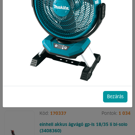
Kód:
142814
Pontok:
402
einhell akkus ablaklehúzó brillanto solo
(3437100)
Mosonmagyaróvár:
2
Győr:
0
Paks:
0
Külső raktár:
0
20 120.
Ft
00
Bezárás
Kód:
170337
Pontok:
1 034
einhell akkus ágvágó gp-ls 18/35 li bl-solo
(3408360)