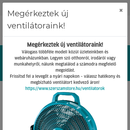
Regisztráció
Bejelentkezés
×
Megérkeztek új
ventilátoraink!
Megérkeztek új ventilátoraink!
Válogass többféle modell közül üzleteinkben és
webáruházunkban. Legyen szó otthonról, irodáról vagy
munkahelyről, nálunk megtalálod a számodra megfelelő
0.
Ft
megoldást.
00
0
0
Frissítsd fel a levegőt a nyári napokon – válassz hatékony és
megbízható ventilátort kedvező áron!
https://www.szerszamstore.hu/ventilatorok
Főoldal
Keresés az oldalon
Találatok a termékek között
(139 db)