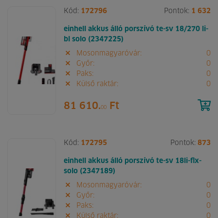
Kód:
172796
Pontok:
1 632
einhell akkus álló porszívó te-sv 18/270 li-
bl solo (2347225)
Mosonmagyaróvár:
0
Győr:
0
Paks:
0
Külső raktár:
0
81 610.
Ft
00
Kód:
172795
Pontok:
873
einhell akkus álló porszívó te-sv 18li-flx-
solo (2347189)
Mosonmagyaróvár:
0
Győr:
0
Paks:
0
Külső raktár:
0