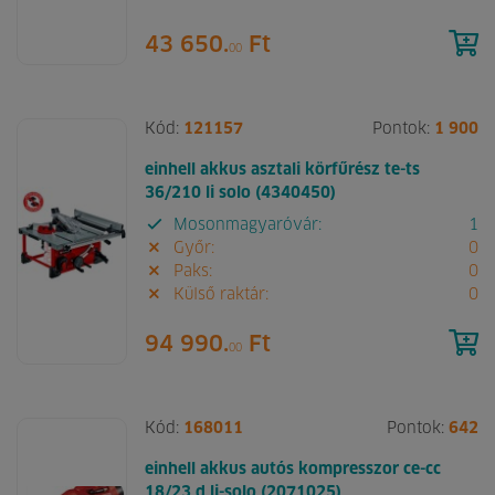
43 650.
Ft
00
Kód:
121157
Pontok:
1 900
einhell akkus asztali körfűrész te-ts
36/210 li solo (4340450)
Mosonmagyaróvár:
1
Győr:
0
Paks:
0
Külső raktár:
0
94 990.
Ft
00
Kód:
168011
Pontok:
642
einhell akkus autós kompresszor ce-cc
18/23 d li-solo (2071025)