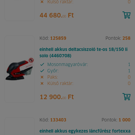
Külső raktár:
0
44 680.
Ft
00
Kód:
125859
Pontok:
258
einhell akkus deltacsiszoló te-os 18/150 li
solo (4460708)
Mosonmagyaróvár:
1
Győr:
1
Paks:
0
Külső raktár:
0
12 900.
Ft
00
Kód:
133403
Pontok:
1 000
einhell akkus egykezes láncfűrész fortexxa