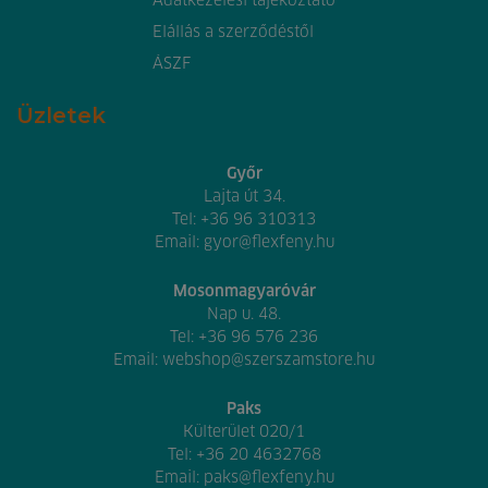
Adatkezelési tájékoztató
Elállás a szerződéstől
ÁSZF
Üzletek
Győr
Lajta út 34.
Tel:
+36 96 310313
Email:
gyor@flexfeny.hu
Mosonmagyaróvár
Nap u. 48.
Tel:
+36 96 576 236
Email:
webshop@szerszamstore.hu
Paks
Külterület 020/1
Tel:
+36 20 4632768
Email:
paks@flexfeny.hu