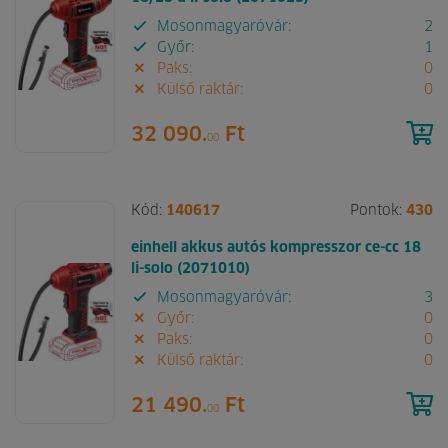
Mosonmagyaróvár:
2
Győr:
1
Paks:
0
Külső raktár:
0
32 090.
Ft
00
Kód:
140617
Pontok:
430
einhell akkus autós kompresszor ce-cc 18
li-solo (2071010)
Mosonmagyaróvár:
3
Győr:
0
Paks:
0
Külső raktár:
0
21 490.
Ft
00