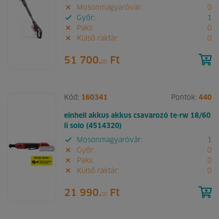
Mosonmagyaróvár:
0
Győr:
1
Paks:
0
Külső raktár:
0
51 700.
Ft
00
Kód:
160341
Pontok:
440
einhell akkus akkus csavarozó te-rw 18/60
li solo (4514320)
Mosonmagyaróvár:
1
Győr:
0
Paks:
0
Külső raktár:
0
21 990.
Ft
00