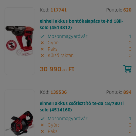
Kód:
117741
Pontok:
620
einhell akkus bontókalapács te-hd 18li-
solo (4513812)
Mosonmagyaróvár:
1
Győr:
0
Paks:
0
Külső raktár:
0
30 990.
Ft
00
Kód:
139536
Pontok:
894
einhell akkus csőtisztító te-da 18/780 li
solo (4514160)
Mosonmagyaróvár:
1
Győr:
0
Paks:
0