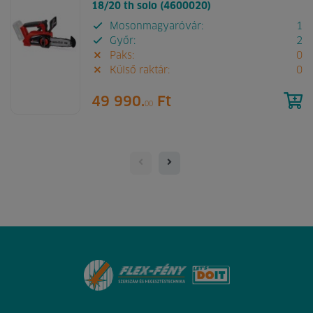
18/20 th solo (4600020)
Mosonmagyaróvár:
1
Győr:
2
Paks:
0
Külső raktár:
0
49 990.
Ft
00