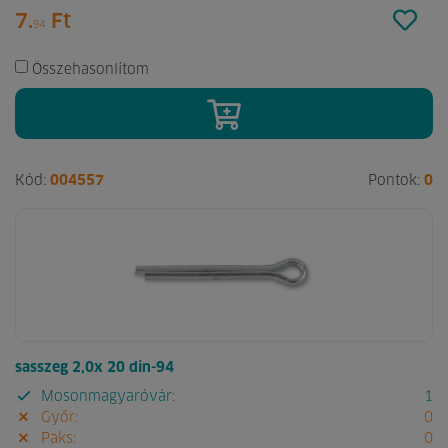
7.
Ft
94
Összehasonlítom
Kód:
004557
Pontok:
0
sasszeg 2,0x 20 din-94
Mosonmagyaróvár:
1
Győr:
0
Paks:
0