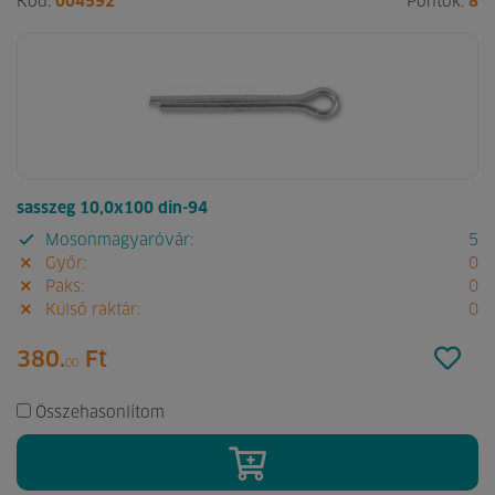
Kód:
004592
Pontok:
8
sasszeg 10,0x100 din-94
Mosonmagyaróvár:
5
Győr:
0
Paks:
0
Külső raktár:
0
380.
Ft
00
Összehasonlítom