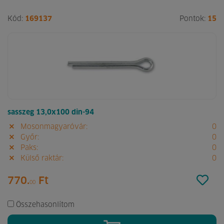
Kód:
169137
Pontok:
15
sasszeg 13,0x100 din-94
Mosonmagyaróvár:
0
Győr:
0
Paks:
0
Külső raktár:
0
770.
Ft
00
Összehasonlítom