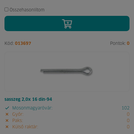
Összehasonlítom
Kód:
013697
Pontok:
0
sasszeg 2,0x 16 din-94
Mosonmagyaróvár:
102
Győr:
0
Paks:
0
Külső raktár:
0