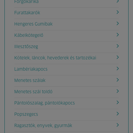
Forgókarika
Furattakarók
Hengeres Gumibak
Kábelkötegelő
Illesztőszeg
Kötelek, láncok, hevederek és tartozékai
Lambériakapocs
Menetes szálak
Menetes szál toldó
Pántolószalag, pántolókapocs
Popszegecs
Ragasztók, enyvek, gyurmák