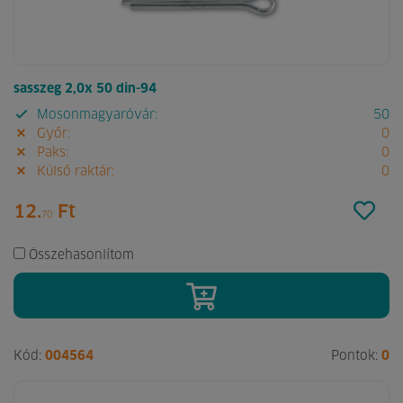
sasszeg 2,0x 50 din-94
Mosonmagyaróvár:
50
Győr:
0
Paks:
0
Külső raktár:
0
12.
Ft
70
Összehasonlítom
Kód:
004564
Pontok:
0