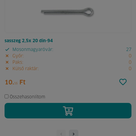
sasszeg 2,5x 20 din-94
Mosonmagyaróvár:
27
Győr:
0
Paks:
0
Külső raktár:
0
10.
Ft
16
Összehasonlítom