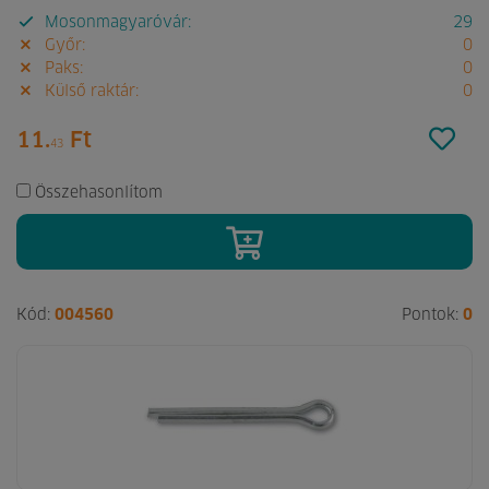
Mosonmagyaróvár:
29
Győr:
0
Paks:
0
Külső raktár:
0
11.
Ft
43
Összehasonlítom
Kód:
004560
Pontok:
0