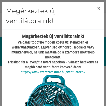
Regisztráció
Bejelentkezés
×
Megérkeztek új
ventilátoraink!
Megérkeztek új ventilátoraink!
Válogass többféle modell közül üzleteinkben és
webáruházunkban. Legyen szó otthonról, irodáról vagy
munkahelyről, nálunk megtalálod a számodra megfelelő
0.
Ft
megoldást.
00
0
0
Frissítsd fel a levegőt a nyári napokon – válassz hatékony és
megbízható ventilátort kedvező áron!
https://www.szerszamstore.hu/ventilatorok
Főoldal
Termékek
Rögzítéstechnika
DIN-94 Sasszeg
Vissza