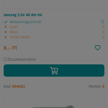
sasszeg 2,0x 40 din-94
Mosonmagyaróvár:
72
Győr:
0
Paks:
0
Külső raktár:
0
8.
Ft
26
Összehasonlítom
Kód:
004562
Pontok:
0