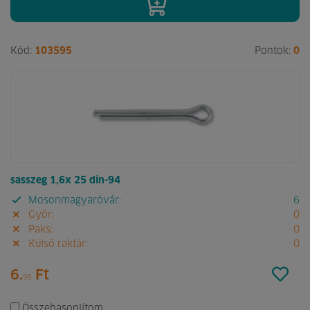
Kód:
103595
Pontok:
0
sasszeg 1,6x 25 din-94
Mosonmagyaróvár:
6
Győr:
0
Paks:
0
Külső raktár:
0
6.
Ft
99
Összehasonlítom