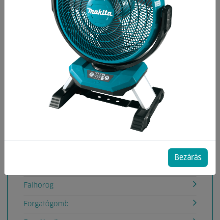
Kategóriák
Anyák
Alátétek
Tömlőszorító bilincs
Billenőhorog
Csavarok
DIN-1481 Hasított hüvely
DIN-94 Sasszeg
Bezárás
Dugók
Falhorog
Forgatógomb