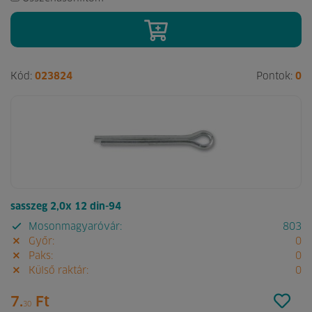
Kód:
023824
Pontok:
0
sasszeg 2,0x 12 din-94
Mosonmagyaróvár:
803
Győr:
0
Paks:
0
Külső raktár:
0
7.
Ft
30