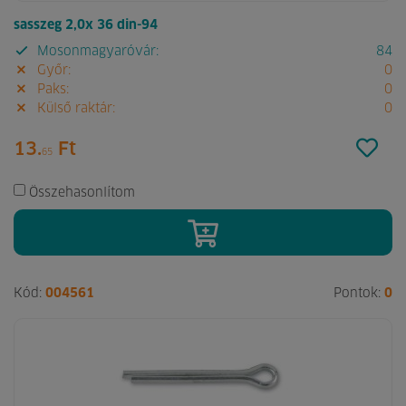
sasszeg 2,0x 36 din-94
Mosonmagyaróvár:
84
Győr:
0
Paks:
0
Külső raktár:
0
13.
Ft
65
Összehasonlítom
Kód:
004561
Pontok:
0