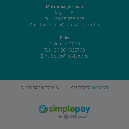
Mosonmagyaróvár
Nap u. 48.
Tel:
+36 96 576 236
Email:
webshop@szerszamstore.hu
Paks
Külterület 020/1
Tel:
+36 20 4632768
Email:
paks@flexfeny.hu
© szerszamstore.hu
Készítette:
NeoSoft