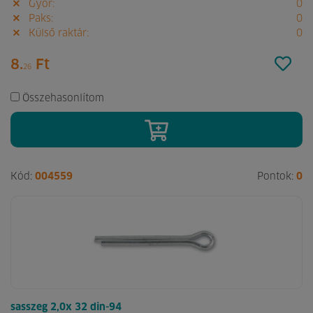
Győr:
0
Paks:
0
Külső raktár:
0
8.
Ft
26
Összehasonlítom
Kód:
004559
Pontok:
0
sasszeg 2,0x 32 din-94