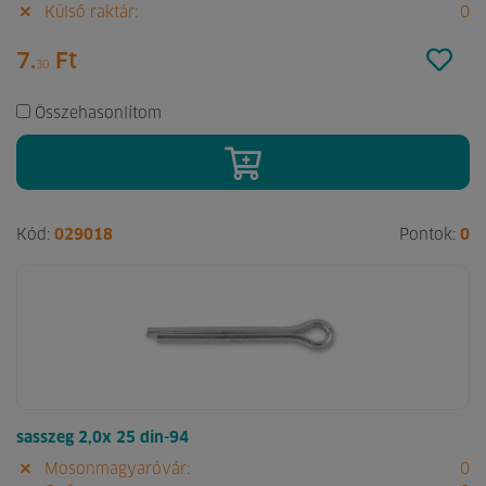
Külső raktár:
0
7.
Ft
30
Összehasonlítom
Kód:
029018
Pontok:
0
sasszeg 2,0x 25 din-94
Mosonmagyaróvár:
0