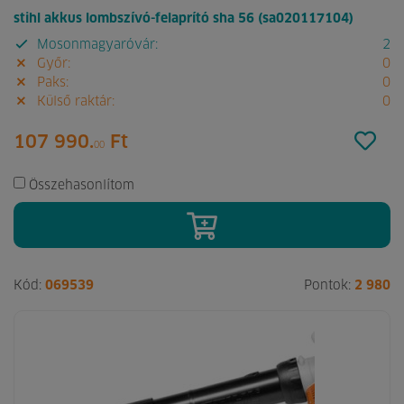
stihl akkus lombszívó-felaprító sha 56 (sa020117104)
Mosonmagyaróvár:
2
Győr:
0
Paks:
0
Külső raktár:
0
107 990.
Ft
00
Összehasonlítom
Kód:
069539
Pontok:
2 980