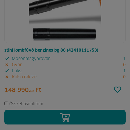
stihl lombfúvó benzines bg 86 (42410111753)
Mosonmagyaróvár:
1
Győr:
0
Paks:
1
Külső raktár:
0
148 990.
Ft
00
Összehasonlítom