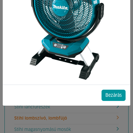
Kategóriák
Stihl aprítógépek
Stihl ágvágó gépek
Stihl földfúrógépek
Stihl fűkaszák
Stihl fűnyírók
Stihl fűszeglynyírók
Bezárás
Stihl gyepszellőztetők
Stihl láncfűrészek
Stihl lombszívó, lombfújó
Stihl magasnyomású mosók