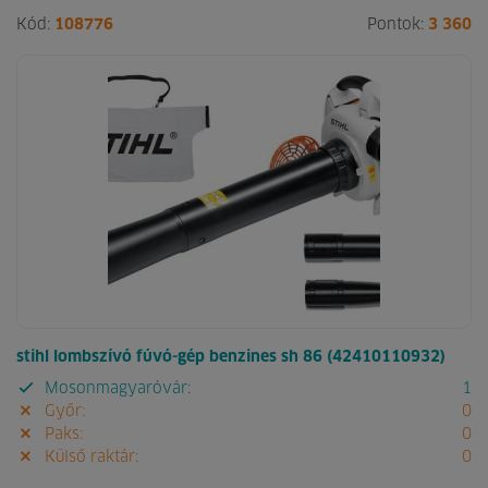
Kód:
108776
Pontok:
3 360
stihl lombszívó fúvó-gép benzines sh 86 (42410110932)
Mosonmagyaróvár:
1
Győr:
0
Paks:
0
Külső raktár:
0