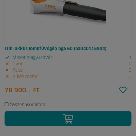
stihl akkus lombfúvógép bga 60 (ba040115904)
Mosonmagyaróvár:
1
Győr:
0
Paks:
0
Külső raktár:
0
78 900.
Ft
00
Összehasonlítom