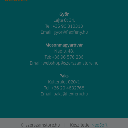
Győr
Lajta út 34.
Tel:
+36 96 310313
Email:
gyor@flexfeny.hu
Mosonmagyaróvár
Nap u. 48.
Tel:
+36 96 576 236
Email:
webshop@szerszamstore.hu
Paks
Külterület 020/1
Tel:
+36 20 4632768
Email:
paks@flexfeny.hu
© szerszamstore.hu
Készítette:
NeoSoft