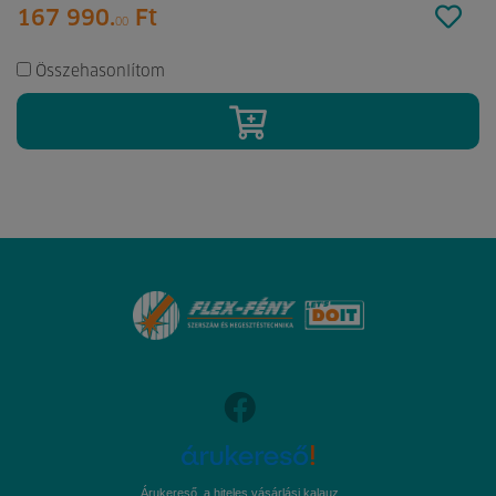
167 990.
Ft
00
Összehasonlítom
Árukereső, a hiteles vásárlási kalauz