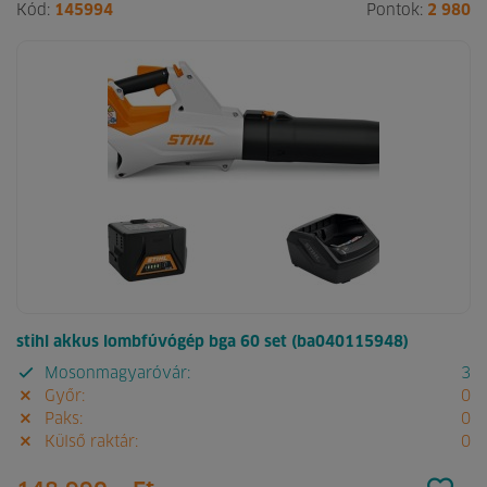
Kód:
145994
Pontok:
2 980
stihl akkus lombfúvógép bga 60 set (ba040115948)
Mosonmagyaróvár:
3
Győr:
0
Paks:
0
Külső raktár:
0