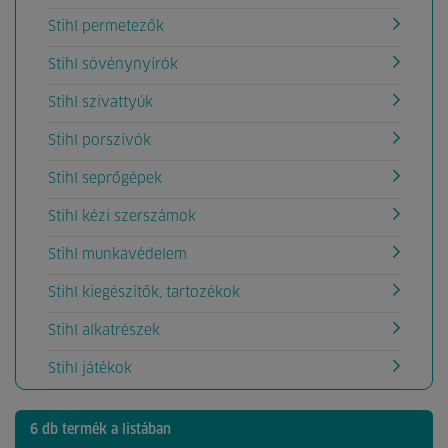
Stihl permetezők
Stihl sövénynyírók
Stihl szivattyúk
Stihl porszívók
Stihl seprőgépek
Stihl kézi szerszámok
Stihl munkavédelem
Stihl kiegészítők, tartozékok
Stihl alkatrészek
Stihl játékok
6 db termék a listában