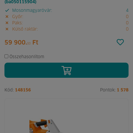
(ba050115904)
Mosonmagyaróvár:
4
Győr:
0
Paks:
0
Külső raktár:
0
59 900.
Ft
00
Összehasonlítom
Kód:
148156
Pontok:
1 578