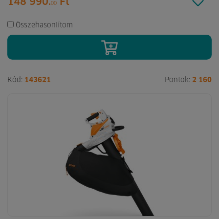
148 990.
Ft
00
Összehasonlítom
Kód:
143621
Pontok:
2 160