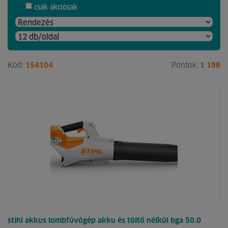
csak akciósak
Kód:
154104
Pontok:
1 198
stihl akkus lombfúvógép akku és töltő nélkül bga 50.0