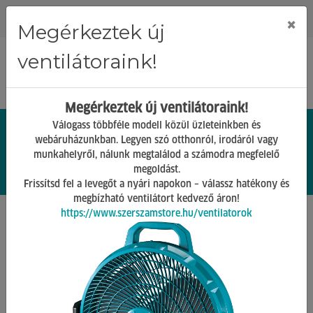
Regisztráció
Bejelentkezés
×
Megérkeztek új
ventilátoraink!
Megérkeztek új ventilátoraink!
Válogass többféle modell közül üzleteinkben és
webáruházunkban. Legyen szó otthonról, irodáról vagy
munkahelyről, nálunk megtalálod a számodra megfelelő
0.
Ft
megoldást.
00
0
0
Frissítsd fel a levegőt a nyári napokon – válassz hatékony és
megbízható ventilátort kedvező áron!
https://www.szerszamstore.hu/ventilatorok
Főoldal
Termékek
Stihl termékek
Stihl lombszívó, lombfújó
Vissza