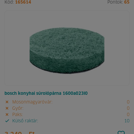
Kód:
165614
Pontok:
65
bosch konyhai súrolópárna 1600a023l0
Mosonmagyaróvár:
0
Győr:
0
Paks:
0
Külső raktár:
10