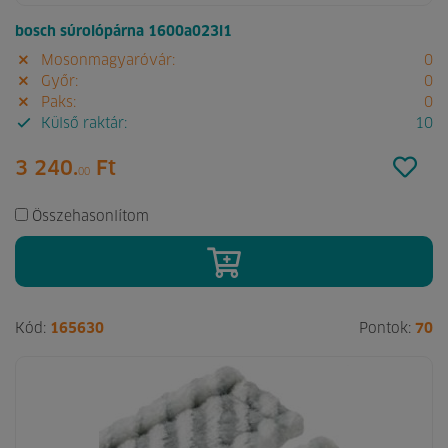
bosch súrolópárna 1600a023l1
Mosonmagyaróvár:
0
Győr:
0
Paks:
0
Külső raktár:
10
3 240.
Ft
00
Összehasonlítom
Kód:
165630
Pontok:
70