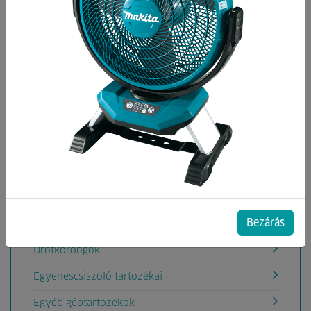
Kategóriák
Ablaktisztítógép tartozék
Akkumulátorok, töltők
Aligátorfűrész Tartozékok
Betoncsiszoló gép tartozékok
Betonvibrátor tartozékok
Csiszolás
Bezárás
Deltacsiszoló tartozéka
Drótkorongok
Egyenescsiszoló tartozékai
Egyéb géptartozékok