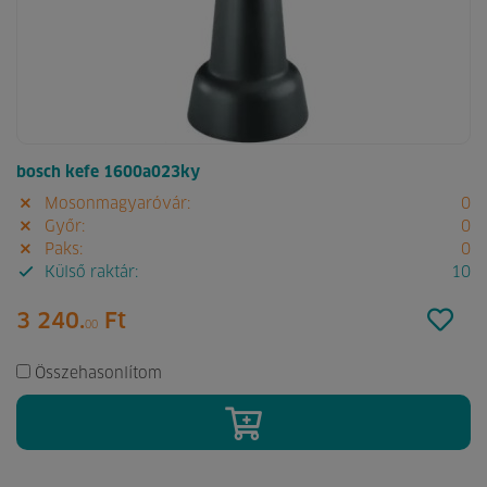
bosch kefe 1600a023ky
Mosonmagyaróvár:
0
Győr:
0
Paks:
0
Külső raktár:
10
3 240.
Ft
00
Összehasonlítom