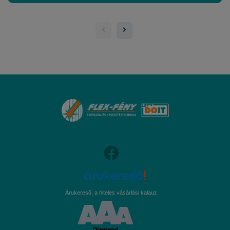
Árukereső, a hiteles vásárlási kalauz