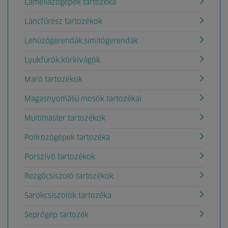
Lamellázógépek tartozéka
Láncfűrész tartozékok
Lehúzógerendák,simítógerendák
Lyukfúrók,körkivágók
Maró tartozékok
Magasnyomású mosók tartozékai
Multimaster tartozékok
Polírozógépek tartozéka
Porszívó tartozékok
Rezgőcsiszoló tartozékok
Sarokcsiszolók tartozéka
Seprőgép tartozék