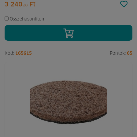
3 240.
Ft
00
Összehasonlítom
Kód:
165615
Pontok:
65