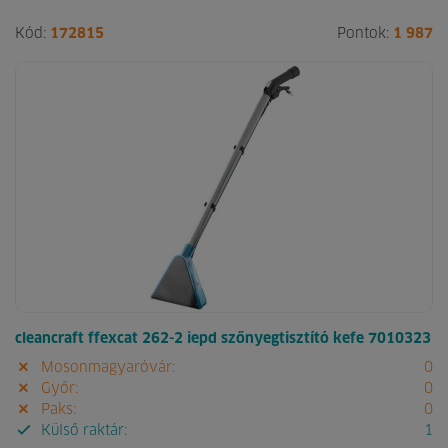
Kód:
172815
Pontok:
1 987
cleancraft ffexcat 262-2 iepd szőnyegtisztító kefe 7010323
Mosonmagyaróvár:
0
Győr:
0
Paks:
0
Külső raktár:
1