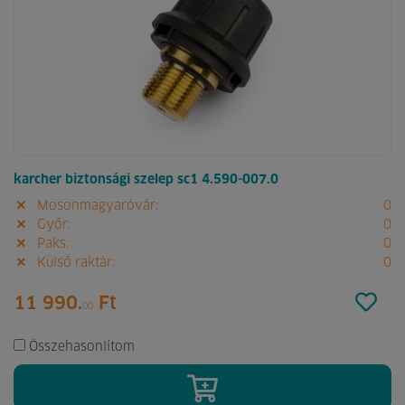
karcher biztonsági szelep sc1 4.590-007.0
Mosonmagyaróvár:
0
Győr:
0
Paks:
0
Külső raktár:
0
11 990.
Ft
00
Összehasonlítom