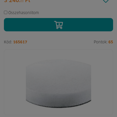
3 240.
Ft
00
Összehasonlítom
Kód:
165617
Pontok:
65