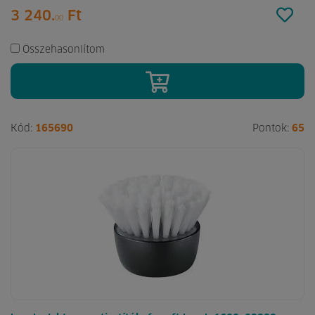
3 240.
Ft
00
Összehasonlítom
Kód:
165690
Pontok:
65