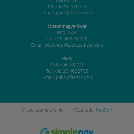
Lajta út 34.
Tel:
+36 96 310313
Email:
gyor@flexfeny.hu
Mosonmagyaróvár
Nap u. 48.
Tel:
+36 96 576 236
Email:
webshop@szerszamstore.hu
Paks
Külterület 020/1
Tel:
+36 20 4632768
Email:
paks@flexfeny.hu
© szerszamstore.hu
Készítette:
NeoSoft