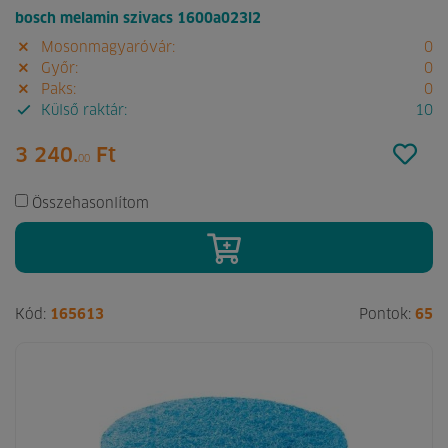
bosch melamin szivacs 1600a023l2
Mosonmagyaróvár:
0
Győr:
0
Paks:
0
Külső raktár:
10
3 240.
Ft
00
Összehasonlítom
Kód:
165613
Pontok:
65