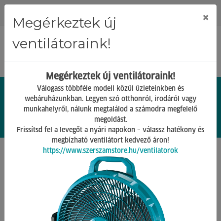
Regisztráció
Bejelentkezés
×
Megérkeztek új
ventilátoraink!
Megérkeztek új ventilátoraink!
Válogass többféle modell közül üzleteinkben és
webáruházunkban. Legyen szó otthonról, irodáról vagy
munkahelyről, nálunk megtalálod a számodra megfelelő
0.
Ft
megoldást.
00
0
0
Frissítsd fel a levegőt a nyári napokon – válassz hatékony és
megbízható ventilátort kedvező áron!
https://www.szerszamstore.hu/ventilatorok
Főoldal
Termékek
Gépek tartozékai
Takarítógép tartozékok
Vissza