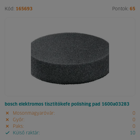
Kód:
165693
Pontok:
65
bosch elektromos tisztítókefe polishing pad 1600a03283
Mosonmagyaróvár:
0
Győr:
0
Paks:
0
Külső raktár:
10