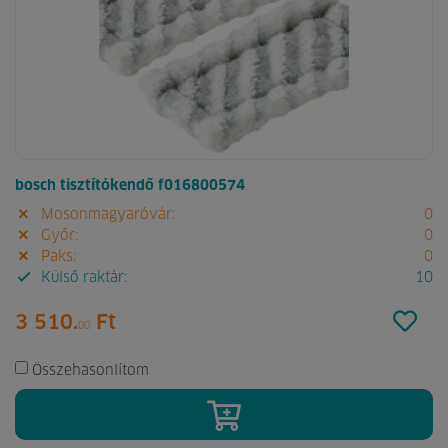
bosch tisztítókendő f016800574
Mosonmagyaróvár:
0
Győr:
0
Paks:
0
Külső raktár:
10
3 510.
Ft
00
Összehasonlítom