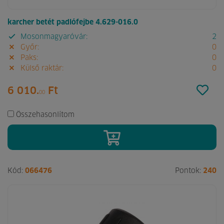
karcher betét padlófejbe 4.629-016.0
Mosonmagyaróvár:
2
Győr:
0
Paks:
0
Külső raktár:
0
6 010.
Ft
00
Összehasonlítom
Kód:
066476
Pontok:
240