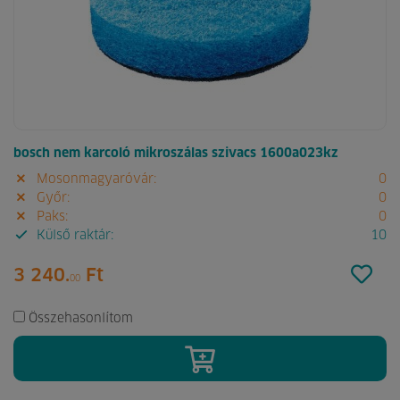
bosch nem karcoló mikroszálas szivacs 1600a023kz
Mosonmagyaróvár:
0
Győr:
0
Paks:
0
Külső raktár:
10
3 240.
Ft
00
Összehasonlítom