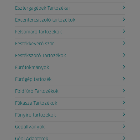
Esztergagépek Tartozékai
Excentercsiszoló tartozékok
Felsőmaró tartozékok
Festékkeverő szár
Festékszóró Tartozékok
Fúrótokmányok
Fúrógép tartozék
Földfúró Tartozékok
Fűkasza Tartozékok
Fűnyíró tartozékok
Gépállványok
Gépi Adapterek