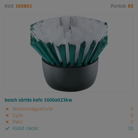
Kód:
165601
Pontok:
65
bosch sörtés kefe 1600a023kw
Mosonmagyaróvár:
0
Győr:
0
Paks:
0
Külső raktár:
10