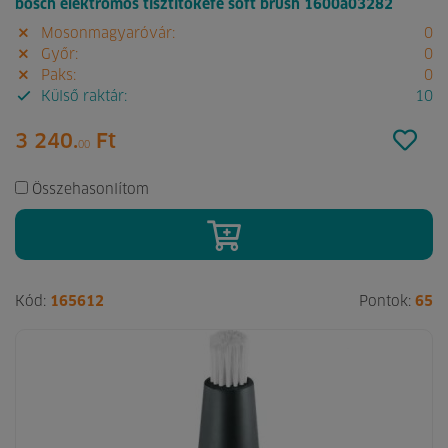
bosch elektromos tisztítókefe soft brush 1600a03282
Mosonmagyaróvár:
0
Győr:
0
Paks:
0
Külső raktár:
10
3 240.
Ft
00
Összehasonlítom
Kód:
165612
Pontok:
65