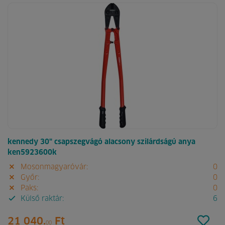
kennedy 30" csapszegvágó alacsony szilárdságú anya
ken5923600k
Mosonmagyaróvár:
0
Győr:
0
Paks:
0
Külső raktár:
6
21 040.
Ft
00