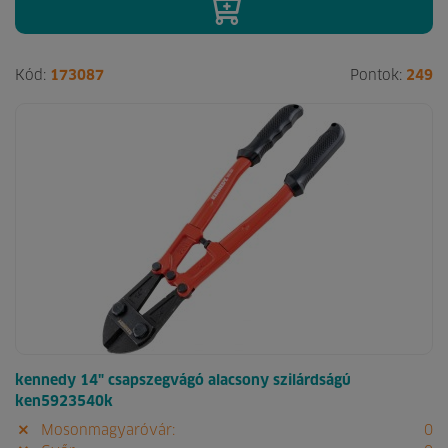
Kód:
173087
Pontok:
249
kennedy 14" csapszegvágó alacsony szilárdságú
ken5923540k
Mosonmagyaróvár:
0