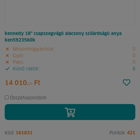
kennedy 18" csapszegvágó alacsony szilárdságú anya
ken5923560k
Mosonmagyaróvár:
0
Győr:
0
Paks:
0
Külső raktár:
8
14 010.
Ft
00
Összehasonlítom
Kód:
161831
Pontok:
421