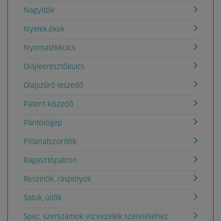
Nagyítók
Nyelek,ékek
Nyomatékkulcs
Olajleeresztőkulcs
Olajszűrő leszedő
Patent kiszedő
Pántológép
Pillanatszorítók
Ragasztópatron
Reszelők, ráspolyok
Satuk, üllők
Spec. szerszámok vízvezeték szereléséhez