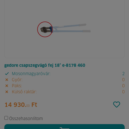
gedore csapszegvágó fej 18° e-8178 460
Mosonmagyaróvár:
2
Győr:
0
Paks:
0
Külső raktár:
0
14 930.
Ft
00
Összehasonlítom