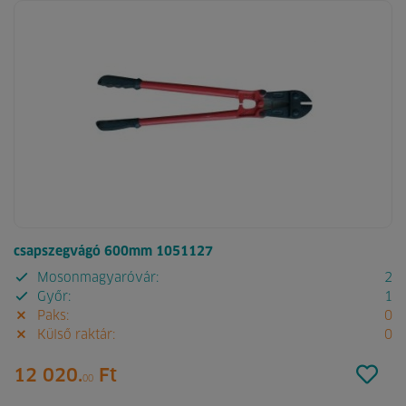
csapszegvágó 600mm 1051127
Mosonmagyaróvár:
2
Győr:
1
Paks:
0
Külső raktár:
0
12 020.
Ft
00