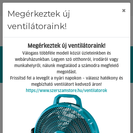
Regisztráció
Bejelentkezés
×
Megérkeztek új
ventilátoraink!
Megérkeztek új ventilátoraink!
Válogass többféle modell közül üzleteinkben és
webáruházunkban. Legyen szó otthonról, irodáról vagy
munkahelyről, nálunk megtalálod a számodra megfelelő
0.
Ft
megoldást.
00
0
0
Frissítsd fel a levegőt a nyári napokon – válassz hatékony és
megbízható ventilátort kedvező áron!
https://www.szerszamstore.hu/ventilatorok
Főoldal
Termékek
Kézi szerszámok
Csapszegvágó
Vissza