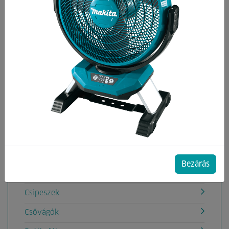
Kategóriák
Burkoló szerszámok
Cigányfúrók
Csapágylehúzó
Csapszegkiütő
Csapszegvágó
Csavarhúzók, készletek
Csavarkulcsok, készletek
Bezárás
Csempevágók, Kővágók, tartozékok
Csipeszek
Csővágók