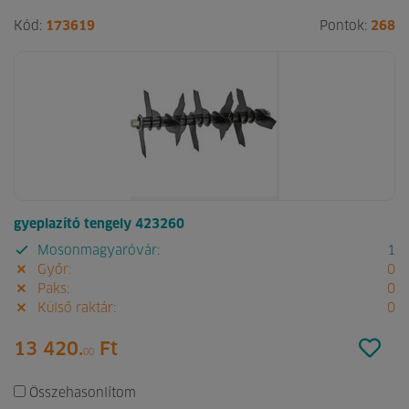
Kód:
173619
Pontok:
268
gyeplazító tengely 423260
Mosonmagyaróvár:
1
Győr:
0
Paks:
0
Külső raktár:
0
13 420.
Ft
00
Összehasonlítom