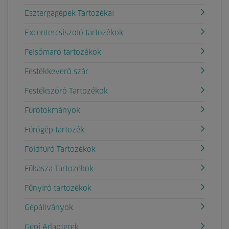
Esztergagépek Tartozékai
Excentercsiszoló tartozékok
Felsőmaró tartozékok
Festékkeverő szár
Festékszóró Tartozékok
Fúrótokmányok
Fúrógép tartozék
Földfúró Tartozékok
Fűkasza Tartozékok
Fűnyíró tartozékok
Gépállványok
Gépi Adapterek