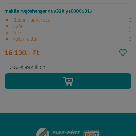
makita rugóshenger duv320 ya00001317
Mosonmagyaróvár:
0
Győr:
0
Paks:
0
Külső raktár:
0
16 100.
Ft
00
Összehasonlítom