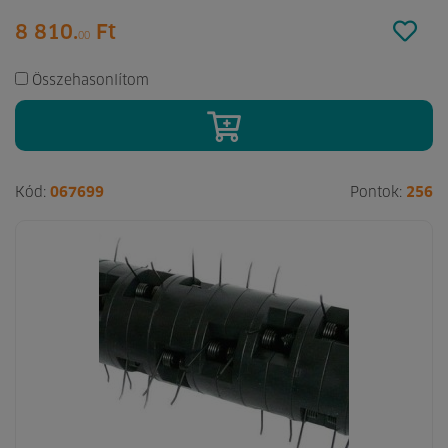
8 810.
Ft
00
Összehasonlítom
Kód:
067699
Pontok:
256