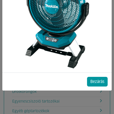
Kategóriák
Ablaktisztítógép tartozék
Akkumulátorok, töltők
Aligátorfűrész Tartozékok
Betoncsiszoló gép tartozékok
Betonvibrátor tartozékok
Csiszolás
Bezárás
Deltacsiszoló tartozéka
Drótkorongok
Egyenescsiszoló tartozékai
Egyéb géptartozékok