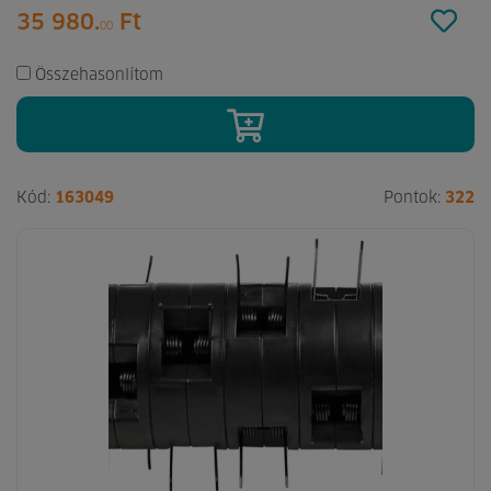
35 980.
Ft
00
Összehasonlítom
Kód:
163049
Pontok:
322