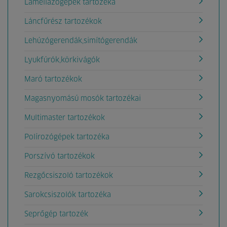
Lamellázógépek tartozéka
Láncfűrész tartozékok
Lehúzógerendák,simítógerendák
Lyukfúrók,körkivágók
Maró tartozékok
Magasnyomású mosók tartozékai
Multimaster tartozékok
Polírozógépek tartozéka
Porszívó tartozékok
Rezgőcsiszoló tartozékok
Sarokcsiszolók tartozéka
Seprőgép tartozék