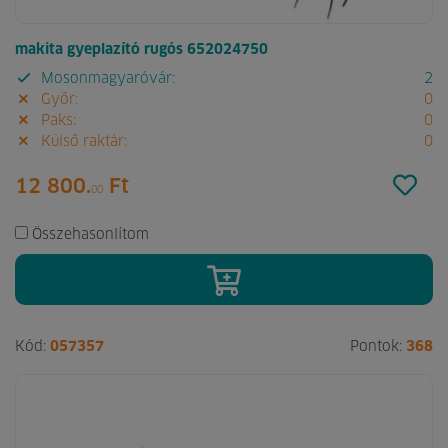
makita gyeplazító rugós 652024750
Mosonmagyaróvár:
2
Győr:
0
Paks:
0
Külső raktár:
0
12 800.
Ft
00
Összehasonlítom
Kód:
057357
Pontok:
368