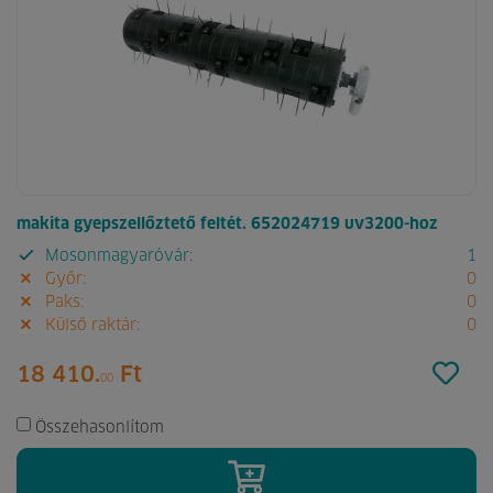
makita gyepszellőztető feltét. 652024719 uv3200-hoz
Mosonmagyaróvár:
1
Győr:
0
Paks:
0
Külső raktár:
0
18 410.
Ft
00
Összehasonlítom