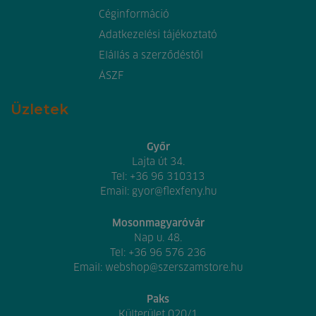
Céginformáció
Adatkezelési tájékoztató
Elállás a szerződéstől
ÁSZF
Üzletek
Győr
Lajta út 34.
Tel:
+36 96 310313
Email:
gyor@flexfeny.hu
Mosonmagyaróvár
Nap u. 48.
Tel:
+36 96 576 236
Email:
webshop@szerszamstore.hu
Paks
Külterület 020/1