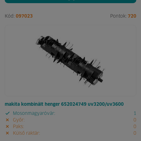
Kód:
097023
Pontok:
720
makita kombinált henger 652024749 uv3200/uv3600
Mosonmagyaróvár:
1
Győr:
0
Paks:
0
Külső raktár:
0