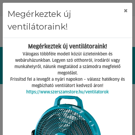
Regisztráció
Bejelentkezés
×
Megérkeztek új
ventilátoraink!
Megérkeztek új ventilátoraink!
Válogass többféle modell közül üzleteinkben és
webáruházunkban. Legyen szó otthonról, irodáról vagy
munkahelyről, nálunk megtalálod a számodra megfelelő
0.
Ft
megoldást.
00
0
0
Frissítsd fel a levegőt a nyári napokon – válassz hatékony és
megbízható ventilátort kedvező áron!
https://www.szerszamstore.hu/ventilatorok
Főoldal
Termékek
Gépek tartozékai
Gyepszellőztető Tartozékok
Vissza