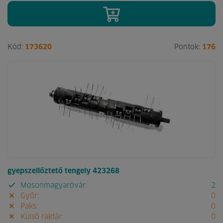
Kód:
173620
Pontok:
176
gyepszellőztető tengely 423268
Mosonmagyaróvár:
2
Győr:
0
Paks:
0
Külső raktár:
0