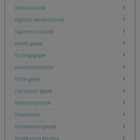
Deltacsiszolók
Digitális mérőeszközök
Egyenes csiszolók
Emelő gépek
Esztergagépek
Excentercsiszolók
Élező gépek
Falcsiszoló gépek
Falhoronymarók
Felsőmarók
Festékkeverőgépek
Festékszóró Pisztoly