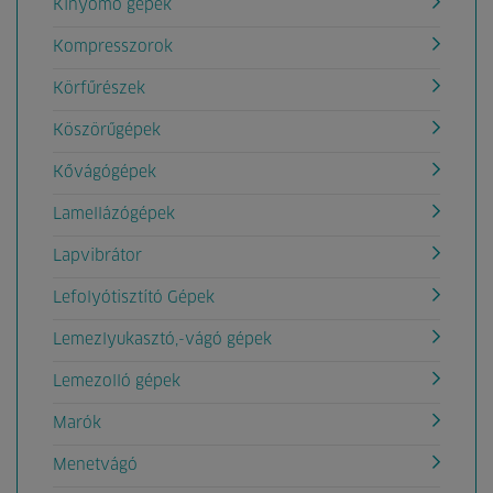
Kinyomó gépek
Kompresszorok
Körfűrészek
Köszörűgépek
Kővágógépek
Lamellázógépek
Lapvibrátor
Lefolyótisztító Gépek
Lemezlyukasztó,-vágó gépek
Lemezolló gépek
Marók
Menetvágó