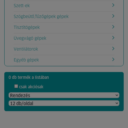
Szett-ek
Szögbeütő,Tűzőgépek gépek
Tísztítógépek
Üvegvágó gépek
Ventilátorok
Egyéb gépek
0 db termék a listában
csak akciósak