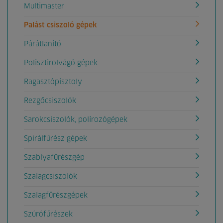
Multimaster
Palást csiszoló gépek
Párátlanító
Polisztirolvágó gépek
Ragasztópisztoly
Rezgőcsiszolók
Sarokcsiszolók, polírozógépek
Spirálfűrész gépek
Szablyafűrészgép
Szalagcsiszolók
Szalagfűrészgépek
Szúrófűrészek