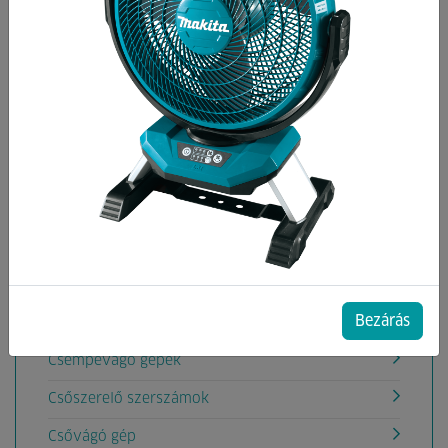
Kategóriák
Akkumulátoros rádiók
Aligátorfűrész gépek
Akkumulátoros Pumpák
Áramfejlesztők
Betoncsiszoló,Betonömörítő gépek
Betonkeverők
Bezárás
Csavarbehajtók, fúrógépek
Csempevágó gépek
Csőszerelő szerszámok
Csővágó gép