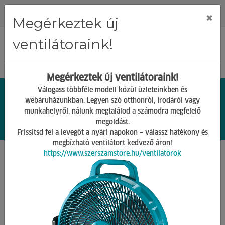
Regisztráció
Bejelentkezés
×
Megérkeztek új
ventilátoraink!
Megérkeztek új ventilátoraink!
Válogass többféle modell közül üzleteinkben és
webáruházunkban. Legyen szó otthonról, irodáról vagy
munkahelyről, nálunk megtalálod a számodra megfelelő
0.
Ft
megoldást.
00
0
0
Frissítsd fel a levegőt a nyári napokon – válassz hatékony és
megbízható ventilátort kedvező áron!
https://www.szerszamstore.hu/ventilatorok
Főoldal
Termékek
Barkács Gépek
Palást csiszoló gépek
Vissza