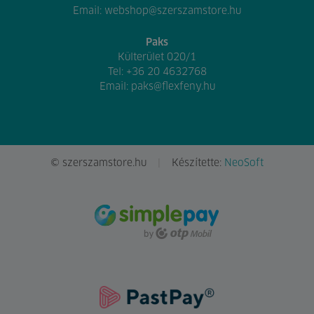
Email:
webshop@szerszamstore.hu
Paks
Külterület 020/1
Tel:
+36 20 4632768
Email:
paks@flexfeny.hu
© szerszamstore.hu
Készítette:
NeoSoft