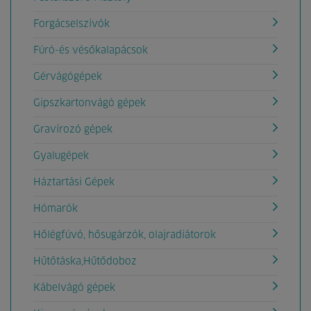
Forgácselszívók
Fúró-és vésőkalapácsok
Gérvágógépek
Gipszkartonvágó gépek
Gravírozó gépek
Gyalugépek
Háztartási Gépek
Hómarók
Hőlégfúvó, hősugárzók, olajradiátorok
Hűtőtáska,Hűtődoboz
Kábelvágó gépek