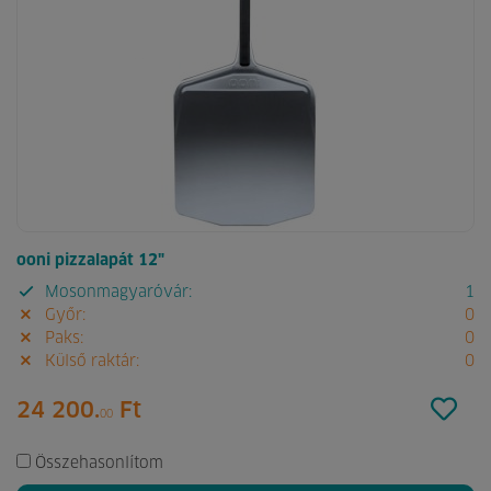
ooni pizzalapát 12"
Mosonmagyaróvár:
1
Győr:
0
Paks:
0
Külső raktár:
0
24 200.
Ft
00
Összehasonlítom