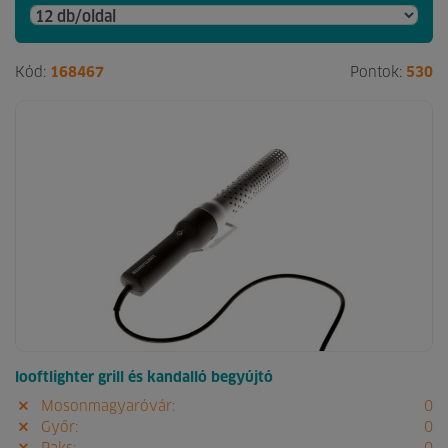
Kód:
168467
Pontok:
530
looftlighter grill és kandalló begyújtó
Mosonmagyaróvár:
0
Győr:
0