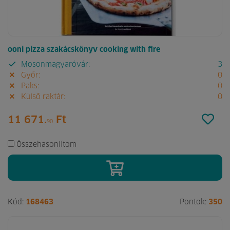
ooni pizza szakácskönyv cooking with fire
Mosonmagyaróvár:
3
Győr:
0
Paks:
0
Külső raktár:
0
11 671.
Ft
90
Összehasonlítom
Kód:
168463
Pontok:
350