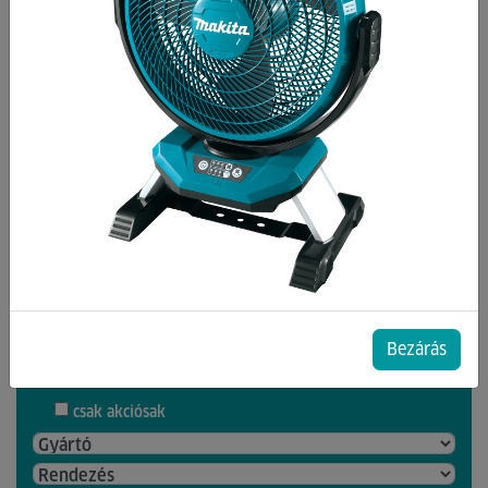
Kategóriák
Bográcsok, Üstök
Pizzakemence
Pizzakemencék Tartozékai
Weber
Egyéb grill
Fűszerek
Bezárás
6 db termék a listában
csak akciósak