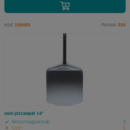
Kód:
168469
Pontok:
594
ooni pizzalapát 14"
Mosonmagyaróvár:
3
Győr:
0