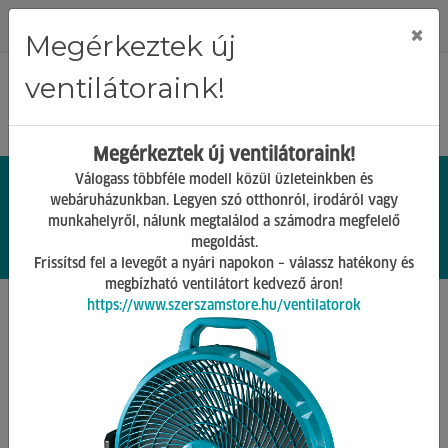
Regisztráció
Bejelentkezés
×
Megérkeztek új
ventilátoraink!
Megérkeztek új ventilátoraink!
Válogass többféle modell közül üzleteinkben és
webáruházunkban. Legyen szó otthonról, irodáról vagy
munkahelyről, nálunk megtalálod a számodra megfelelő
0.
Ft
megoldást.
00
0
0
Frissítsd fel a levegőt a nyári napokon – válassz hatékony és
megbízható ventilátort kedvező áron!
https://www.szerszamstore.hu/ventilatorok
Főoldal
Termékek
Grillek és tartozékai
Pizzakemencék Tartozékai
Vissza