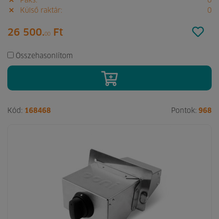
Paks:
0
Külső raktár:
0
26 500.
Ft
00
Összehasonlítom
Kód:
168468
Pontok:
968