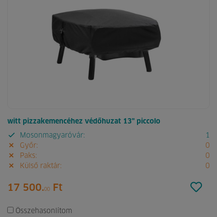
witt pizzakemencéhez védőhuzat 13" piccolo
Mosonmagyaróvár:
1
Győr:
0
Paks:
0
Külső raktár:
0
17 500.
Ft
00
Összehasonlítom