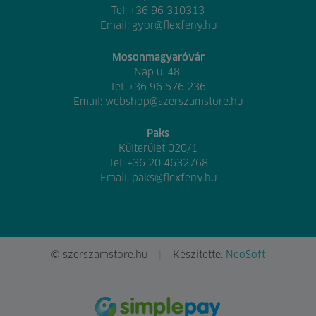
Tel:
+36 96 310313
Email:
gyor@flexfeny.hu
Mosonmagyaróvár
Nap u. 48.
Tel:
+36 96 576 236
Email:
webshop@szerszamstore.hu
Paks
Külterület 020/1
Tel:
+36 20 4632768
Email:
paks@flexfeny.hu
© szerszamstore.hu
Készítette:
NeoSoft