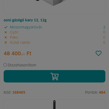
ooni gázégő karu 12, 12g
Mosonmagyaróvár:
2
Győr:
0
Paks:
0
Külső raktár:
0
48 400.
Ft
00
Összehasonlítom
Kód:
168465
Pontok:
484