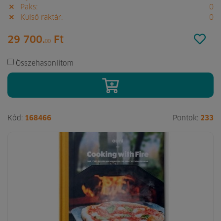
Paks:
0
Külső raktár:
0
29 700.
Ft
00
Összehasonlítom
Kód:
168466
Pontok:
233