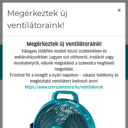
Regisztráció
Bejelentkezés
×
Megérkeztek új
ventilátoraink!
Megérkeztek új ventilátoraink!
Válogass többféle modell közül üzleteinkben és
webáruházunkban. Legyen szó otthonról, irodáról vagy
munkahelyről, nálunk megtalálod a számodra megfelelő
0.
Ft
megoldást.
00
0
0
Frissítsd fel a levegőt a nyári napokon – válassz hatékony és
megbízható ventilátort kedvező áron!
https://www.szerszamstore.hu/ventilatorok
Főoldal
Termékek
Stihl termékek
Stihl aprítógépek
Vissza