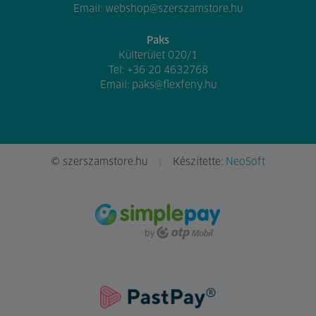
Email:
webshop@szerszamstore.hu
Paks
Külterület 020/1
Tel:
+36 20 4632768
Email:
paks@flexfeny.hu
© szerszamstore.hu
Készítette:
NeoSoft