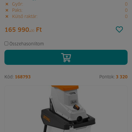
Győr:
0
Paks:
0
Külső raktár:
0
165 990.
Ft
00
Összehasonlítom
Kód:
168793
Pontok:
3 320