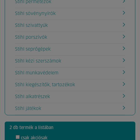
Stihl permetezők
Stihl sövénynyírók
Stihl szivattyúk
Stihl porszívók
Stihl seprőgépek
Stihl kézi szerszámok
Stihl munkavédelem
Stihl kiegészítők, tartozékok
Stihl alkatrészek
Stihl játékok
2 db termék a listában
csak akciósak