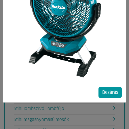
Kategóriák
Stihl aprítógépek
Stihl ágvágó gépek
Stihl földfúrógépek
Stihl fűkaszák
Stihl fűnyírók
Stihl fűszeglynyírók
Stihl gyepszellőztetők
Bezárás
Stihl láncfűrészek
Stihl lombszívó, lombfújó
Stihl magasnyomású mosók