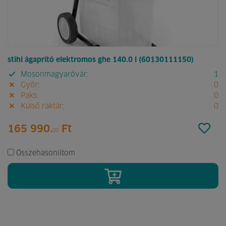
stihl ágaprító elektromos ghe 140.0 l (60130111150)
Mosonmagyaróvár:
1
Győr:
0
Paks:
0
Külső raktár:
0
165 990.
Ft
00
Összehasonlítom