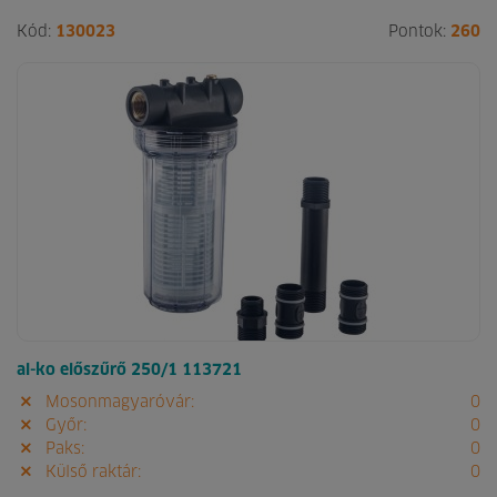
Kód:
130023
Pontok:
260
al-ko előszűrő 250/1 113721
Mosonmagyaróvár:
0
Győr:
0
Paks:
0
Külső raktár:
0