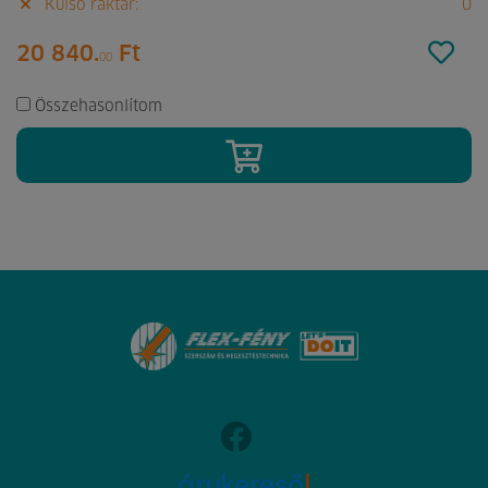
Külső raktár:
0
20 840.
Ft
00
Összehasonlítom