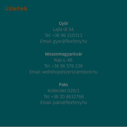
Üzletek
Győr
Lajta út 34.
Tel:
+36 96 310313
Email:
gyor@flexfeny.hu
Mosonmagyaróvár
Nap u. 48.
Tel:
+36 96 576 236
Email:
webshop@szerszamstore.hu
Paks
Külterület 020/1
Tel:
+36 20 4632768
Email:
paks@flexfeny.hu