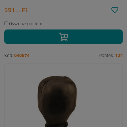
591.
Ft
77
Összehasonlítom
Kód:
040574
Pontok:
124