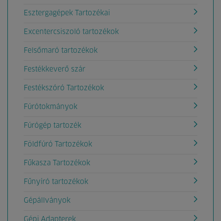
Esztergagépek Tartozékai
Excentercsiszoló tartozékok
Felsőmaró tartozékok
Festékkeverő szár
Festékszóró Tartozékok
Fúrótokmányok
Fúrógép tartozék
Földfúró Tartozékok
Fűkasza Tartozékok
Fűnyíró tartozékok
Gépállványok
Gépi Adapterek