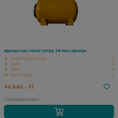
elpumps házi vízmű tartály 24l inox elpumps
Mosonmagyaróvár:
0
Győr:
0
Paks:
0
Külső raktár:
0
44 640.
Ft
00
Összehasonlítom