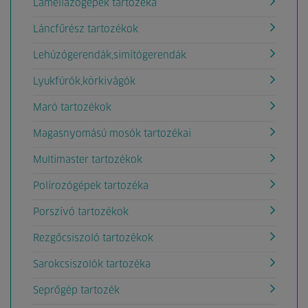
Lamellázógépek tartozéka
Láncfűrész tartozékok
Lehúzógerendák,simítógerendák
Lyukfúrók,körkivágók
Maró tartozékok
Magasnyomású mosók tartozékai
Multimaster tartozékok
Polírozógépek tartozéka
Porszívó tartozékok
Rezgőcsiszoló tartozékok
Sarokcsiszolók tartozéka
Seprőgép tartozék