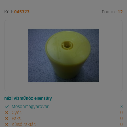
Kód:
045373
Pontok:
12
házi vízműhöz ellensúly
Mosonmagyaróvár:
3
Győr:
0
Paks:
0
Külső raktár:
0