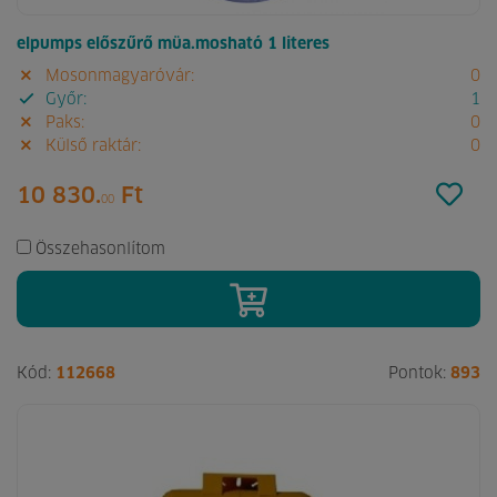
elpumps előszűrő müa.mosható 1 literes
Mosonmagyaróvár:
0
Győr:
1
Paks:
0
Külső raktár:
0
10 830.
Ft
00
Összehasonlítom
Kód:
112668
Pontok:
893