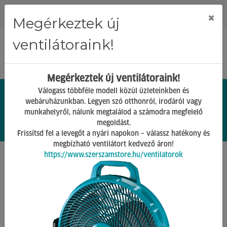
Regisztráció
Bejelentkezés
×
Megérkeztek új
ventilátoraink!
Megérkeztek új ventilátoraink!
Válogass többféle modell közül üzleteinkben és
webáruházunkban. Legyen szó otthonról, irodáról vagy
munkahelyről, nálunk megtalálod a számodra megfelelő
0.
Ft
megoldást.
00
0
0
Frissítsd fel a levegőt a nyári napokon – válassz hatékony és
megbízható ventilátort kedvező áron!
https://www.szerszamstore.hu/ventilatorok
Főoldal
Termékek
Gépek tartozékai
Házi vízmű kiegészítők
Vissza