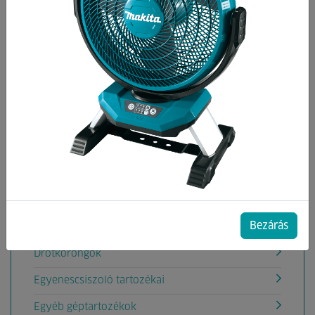
Kategóriák
Ablaktisztítógép tartozék
Akkumulátorok, töltők
Aligátorfűrész Tartozékok
Betoncsiszoló gép tartozékok
Betonvibrátor tartozékok
Csiszolás
Bezárás
Deltacsiszoló tartozéka
Drótkorongok
Egyenescsiszoló tartozékai
Egyéb géptartozékok