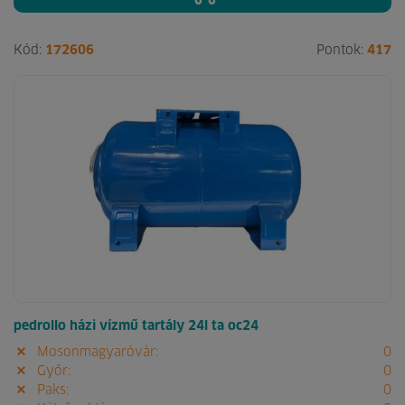
Kód:
172606
Pontok:
417
pedrollo házi vízmű tartály 24l ta oc24
Mosonmagyaróvár:
0
Győr:
0
Paks:
0