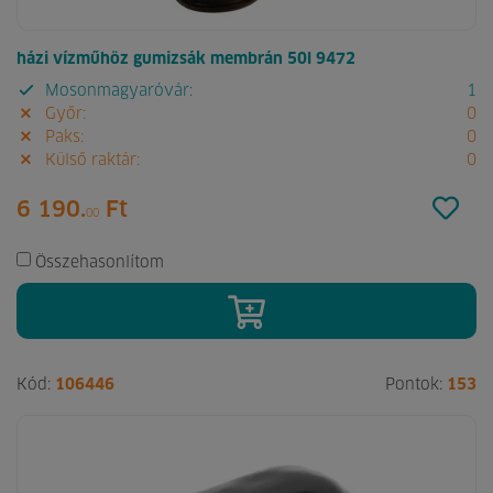
házi vízműhöz gumizsák membrán 50l 9472
Mosonmagyaróvár:
1
Győr:
0
Paks:
0
Külső raktár:
0
6 190.
Ft
00
Összehasonlítom
Kód:
106446
Pontok:
153