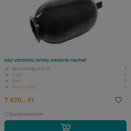
házi vízműhöz tartály membrán hw/hwf
Mosonmagyaróvár:
1
Győr:
0
Paks:
0
Külső raktár:
0
7 670.
Ft
00
Összehasonlítom