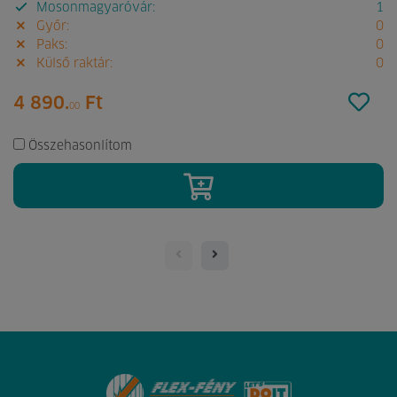
Mosonmagyaróvár:
1
Győr:
0
Paks:
0
Külső raktár:
0
4 890.
Ft
00
Összehasonlítom