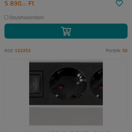
5 890.
Ft
00
Összehasonlítom
Kód:
122253
Pontok:
50