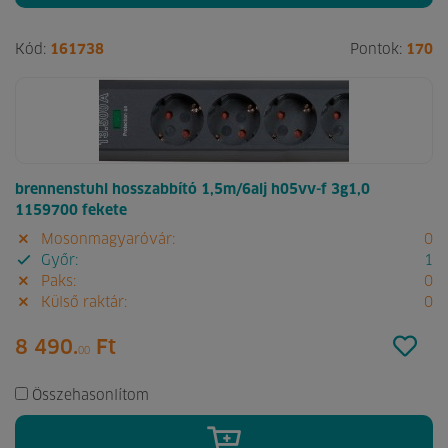
Kód:
161738
Pontok:
170
brennenstuhl hosszabbító 1,5m/6alj h05vv-f 3g1,0
1159700 fekete
Mosonmagyaróvár:
0
Győr:
1
Paks:
0
Külső raktár:
0
8 490.
Ft
00
Összehasonlítom