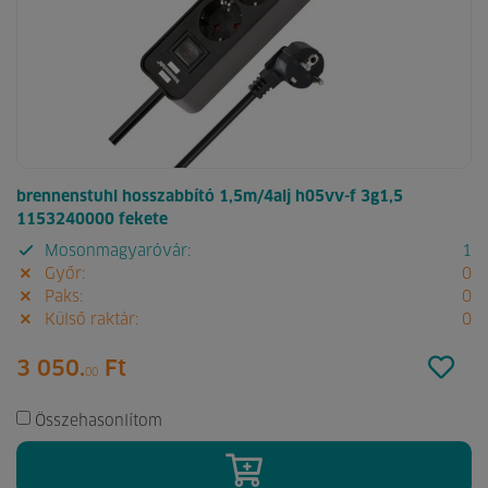
brennenstuhl hosszabbító 1,5m/4alj h05vv-f 3g1,5
1153240000 fekete
Mosonmagyaróvár:
1
Győr:
0
Paks:
0
Külső raktár:
0
3 050.
Ft
00
Összehasonlítom