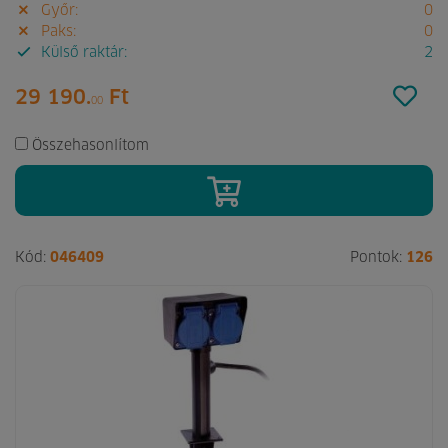
Győr:
0
Paks:
0
Külső raktár:
2
29 190.
Ft
00
Összehasonlítom
Kód:
046409
Pontok:
126