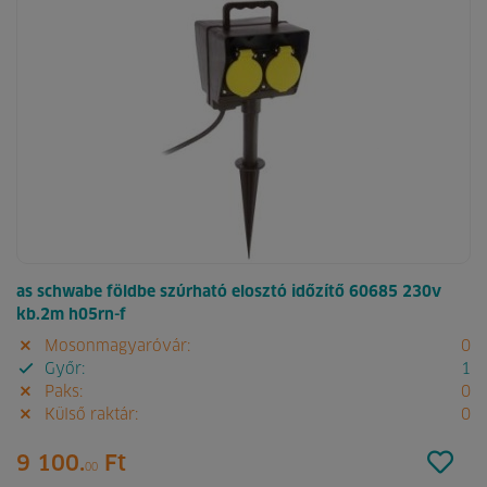
as schwabe földbe szúrható elosztó időzítő 60685 230v
kb.2m h05rn-f
Mosonmagyaróvár:
0
Győr:
1
Paks:
0
Külső raktár:
0
9 100.
Ft
00