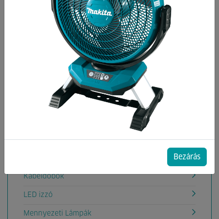
Kategóriák
Elemek
Elemlámpák,zseblámpák
Elosztó, Hosszabbító
Elosztó, hosszabbító tartozékok
Fejlámpa
Izzó
Bezárás
Kapcsolók, mozgásérzékelők
Kábeldobok
LED izzó
Mennyezeti Lámpák