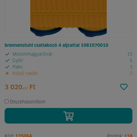
brennenstuhl csatlakozó 4 aljzattal 1081070010
Mosonmagyaróvár:
15
Győr:
5
Paks:
3
Külső raktár:
0
3 020.
Ft
00
Összehasonlítom
Kód:
175064
Pontok:
118