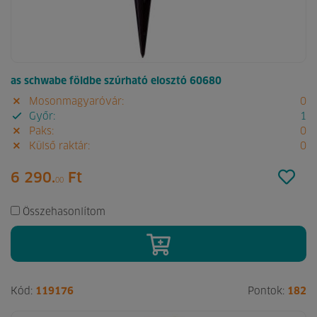
as schwabe földbe szúrható elosztó 60680
Mosonmagyaróvár:
0
Győr:
1
Paks:
0
Külső raktár:
0
6 290.
Ft
00
Összehasonlítom
Kód:
119176
Pontok:
182