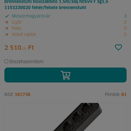
brennenstuhl hosszabbító 1,5m/3alj h05vv-f 3g1,5
1153230020 fehér/fekete brennenstuhl
Mosonmagyaróvár:
3
Győr:
0
Paks:
0
Külső raktár:
0
2 510.
Ft
00
Összehasonlítom
Kód:
161736
Pontok:
61