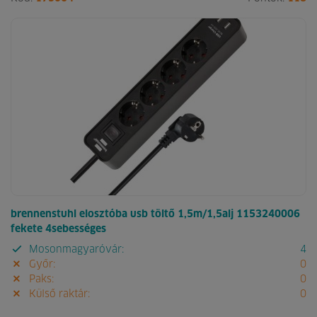
brennenstuhl elosztóba usb töltő 1,5m/1,5alj 1153240006
fekete 4sebességes
Mosonmagyaróvár:
4
Győr:
0
Paks:
0
Külső raktár:
0