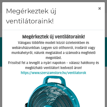
Regisztráció
Bejelentkezés
×
Megérkeztek új
ventilátoraink!
Megérkeztek új ventilátoraink!
Válogass többféle modell közül üzleteinkben és
webáruházunkban. Legyen szó otthonról, irodáról vagy
munkahelyről, nálunk megtalálod a számodra megfelelő
0.
Ft
megoldást.
00
0
0
Frissítsd fel a levegőt a nyári napokon – válassz hatékony és
megbízható ventilátort kedvező áron!
https://www.szerszamstore.hu/ventilatorok
Főoldal
Termékek
Világítás és Elektronika
Elosztó, Hosszabbító
Vissza