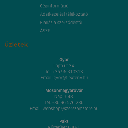
Céginformáció
Adatkezelési tájékoztató
Elállás a szerződéstől
ÁSZF
Üzletek
Győr
Lajta út 34.
Tel:
+36 96 310313
Email:
gyor@flexfeny.hu
Mosonmagyaróvár
Nap u. 48.
Tel:
+36 96 576 236
Email:
webshop@szerszamstore.hu
Paks
Külterület 020/1