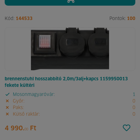
Kód:
144533
Pontok:
100
brennenstuhl hosszabbító 2,0m/3alj+kapcs 1159950013
fekete kültéri
Mosonmagyaróvár:
1
Győr:
0
Paks:
0
Külső raktár:
0
4 990.
Ft
00