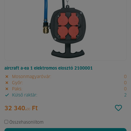
aircraft a-ea 1 elektromos elosztó 2100001
Mosonmagyaróvár:
0
Győr:
0
Paks:
0
Külső raktár:
2
32 340.
Ft
00
Összehasonlítom