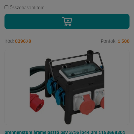
Összehasonlítom
Kód:
029678
Pontok:
1 500
brennenstuhl áramelosztó bsv 3/16 ip44 2m 1153668301