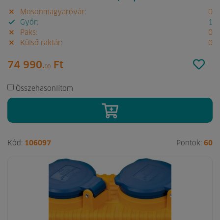
Mosonmagyaróvár:
0
Győr:
1
Paks:
0
Külső raktár:
0
74 990.
Ft
00
Összehasonlítom
Kód:
106097
Pontok:
60