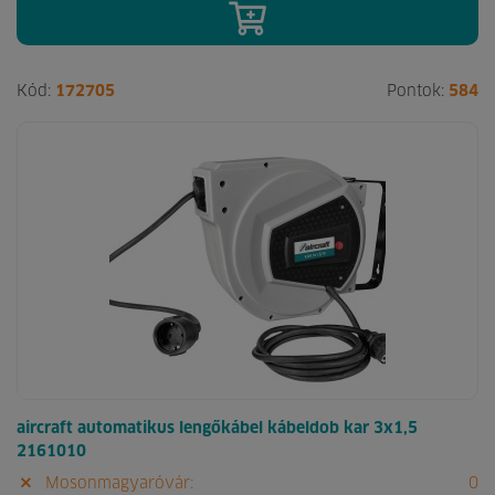
Kód:
172705
Pontok:
584
aircraft automatikus lengőkábel kábeldob kar 3x1,5
2161010
Mosonmagyaróvár:
0