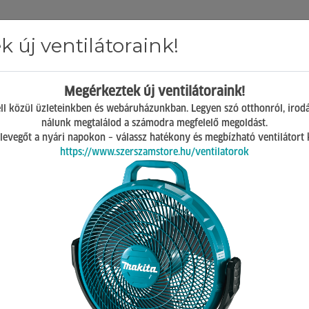
 új ventilátoraink!
Hírek
ÁSZF
GY.I.K.
Kapcsolat
Megérkeztek új ventilátoraink!
Mosonmagyaróvár
ll közül üzleteinkben és webáruházunkban. Legyen szó otthonról, irod
H-P 07:00-17:00
nálunk megtalálod a számodra megfelelő megoldást.
Sz 08:00-12:00
 a levegőt a nyári napokon – válassz hatékony és megbízható ventilátort
https://www.szerszamstore.hu/ventilatorok
épek
db termék a listában
csak akciósak