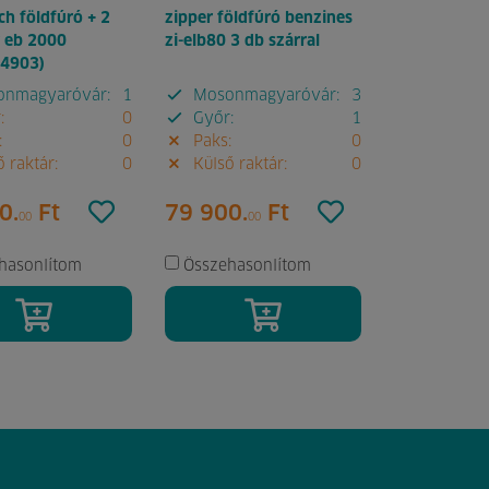
h földfúró + 2
zipper földfúró benzines
r eb 2000
zi-elb80 3 db szárral
4903)
nmagyaróvár:
1
Mosonmagyaróvár:
3
:
0
Győr:
1
:
0
Paks:
0
 raktár:
0
Külső raktár:
0
0.
Ft
79 900.
Ft
00
00
hasonlítom
Összehasonlítom