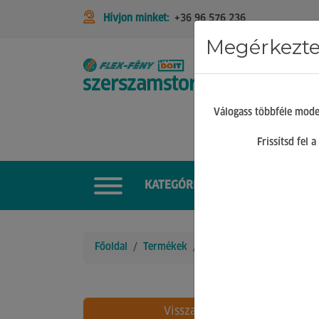
Hívjon minket:
+36 96 576 236
Megérkeztek
STIHL
Válogass többféle mode
Frissítsd fel
KATEGÓRIÁK
Főoldal
Termékek
Kerti Gépek
Földfúróg
Vissza
8 