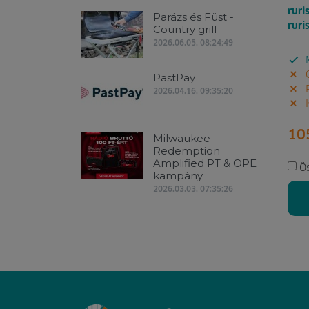
ruri
Parázs és Füst -
ruri
Country grill
2026.06.05. 08:24:49
M
G
PastPay
P
2026.04.16. 09:35:20
K
10
Milwaukee
Redemption
Amplified PT & OPE
Ö
kampány
2026.03.03. 07:35:26