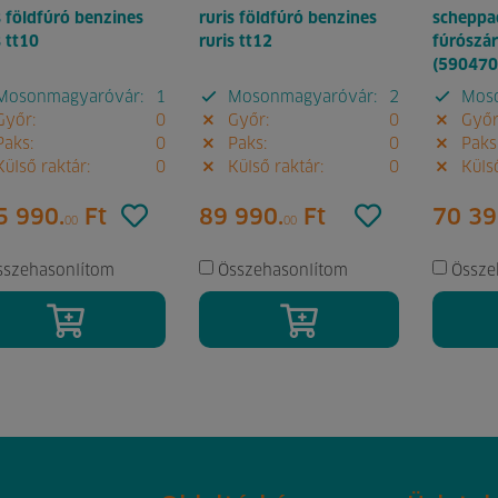
s földfúró benzines
ruris földfúró benzines
scheppac
s tt10
ruris tt12
fúrószá
(590470
osonmagyaróvár:
1
Mosonmagyaróvár:
2
Moso
yőr:
0
Győr:
0
Győr
aks:
0
Paks:
0
Paks
ülső raktár:
0
Külső raktár:
0
Külső
5 990.
Ft
89 990.
Ft
70 39
00
00
sszehasonlítom
Összehasonlítom
Össze