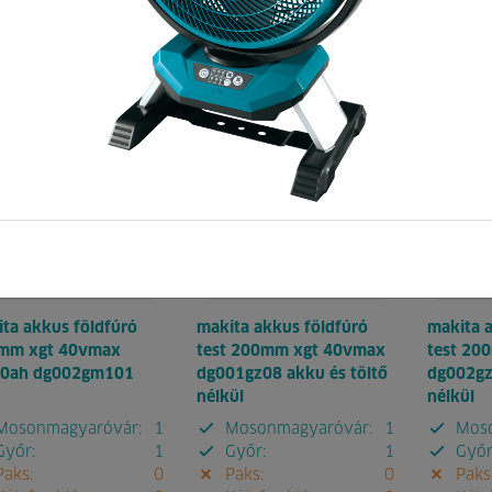
Pontok:
5
Kód:
Pontok:
3
Kód:
382
838
133201
496
148802
ta akkus földfúró
makita akkus földfúró
makita 
mm xgt 40vmax
test 200mm xgt 40vmax
test 20
,0ah dg002gm101
dg001gz08 akku és töltő
dg002gz
nélkül
nélkül
osonmagyaróvár:
1
Mosonmagyaróvár:
1
Moso
yőr:
1
Győr:
1
Győr
aks:
0
Paks:
0
Paks