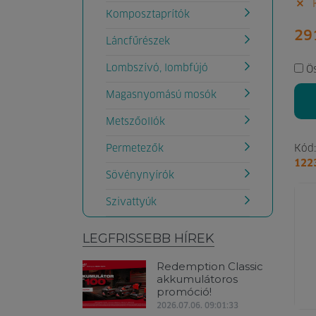
K
Komposztaprítók
29
Láncfűrészek
Lombszívó, lombfújó
Ö
Magasnyomású mosók
Metszőollók
Kód:
Permetezők
122
Sövénynyírók
Szivattyúk
LEGFRISSEBB HÍREK
Redemption Classic
akkumulátoros
promóció!
2026.07.06. 09:01:33