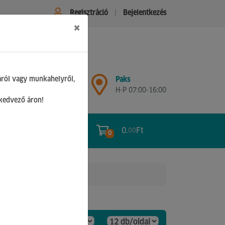
Regisztráció
Bejelentkezés
×
Győr
áról vagy munkahelyről,
Paks
H-P 07:00-17:00
H-P 07:00-16:00
Sz 08:00-12:00
 kedvező áron!
0.
Ft
00
0
0