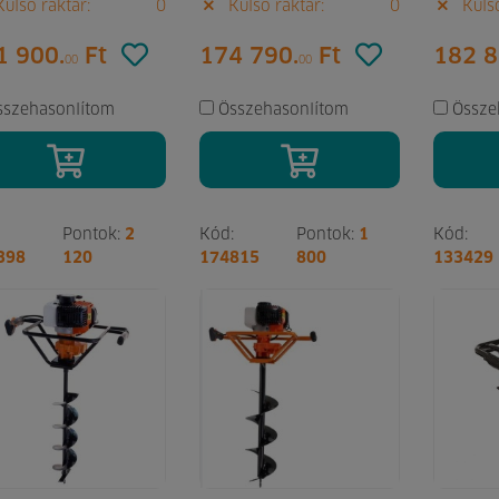
ülső raktár:
0
Külső raktár:
0
Külső
1 900.
Ft
174 790.
Ft
182 8
00
00
sszehasonlítom
Összehasonlítom
Össze
Pontok:
2
Kód:
Pontok:
1
Kód:
398
120
174815
800
133429