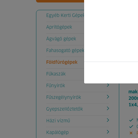
Kód:
Egyéb Kerti Gépek
156
Aprítógépek
Ágvágó gépek
Fahasogató gépek
Földfúrógépek
Fűkaszák
Fűnyírók
maki
Fűszegélynyírók
200
1x4
Gyepszellőztetők
M
Házi vízmű
G
Kapálógép
P