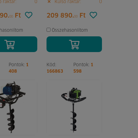
 raktár:
0
Külső raktár:
0
90.
Ft
209 890.
Ft
00
00
hasonlítom
Összehasonlítom
Pontok:
1
Kód:
Pontok:
1
408
166863
598