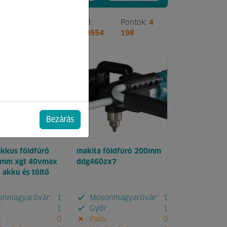
Pontok:
3
Kód:
Pontok:
4
658
120554
198
Bezárás
akkus földfúró
makita földfúró 200mm
0mm xgt 40vmax
ddg460zx7
 akku és töltő
nmagyaróvár:
1
Mosonmagyaróvár:
1
:
1
Győr:
1
:
0
Paks:
0