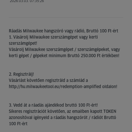
2026.03.03. 07:35:26
Ráadás Milwaukee hangszóró vagy rádió, Bruttó 100 Ft-ért
1. Vásárolj Milwaukee szerszámgépet vagy kerti
szerszámgépet!
Vásárolj Milwaukee szerszámgépet / szerszámgépeket, vagy
kerti gépet / gépeket minimum Bruttó 250.000 Ft értékben!
2. Regisztrálj!
Vásárlást követően regisztráld a számlád a
http://hu.milwaukeetool.eu/redemption-amplified oldalon!
3. Vedd át a ráadás ajándékod bruttó 100 Ft-ért!
Sikeres regisztrációt követően, az emailben kapott TOKEN
azonosítóval igényeld a ráadás hangszórót / rádiót Bruttó
100 Ft-ért