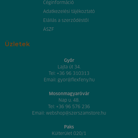
Céginformáció
Adatkezelési tájékoztató
Elállás a szerződéstől
ÁSZF
Üzletek
Győr
Lajta út 34.
Tel:
+36 96 310313
Email:
gyor@flexfeny.hu
Mosonmagyaróvár
Nap u. 48.
Tel:
+36 96 576 236
Email:
webshop@szerszamstore.hu
Paks
Külterület 020/1