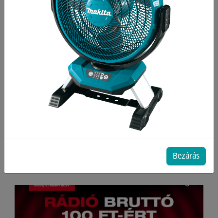
Redemption Classic akkumulátoros
promóció!
2026.07.06. 09:01:33
Parázs és Füst - Country grill
2026.06.05. 08:24:49
PastPay
2026.04.16. 09:35:20
Milwaukee Redemption Amplified
PT & OPE kampány
2026.03.03. 07:35:26
Bezárás