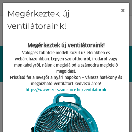
Regisztráció
Bejelentkezés
×
Megérkeztek új
ventilátoraink!
Megérkeztek új ventilátoraink!
Válogass többféle modell közül üzleteinkben és
webáruházunkban. Legyen szó otthonról, irodáról vagy
munkahelyről, nálunk megtalálod a számodra megfelelő
0.
Ft
megoldást.
00
0
0
Frissítsd fel a levegőt a nyári napokon – válassz hatékony és
megbízható ventilátort kedvező áron!
https://www.szerszamstore.hu/ventilatorok
Főoldal
Hírek
Friss hírek
Milwaukee Redemption Amplified PT & OPE kampány
LEGFRISSEBB HÍREK