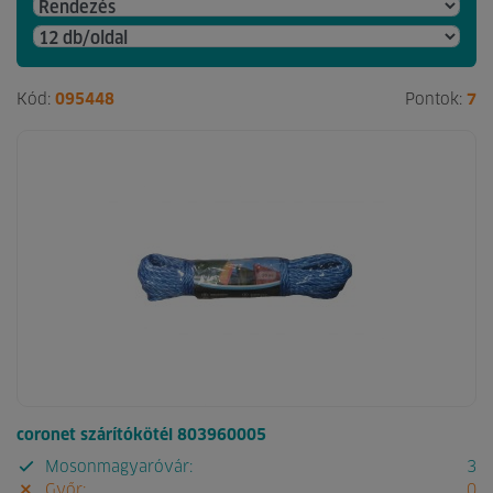
Kód:
095448
Pontok:
7
coronet szárítókötél 803960005
Mosonmagyaróvár:
3
Győr:
0