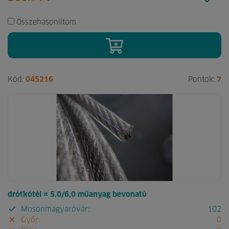
Összehasonlítom
Kód:
045216
Pontok:
7
drótkötél ¤ 5,0/6,0 műanyag bevonatú
Mosonmagyaróvár:
102
Győr:
0