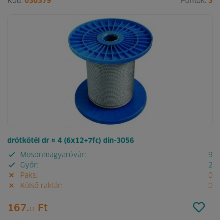
Kód:
030379
Pontok:
3
drótkötél dr ¤ 4 (6x12+7fc) din-3056
Mosonmagyaróvár:
9
Győr:
2
Paks:
0
Külső raktár:
0
167.
Ft
11