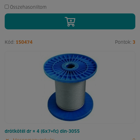
Összehasonlítom
Kód:
150474
Pontok:
3
drótkötél dr ¤ 4 (6x7+fc) din-3055