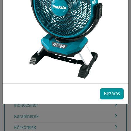
Kategóriák
Csomagleszorítók
Drótkötelek
Drótkötélszív
Drótkötélszorító bilincs
Emelőhevederek
Horog
Bezárás
Huzalfeszítők
Indítózsinór
Karabínerek
Körkötelek