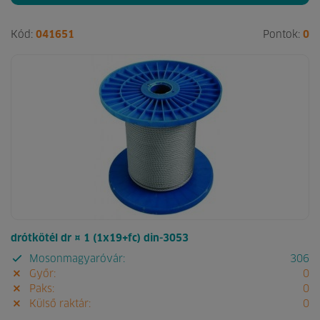
Kód:
041651
Pontok:
0
drótkötél dr ¤ 1 (1x19+fc) din-3053
Mosonmagyaróvár:
306
Győr:
0
Paks:
0
Külső raktár:
0