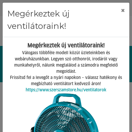
Regisztráció
Bejelentkezés
×
Megérkeztek új
ventilátoraink!
Megérkeztek új ventilátoraink!
Válogass többféle modell közül üzleteinkben és
webáruházunkban. Legyen szó otthonról, irodáról vagy
munkahelyről, nálunk megtalálod a számodra megfelelő
0.
Ft
megoldást.
00
0
0
Frissítsd fel a levegőt a nyári napokon – válassz hatékony és
megbízható ventilátort kedvező áron!
https://www.szerszamstore.hu/ventilatorok
Főoldal
Termékek
Rögzítéstechnika
Kötelek, láncok, hevederek és tartozékai
Vissza