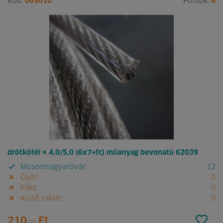
Kód:
005010
Pontok:
4
drótkötél ¤ 4,0/5,0 (6x7+fc) műanyag bevonatú 62039
Mosonmagyaróvár:
12
Győr:
0
Paks:
0
Külső raktár:
0
210.
Ft
37