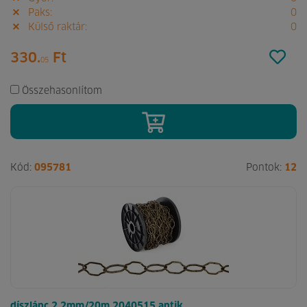
Paks:
0
Külső raktár:
0
330.
Ft
05
Összehasonlítom
Kód:
095781
Pontok:
12
díszlánc 2,2mm/20m 2040515 antik