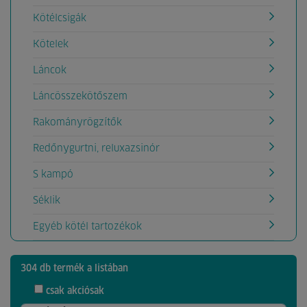
Kötélcsigák
Kötelek
Láncok
Láncösszekötőszem
Rakományrögzítők
Redőnygurtni, reluxazsinór
S kampó
Séklik
Egyéb kötél tartozékok
304 db termék a listában
csak akciósak