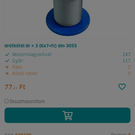
drótkötél dr ¤ 3 (6x7+fc) din-3055
Mosonmagyaróvár:
247
Győr:
117
Paks:
0
Külső raktár:
0
77.
Ft
64
Összehasonlítom