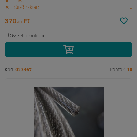
Paks:
0
Külső raktár:
0
370.
Ft
00
Összehasonlítom
Kód:
023367
Pontok:
10