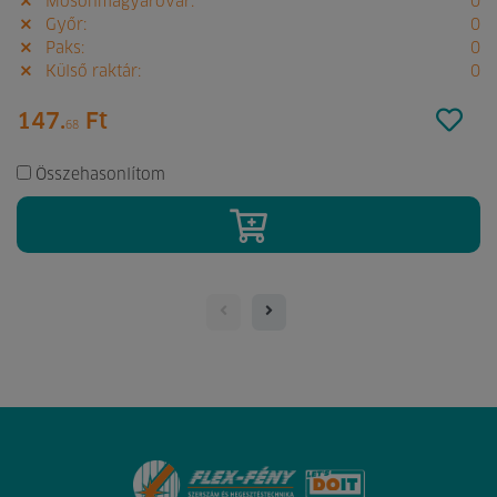
Mosonmagyaróvár:
0
Győr:
0
Paks:
0
Külső raktár:
0
147.
Ft
68
Összehasonlítom