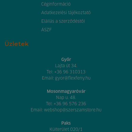
Céginformáció
Adatkezelési tájékoztató
Elállás a szerződéstől
ÁSZF
Üzletek
Győr
Lajta út 34.
Tel:
+36 96 310313
Email:
gyor@flexfeny.hu
Mosonmagyaróvár
Nap u. 48.
Tel:
+36 96 576 236
Email:
webshop@szerszamstore.hu
Paks
Külterület 020/1