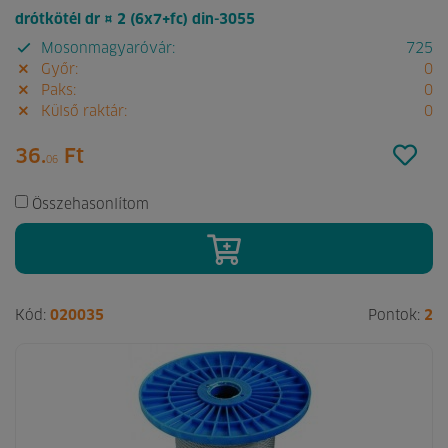
drótkötél dr ¤ 2 (6x7+fc) din-3055
Mosonmagyaróvár:
725
Győr:
0
Paks:
0
Külső raktár:
0
36.
Ft
06
Összehasonlítom
Kód:
020035
Pontok:
2