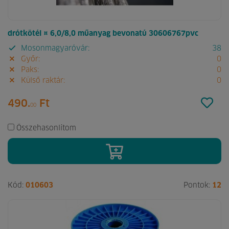
drótkötél ¤ 6,0/8,0 műanyag bevonatú 30606767pvc
Mosonmagyaróvár:
38
Győr:
0
Paks:
0
Külső raktár:
0
490.
Ft
00
Összehasonlítom
Kód:
010603
Pontok:
12