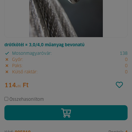
drótkötél ¤ 3,0/4,0 műanyag bevonatú
Mosonmagyaróvár:
138
Győr:
0
Paks:
0
Külső raktár:
0
114.
Ft
86
Összehasonlítom