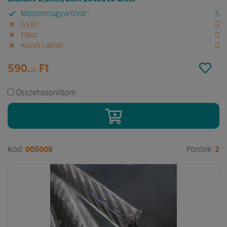
Mosonmagyaróvár:
5
Győr:
0
Paks:
0
Külső raktár:
0
590.
Ft
00
Összehasonlítom
Kód:
005008
Pontok:
2