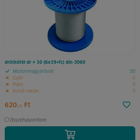
drótkötél dr ¤ 10 (6x19+fc) din-3060
Mosonmagyaróvár:
50
Győr:
0
Paks:
0
Külső raktár:
0
620.
Ft
00
Összehasonlítom