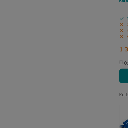
ker
M
G
P
K
1 
Ö
Kód