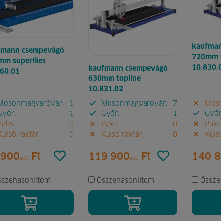
kaufma
fmann csempevágó
720mm t
m superflies
10.830.
kaufmann csempevágó
760.01
630mm topline
10.831.02
osonmagyaróvár:
1
Mosonmagyaróvár:
7
Moso
yőr:
1
Győr:
1
Győr
aks:
0
Paks:
0
Paks
ülső raktár:
0
Külső raktár:
0
Külső
 900.
Ft
119 900.
Ft
140 8
00
00
sszehasonlítom
Összehasonlítom
Össze