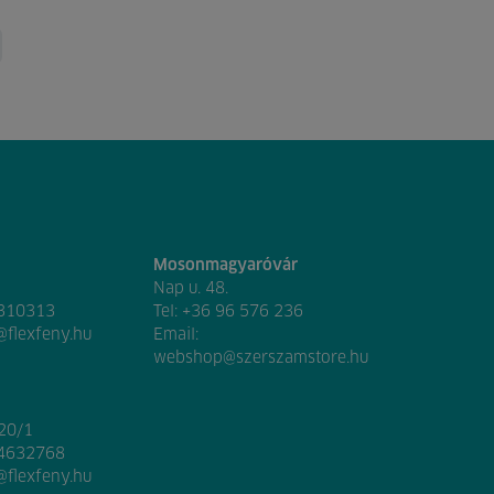
Mosonmagyaróvár
Nap u. 48.
 310313
Tel:
+36 96 576 236
@flexfeny.hu
Email:
webshop@szerszamstore.hu
020/1
 4632768
@flexfeny.hu