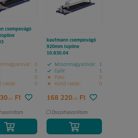
nn csempevágó
opline
kaufmann csempevágó
03
920mm topline
10.830.04
nmagyaróvár:
0
Mosonmagyaróvár:
1
:
1
Győr:
1
:
0
Paks:
0
 raktár:
0
Külső raktár:
0
30.
Ft
168 220.
Ft
00
00
hasonlítom
Összehasonlítom