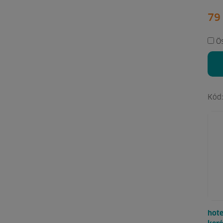
79
Ö
Kód
hot