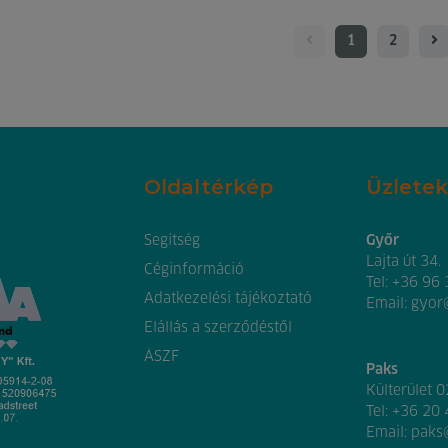
1
2
Oldaltérkép
Üzletek
Segítség
Győr
Lajta út 34.
Céginformáció
Tel:
+36 96
Adatkezelési tájékoztató
Email:
gyor
Elállás a szerződéstől
ÁSZF
Paks
Külterület 
Tel:
+36 20
Email:
paks