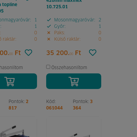
420mm maxiflex
topline
10.725.01
05
nmagyaróvár:
1
Mosonmagyaróvár:
2
:
1
Győr:
1
:
0
Paks:
0
 raktár:
0
Külső raktár:
0
00.
Ft
35 200.
Ft
00
00
hasonlítom
Összehasonlítom
Pontok:
2
Kód:
Pontok:
3
817
061044
364