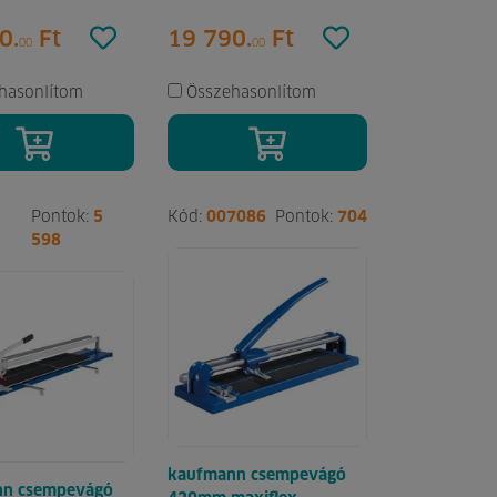
0.
Ft
19 790.
Ft
00
00
hasonlítom
Összehasonlítom
Pontok:
5
Kód:
007086
Pontok:
704
598
kaufmann csempevágó
nn csempevágó