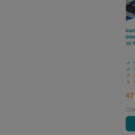
kau
600m
10.
M
G
P
K
47
Ö