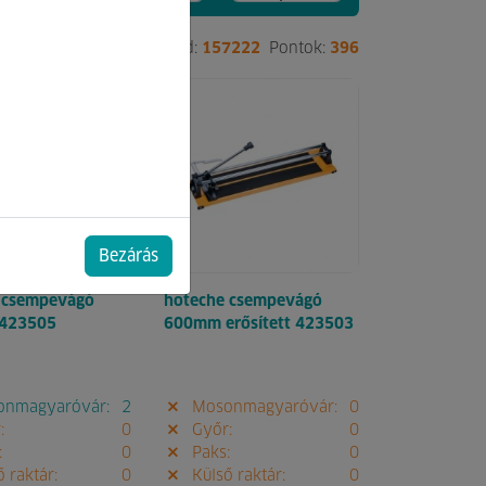
5577
Pontok:
402
Kód:
157222
Pontok:
396
Bezárás
 csempevágó
hoteche csempevágó
423505
600mm erősített 423503
nmagyaróvár:
2
Mosonmagyaróvár:
0
:
0
Győr:
0
:
0
Paks:
0
 raktár:
0
Külső raktár:
0