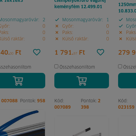
ék 16x16x3
csempelyukfúró vágófej
1250mm 
keményfém 12.499.01
10.833.
osonmagyaróvár:
2
Mosonmagyaróvár:
1
Moso
yőr:
0
Győr:
0
Győr
aks:
0
Paks:
0
Paks
ülső raktár:
0
Külső raktár:
0
Külső
340.
Ft
1 791.
Ft
279 9
00
97
sszehasonlítom
Összehasonlítom
Össze
:
007088
Pontok:
958
Kód:
Pontok:
2
Kód:
007089
398
023159