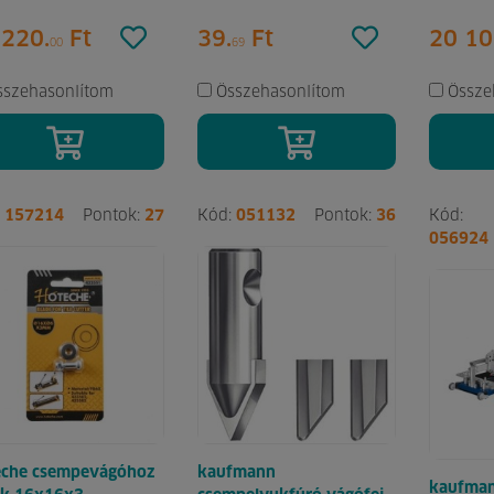
 220.
Ft
39.
Ft
20 10
00
69
sszehasonlítom
Összehasonlítom
Össze
:
157214
Pontok:
27
Kód:
051132
Pontok:
36
Kód:
056924
eche csempevágóhoz
kaufmann
kaufma