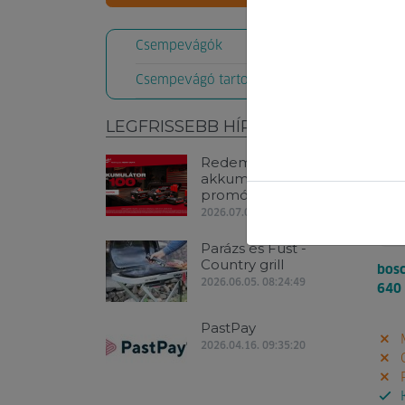
Kód:
Csempevágók
159
Csempevágó tartozékok
LEGFRISSEBB HÍREK
Redemption Classic
akkumulátoros
promóció!
2026.07.06. 09:01:33
Parázs és Füst -
Country grill
bos
2026.06.05. 08:24:49
640
PastPay
M
2026.04.16. 09:35:20
G
P
K