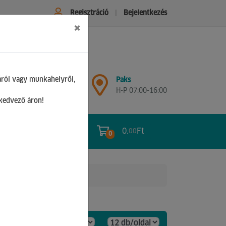
Regisztráció
Bejelentkezés
×
Győr
áról vagy munkahelyről,
Paks
H-P 07:00-17:00
H-P 07:00-16:00
Sz 08:00-12:00
 kedvező áron!
0.
Ft
00
0
0