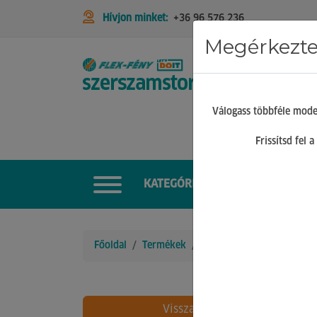
Hívjon minket:
+36 96 576 236
Megérkeztek
STIHL
Válogass többféle mode
Frissítsd fel
KATEGÓRIÁK
Főoldal
Termékek
Kézi szerszámok
Csemp
Vissza
21