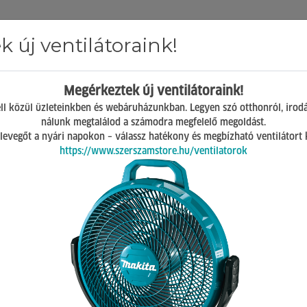
 új ventilátoraink!
Hírek
ÁSZF
GY.I.K.
Kapcsolat
Megérkeztek új ventilátoraink!
Mosonmagyaróvár
ll közül üzleteinkben és webáruházunkban. Legyen szó otthonról, irod
H-P 07:00-17:00
nálunk megtalálod a számodra megfelelő megoldást.
Sz 08:00-12:00
 a levegőt a nyári napokon – válassz hatékony és megbízható ventilátort
https://www.szerszamstore.hu/ventilatorok
evágók, Kővágók, tartozékok
 db termék a listában
csak akciósak