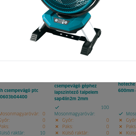
Pontok:
1
Kód:
093056
Pontok:
1
Kód:
17
536
584
hoteche
csempevágó géphez
ch csempevágó ptc
600mm 
lapszintező talpelem
 0603b04400
sap4lin2m 2mm
100
osonmagyaróvár:
0
Mosonmagyaróvár:
Moso
yőr:
0
Győr:
0
Győr
aks:
0
Paks:
0
Paks
ülső raktár:
10
Külső raktár:
0
Külső