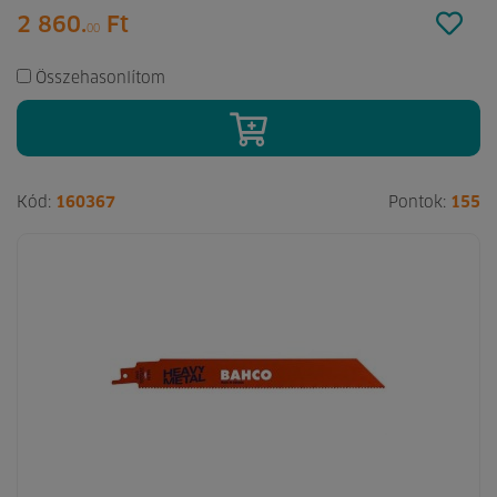
2 860.
Ft
00
Összehasonlítom
Kód:
160367
Pontok:
155