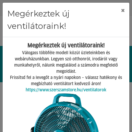
Regisztráció
Bejelentkezés
×
Megérkeztek új
ventilátoraink!
Megérkeztek új ventilátoraink!
Válogass többféle modell közül üzleteinkben és
webáruházunkban. Legyen szó otthonról, irodáról vagy
munkahelyről, nálunk megtalálod a számodra megfelelő
0.
Ft
megoldást.
00
0
0
Frissítsd fel a levegőt a nyári napokon – válassz hatékony és
megbízható ventilátort kedvező áron!
https://www.szerszamstore.hu/ventilatorok
Főoldal
Termékek
Gépek tartozékai
Szablyafűrész tartozékok
Vissza