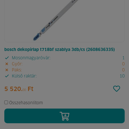
bosch dekopírlap t718bf szablya 3db/cs (2608636335)
Mosonmagyaróvár:
1
Győr:
0
Paks:
0
Külső raktár:
10
5 520.
Ft
00
Összehasonlítom