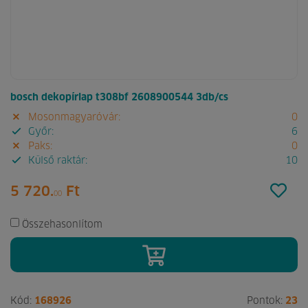
bosch dekopírlap t308bf 2608900544 3db/cs
Mosonmagyaróvár:
0
Győr:
6
Paks:
0
Külső raktár:
10
5 720.
Ft
00
Összehasonlítom
Kód:
168926
Pontok:
23