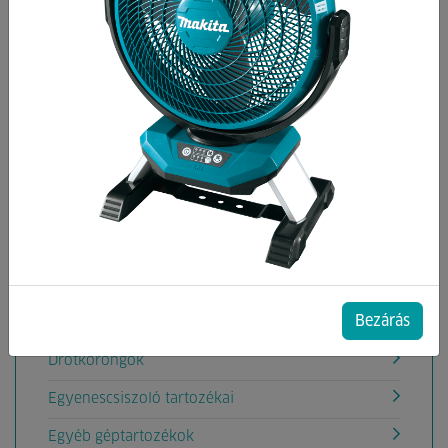
Kategóriák
Ablaktisztítógép tartozék
Akkumulátorok, töltők
Aligátorfűrész Tartozékok
Betoncsiszoló gép tartozékok
Betonvibrátor tartozékok
Csiszolás
Bezárás
Deltacsiszoló tartozéka
Drótkorongok
Egyenescsiszoló tartozékai
Egyéb géptartozékok