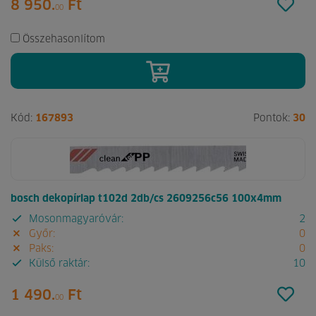
8 950.
Ft
00
Összehasonlítom
Kód:
167893
Pontok:
30
bosch dekopírlap t102d 2db/cs 2609256c56 100x4mm
Mosonmagyaróvár:
2
Győr:
0
Paks:
0
Külső raktár:
10
1 490.
Ft
00