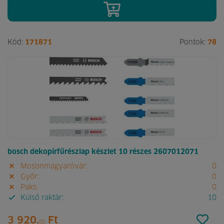
Kód:
171871
Pontok:
78
bosch dekopírfűrészlap készlet 10 részes 2607012071
Mosonmagyaróvár:
0
Győr:
0
Paks:
0
Külső raktár:
10
3 920.
Ft
00