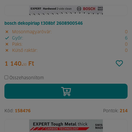
bosch dekopírlap t308bf 2608900546
Mosonmagyaróvár:
0
Győr:
6
Paks:
0
Külső raktár:
0
1 140.
Ft
00
Összehasonlítom
Kód:
158476
Pontok:
214