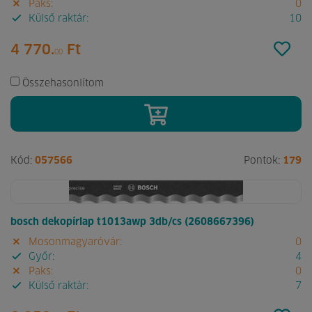
Paks:
0
Külső raktár:
10
4 770.
Ft
00
Összehasonlítom
Kód:
057566
Pontok:
179
bosch dekopírlap t1013awp 3db/cs (2608667396)
Mosonmagyaróvár:
0
Győr:
4
Paks:
0
Külső raktár:
7