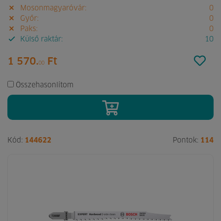
Mosonmagyaróvár:
0
Győr:
0
Paks:
0
Külső raktár:
10
1 570.
Ft
00
Összehasonlítom
Kód:
144622
Pontok:
114