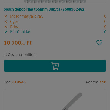
bosch dekopírlap t55hhm 3db/cs (2608902482)
Mosonmagyaróvár:
0
Győr:
0
Paks:
0
Külső raktár:
10
10 700.
Ft
00
Összehasonlítom
Kód:
018546
Pontok:
110