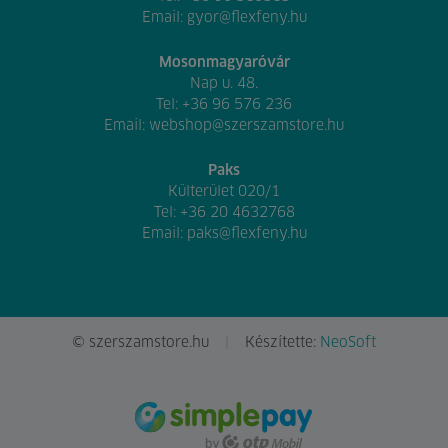
Email:
gyor@flexfeny.hu
Mosonmagyaróvár
Nap u. 48.
Tel:
+36 96 576 236
Email:
webshop@szerszamstore.hu
Paks
Külterület 020/1
Tel:
+36 20 4632768
Email:
paks@flexfeny.hu
© szerszamstore.hu
Készítette:
NeoSoft