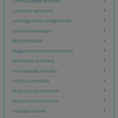
Lamellázógépek tartozéka
Láncfűrész tartozékok
Lehúzógerendák,simítógerendák
Lyukfúrók,körkivágók
Maró tartozékok
Magasnyomású mosók tartozékai
Multimaster tartozékok
Polírozógépek tartozéka
Porszívó tartozékok
Rezgőcsiszoló tartozékok
Sarokcsiszolók tartozéka
Seprőgép tartozék