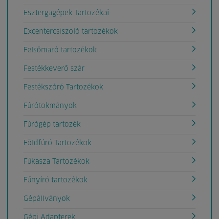
Esztergagépek Tartozékai
Excentercsiszoló tartozékok
Felsőmaró tartozékok
Festékkeverő szár
Festékszóró Tartozékok
Fúrótokmányok
Fúrógép tartozék
Földfúró Tartozékok
Fűkasza Tartozékok
Fűnyíró tartozékok
Gépállványok
Gépi Adapterek