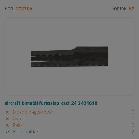
Kód:
172706
Pontok:
57
aircraft bimetál fűrészlap kszt 24 2404610
Mosonmagyaróvár:
0
Győr:
0
Paks:
0
Külső raktár:
2