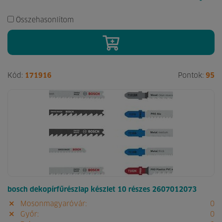
Összehasonlítom
Kód:
171916
Pontok:
95
bosch dekopírfűrészlap készlet 10 részes 2607012073
Mosonmagyaróvár:
0
Győr:
0