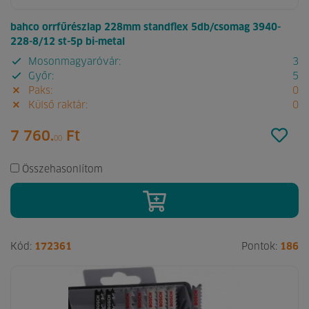
bahco orrfűrészlap 228mm standflex 5db/csomag 3940-
228-8/12 st-5p bi-metal
Mosonmagyaróvár:
3
Győr:
5
Paks:
0
Külső raktár:
0
7 760.
Ft
00
Összehasonlítom
Kód:
172361
Pontok:
186