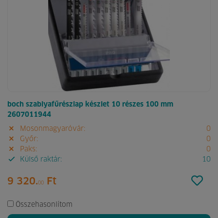
boch szablyafűrészlap készlet 10 részes 100 mm
2607011944
Mosonmagyaróvár:
0
Győr:
0
Paks:
0
Külső raktár:
10
9 320.
Ft
00
Összehasonlítom