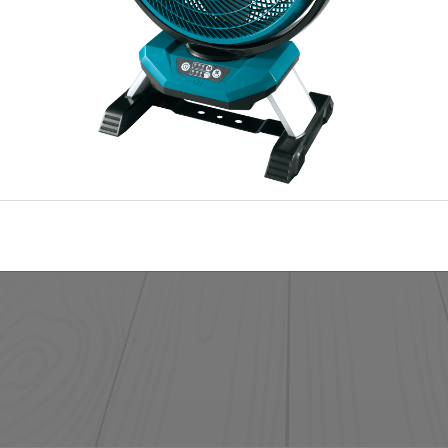
OLJ MOST, FIZESS KÉSŐBB CÉGES VEVŐKÉNT
vább