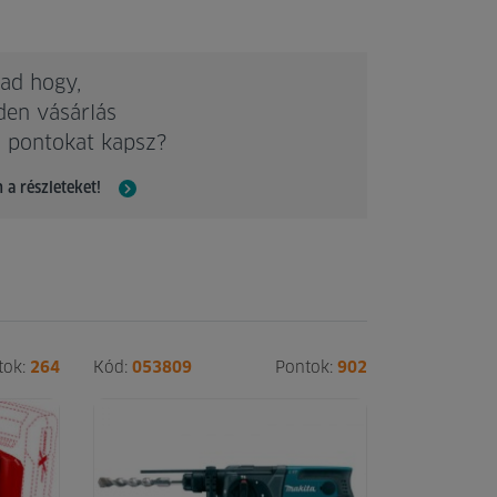
ad hogy,
den vásárlás
 pontokat kapsz?
 a részleteket!
tok:
264
Kód:
053809
Pontok:
902