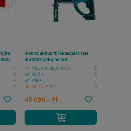
nyíró
makita akkus fúrókalapács test
0382)
dhr202z akku nélkül
4
Mosonmagyaróvár:
5
0
Győr:
2
0
Paks:
2
0
Külső raktár:
0
45 090.
Ft
00