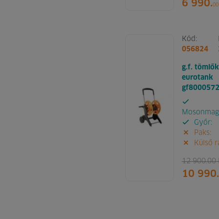
6 990.
00
Kód:
056824
g.f. tömlők
eurotank
gf800057
Mosonmagy
Győr:
Paks:
Külső r
12 900.
00
10 990.