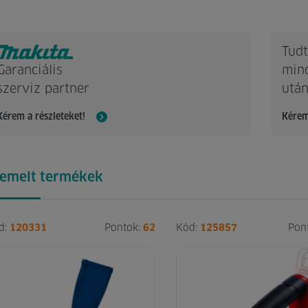
Tudt
Garanciális
min
szerviz partner
után
Kérem a részleteket!
Kérem
iemelt termékek
d:
120331
Pontok:
62
Kód:
125857
Pon