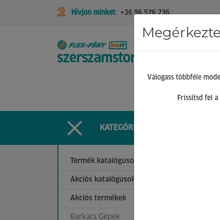
Hívjon minket:
+36 96 576 236
Megérkeztek
STIHL
Válogass többféle mode
Frissítsd fel
KATEGÓRIÁK
Termék katalógusok
Akciós katalógusok
Akciós termékek
Barkács Gépek