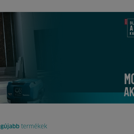
egújabb
termékek