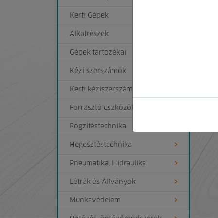
Kerti Gépek
Alkatrészek
Gépek tartozékai
Kézi szerszámok
VÁSÁR
Kerti kéziszerszámok
Forrasztó eszközök, tartozékok
To
Rögzítéstechnika
Hegesztéstechnika
Pneumatika, Hidraulika
Létrák és Állványok
Munkavédelem