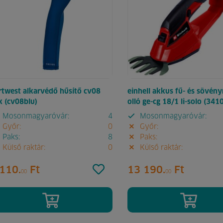
rtwest alkarvédő hűsítő cv08
einhell akkus fű- és sövény
k (cv08blu)
olló ge-cg 18/1 li-solo (341
Mosonmagyaróvár:
4
Mosonmagyaróvár:
Győr:
0
Győr:
Paks:
8
Paks:
Külső raktár:
0
Külső raktár:
110.
Ft
13 190.
Ft
00
00