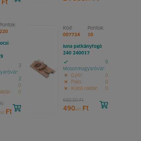
Ft
Pontok:
Kód:
Pontok:
220
007734
10
ocsi
luna patkányfogó
240 240017
29
9
3
Mosonmagyaróvár:
aróvár:
Győr:
0
2
Paks:
0
0
Külső raktár:
0
aktár:
0
690.
00
Ft
Ft
490.
Ft
00
Ft
00