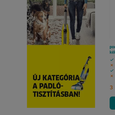
po
ké
3 