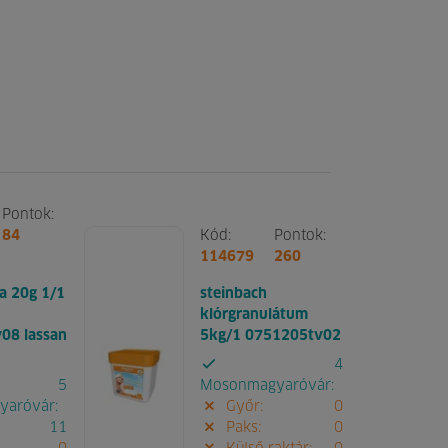
Pontok:
84
Kód:
Pontok:
114679
260
ta 20g 1/1
steinbach
klórgranulátum
08 lassan
5kg/1 0751205tv02
4
5
Mosonmagyaróvár:
aróvár:
Győr:
0
11
Paks:
0