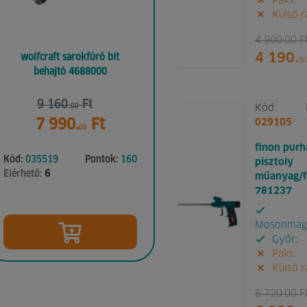
Paks:
Külső r
4 900.
00
F
4 190.
wolfcraft sarokfúró bit
00
behajtó 4688000
9 160.
Ft
00
Kód:
7 990.
Ft
029105
00
finon purh
Kód:
035519
Pontok:
160
pisztoly
Elérhető:
6
műanyag/f
781237
Mosonmagy
Győr:
Paks:
Külső r
8 720.
00
F