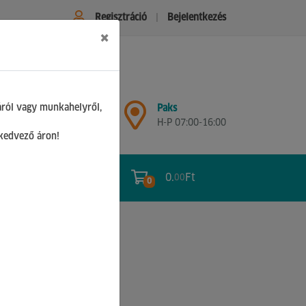
Regisztráció
Bejelentkezés
×
Győr
áról vagy munkahelyről,
Paks
H-P 07:00-17:00
H-P 07:00-16:00
Sz 08:00-12:00
 kedvező áron!
0.
Ft
00
0
0