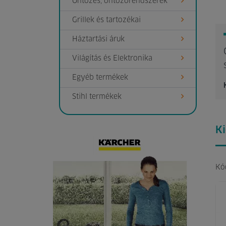
Öntözés, öntőzőrendszerek
Grillek és tartozékai
Háztartási áruk
Világítás és Elektronika
Egyéb termékek
Stihl termékek
K
Kó