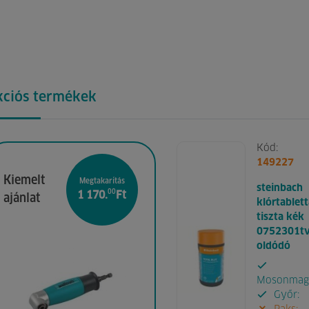
kciós termékek
Kód:
149227
Kiemelt
Megtakarítás
steinbach
00
1 170.
Ft
ajánlat
klórtablet
tiszta kék
0752301tv
oldódó
Mosonmagy
Győr: