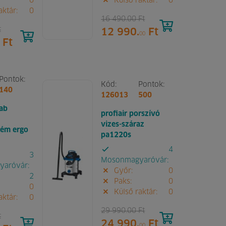
0
Külső raktár:
0
aktár:
0
16 490.
00
Ft
t
12 990.
Ft
00
Ft
Pontok:
Kód:
Pontok:
140
126013
500
ab
profiair porszívó
vizes-száraz
ém ergo
pa1220s
4
3
Mosonmagyaróvár:
aróvár:
Győr:
0
2
Paks:
0
0
Külső raktár:
0
aktár:
0
29 990.
00
Ft
t
24 990.
Ft
00