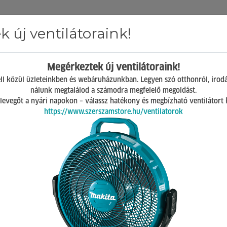
 új ventilátoraink!
Hírek
ÁSZF
GY.I.K.
Kapcsolat
Megérkeztek új ventilátoraink!
Mosonmagyaróvár
ll közül üzleteinkben és webáruházunkban. Legyen szó otthonról, irod
H-P 07:00-17:00
nálunk megtalálod a számodra megfelelő megoldást.
Sz 08:00-12:00
 a levegőt a nyári napokon – válassz hatékony és megbízható ventilátort
https://www.szerszamstore.hu/ventilatorok