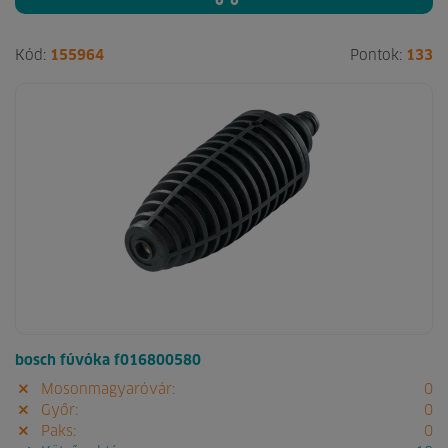
Kód:
155964
Pontok:
133
bosch fúvóka f016800580
Mosonmagyaróvár:
0
Győr:
0
Paks:
0