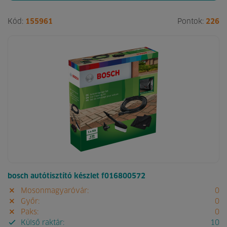
Kód:
155961
Pontok:
226
bosch autótisztító készlet f016800572
Mosonmagyaróvár:
0
Győr:
0
Paks:
0
Külső raktár:
10