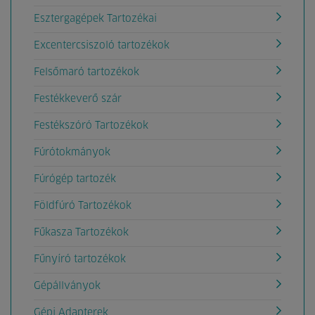
Esztergagépek Tartozékai
Excentercsiszoló tartozékok
Felsőmaró tartozékok
Festékkeverő szár
Festékszóró Tartozékok
Fúrótokmányok
Fúrógép tartozék
Földfúró Tartozékok
Fűkasza Tartozékok
Fűnyíró tartozékok
Gépállványok
Gépi Adapterek