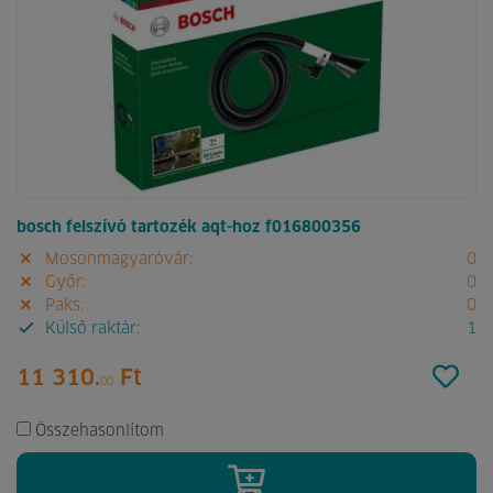
bosch felszívó tartozék aqt-hoz f016800356
Mosonmagyaróvár:
0
Győr:
0
Paks:
0
Külső raktár:
1
11 310.
Ft
00
Összehasonlítom