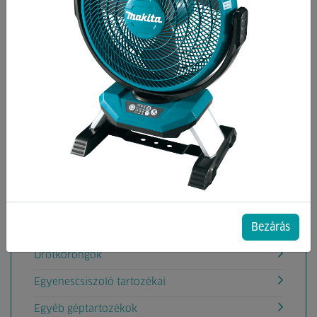
Kategóriák
Ablaktisztítógép tartozék
Akkumulátorok, töltők
Aligátorfűrész Tartozékok
Betoncsiszoló gép tartozékok
Betonvibrátor tartozékok
Csiszolás
Bezárás
Deltacsiszoló tartozéka
Drótkorongok
Egyenescsiszoló tartozékai
Egyéb géptartozékok