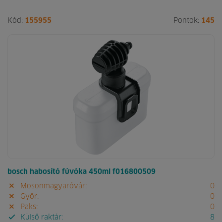
Kód:
155955
Pontok:
145
bosch habosító fúvóka 450ml f016800509
Mosonmagyaróvár:
0
Győr:
0
Paks:
0
Külső raktár:
8