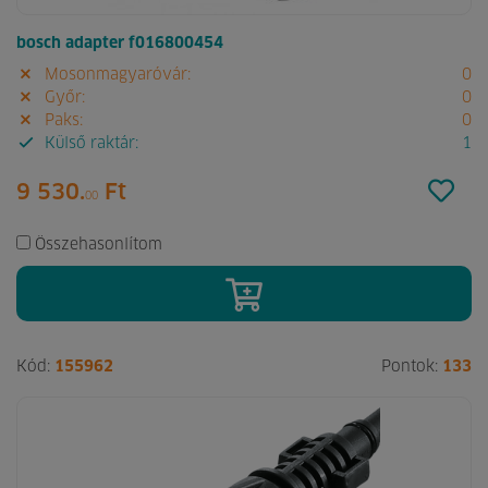
bosch adapter f016800454
Mosonmagyaróvár:
0
Győr:
0
Paks:
0
Külső raktár:
1
9 530.
Ft
00
Összehasonlítom
Kód:
155962
Pontok:
133