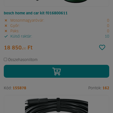
bosch home and car kit f016800611
Mosonmagyaróvár:
0
Győr:
0
Paks:
0
Külső raktár:
10
18 850.
Ft
00
Összehasonlítom
Kód:
155878
Pontok:
162