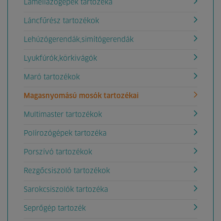
Lamellázógépek tartozéka
Láncfűrész tartozékok
Lehúzógerendák,simítógerendák
Lyukfúrók,körkivágók
Maró tartozékok
Magasnyomású mosók tartozékai
Multimaster tartozékok
Polírozógépek tartozéka
Porszívó tartozékok
Rezgőcsiszoló tartozékok
Sarokcsiszolók tartozéka
Seprőgép tartozék