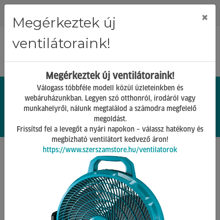
Regisztráció
Bejelentkezés
×
Megérkeztek új
ventilátoraink!
Megérkeztek új ventilátoraink!
Válogass többféle modell közül üzleteinkben és
webáruházunkban. Legyen szó otthonról, irodáról vagy
munkahelyről, nálunk megtalálod a számodra megfelelő
0.
Ft
megoldást.
00
0
0
Frissítsd fel a levegőt a nyári napokon – válassz hatékony és
megbízható ventilátort kedvező áron!
https://www.szerszamstore.hu/ventilatorok
Főoldal
Termékek
Gépek tartozékai
Magasnyomású mosók tartozékai
Vissza