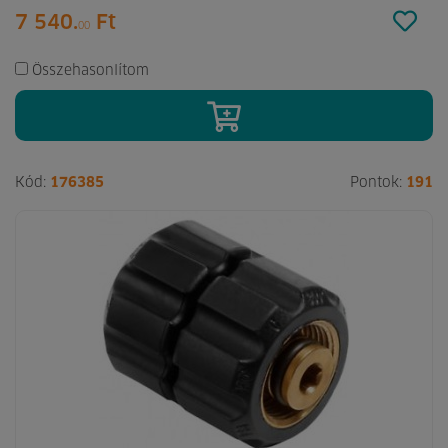
7 540.
Ft
00
Összehasonlítom
Kód:
176385
Pontok:
191