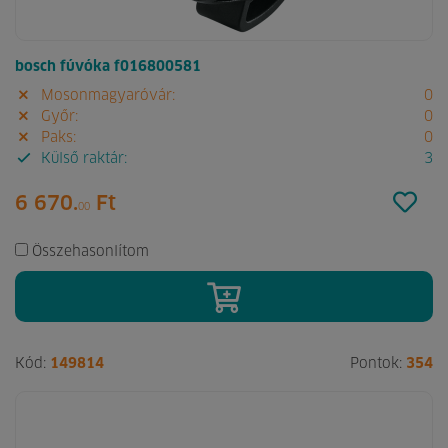
bosch fúvóka f016800581
Mosonmagyaróvár:
0
Győr:
0
Paks:
0
Külső raktár:
3
6 670.
Ft
00
Összehasonlítom
Kód:
149814
Pontok:
354