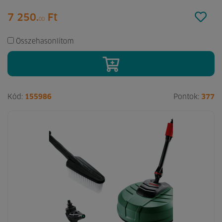
7 250.
Ft
00
Összehasonlítom
Kód:
155986
Pontok:
377