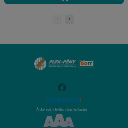
Árukereső, a hiteles vásárlási kalauz