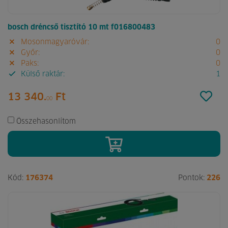
bosch dréncső tisztító 10 mt f016800483
Mosonmagyaróvár:
0
Győr:
0
Paks:
0
Külső raktár:
1
13 340.
Ft
00
Összehasonlítom
Kód:
176374
Pontok:
226