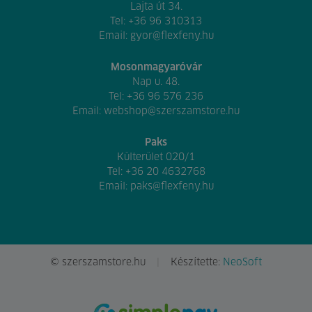
Lajta út 34.
Tel:
+36 96 310313
Email:
gyor@flexfeny.hu
Mosonmagyaróvár
Nap u. 48.
Tel:
+36 96 576 236
Email:
webshop@szerszamstore.hu
Paks
Külterület 020/1
Tel:
+36 20 4632768
Email:
paks@flexfeny.hu
© szerszamstore.hu
Készítette:
NeoSoft