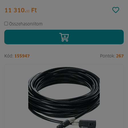
11 310.
Ft
00
Összehasonlítom
Kód:
155947
Pontok:
267