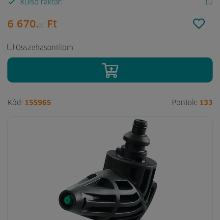
Külső raktár:
10
6 670.
Ft
00
Összehasonlítom
Kód:
155965
Pontok:
133