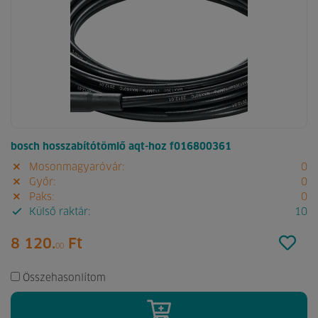
bosch hosszabítótömlő aqt-hoz f016800361
Mosonmagyaróvár:
0
Győr:
0
Paks:
0
Külső raktár:
10
8 120.
Ft
00
Összehasonlítom