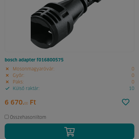
bosch adapter f016800575
Mosonmagyaróvár:
0
Győr:
0
Paks:
0
Külső raktár:
10
6 670.
Ft
00
Összehasonlítom