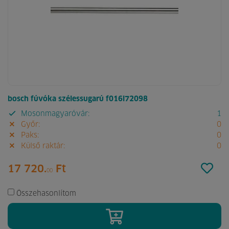
bosch fúvóka szélessugarú f016l72098
Mosonmagyaróvár:
1
Győr:
0
Paks:
0
Külső raktár:
0
17 720.
Ft
00
Összehasonlítom