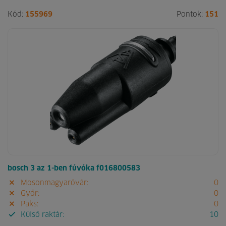
Kód:
155969
Pontok:
151
bosch 3 az 1-ben fúvóka f016800583
Mosonmagyaróvár:
0
Győr:
0
Paks:
0
Külső raktár:
10