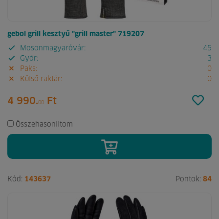
gebol grill kesztyű "grill master" 719207
Mosonmagyaróvár:
45
Győr:
3
Paks:
0
Külső raktár:
0
4 990.
Ft
00
Összehasonlítom
Kód:
143637
Pontok:
84