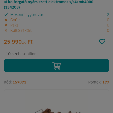
al-ko forgató nyárs szett elektromos s/s4+mb4000
(134203)
Mosonmagyaróvár:
2
Győr:
0
Paks:
0
Külső raktár:
0
25 990.
Ft
00
Összehasonlítom
Kód:
157071
Pontok:
177