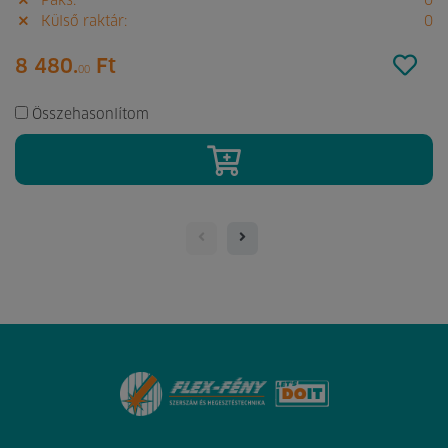
Paks:
0
Külső raktár:
0
8 480.
Ft
00
Összehasonlítom