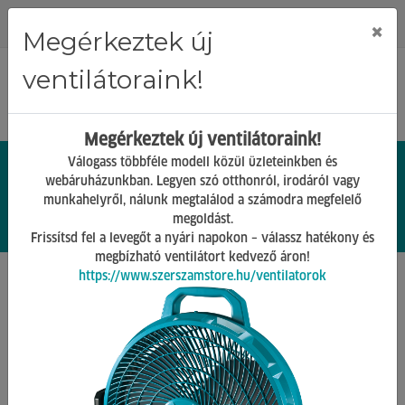
Regisztráció
Bejelentkezés
×
Megérkeztek új
ventilátoraink!
Megérkeztek új ventilátoraink!
Válogass többféle modell közül üzleteinkben és
webáruházunkban. Legyen szó otthonról, irodáról vagy
munkahelyről, nálunk megtalálod a számodra megfelelő
0.
Ft
megoldást.
00
0
0
Frissítsd fel a levegőt a nyári napokon – válassz hatékony és
megbízható ventilátort kedvező áron!
https://www.szerszamstore.hu/ventilatorok
Főoldal
Termékek
Grillek és tartozékai
Weber
Vissza