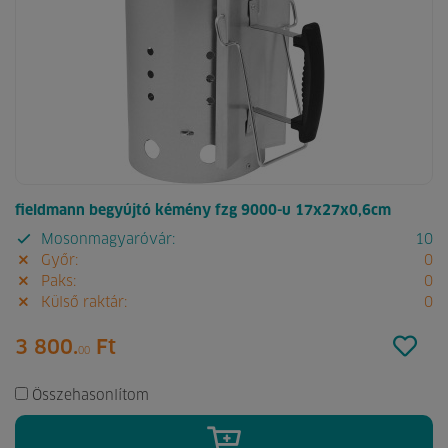
fieldmann begyújtó kémény fzg 9000-u 17x27x0,6cm
Mosonmagyaróvár:
10
Győr:
0
Paks:
0
Külső raktár:
0
3 800.
Ft
00
Összehasonlítom