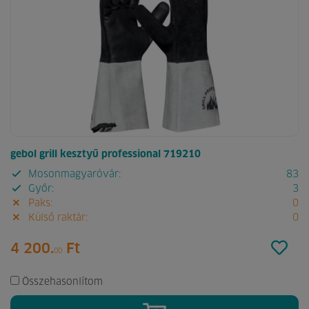
gebol grill kesztyű professional 719210
Mosonmagyaróvár:
83
Győr:
3
Paks:
0
Külső raktár:
0
4 200.
Ft
00
Összehasonlítom