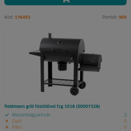
Kód:
176492
Pontok:
969
fieldmann grill füstölővel fzg 1018 (50007328)
Mosonmagyaróvár:
2
Győr:
0
Paks:
0