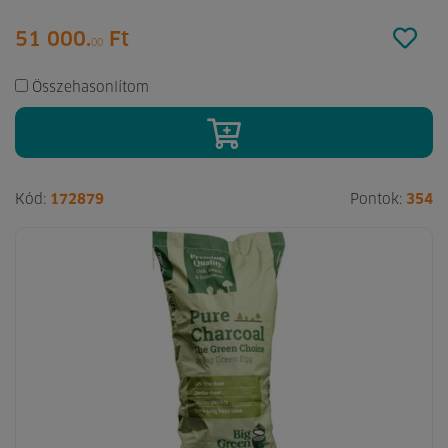
51 000.
Ft
00
Összehasonlítom
Kód:
172879
Pontok:
354