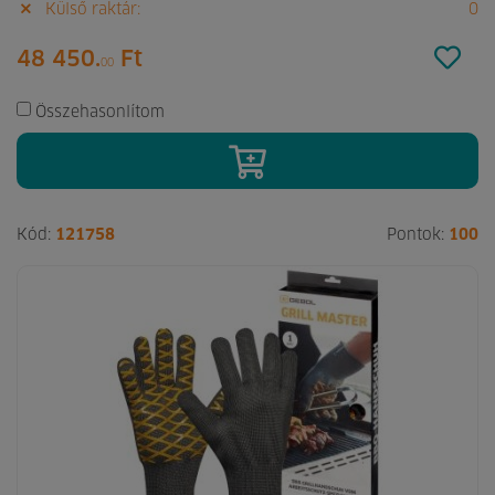
Külső raktár:
0
48 450.
Ft
00
Összehasonlítom
Kód:
121758
Pontok:
100