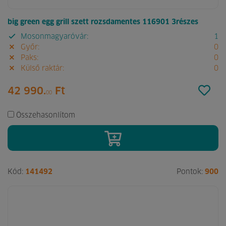
big green egg grill szett rozsdamentes 116901 3részes
Mosonmagyaróvár:
1
Győr:
0
Paks:
0
Külső raktár:
0
42 990.
Ft
00
Összehasonlítom
Kód:
141492
Pontok:
900