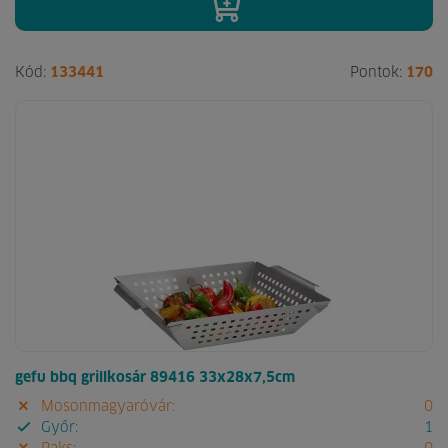
Kód:
133441
Pontok:
170
gefu bbq grillkosár 89416 33x28x7,5cm
Mosonmagyaróvár:
0
Győr:
1