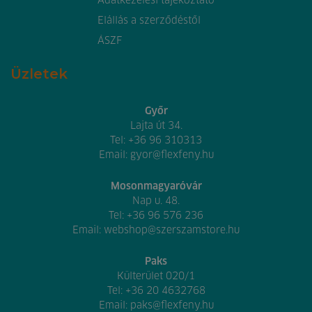
Adatkezelési tájékoztató
Elállás a szerződéstől
ÁSZF
Üzletek
Győr
Lajta út 34.
Tel:
+36 96 310313
Email:
gyor@flexfeny.hu
Mosonmagyaróvár
Nap u. 48.
Tel:
+36 96 576 236
Email:
webshop@szerszamstore.hu
Paks
Külterület 020/1
Tel:
+36 20 4632768
Email:
paks@flexfeny.hu