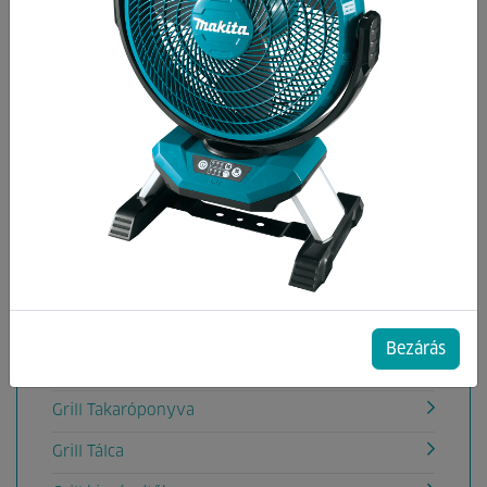
Kategóriák
Elektromos grill
Faszenes grill
Füstölő
Gáz grill
Begyújtó kémény
Faszén
Füstölő facsipsz
Bezárás
Grill kesztyű
Grill Takaróponyva
Grill Tálca