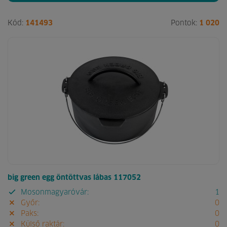
Kód:
141493
Pontok:
1 020
big green egg öntöttvas lábas 117052
Mosonmagyaróvár:
1
Győr:
0
Paks:
0
Külső raktár:
0