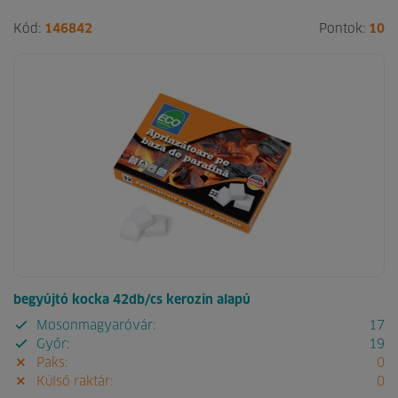
Kód:
146842
Pontok:
10
begyújtó kocka 42db/cs kerozin alapú
Mosonmagyaróvár:
17
Győr:
19
Paks:
0
Külső raktár:
0