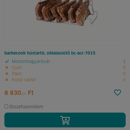
barbecook hústartó, oldalassütő bc-acc-7015
Mosonmagyaróvár:
1
Győr:
0
Paks:
0
Külső raktár:
0
8 830.
Ft
00
Összehasonlítom