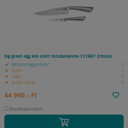
big green egg kés szett rozsdamentes 117687 2részes
Mosonmagyaróvár:
1
Győr:
0
Paks:
0
Külső raktár:
0
44 990.
Ft
00
Összehasonlítom