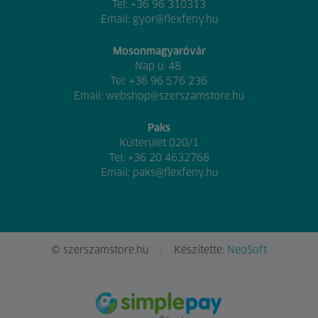
Tel:
+36 96 310313
Email:
gyor@flexfeny.hu
Mosonmagyaróvár
Nap u. 48.
Tel:
+36 96 576 236
Email:
webshop@szerszamstore.hu
Paks
Külterület 020/1
Tel:
+36 20 4632768
Email:
paks@flexfeny.hu
© szerszamstore.hu
Készítette:
NeoSoft