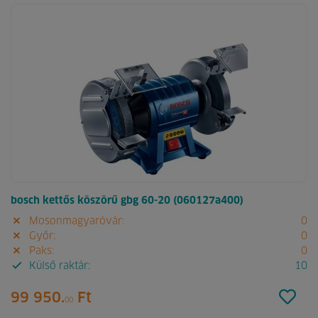
bosch kettős köszörű gbg 60-20 (060127a400)
Mosonmagyaróvár:
0
Győr:
0
Paks:
0
Külső raktár:
10
99 950.
Ft
00