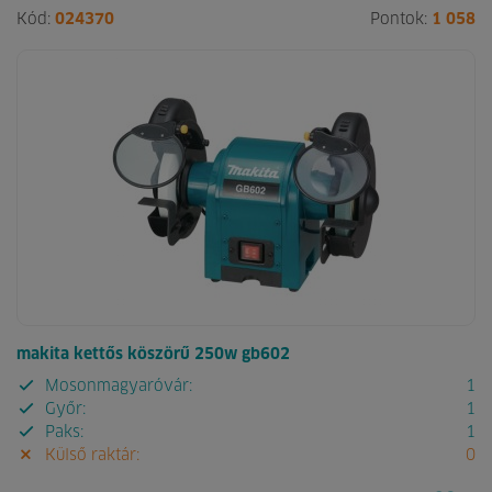
Kód:
024370
Pontok:
1 058
makita kettős köszörű 250w gb602
Mosonmagyaróvár:
1
Győr:
1
Paks:
1
Külső raktár:
0