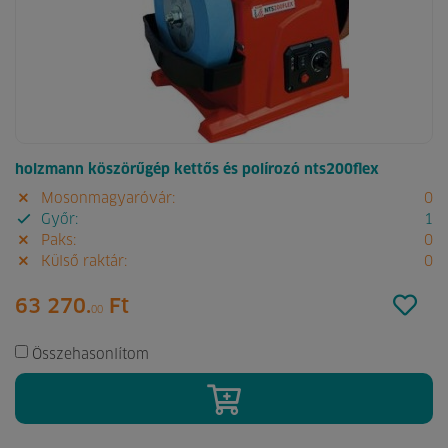
holzmann köszörűgép kettős és polírozó nts200flex
Mosonmagyaróvár:
0
Győr:
1
Paks:
0
Külső raktár:
0
63 270.
Ft
00
Összehasonlítom