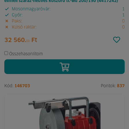
einhell száraz-nedves köszörű tc-wd 200/150 (4417242)
Mosonmagyaróvár:
1
Győr:
1
Paks:
0
Külső raktár:
0
32 560.
Ft
00
Összehasonlítom
Kód:
146703
Pontok:
837