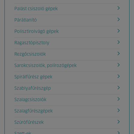
Palást csiszoló gépek
Párátlanító
Polisztirolvágó gépek
Ragasztópisztoly
Rezgőcsiszolók
Sarokcsiszolók, polírozógépek
Spirálfűrész gépek
Szablyafűrészgép
Szalagcsiszolók
Szalagfűrészgépek
Szúrófűrészek
Szett-ek