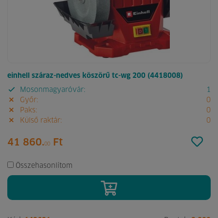
einhell száraz-nedves köszörű tc-wg 200 (4418008)
Mosonmagyaróvár:
1
Győr:
0
Paks:
0
Külső raktár:
0
41 860.
Ft
00
Összehasonlítom