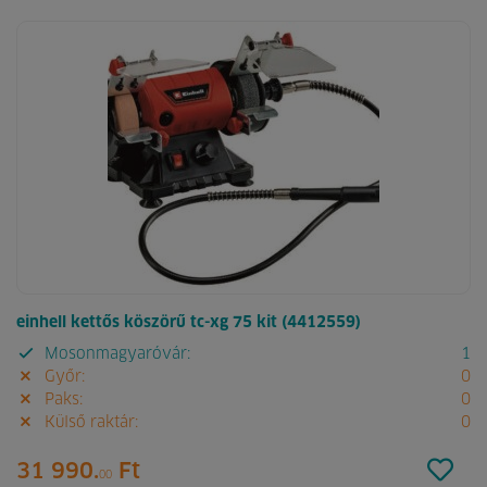
einhell kettős köszörű tc-xg 75 kit (4412559)
Mosonmagyaróvár:
1
Győr:
0
Paks:
0
Külső raktár:
0
31 990.
Ft
00