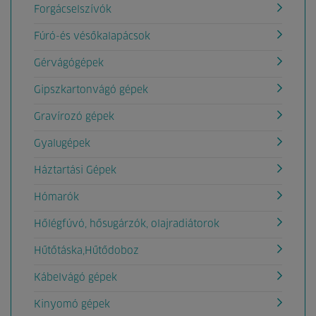
Forgácselszívók
Fúró-és vésőkalapácsok
Gérvágógépek
Gipszkartonvágó gépek
Gravírozó gépek
Gyalugépek
Háztartási Gépek
Hómarók
Hőlégfúvó, hősugárzók, olajradiátorok
Hűtőtáska,Hűtődoboz
Kábelvágó gépek
Kinyomó gépek