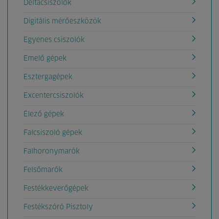
Deltacsiszolók
Digitális mérőeszközök
Egyenes csiszolók
Emelő gépek
Esztergagépek
Excentercsiszolók
Élező gépek
Falcsiszoló gépek
Falhoronymarók
Felsőmarók
Festékkeverőgépek
Festékszóró Pisztoly