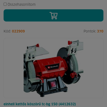
Összehasonlítom
Kód:
022909
Pontok:
370
einhell kettős köszörű tc-bg 150 (4412632)