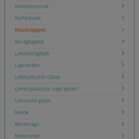
Kompresszorok
Körfűrészek
Köszörűgépek
Kővágógépek
Lamellázógépek
Lapvibrátor
Lefolyótisztító Gépek
Lemezlyukasztó,-vágó gépek
Lemezolló gépek
Marók
Menetvágó
Multimaster