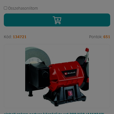
Összehasonlítom
Kód:
134721
Pontok:
651