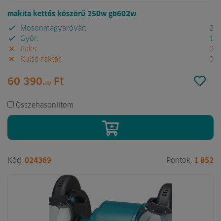
makita kettős köszörű 250w gb602w
Mosonmagyaróvár:
2
Győr:
1
Paks:
0
Külső raktár:
0
60 390.
Ft
00
Összehasonlítom
Kód:
024369
Pontok:
1 852