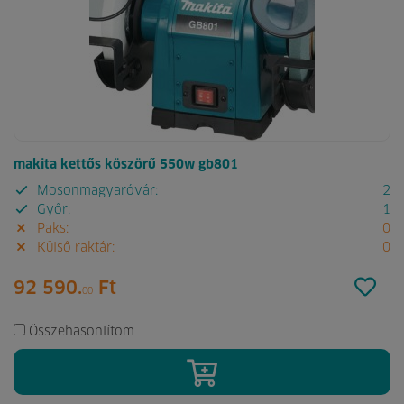
makita kettős köszörű 550w gb801
Mosonmagyaróvár:
2
Győr:
1
Paks:
0
Külső raktár:
0
92 590.
Ft
00
Összehasonlítom