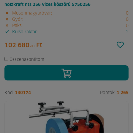
holzkraft nts 256 vizes köszörű 5750256
Mosonmagyaróvár:
0
Győr:
0
Paks:
0
Külső raktár:
2
102 680.
Ft
00
Összehasonlítom
Kód:
130174
Pontok:
1 265