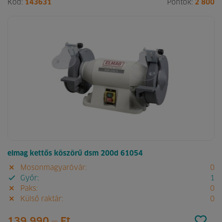
Kód:
143631
Pontok:
2 800
elmag kettős köszörű dsm 200d 61054
Mosonmagyaróvár:
0
Győr:
1
Paks:
0
Külső raktár:
0
139 990.
Ft