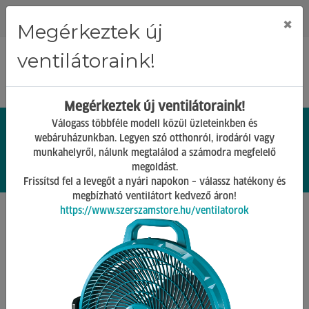
Regisztráció
Bejelentkezés
×
Megérkeztek új
ventilátoraink!
Megérkeztek új ventilátoraink!
Válogass többféle modell közül üzleteinkben és
webáruházunkban. Legyen szó otthonról, irodáról vagy
munkahelyről, nálunk megtalálod a számodra megfelelő
0.
Ft
megoldást.
00
0
0
Frissítsd fel a levegőt a nyári napokon – válassz hatékony és
megbízható ventilátort kedvező áron!
https://www.szerszamstore.hu/ventilatorok
Főoldal
Termékek
Barkács Gépek
Köszörűgépek
Vissza