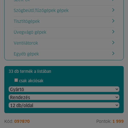
Szögbeütő,Tűzőgépek gépek
Tísztítógépek
Üvegvágó gépek
Ventilátorok
Egyéb gépek
33 db termék a listában
csak akciósak
Kód:
097870
Pontok:
1 999