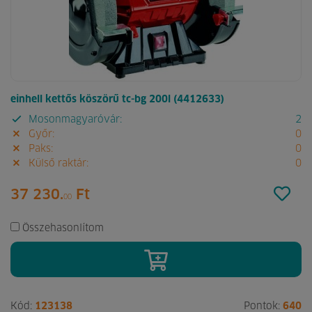
einhell kettős köszörű tc-bg 200l (4412633)
Mosonmagyaróvár:
2
Győr:
0
Paks:
0
Külső raktár:
0
37 230.
Ft
00
Összehasonlítom
Kód:
123138
Pontok:
640