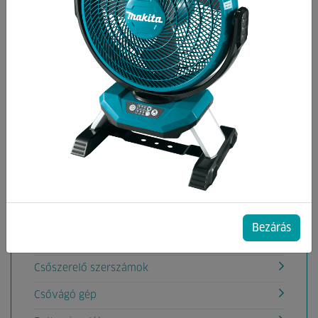
Kategóriák
Akkumulátoros rádiók
Aligátorfűrész gépek
Akkumulátoros Pumpák
Áramfejlesztők
Betoncsiszoló,Betonömörítő gépek
Betonkeverők
Csavarbehajtók, fúrógépek
Bezárás
Csempevágó gépek
Csőszerelő szerszámok
Csővágó gép