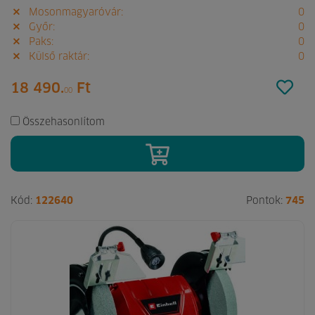
Mosonmagyaróvár:
0
Győr:
0
Paks:
0
Külső raktár:
0
18 490.
Ft
00
Összehasonlítom
Kód:
122640
Pontok:
745