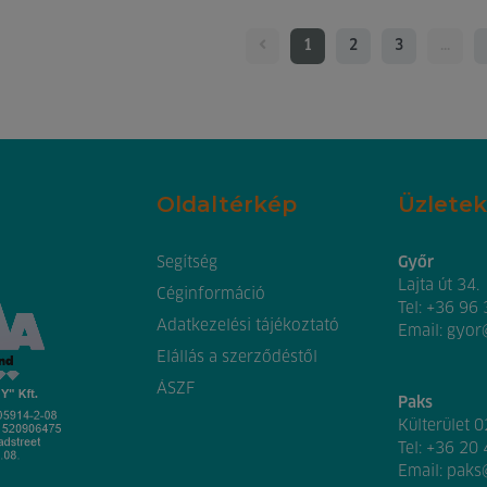
1
2
3
...
Oldaltérkép
Üzletek
Segítség
Győr
Lajta út 34.
Céginformáció
Tel:
+36 96
Adatkezelési tájékoztató
Email:
gyor
Elállás a szerződéstől
ÁSZF
Paks
Külterület 
Tel:
+36 20
Email:
paks