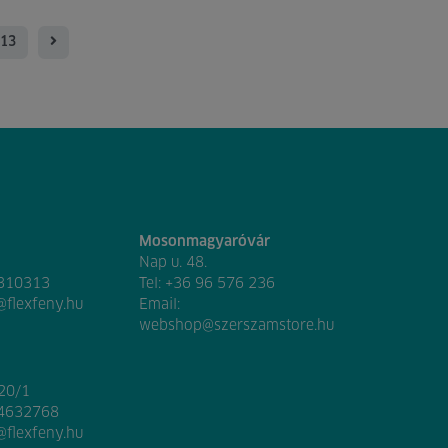
13
Mosonmagyaróvár
Nap u. 48.
 310313
Tel:
+36 96 576 236
@flexfeny.hu
Email:
webshop@szerszamstore.hu
020/1
 4632768
@flexfeny.hu