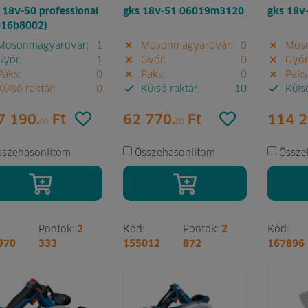
18v-50 professional
gks 18v-51 06019m3120
gks 18v
016b8002)
osonmagyaróvár:
1
Mosonmagyaróvár:
0
Moso
yőr:
1
Győr:
0
Győr
aks:
0
Paks:
0
Paks
ülső raktár:
0
Külső raktár:
10
Külső
7 190.
Ft
62 770.
Ft
114 2
00
00
sszehasonlítom
Összehasonlítom
Össze
Pontok:
2
Kód:
Pontok:
2
Kód:
970
333
155012
872
167896