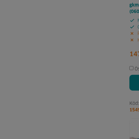
gkm 
(06
M
G
P
K
14
Ö
Kód:
154