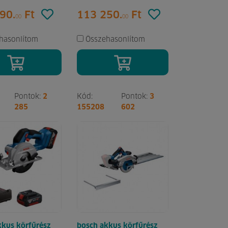
90.
Ft
113 250.
Ft
00
00
hasonlítom
Összehasonlítom
Pontok:
2
Kód:
Pontok:
3
285
155208
602
kkus körfűrész
bosch akkus körfűrész