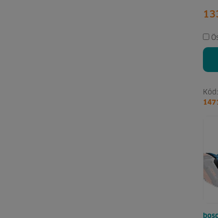
13
Ö
Kód:
147
bosc