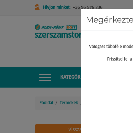
Hívjon minket:
+36 96 576 236
Megérkeztek
STIHL
Válogass többféle mode
Frissítsd fel
KATEGÓRIÁK
Főoldal
Termékek
Barkács Gépek
Körfűré
Vissza
14