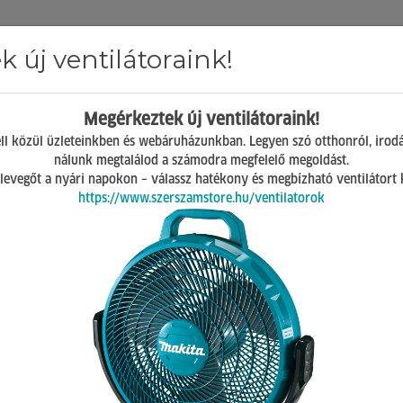
 új ventilátoraink!
Hírek
ÁSZF
GY.I.K.
Kapcsolat
Megérkeztek új ventilátoraink!
Mosonmagyaróvár
ll közül üzleteinkben és webáruházunkban. Legyen szó otthonról, irod
H-P 07:00-17:00
nálunk megtalálod a számodra megfelelő megoldást.
Sz 08:00-12:00
 a levegőt a nyári napokon – válassz hatékony és megbízható ventilátort
https://www.szerszamstore.hu/ventilatorok
szek
5 db termék a listában
csak akciósak