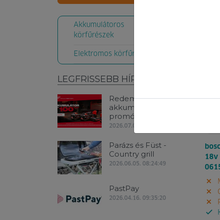
Kód:
Akkumulátoros
174
körfűrészek
Elektromos körfűrészek
LEGFRISSEBB HÍREK
Redemption Classic
akkumulátoros
promóció!
2026.07.06. 09:01:33
Parázs és Füst -
bosc
Country grill
18v 
2026.06.05. 08:24:49
061
M
PastPay
G
2026.04.16. 09:35:20
P
K