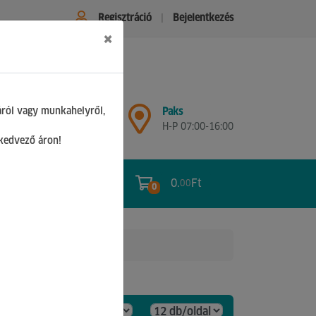
Regisztráció
Bejelentkezés
×
Győr
áról vagy munkahelyről,
Paks
H-P 07:00-17:00
H-P 07:00-16:00
Sz 08:00-12:00
 kedvező áron!
0.
Ft
00
0
0