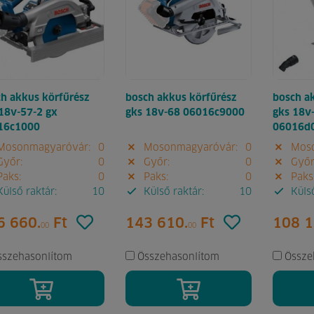
h akkus körfűrész
bosch akkus körfűrész
bosch a
18v-57-2 gx
gks 18v-68 06016c9000
gks 18v
16c1000
06016d
osonmagyaróvár:
0
Mosonmagyaróvár:
0
Moso
yőr:
0
Győr:
0
Győr
aks:
0
Paks:
0
Paks
ülső raktár:
10
Külső raktár:
10
Külső
6 660.
Ft
143 610.
Ft
108 1
00
00
sszehasonlítom
Összehasonlítom
Össze