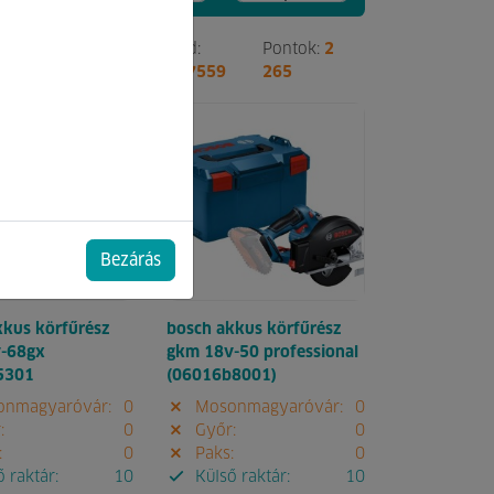
Pontok:
3
Kód:
Pontok:
2
778
147559
265
Bezárás
kkus körfűrész
bosch akkus körfűrész
-68gx
gkm 18v-50 professional
5301
(06016b8001)
nmagyaróvár:
0
Mosonmagyaróvár:
0
:
0
Győr:
0
:
0
Paks:
0
 raktár:
10
Külső raktár:
10