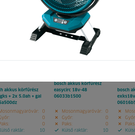
Pontok:
2
Kód:
164372
Pontok:
687
Kód:
451
661
165927
bosch akkus körfűrész
h akkus körfűrész
easycirc 18v-48
bosch a
gks + 2x 5.0ah + gal
06033b1500
exks18v
5a500dz
06016b
osonmagyaróvár:
0
Mosonmagyaróvár:
0
Moso
yőr:
0
Győr:
0
Győr
aks:
0
Paks:
0
Paks
ülső raktár:
10
Külső raktár:
10
Külső