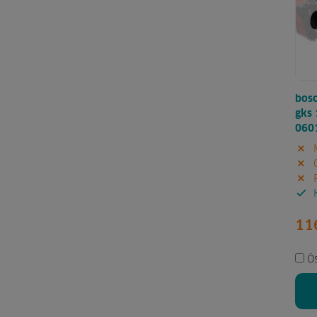
bosc
gks 
060
M
G
P
K
11
Ö