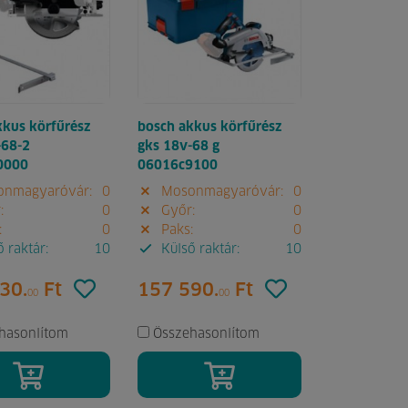
kkus körfűrész
bosch akkus körfűrész
-68-2
gks 18v-68 g
0000
06016c9100
nmagyaróvár:
0
Mosonmagyaróvár:
0
:
0
Győr:
0
:
0
Paks:
0
 raktár:
10
Külső raktár:
10
30.
Ft
157 590.
Ft
00
00
hasonlítom
Összehasonlítom