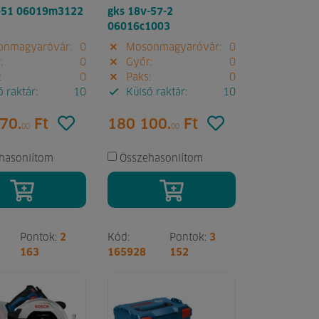
-51 06019m3122
gks 18v-57-2
06016c1003
nmagyaróvár:
0
Mosonmagyaróvár:
0
:
0
Győr:
0
:
0
Paks:
0
 raktár:
10
Külső raktár:
10
70.
Ft
180 100.
Ft
00
00
hasonlítom
Összehasonlítom
Pontok:
2
Kód:
Pontok:
3
163
165928
152