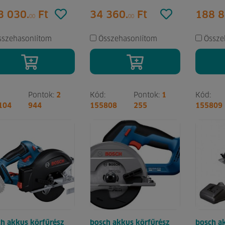
3 030.
Ft
34 360.
Ft
188 8
00
00
sszehasonlítom
Összehasonlítom
Össze
Pontok:
2
Kód:
Pontok:
1
Kód:
104
944
155808
255
155809
h akkus körfűrész
bosch akkus körfűrész
bosch a