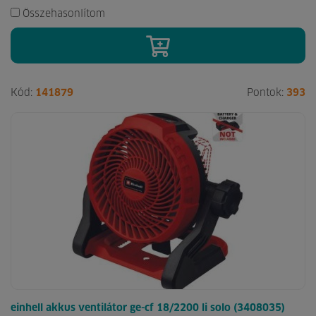
Összehasonlítom
Kód:
141879
Pontok:
393
einhell akkus ventilátor ge-cf 18/2200 li solo (3408035)