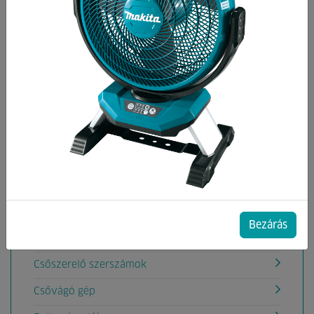
Kategóriák
Akkumulátoros rádiók
Aligátorfűrész gépek
Akkumulátoros Pumpák
Áramfejlesztők
Betoncsiszoló,Betonömörítő gépek
Betonkeverők
Csavarbehajtók, fúrógépek
Bezárás
Csempevágó gépek
Csőszerelő szerszámok
Csővágó gép