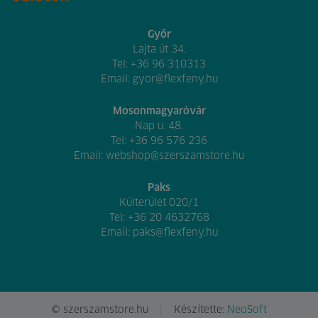
Győr
Lajta út 34.
Tel:
+36 96 310313
Email:
gyor@flexfeny.hu
Mosonmagyaróvár
Nap u. 48.
Tel:
+36 96 576 236
Email:
webshop@szerszamstore.hu
Paks
Külterület 020/1
Tel:
+36 20 4632768
Email:
paks@flexfeny.hu
© szerszamstore.hu
Készítette:
NeoSoft