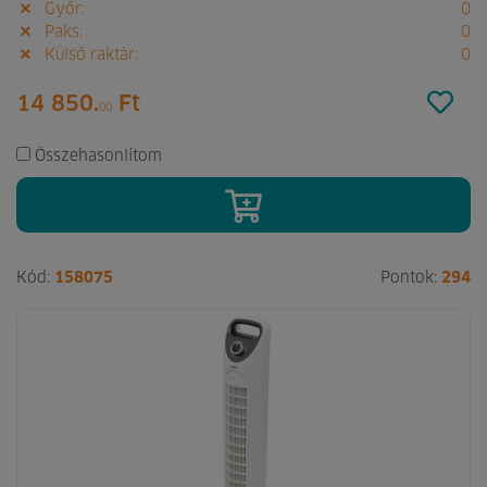
Győr:
0
Paks:
0
Külső raktár:
0
14 850.
Ft
00
Összehasonlítom
Kód:
158075
Pontok:
294