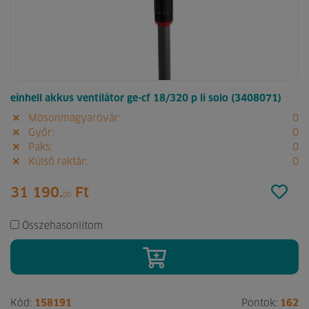
einhell akkus ventilátor ge-cf 18/320 p li solo (3408071)
Mosonmagyaróvár:
0
Győr:
0
Paks:
0
Külső raktár:
0
31 190.
Ft
00
Összehasonlítom
Kód:
158191
Pontok:
162