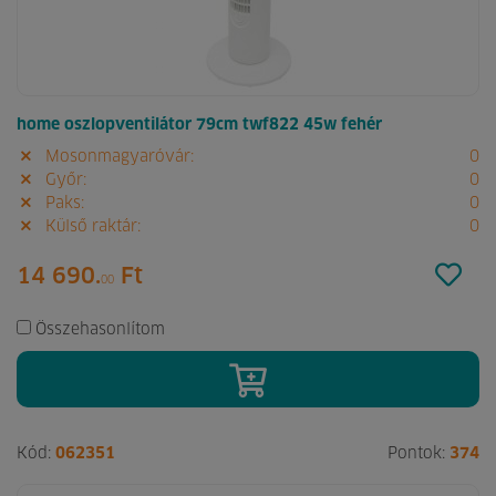
home oszlopventilátor 79cm twf822 45w fehér
Mosonmagyaróvár:
0
Győr:
0
Paks:
0
Külső raktár:
0
14 690.
Ft
00
Összehasonlítom
Kód:
062351
Pontok:
374