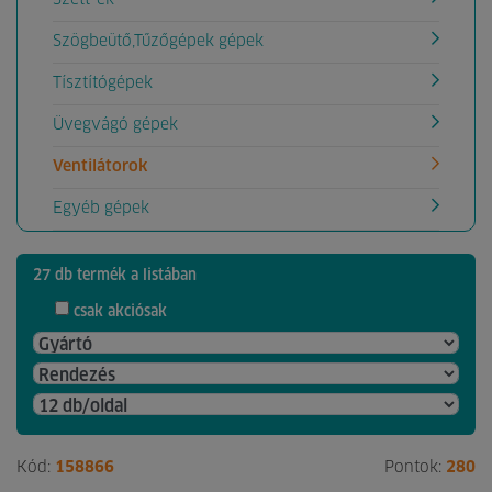
Szögbeütő,Tűzőgépek gépek
Tísztítógépek
Üvegvágó gépek
Ventilátorok
Egyéb gépek
27 db termék a listában
csak akciósak
Kód:
158866
Pontok:
280