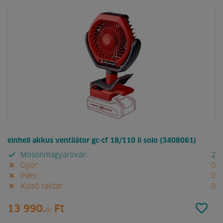
einhell akkus ventilátor gc-cf 18/110 li solo (3408061)
Mosonmagyaróvár:
2
Győr:
0
Paks:
0
Külső raktár:
0
13 990.
Ft
00