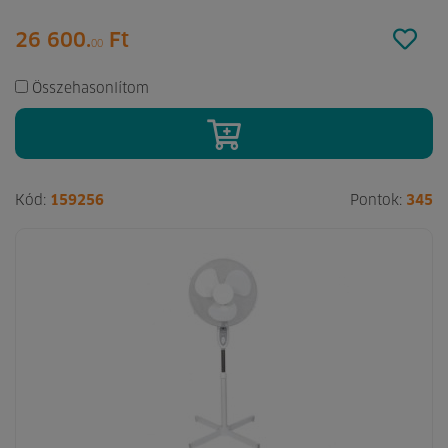
26 600.
Ft
00
Összehasonlítom
Kód:
159256
Pontok:
345