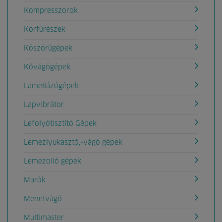
Kompresszorok
Körfűrészek
Köszörűgépek
Kővágógépek
Lamellázógépek
Lapvibrátor
Lefolyótisztító Gépek
Lemezlyukasztó,-vágó gépek
Lemezolló gépek
Marók
Menetvágó
Multimaster