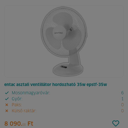
entac asztali ventillátor hordozható 35w epstf-35w
Mosonmagyaróvár:
6
Győr:
1
Paks:
0
Külső raktár:
0
8 090.
Ft
00