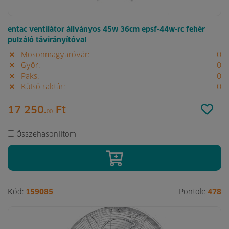
entac ventilátor állványos 45w 36cm epsf-44w-rc fehér
pulzáló távirányítóval
Mosonmagyaróvár:
0
Győr:
0
Paks:
0
Külső raktár:
0
17 250.
Ft
00
Összehasonlítom
Kód:
159085
Pontok:
478