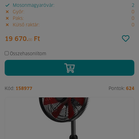
Mosonmagyaróvár:
2
Győr:
0
Paks:
0
Külső raktár:
0
19 670.
Ft
00
Összehasonlítom
Kód:
158977
Pontok:
624