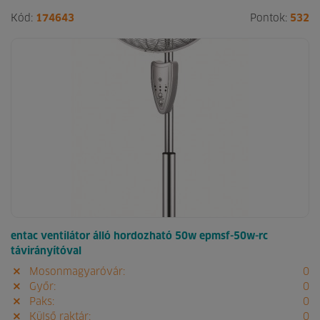
Kód:
174643
Pontok:
532
entac ventilátor álló hordozható 50w epmsf-50w-rc
távirányítóval
Mosonmagyaróvár:
0
Győr:
0
Paks:
0
Külső raktár:
0