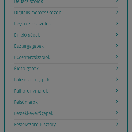
Deltacsiszolók
Digitális mérőeszközök
Egyenes csiszolók
Emelő gépek
Esztergagépek
Excentercsiszolók
Élező gépek
Falcsiszoló gépek
Falhoronymarók
Felsőmarók
Festékkeverőgépek
Festékszóró Pisztoly