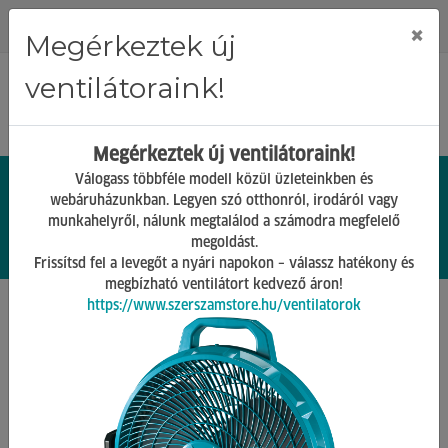
Regisztráció
Bejelentkezés
×
Megérkeztek új
ventilátoraink!
Megérkeztek új ventilátoraink!
Válogass többféle modell közül üzleteinkben és
webáruházunkban. Legyen szó otthonról, irodáról vagy
munkahelyről, nálunk megtalálod a számodra megfelelő
0.
Ft
megoldást.
00
0
0
Frissítsd fel a levegőt a nyári napokon – válassz hatékony és
megbízható ventilátort kedvező áron!
https://www.szerszamstore.hu/ventilatorok
Főoldal
Termékek
Barkács Gépek
Ventilátorok
Vissza