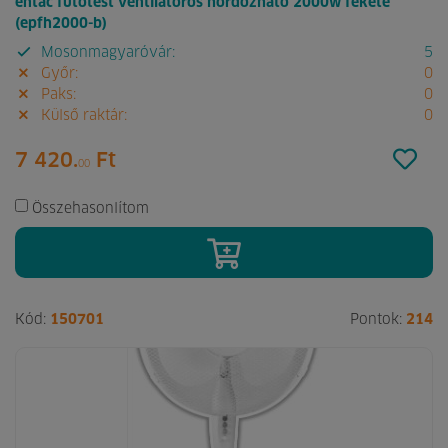
entac fűtőtest ventilátoros hordozható 2000w fekete
(epfh2000-b)
Mosonmagyaróvár:
5
Győr:
0
Paks:
0
Külső raktár:
0
7 420.
Ft
00
Összehasonlítom
Kód:
150701
Pontok:
214