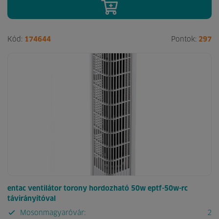
Kód:
174644
Pontok:
297
entac ventilátor torony hordozható 50w eptf-50w-rc
távirányítóval
Mosonmagyaróvár:
2