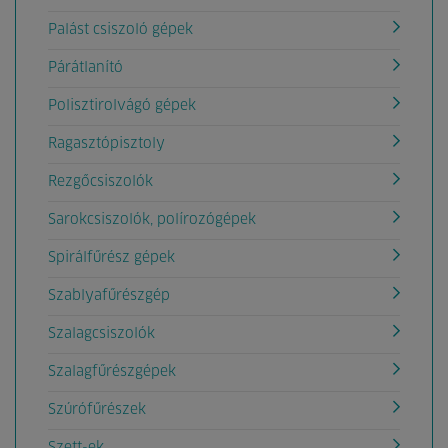
Palást csiszoló gépek
Párátlanító
Polisztirolvágó gépek
Ragasztópisztoly
Rezgőcsiszolók
Sarokcsiszolók, polírozógépek
Spirálfűrész gépek
Szablyafűrészgép
Szalagcsiszolók
Szalagfűrészgépek
Szúrófűrészek
Szett-ek