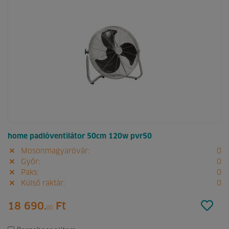
home padlóventilátor 50cm 120w pvr50
Mosonmagyaróvár:
0
Győr:
0
Paks:
0
Külső raktár:
0
18 690.
Ft
00