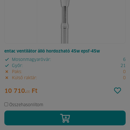
entac ventilátor álló hordozható 45w epsf-45w
Mosonmagyaróvár:
6
Győr:
21
Paks:
0
Külső raktár:
0
10 710.
Ft
00
Összehasonlítom