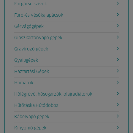
Forgácselszívók
Fúró-és vésőkalapácsok
Gérvágógépek
Gipszkartonvágó gépek
Gravírozó gépek
Gyalugépek
Háztartási Gépek
Hómarók
Hőlégfúvó, hősugárzók, olajradiátorok
Hűtőtáska,Hűtődoboz
Kábelvágó gépek
Kinyomó gépek