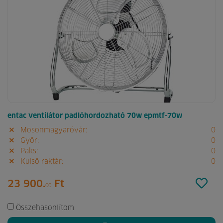
entac ventilátor padlóhordozható 70w epmtf-70w
Mosonmagyaróvár:
0
Győr:
0
Paks:
0
Külső raktár:
0
23 900.
Ft
00
Összehasonlítom