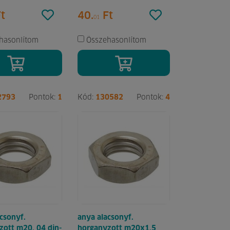
t
40.
Ft
01
hasonlítom
Összehasonlítom
2793
Pontok:
1
Kód:
130582
Pontok:
4
csonyf.
anya alacsonyf.
zott m20, 04 din-
horganyzott m20x1,5