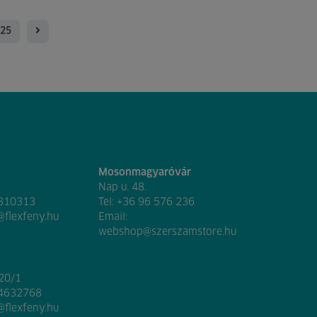
25
Mosonmagyaróvár
Nap u. 48.
 310313
Tel:
+36 96 576 236
@flexfeny.hu
Email:
webshop@szerszamstore.hu
020/1
 4632768
@flexfeny.hu