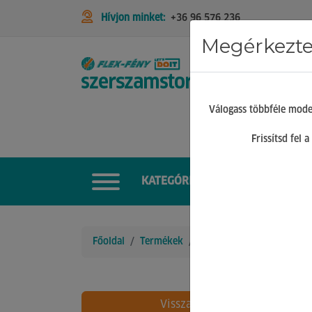
Hívjon minket:
+36 96 576 236
Megérkeztek
STIHL
Válogass többféle mode
Frissítsd fel
KATEGÓRIÁK
Főoldal
Termékek
Rögzítéstechnika
Anyá
Vissza
30