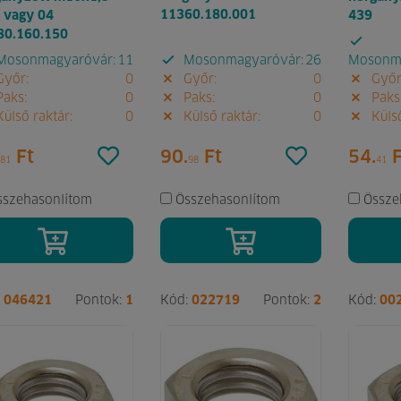
11360.180.001
 vagy 04
439
80.160.150
osonmagyaróvár:
11
Mosonmagyaróvár:
26
Mosonma
yőr:
0
Győr:
0
Győr
aks:
0
Paks:
0
Paks
ülső raktár:
0
Külső raktár:
0
Külső
Ft
90.
Ft
54.
F
81
98
41
sszehasonlítom
Összehasonlítom
Össze
:
046421
Pontok:
1
Kód:
022719
Pontok:
2
Kód:
00