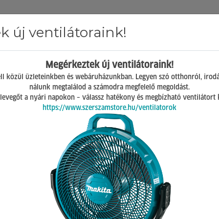
 új ventilátoraink!
Hírek
ÁSZF
GY.I.K.
Kapcsolat
Megérkeztek új ventilátoraink!
Mosonmagyaróvár
ll közül üzleteinkben és webáruházunkban. Legyen szó otthonról, irod
H-P 07:00-17:00
nálunk megtalálod a számodra megfelelő megoldást.
Sz 08:00-12:00
 a levegőt a nyári napokon – válassz hatékony és megbízható ventilátort
https://www.szerszamstore.hu/ventilatorok
k
0 db termék a listában
csak akciósak