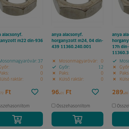
 alacsonyf.
anya alacsonyf.
anya ala
ganyzott m22 din-936
horganyzott m24, 04 din-
horgany
439 11360.240.001
17h din
11360.3
osonmagyaróvár:
37
Mosonmagyaróvár:
0
Moso
yőr:
0
Győr:
12
Győr
aks:
0
Paks:
0
Paks
ülső raktár:
0
Külső raktár:
0
Külső
Ft
96.
Ft
289.
72
01
86
sszehasonlítom
Összehasonlítom
Össze