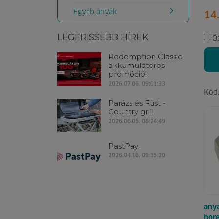
Egyéb anyák
14.
LEGFRISSEBB HÍREK
Ö
Redemption Classic
akkumulátoros
promóció!
2026.07.06. 09:01:33
Kód
Parázs és Füst -
Country grill
2026.06.05. 08:24:49
PastPay
2026.04.16. 09:35:20
anya
hor