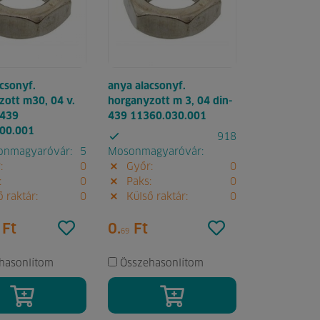
csonyf.
anya alacsonyf.
zott m30, 04 v.
horganyzott m 3, 04 din-
-439
439 11360.030.001
00.001
918
nmagyaróvár:
5
Mosonmagyaróvár:
:
0
Győr:
0
:
0
Paks:
0
 raktár:
0
Külső raktár:
0
Ft
0.
Ft
69
hasonlítom
Összehasonlítom