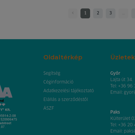
1
2
3
...
Oldaltérkép
Üzletek
Segítség
Győr
Lajta út 34.
Céginformáció
Tel:
+36 96
Adatkezelési tájékoztató
Email:
gyor
Elállás a szerződéstől
ÁSZF
Paks
Külterület 
Tel:
+36 20
Email:
paks