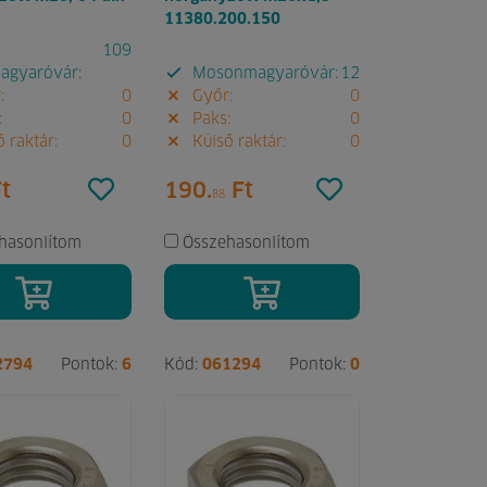
11380.200.150
109
gyaróvár:
Mosonmagyaróvár:
12
:
0
Győr:
0
:
0
Paks:
0
 raktár:
0
Külső raktár:
0
t
190.
Ft
88
hasonlítom
Összehasonlítom
2794
Pontok:
6
Kód:
061294
Pontok:
0