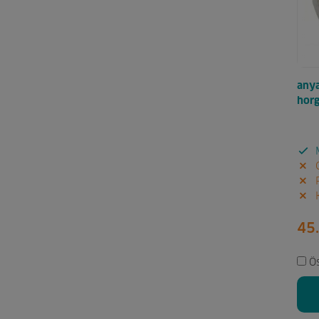
anya
hor
M
G
P
K
45.
Ö