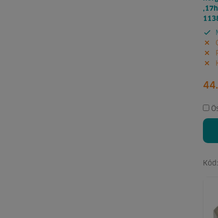
,17h
113
M
G
P
K
44.
Ö
Kód