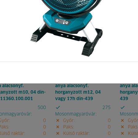
:
002789
Pontok:
0
Kód:
002790
Pontok:
0
Kód:
00
 alacsonyf.
anya alacsonyf.
anya ala
anyzott m10, 04 din-
horganyzott m12, 04
horgany
 11360.100.001
vagy 17h din-439
439
500
275
onmagyaróvár:
Mosonmagyaróvár:
Mosonma
yőr:
0
Győr:
0
Győr
aks:
0
Paks:
0
Paks
ülső raktár:
0
Külső raktár:
0
Külső