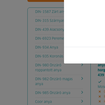
Kód
DIN-1587 Zárt anya
DIN-315 Szárnyas anya
DIN-439 Alacsony anya
DIN-6923 Peremes anya
DIN-934 Anya
DIN-935 Koronás anya
anya
DIN-980 Önzáró
horg
roppantott anya
439
DIN-982 Önzáró magas
anya
Mos
G
DIN-985 Önzáró anya
P
K
Coor anya