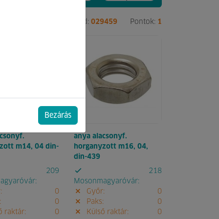
2791
Pontok:
1
Kód:
029459
Pontok:
1
Bezárás
csonyf.
anya alacsonyf.
zott m14, 04 din-
horganyzott m16, 04,
din-439
209
218
gyaróvár:
Mosonmagyaróvár:
:
0
Győr:
0
:
0
Paks:
0
 raktár:
0
Külső raktár:
0