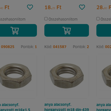
Ft
18.
Ft
28.
F
40
29
80
sszehasonlítom
Összehasonlítom
Össze
:
090825
Pontok:
1
Kód:
041587
Pontok:
2
Kód:
00
anya alacsonyf.
 alacsonyf.
anya ala
horganyzott m18 din-439
ganyzott m16x1,5
horgany