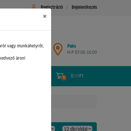
Regisztráció
Bejelentkezés
×
Győr
áról vagy munkahelyről,
Paks
H-P 07:00-17:00
H-P 07:00-16:00
Sz 08:00-12:00
 kedvező áron!
0.
Ft
00
0
0