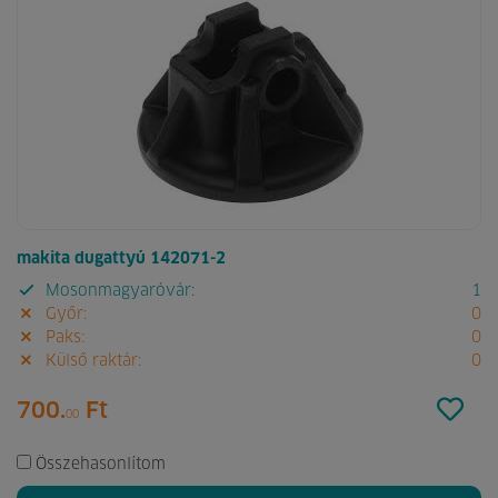
makita dugattyú 142071-2
Mosonmagyaróvár:
1
Győr:
0
Paks:
0
Külső raktár:
0
700.
Ft
00
Összehasonlítom