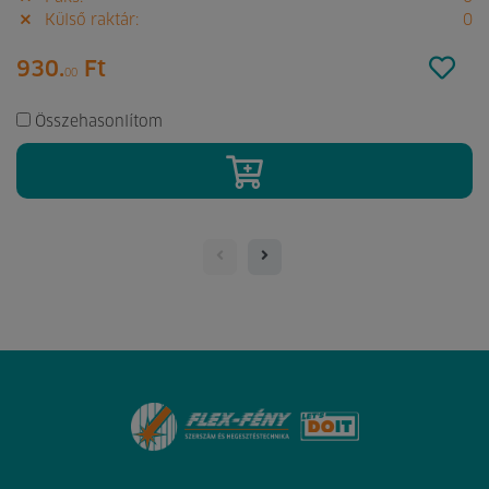
Külső raktár:
0
930.
Ft
00
Összehasonlítom