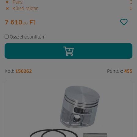
Paks:
0
Külső raktár:
0
7 610.
Ft
00
Összehasonlítom
Kód:
156262
Pontok:
455