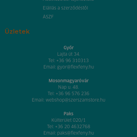
Elállás a szerződéstől
ÁSZF
Üzletek
Győr
Lajta út 34.
Tel:
+36 96 310313
Email:
gyor@flexfeny.hu
Mosonmagyaróvár
Nap u. 48.
Tel:
+36 96 576 236
Email:
webshop@szerszamstore.hu
Paks
Külterület 020/1
Tel:
+36 20 4632768
Email:
paks@flexfeny.hu