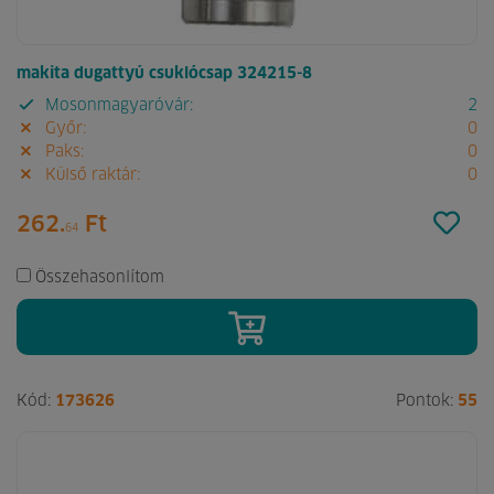
makita dugattyú csuklócsap 324215-8
Mosonmagyaróvár:
2
Győr:
0
Paks:
0
Külső raktár:
0
262.
Ft
64
Összehasonlítom
Kód:
173626
Pontok:
55