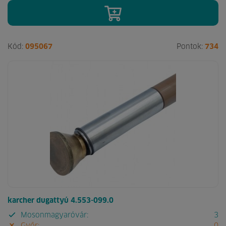
Kód:
095067
Pontok:
734
karcher dugattyú 4.553-099.0
Mosonmagyaróvár:
3