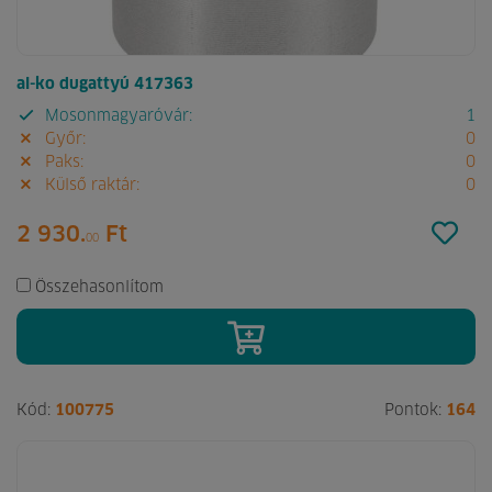
al-ko dugattyú 417363
Mosonmagyaróvár:
1
Győr:
0
Paks:
0
Külső raktár:
0
2 930.
Ft
00
Összehasonlítom
Kód:
100775
Pontok:
164