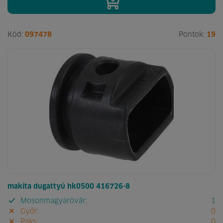
Kód:
097478
Pontok:
19
makita dugattyú hk0500 416726-8
Mosonmagyaróvár:
1
Győr:
0
Paks:
0