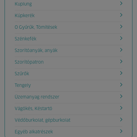
Kuplung
Kúpkerék
O Gyűrűk, Tömítések
Szénkefék
Szorítóanyák, anyák
Szorítópatron
Szűrők
Tengely
Üzemanyag rendszer
Vágókés, Késtartó
Védőburkolat, gépburkolat
Egyéb alkatrészek