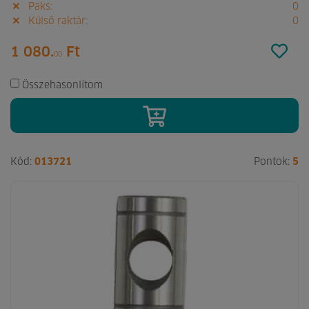
Paks:
0
Külső raktár:
0
1 080.
Ft
00
Összehasonlítom
Kód:
013721
Pontok:
5