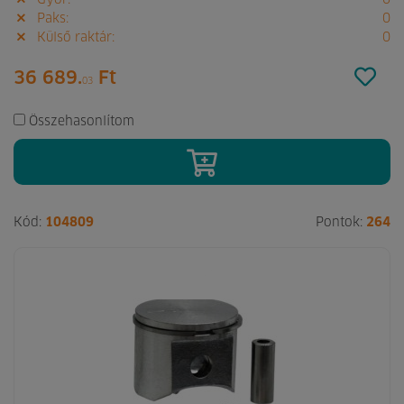
Győr:
0
Paks:
0
Külső raktár:
0
36 689.
Ft
03
Összehasonlítom
Kód:
104809
Pontok:
264