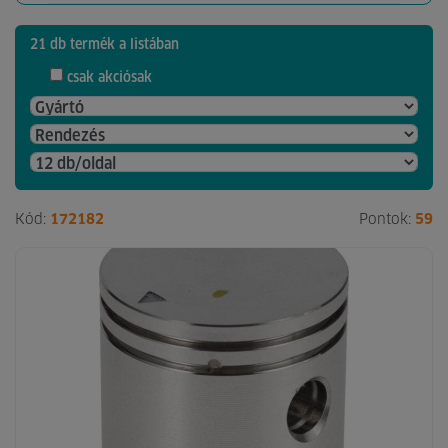
21 db termék a listában
csak akciósak
Kód:
172182
Pontok:
59