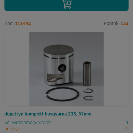
Kód:
111442
Pontok:
152
dugattyú komplett husqvarna 235, 37mm
Mosonmagyaróvár:
1
Győr:
0