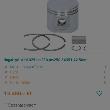
dugattyú stihl 025,ms230,ms250 84351 42,5mm
Mosonmagyaróvár:
1
Győr:
0
Paks:
0
Külső raktár:
0
13 480.
Ft
00
Összehasonlítom