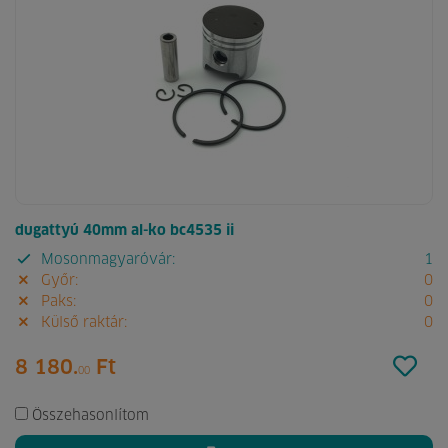
dugattyú 40mm al-ko bc4535 ii
Mosonmagyaróvár:
1
Győr:
0
Paks:
0
Külső raktár:
0
8 180.
Ft
00
Összehasonlítom