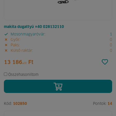
makita dugattyú ¤40 028132110
Mosonmagyaróvár:
1
Győr:
0
Paks:
0
Külső raktár:
0
13 186.
Ft
00
Összehasonlítom
Kód:
102850
Pontok:
14