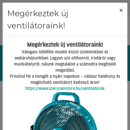
Regisztráció
Bejelentkezés
×
Megérkeztek új
ventilátoraink!
Megérkeztek új ventilátoraink!
Válogass többféle modell közül üzleteinkben és
webáruházunkban. Legyen szó otthonról, irodáról vagy
munkahelyről, nálunk megtalálod a számodra megfelelő
0.
Ft
megoldást.
00
0
0
Frissítsd fel a levegőt a nyári napokon – válassz hatékony és
megbízható ventilátort kedvező áron!
https://www.szerszamstore.hu/ventilatorok
Főoldal
Termékek
Alkatrészek
Dugattyú, Henger
Vissza