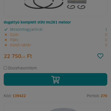
dugattyú komplett stihl ms261 meteor
Mosonmagyaróvár:
1
Győr:
0
Paks:
0
Külső raktár:
0
22 750.
Ft
00
Összehasonlítom
Kód:
139422
Pontok:
270