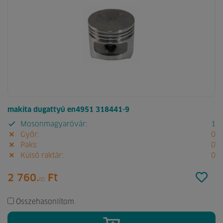
makita dugattyú en4951 318441-9
Mosonmagyaróvár:
1
Győr:
0
Paks:
0
Külső raktár:
0
2 760.
Ft
00
Összehasonlítom