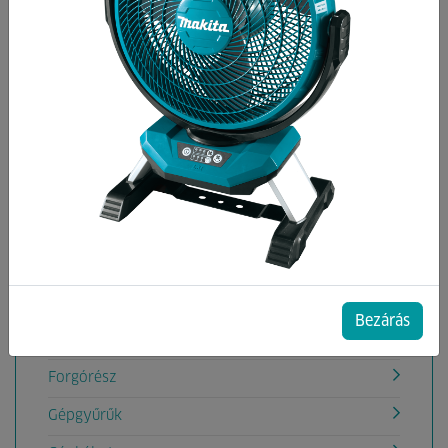
Kategóriák
Állórész
Bowden
Csapágyak
Csapszeg
Dugattyú, Henger
Ékszíjak
Fogaskerekek
Bezárás
Fogantyú, markolat
Forgórész
Gépgyűrűk