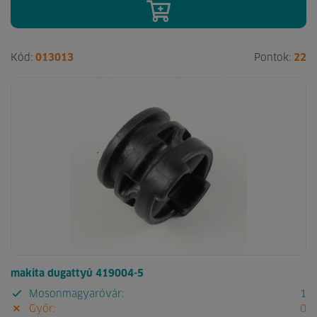
Kód:
013013
Pontok:
22
makita dugattyú 419004-5
Mosonmagyaróvár:
1
Győr:
0