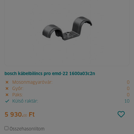
bosch kábelbilincs pro emd-22 1600a03c2n
Mosonmagyaróvár:
0
Győr:
0
Paks:
0
Külső raktár:
10
5 930.
Ft
00
Összehasonlítom