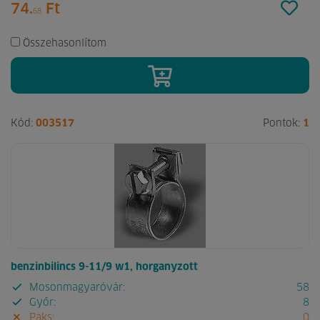
74.
Ft
68
Összehasonlítom
Kód:
003517
Pontok:
1
benzinbilincs 9-11/9 w1, horganyzott
Mosonmagyaróvár:
58
Győr:
8
Paks:
0