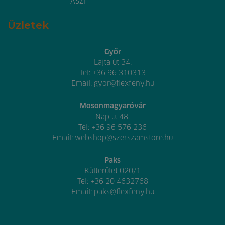
ÁSZF
Üzletek
Győr
Lajta út 34.
Tel:
+36 96 310313
Email:
gyor@flexfeny.hu
Mosonmagyaróvár
Nap u. 48.
Tel:
+36 96 576 236
Email:
webshop@szerszamstore.hu
Paks
Külterület 020/1
Tel:
+36 20 4632768
Email:
paks@flexfeny.hu