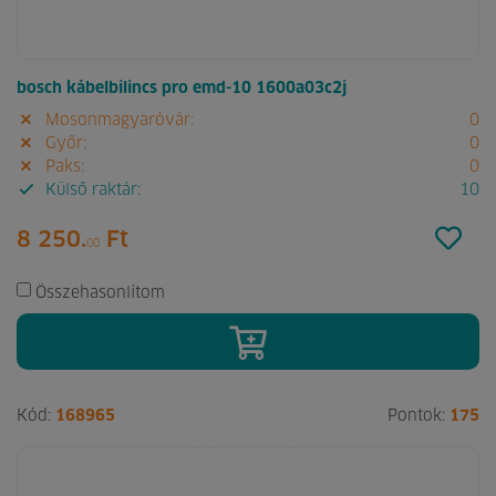
bosch kábelbilincs pro emd-10 1600a03c2j
Mosonmagyaróvár:
0
Győr:
0
Paks:
0
Külső raktár:
10
8 250.
Ft
00
Összehasonlítom
Kód:
168965
Pontok:
175