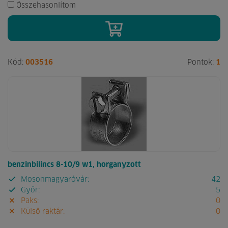
Összehasonlítom
Kód:
003516
Pontok:
1
benzinbilincs 8-10/9 w1, horganyzott
Mosonmagyaróvár:
42
Győr:
5
Paks:
0
Külső raktár:
0