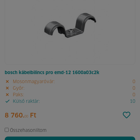
bosch kábelbilincs pro emd-12 1600a03c2k
Mosonmagyaróvár:
0
Győr:
0
Paks:
0
Külső raktár:
10
8 760.
Ft
00
Összehasonlítom