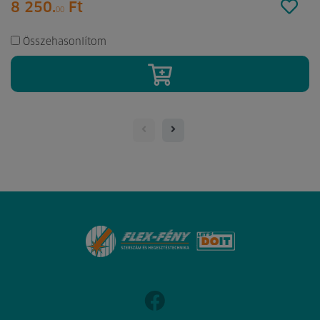
8 250.
Ft
00
Összehasonlítom