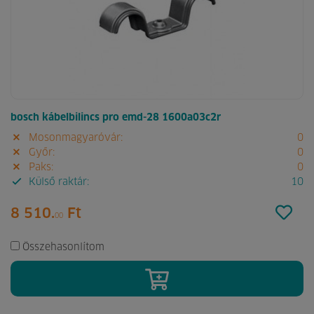
bosch kábelbilincs pro emd-28 1600a03c2r
Mosonmagyaróvár:
0
Győr:
0
Paks:
0
Külső raktár:
10
8 510.
Ft
00
Összehasonlítom