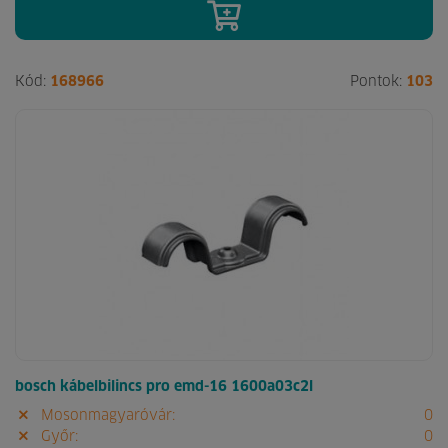
Kód:
168966
Pontok:
103
bosch kábelbilincs pro emd-16 1600a03c2l
Mosonmagyaróvár:
0
Győr:
0