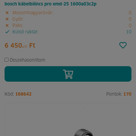
bosch kábelbilincs pro emd-25 1600a03c2p
Mosonmagyaróvár:
0
Győr:
0
Paks:
0
Külső raktár:
10
6 450.
Ft
00
Összehasonlítom
Kód:
168642
Pontok:
170