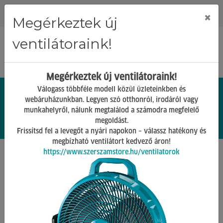
Regisztráció
Bejelentkezés
×
Megérkeztek új
ventilátoraink!
Megérkeztek új ventilátoraink!
Válogass többféle modell közül üzleteinkben és
webáruházunkban. Legyen szó otthonról, irodáról vagy
munkahelyről, nálunk megtalálod a számodra megfelelő
0.
Ft
megoldást.
00
0
0
Frissítsd fel a levegőt a nyári napokon – válassz hatékony és
megbízható ventilátort kedvező áron!
https://www.szerszamstore.hu/ventilatorok
Főoldal
Termékek
Rögzítéstechnika
Tömlőszorító bilincs
Vissza