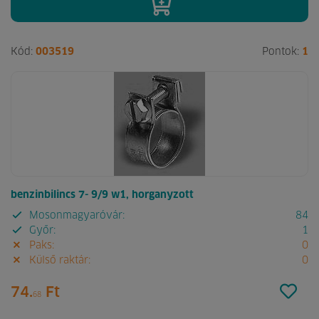
Kód:
003519
Pontok:
1
benzinbilincs 7- 9/9 w1, horganyzott
Mosonmagyaróvár:
84
Győr:
1
Paks:
0
Külső raktár:
0
74.
Ft
68