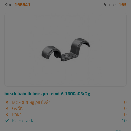
Kód:
168641
Pontok:
165
bosch kábelbilincs pro emd-6 1600a03c2g
Mosonmagyaróvár:
0
Győr:
0
Paks:
0
Külső raktár:
10