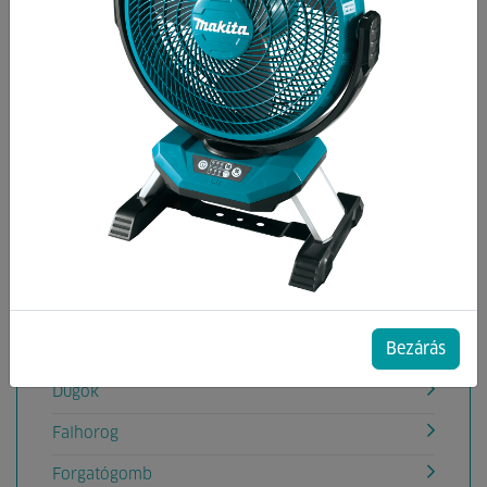
Kategóriák
Anyák
Alátétek
Tömlőszorító bilincs
Billenőhorog
Csavarok
DIN-1481 Hasított hüvely
Bezárás
DIN-94 Sasszeg
Dugók
Falhorog
Forgatógomb