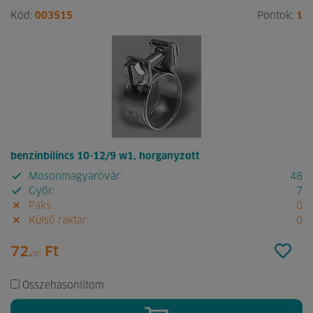
Kód:
003515
Pontok:
1
benzinbilincs 10-12/9 w1, horganyzott
Mosonmagyaróvár:
48
Győr:
7
Paks:
0
Külső raktár:
0
72.
Ft
90
Összehasonlítom