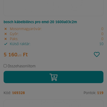
bosch kábelbilincs pro emd-20 1600a03c2m
Mosonmagyaróvár:
0
Győr:
0
Paks:
0
Külső raktár:
10
5 160.
Ft
00
Összehasonlítom
Kód:
169328
Pontok:
119