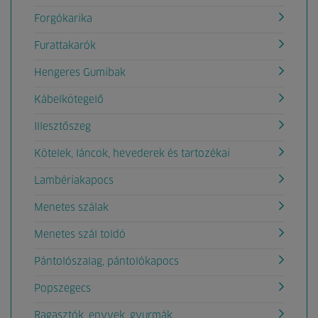
Forgókarika
Furattakarók
Hengeres Gumibak
Kábelkötegelő
Illesztőszeg
Kötelek, láncok, hevederek és tartozékai
Lambériakapocs
Menetes szálak
Menetes szál toldó
Pántolószalag, pántolókapocs
Popszegecs
Ragasztók, enyvek, gyurmák