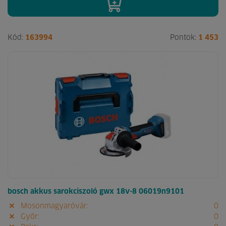
Kód:
163994
Pontok:
1 453
bosch akkus sarokciszoló gwx 18v-8 06019n9101
Mosonmagyaróvár:
0
Győr:
0