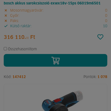
bosch akkus sarokcsiszoló exwx18v-15ps 06019m6501
Mosonmagyaróvár:
0
Győr:
0
Paks:
0
Külső raktár:
10
316 110.
Ft
00
Összehasonlítom
Kód:
147412
Pontok:
1 078