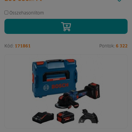
00
Összehasonlítom
Kód:
171861
Pontok:
6 322