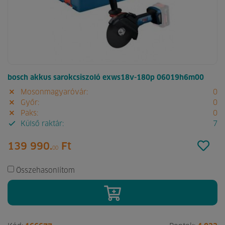
bosch akkus sarokcsiszoló exws18v-180p 06019h6m00
Mosonmagyaróvár:
0
Győr:
0
Paks:
0
Külső raktár:
7
139 990.
Ft
00
Összehasonlítom