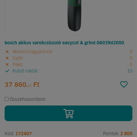
bosch akkus sarokcsiszoló easycut & grind 06039d2000
Mosonmagyaróvár:
0
Győr:
0
Paks:
0
Külső raktár:
10
37 860.
Ft
00
Összehasonlítom
Kód:
172407
Pontok:
2 800