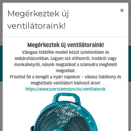
Regisztráció
Bejelentkezés
×
Megérkeztek új
ventilátoraink!
Megérkeztek új ventilátoraink!
Válogass többféle modell közül üzleteinkben és
webáruházunkban. Legyen szó otthonról, irodáról vagy
munkahelyről, nálunk megtalálod a számodra megfelelő
0.
Ft
megoldást.
00
0
0
Frissítsd fel a levegőt a nyári napokon – válassz hatékony és
megbízható ventilátort kedvező áron!
https://www.szerszamstore.hu/ventilatorok
Főoldal
Termékek
Barkács Gépek
Sarokcsiszolók, polírozógépek
Vissza