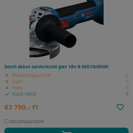
bosch akkus sarokciszoló gwx 18v-8 06019n8500
Mosonmagyaróvár:
0
Győr:
0
Paks:
0
Külső raktár:
9
63 790.
Ft
00
Összehasonlítom