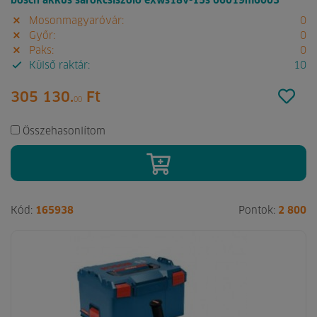
bosch akkus sarokcsiszoló exws18v-15s 06019m6003
Mosonmagyaróvár:
0
Győr:
0
Paks:
0
Külső raktár:
10
305 130.
Ft
00
Összehasonlítom
Kód:
165938
Pontok:
2 800