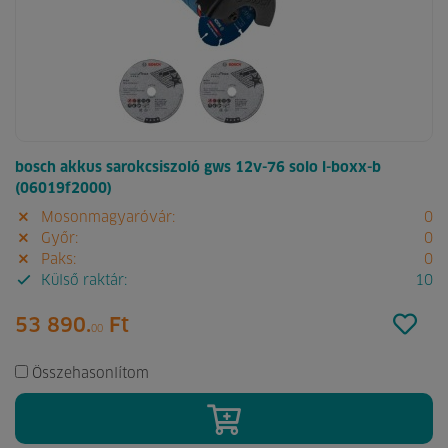
bosch akkus sarokcsiszoló gws 12v-76 solo l-boxx-b
(06019f2000)
Mosonmagyaróvár:
0
Győr:
0
Paks:
0
Külső raktár:
10
53 890.
Ft
00
Összehasonlítom