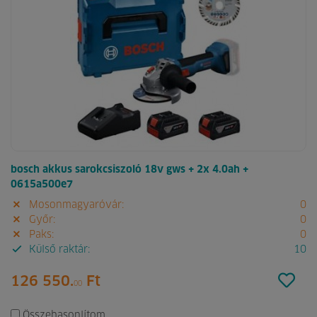
bosch akkus sarokcsiszoló 18v gws + 2x 4.0ah +
0615a500e7
Mosonmagyaróvár:
0
Győr:
0
Paks:
0
Külső raktár:
10
126 550.
Ft
00
Összehasonlítom