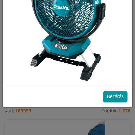
Kategóriák
Akkumulátoros sarokcsiszolók, polírozók
Elektromos sarokcsiszolók, polírozógépek
213 db termék a listában
csak akciósak
Bezárás
Kód:
163993
Pontok:
1 276