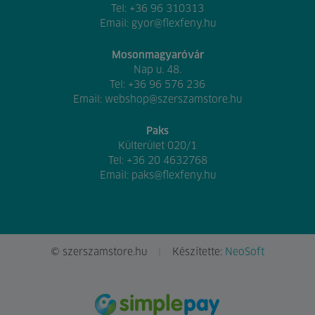
Tel:
+36 96 310313
Email:
gyor@flexfeny.hu
Mosonmagyaróvár
Nap u. 48.
Tel:
+36 96 576 236
Email:
webshop@szerszamstore.hu
Paks
Külterület 020/1
Tel:
+36 20 4632768
Email:
paks@flexfeny.hu
© szerszamstore.hu
Készítette:
NeoSoft