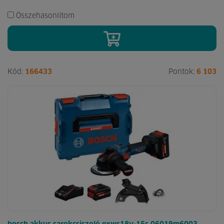
Összehasonlítom
Kód:
166433
Pontok:
6 103