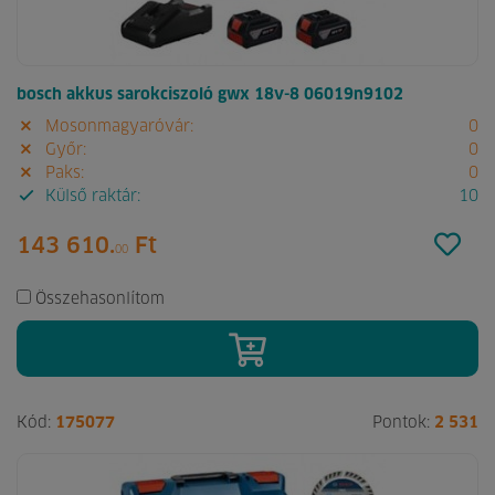
bosch akkus sarokciszoló gwx 18v-8 06019n9102
Mosonmagyaróvár:
0
Győr:
0
Paks:
0
Külső raktár:
10
143 610.
Ft
00
Összehasonlítom
Kód:
175077
Pontok:
2 531