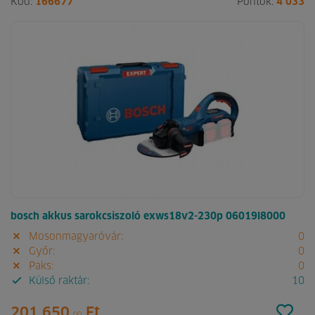
Kód:
166677
Pontok:
4 033
bosch akkus sarokcsiszoló exws18v2-230p 06019l8000
Mosonmagyaróvár:
0
Győr:
0
Paks:
0
Külső raktár:
10
201 650.
Ft