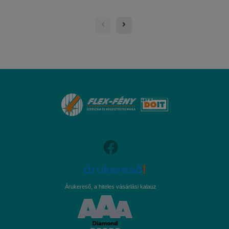
Árukereső, a hiteles vásárlási kalauz