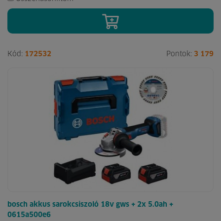
Kód:
172532
Pontok:
3 179
bosch akkus sarokcsiszoló 18v gws + 2x 5.0ah +
0615a500e6