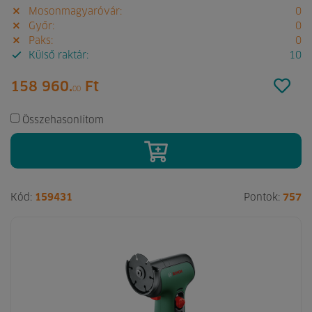
Mosonmagyaróvár:
0
Győr:
0
Paks:
0
Külső raktár:
10
158 960.
Ft
00
Összehasonlítom
Kód:
159431
Pontok:
757