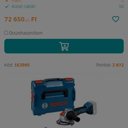
Paks:
0
Külső raktár:
10
72 650.
Ft
00
Összehasonlítom
Kód:
163995
Pontok:
2 872