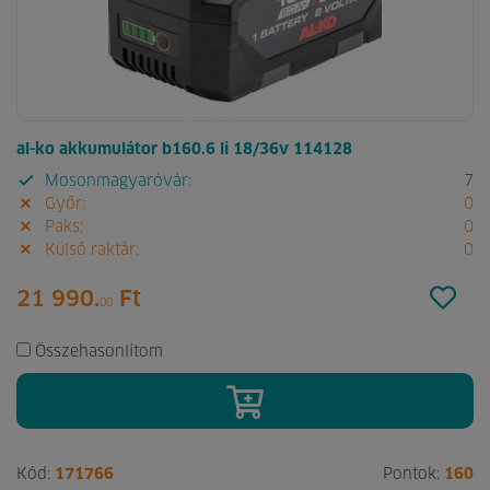
al-ko akkumulátor b160.6 li 18/36v 114128
Mosonmagyaróvár:
7
Győr:
0
Paks:
0
Külső raktár:
0
21 990.
Ft
00
Összehasonlítom
Kód:
171766
Pontok:
160