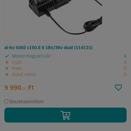
al-ko töltő c150.6 li 18v/36v dual (114131)
Mosonmagyaróvár:
6
Győr:
0
Paks:
0
Külső raktár:
0
9 990.
Ft
00
Összehasonlítom