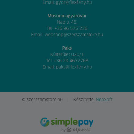
Email:
gyor@flexfeny.hu
Mosonmagyaróvár
Nap u. 48.
Tel:
+36 96 576 236
Email:
webshop@szerszamstore.hu
Paks
Külterület 020/1
Tel:
+36 20 4632768
Email:
paks@flexfeny.hu
© szerszamstore.hu
Készítette:
NeoSoft