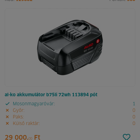
al-ko akkumulátor b75li 72wh 113894 pót
Mosonmagyaróvár:
1
Győr:
0
Paks:
0
Külső raktár:
0
29 000.
Ft
00