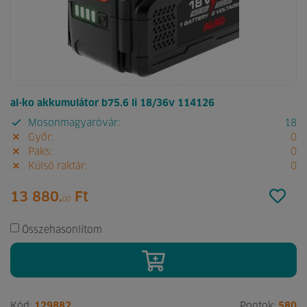
al-ko akkumulátor b75.6 li 18/36v 114126
Mosonmagyaróvár:
18
Győr:
0
Paks:
0
Külső raktár:
0
13 880.
Ft
00
Összehasonlítom
Kód:
129882
Pontok:
580