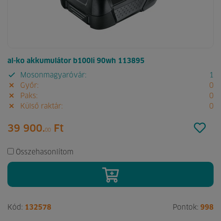
al-ko akkumulátor b100li 90wh 113895
Mosonmagyaróvár:
1
Győr:
0
Paks:
0
Külső raktár:
0
39 900.
Ft
00
Összehasonlítom
Kód:
132578
Pontok:
998