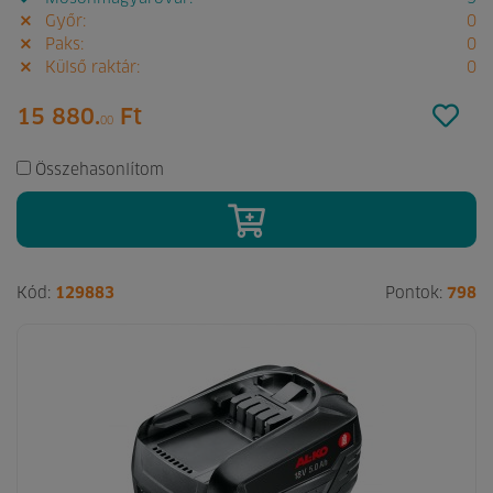
Győr:
0
Paks:
0
Külső raktár:
0
15 880.
Ft
00
Összehasonlítom
Kód:
129883
Pontok:
798