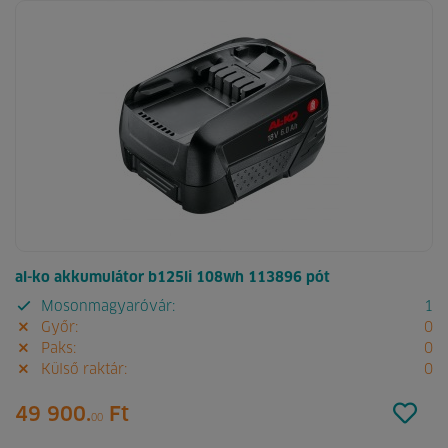
al-ko akkumulátor b125li 108wh 113896 pót
Mosonmagyaróvár:
1
Győr:
0
Paks:
0
Külső raktár:
0
49 900.
Ft
00