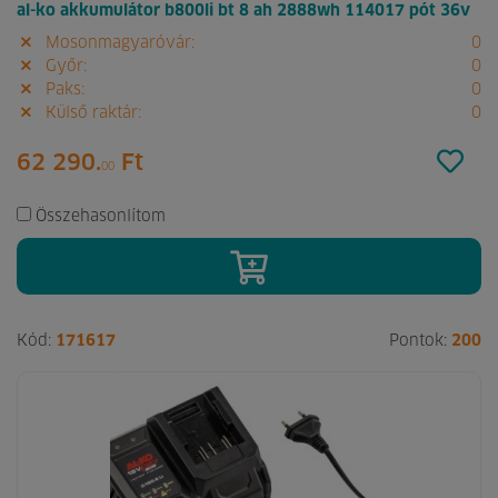
al-ko akkumulátor b800li bt 8 ah 2888wh 114017 pót 36v
Mosonmagyaróvár:
0
Győr:
0
Paks:
0
Külső raktár:
0
62 290.
Ft
00
Összehasonlítom
Kód:
171617
Pontok:
200