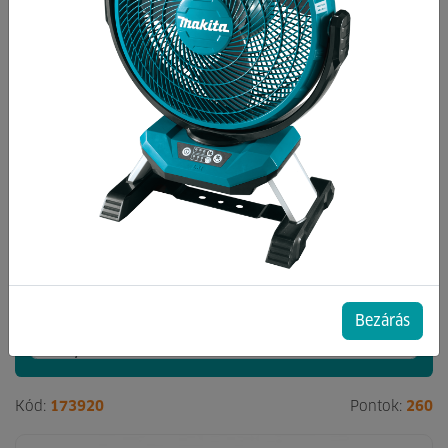
Kategóriák
Akkumulátorok
Akkumulátortöltők
Akku csomag
210 db termék a listában
csak akciósak
Bezárás
Kód:
173920
Pontok:
260