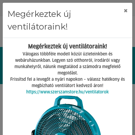
Regisztráció
Bejelentkezés
×
Megérkeztek új
ventilátoraink!
Megérkeztek új ventilátoraink!
Válogass többféle modell közül üzleteinkben és
webáruházunkban. Legyen szó otthonról, irodáról vagy
munkahelyről, nálunk megtalálod a számodra megfelelő
0.
Ft
megoldást.
00
0
0
Frissítsd fel a levegőt a nyári napokon – válassz hatékony és
megbízható ventilátort kedvező áron!
https://www.szerszamstore.hu/ventilatorok
Főoldal
Termékek
Gépek tartozékai
Akkumulátorok, töltők
Vissza