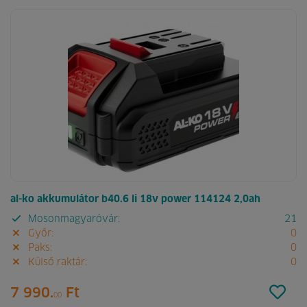
al-ko akkumulátor b40.6 li 18v power 114124 2,0ah
Mosonmagyaróvár:
21
Győr:
0
Paks:
0
Külső raktár:
0
7 990.
Ft
00