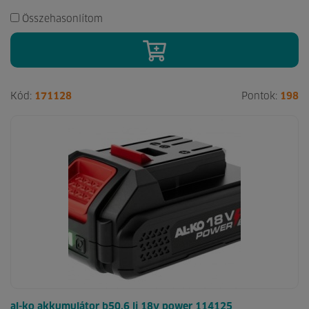
Összehasonlítom
Kód:
171128
Pontok:
198
al-ko akkumulátor b50.6 li 18v power 114125