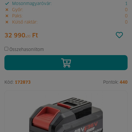
Mosonmagyaróvár:
1
Győr:
0
Paks:
0
Külső raktár:
0
32 990.
Ft
00
Összehasonlítom
Kód:
172873
Pontok:
440