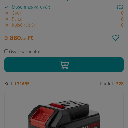
Mosonmagyaróvár:
102
Győr:
0
Paks:
0
Külső raktár:
0
9 880.
Ft
00
Összehasonlítom
Kód:
171635
Pontok:
278