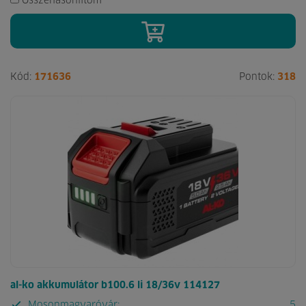
Összehasonlítom
Kód:
171636
Pontok:
318
al-ko akkumulátor b100.6 li 18/36v 114127
Mosonmagyaróvár:
5