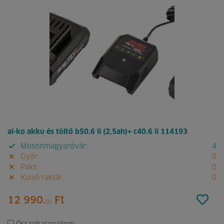
al-ko akku és töltő b50.6 li (2,5ah)+ c40.6 li 114193
Mosonmagyaróvár:
4
Győr:
0
Paks:
0
Külső raktár:
0
12 990.
Ft
00