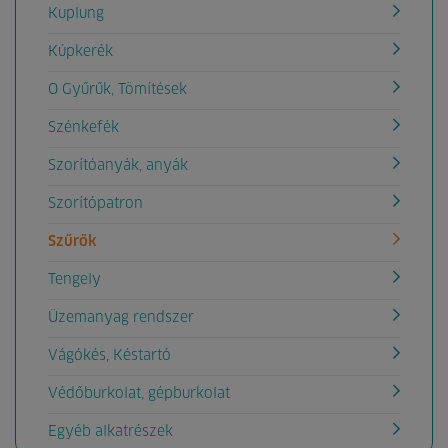
Kuplung
Kúpkerék
O Gyűrűk, Tömítések
Szénkefék
Szorítóanyák, anyák
Szorítópatron
Szűrők
Tengely
Üzemanyag rendszer
Vágókés, Késtartó
Védőburkolat, gépburkolat
Egyéb alkatrészek