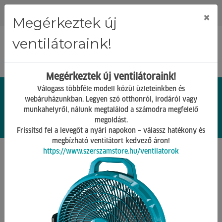
Regisztráció
Bejelentkezés
×
Megérkeztek új
ventilátoraink!
Megérkeztek új ventilátoraink!
Válogass többféle modell közül üzleteinkben és
webáruházunkban. Legyen szó otthonról, irodáról vagy
munkahelyről, nálunk megtalálod a számodra megfelelő
0.
Ft
megoldást.
00
0
0
Frissítsd fel a levegőt a nyári napokon – válassz hatékony és
megbízható ventilátort kedvező áron!
https://www.szerszamstore.hu/ventilatorok
Főoldal
Termékek
Alkatrészek
Szűrők
Vissza