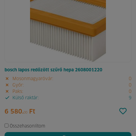
bosch lapos redőzött szűrő hepa 2608001220
Mosonmagyaróvár:
0
Győr:
0
Paks:
0
Külső raktár:
9
6 580.
Ft
00
Összehasonlítom