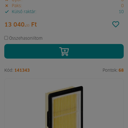
Győr:
0
Paks:
0
Külső raktár:
10
13 040.
Ft
00
Összehasonlítom
Kód:
141343
Pontok:
68