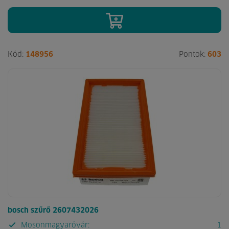
Kód:
148956
Pontok:
603
bosch szűrő 2607432026
Mosonmagyaróvár:
1