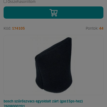
Összehasonlítom
Kód:
174105
Pontok:
44
bosch szűrőszvacs egyoldalt zárt (gas15ps-hez)
2608000701