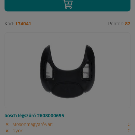
Kód:
174041
Pontok:
82
bosch légszűrő 2608000695
Mosonmagyaróvár:
0
Győr:
0