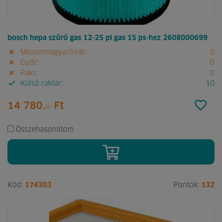
bosch hepa szűrő gas 12-25 pl gas 15 ps-hez 2608000699
Mosonmagyaróvár:
0
Győr:
0
Paks:
0
Külső raktár:
10
14 780.
Ft
00
Összehasonlítom
Kód:
174303
Pontok:
132