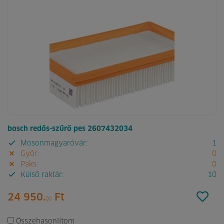
bosch redős-szűrő pes 2607432034
Mosonmagyaróvár:
1
Győr:
0
Paks:
0
Külső raktár:
10
24 950.
Ft
00
Összehasonlítom