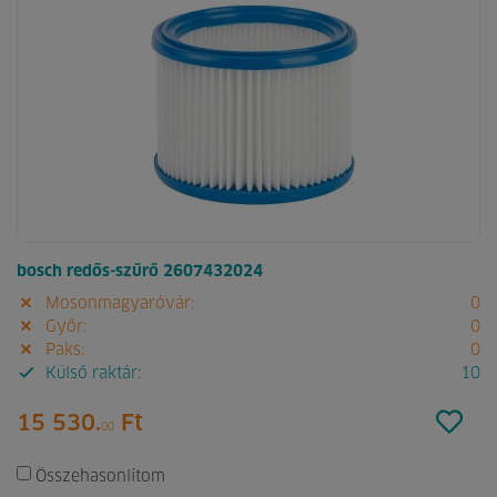
bosch redős-szűrő 2607432024
Mosonmagyaróvár:
0
Győr:
0
Paks:
0
Külső raktár:
10
15 530.
Ft
00
Összehasonlítom