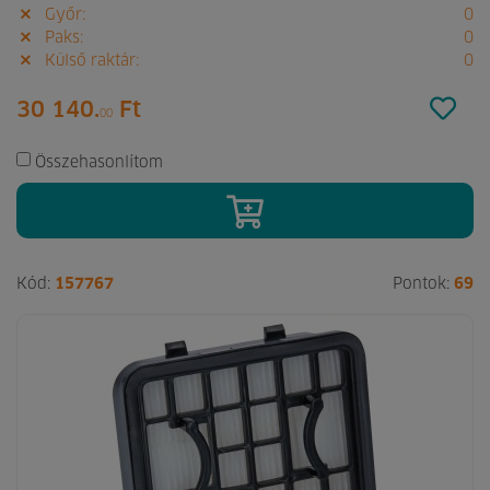
Győr:
0
Paks:
0
Külső raktár:
0
30 140.
Ft
00
Összehasonlítom
Kód:
157767
Pontok:
69