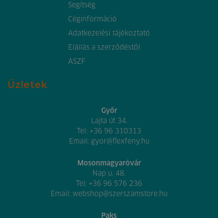
Segítség
Céginformáció
Adatkezelési tájékoztató
Elállás a szerződéstől
ÁSZF
Üzletek
Győr
Lajta út 34.
Tel:
+36 96 310313
Email:
gyor@flexfeny.hu
Mosonmagyaróvár
Nap u. 48.
Tel:
+36 96 576 236
Email:
webshop@szerszamstore.hu
Paks