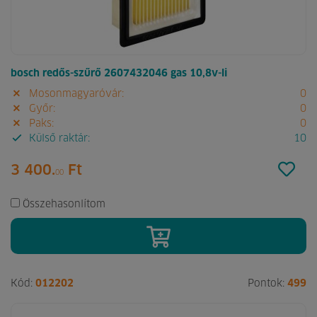
bosch redős-szűrő 2607432046 gas 10,8v-li
Mosonmagyaróvár:
0
Győr:
0
Paks:
0
Külső raktár:
10
3 400.
Ft
00
Összehasonlítom
Kód:
012202
Pontok:
499