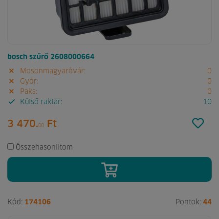
bosch szűrő 2608000664
Mosonmagyaróvár:
0
Győr:
0
Paks:
0
Külső raktár:
10
3 470.
Ft
00
Összehasonlítom
Kód:
174106
Pontok:
44