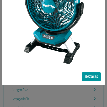
Kategóriák
Állórész
Bowden
Csapágyak
Csapszeg
Dugattyú, Henger
Ékszíjak
Fogaskerekek
Bezárás
Fogantyú, markolat
Forgórész
Gépgyűrűk