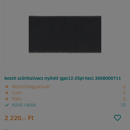
bosch szűrőszivacs nyitott (gas12-25pl-hez) 2608000711
Mosonmagyaróvár:
0
Győr:
0
Paks:
0
Külső raktár:
10
2 220.
Ft
00