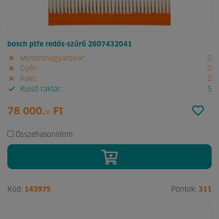
bosch ptfe redős-szűrő 2607432041
Mosonmagyaróvár:
0
Győr:
0
Paks:
0
Külső raktár:
5
78 000.
Ft
00
Összehasonlítom
Kód:
143975
Pontok:
311