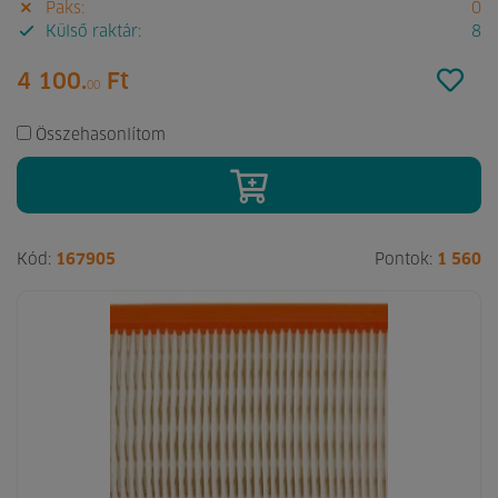
Paks:
0
Külső raktár:
8
4 100.
Ft
00
Összehasonlítom
Kód:
167905
Pontok:
1 560