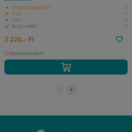
Mosonmagyaróvár:
0
Győr:
0
Paks:
0
Külső raktár:
7
2 220.
Ft
00
Összehasonlítom