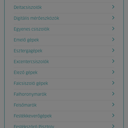
Deltacsiszolók
Digitális mérőeszközök
Egyenes csiszolók
Emelő gépek
Esztergagépek
Excentercsiszolók
Élező gépek
Falcsiszoló gépek
Falhoronymarók
Felsőmarók
Festékkeverőgépek
Festékszóró Pisztoly