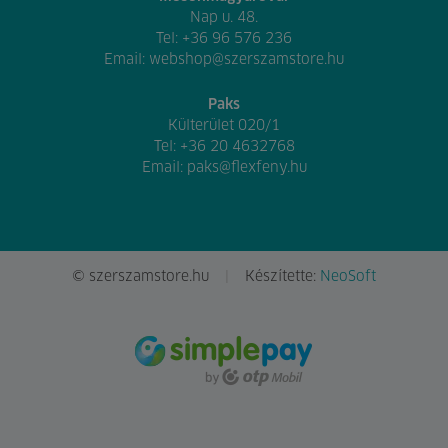
Nap u. 48.
Tel:
+36 96 576 236
Email:
webshop@szerszamstore.hu
Paks
Külterület 020/1
Tel:
+36 20 4632768
Email:
paks@flexfeny.hu
© szerszamstore.hu
Készítette:
NeoSoft