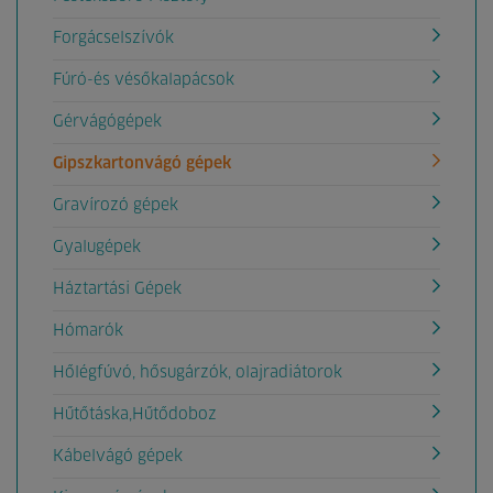
Forgácselszívók
Fúró-és vésőkalapácsok
Gérvágógépek
Gipszkartonvágó gépek
Gravírozó gépek
Gyalugépek
Háztartási Gépek
Hómarók
Hőlégfúvó, hősugárzók, olajradiátorok
Hűtőtáska,Hűtődoboz
Kábelvágó gépek