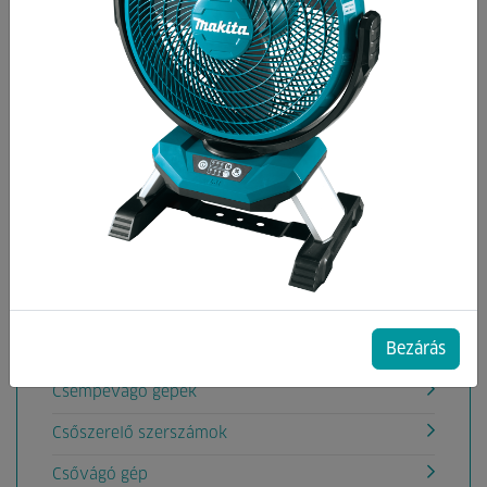
Kategóriák
Akkumulátoros rádiók
Aligátorfűrész gépek
Akkumulátoros Pumpák
Áramfejlesztők
Betoncsiszoló,Betonömörítő gépek
Betonkeverők
Bezárás
Csavarbehajtók, fúrógépek
Csempevágó gépek
Csőszerelő szerszámok
Csővágó gép