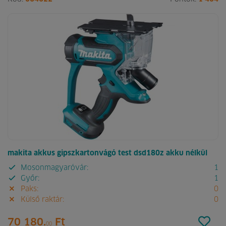
makita akkus gipszkartonvágó test dsd180z akku nélkül
Mosonmagyaróvár:
1
Győr:
1
Paks:
0
Külső raktár:
0
70 180.
Ft
00