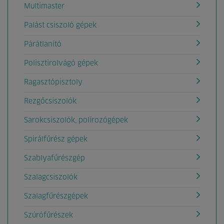
Multimaster
Palást csiszoló gépek
Párátlanító
Polisztirolvágó gépek
Ragasztópisztoly
Rezgőcsiszolók
Sarokcsiszolók, polírozógépek
Spirálfűrész gépek
Szablyafűrészgép
Szalagcsiszolók
Szalagfűrészgépek
Szúrófűrészek