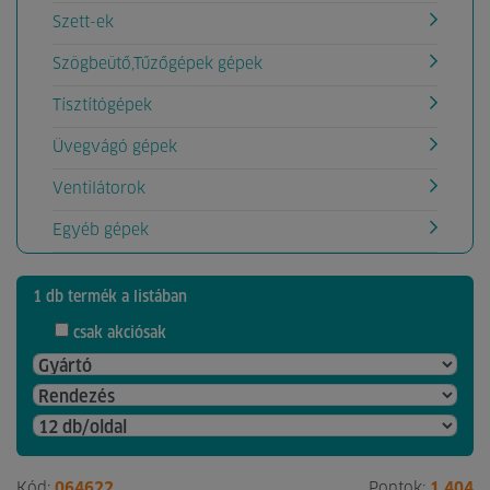
Szett-ek
Szögbeütő,Tűzőgépek gépek
Tísztítógépek
Üvegvágó gépek
Ventilátorok
Egyéb gépek
1 db termék a listában
csak akciósak
Kód:
064622
Pontok:
1 404