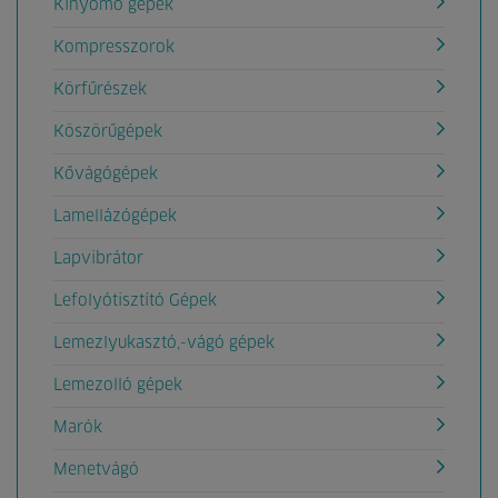
Kinyomó gépek
Kompresszorok
Körfűrészek
Köszörűgépek
Kővágógépek
Lamellázógépek
Lapvibrátor
Lefolyótisztító Gépek
Lemezlyukasztó,-vágó gépek
Lemezolló gépek
Marók
Menetvágó