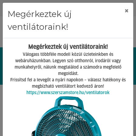
Regisztráció
Bejelentkezés
×
Megérkeztek új
ventilátoraink!
Megérkeztek új ventilátoraink!
Válogass többféle modell közül üzleteinkben és
webáruházunkban. Legyen szó otthonról, irodáról vagy
munkahelyről, nálunk megtalálod a számodra megfelelő
0.
Ft
megoldást.
00
0
0
Frissítsd fel a levegőt a nyári napokon – válassz hatékony és
megbízható ventilátort kedvező áron!
https://www.szerszamstore.hu/ventilatorok
Főoldal
Termékek
Barkács Gépek
Gipszkartonvágó gépek
Vissza