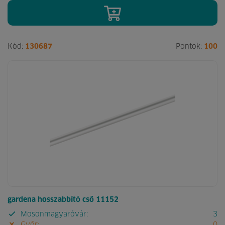
Kód:
130687
Pontok:
100
gardena hosszabbító cső 11152
Mosonmagyaróvár:
3
Győr:
0