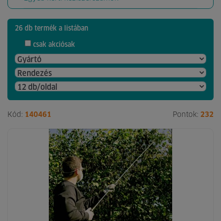
26 db termék a listában
csak akciósak
Kód:
140461
Pontok:
232