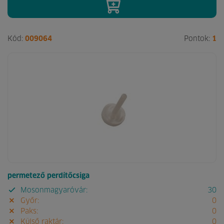
Kód:
009064
Pontok:
1
permetező perdítőcsiga
Mosonmagyaróvár:
30
Győr:
0
Paks:
0
Külső raktár:
0