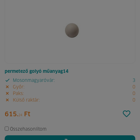
permetező golyó műanyag14
Mosonmagyaróvár:
3
Győr:
0
Paks:
0
Külső raktár:
0
615.
Ft
24
Összehasonlítom