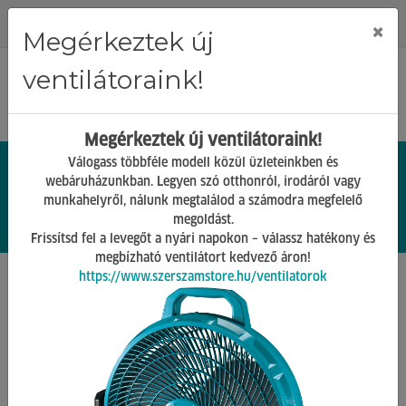
Regisztráció
Bejelentkezés
×
Megérkeztek új
ventilátoraink!
Megérkeztek új ventilátoraink!
Válogass többféle modell közül üzleteinkben és
webáruházunkban. Legyen szó otthonról, irodáról vagy
munkahelyről, nálunk megtalálod a számodra megfelelő
0.
Ft
megoldást.
00
0
0
Frissítsd fel a levegőt a nyári napokon – válassz hatékony és
megbízható ventilátort kedvező áron!
https://www.szerszamstore.hu/ventilatorok
Főoldal
Termékek
Kerti kéziszerszámok
Permetezők Tartozékai
Vissza