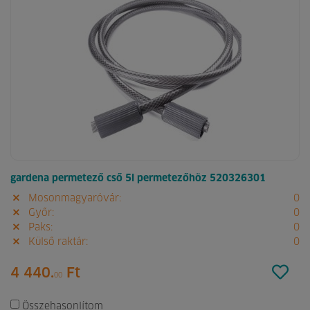
gardena permetező cső 5l permetezőhöz 520326301
Mosonmagyaróvár:
0
Győr:
0
Paks:
0
Külső raktár:
0
4 440.
Ft
00
Összehasonlítom