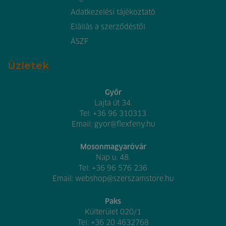
Adatkezelési tájékoztató
Elállás a szerződéstől
ÁSZF
Üzletek
Győr
Lajta út 34.
Tel:
+36 96 310313
Email:
gyor@flexfeny.hu
Mosonmagyaróvár
Nap u. 48.
Tel:
+36 96 576 236
Email:
webshop@szerszamstore.hu
Paks
Külterület 020/1
Tel:
+36 20 4632768