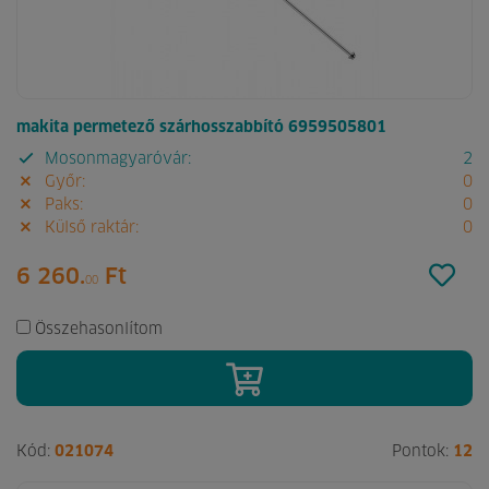
makita permetező szárhosszabbító 6959505801
Mosonmagyaróvár:
2
Győr:
0
Paks:
0
Külső raktár:
0
6 260.
Ft
00
Összehasonlítom
Kód:
021074
Pontok:
12