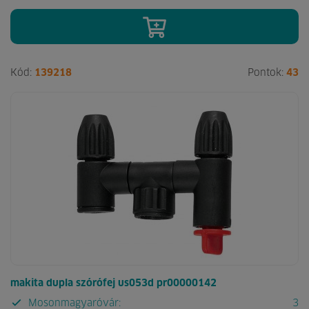
Kód:
139218
Pontok:
43
makita dupla szórófej us053d pr00000142
Mosonmagyaróvár:
3