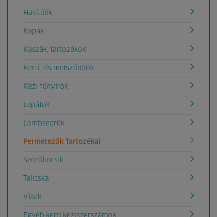
Hasítóék
Kapák
Kaszák, tartozékok
Kerti- és metszőollók
Kézi fűnyírók
Lapátok
Lombseprűk
Permetezők Tartozékai
Szórókocsik
Talicska
Villák
Egyéb kerti kéziszerszámok