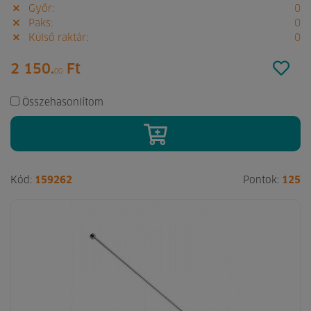
Győr:
0
Paks:
0
Külső raktár:
0
2 150.
Ft
00
Összehasonlítom
Kód:
159262
Pontok:
125