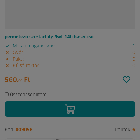
permetező szertartály 3wf-14b kasei cső
Mosonmagyaróvár:
1
Győr:
0
Paks:
0
Külső raktár:
0
560.
Ft
00
Összehasonlítom
Kód:
009058
Pontok:
6