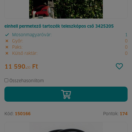
einhell permetező tartozék teleszkópos cső 3425205
Mosonmagyaróvár:
1
Győr:
0
Paks:
0
Külső raktár:
0
11 590.
Ft
00
Összehasonlítom
Kód:
150166
Pontok:
174