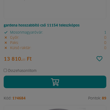
gardena hosszabbító cső 11154 teleszkópos
Mosonmagyaróvár:
1
Győr:
0
Paks:
0
Külső raktár:
0
13 810.
Ft
00
Összehasonlítom
Kód:
174684
Pontok:
89