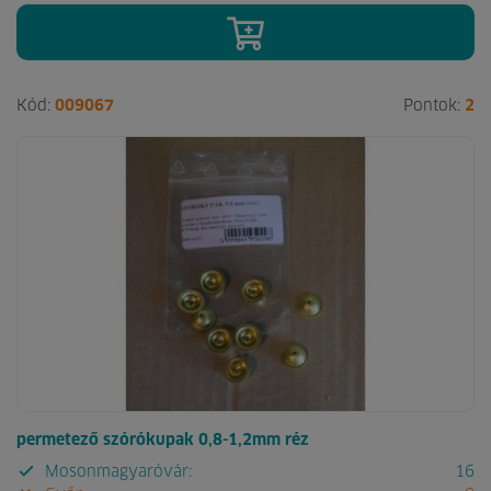
Kód:
009067
Pontok:
2
permetező szórókupak 0,8-1,2mm réz
Mosonmagyaróvár:
16