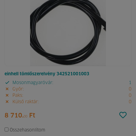
einhell tömlőszerelvény 342521001003
Mosonmagyaróvár:
1
Győr:
0
Paks:
0
Külső raktár:
0
8 710.
Ft
00
Összehasonlítom