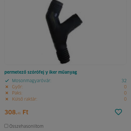
permetező szórófej y iker műanyag
Mosonmagyaróvár:
32
Győr:
0
Paks:
0
Külső raktár:
0
308.
Ft
46
Összehasonlítom