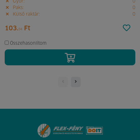
Győr:
0
Paks:
0
Külső raktár:
0
103.
Ft
94
Összehasonlítom