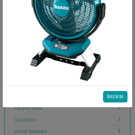
Kategóriák
Ásók
Ágvágó fűrész
Ágvágó olló
Ágvágó teleszkópos
Balta, fejsze
Bozótvágó
Bezárás
Csákányok
Fűnyíró ollók
Gereblyék
Hasító kalapács