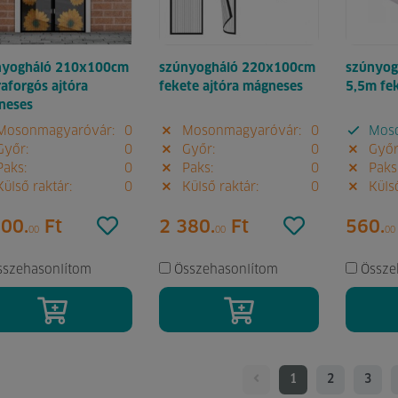
nyogháló 210x100cm
szúnyogháló 220x100cm
szúnyog
aforgós ajtóra
fekete ajtóra mágneses
5,5m fe
neses
osonmagyaróvár:
0
Mosonmagyaróvár:
0
Moso
yőr:
0
Győr:
0
Győr
aks:
0
Paks:
0
Paks
ülső raktár:
0
Külső raktár:
0
Külső
900.
Ft
2 380.
Ft
560.
00
00
00
sszehasonlítom
Összehasonlítom
Össze
1
2
3