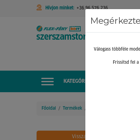
Hívjon minket:
+36 96 576 236
Megérkeztek
STIHL
Válogass többféle mode
Frissítsd fel
KATEGÓRIÁK
Főoldal
Termékek
Háztartási áruk
Szúnyo
Vissza
26