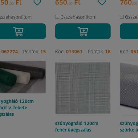
350.
Ft
650.
Ft
760.
00
00
00
sszehasonlítom
Összehasonlítom
Össze
:
062274
Pontok:
15
Kód:
013061
Pontok:
18
Kód:
05
nyogháló 120cm
acit v. fekete
szálas
szúnyog
szúnyogháló 120cm
szürke 
fehér üvegszálas