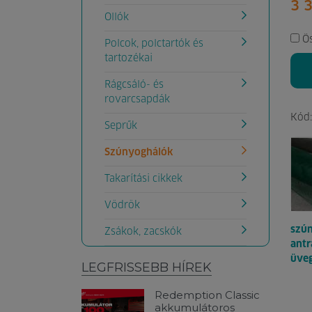
3 
Ollók
Ö
Polcok, polctartók és
tartozékai
Rágcsáló- és
rovarcsapdák
Kód
Seprűk
Szúnyoghálók
Takarítási cikkek
Vödrök
szú
Zsákok, zacskók
antr
üveg
LEGFRISSEBB HÍREK
Redemption Classic
akkumulátoros