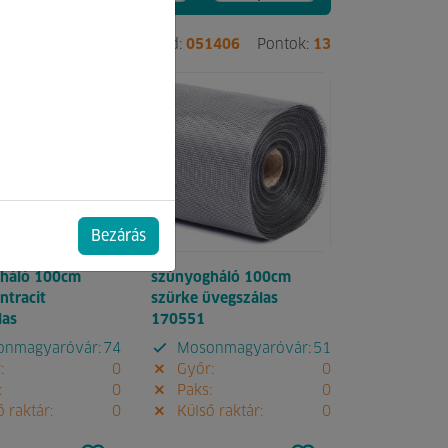
8963
Pontok:
15
Kód:
051406
Pontok:
13
Bezárás
háló 100cm
szúnyogháló 100cm
ntracit
szürke üvegszálas
las
170551
nmagyaróvár:
74
Mosonmagyaróvár:
51
:
0
Győr:
0
:
0
Paks:
0
 raktár:
0
Külső raktár:
0