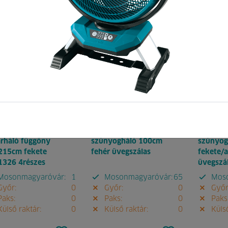
:
162984
Pontok:
67
Kód:
057221
Pontok:
13
Kód:
09
rháló függöny
szúnyogháló 100cm
szúnyog
215cm fekete
fehér üvegszálas
fekete/a
1326 4részes
üvegszá
osonmagyaróvár:
1
Mosonmagyaróvár:
65
Moso
yőr:
0
Győr:
0
Győr
aks:
0
Paks:
0
Paks
ülső raktár:
0
Külső raktár:
0
Külső