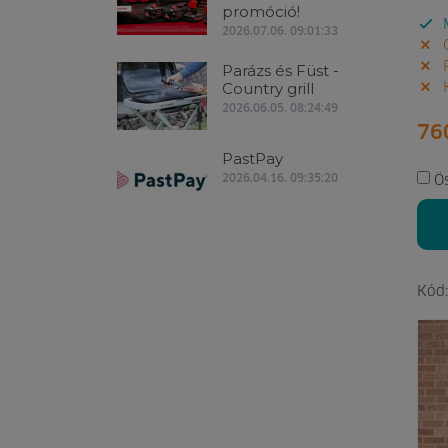
promóció!
M
2026.07.06. 09:01:33
G
P
Parázs és Füst -
Country grill
K
2026.06.05. 08:24:49
76
PastPay
2026.04.16. 09:35:20
Ö
Kód