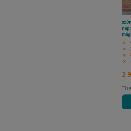
szú
napr
mág
M
G
P
K
2 
Ö