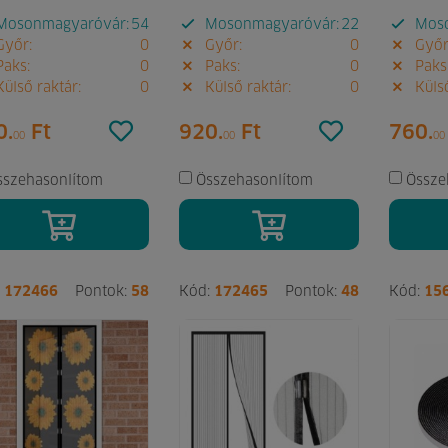
osonmagyaróvár:
54
Mosonmagyaróvár:
22
Moso
yőr:
0
Győr:
0
Győr
aks:
0
Paks:
0
Paks
ülső raktár:
0
Külső raktár:
0
Külső
0.
Ft
920.
Ft
760.
00
00
00
sszehasonlítom
Összehasonlítom
Össze
:
172466
Pontok:
58
Kód:
172465
Pontok:
48
Kód:
15