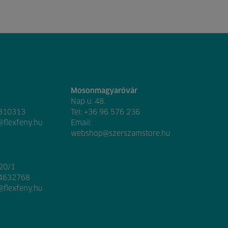
Mosonmagyaróvár
Nap u. 48.
 310313
Tel:
+36 96 576 236
@flexfeny.hu
Email:
webshop@szerszamstore.hu
020/1
 4632768
@flexfeny.hu