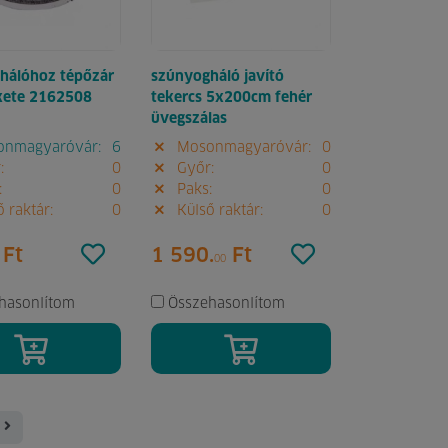
hálóhoz tépőzár
szúnyogháló javító
kete 2162508
tekercs 5x200cm fehér
üvegszálas
nmagyaróvár:
6
Mosonmagyaróvár:
0
:
0
Győr:
0
:
0
Paks:
0
 raktár:
0
Külső raktár:
0
Ft
1 590.
Ft
00
hasonlítom
Összehasonlítom