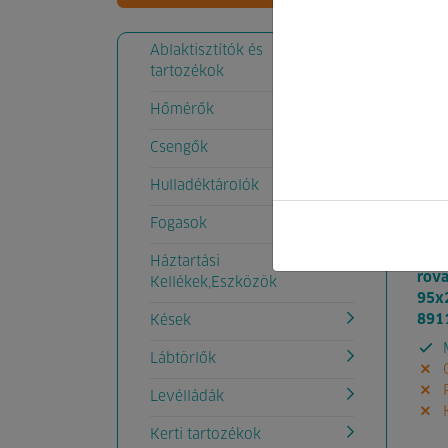
Kód
Ablaktisztítók és
tartozékok
Hőmérők
Csengők
Hulladéktárolók
Fogasok
Háztartási
rova
Kellékek,Eszközök
95x
891
Kések
M
Lábtörlők
G
P
Levélládák
K
Kerti tartozékok