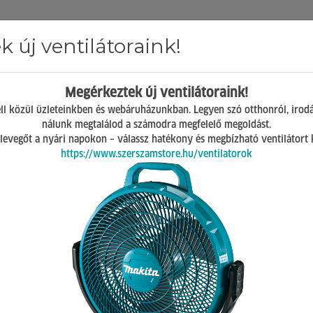
 új ventilátoraink!
Hírek
ÁSZF
GY.I.K.
Kapcsolat
Megérkeztek új ventilátoraink!
Mosonmagyaróvár
ll közül üzleteinkben és webáruházunkban. Legyen szó otthonról, irod
H-P 07:00-17:00
nálunk megtalálod a számodra megfelelő megoldást.
Sz 08:00-12:00
 a levegőt a nyári napokon – válassz hatékony és megbízható ventilátort
https://www.szerszamstore.hu/ventilatorok
ghálók
 db termék a listában
csak akciósak