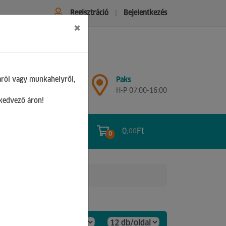
Regisztráció
Bejelentkezés
×
Győr
áról vagy munkahelyről,
Paks
H-P 07:00-17:00
H-P 07:00-16:00
Sz 08:00-12:00
 kedvező áron!
0.
Ft
00
0
0