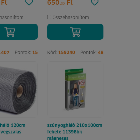
Ft
650.
Ft
00
hasonlítom
Összehasonlítom
1407
Pontok:
15
Kód:
159240
Pontok:
48
háló 120cm
szúnyogháló 210x100cm
üvegszálas
fekete 11398bk
mágneses