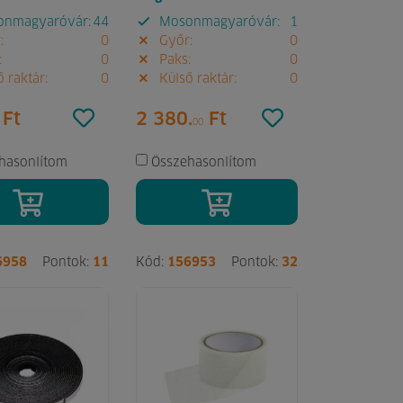
nmagyaróvár:
44
Mosonmagyaróvár:
1
:
0
Győr:
0
:
0
Paks:
0
 raktár:
0
Külső raktár:
0
Ft
2 380.
Ft
00
hasonlítom
Összehasonlítom
6958
Pontok:
11
Kód:
156953
Pontok:
32