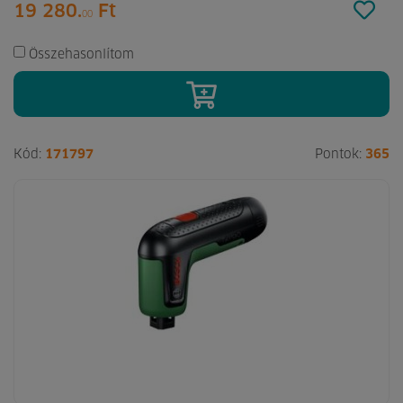
19 280.
Ft
00
Összehasonlítom
Kód:
171797
Pontok:
365