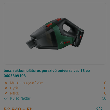
bosch akkumulátoros porszívó universalvac 18 eu
06033b9103
Mosonmagyaróvár:
0
Győr:
0
Paks:
0
Külső raktár:
10
52 940.
Ft