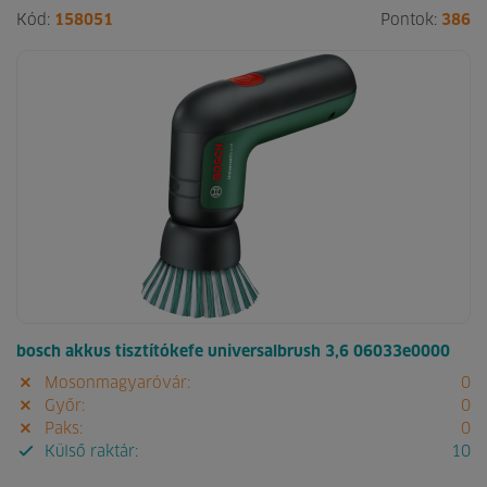
Kód:
158051
Pontok:
386
bosch akkus tisztítókefe universalbrush 3,6 06033e0000
Mosonmagyaróvár:
0
Győr:
0
Paks:
0
Külső raktár:
10