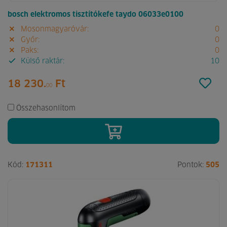
bosch elektromos tisztítókefe taydo 06033e0100
Mosonmagyaróvár:
0
Győr:
0
Paks:
0
Külső raktár:
10
18 230.
Ft
00
Összehasonlítom
Kód:
171311
Pontok:
505