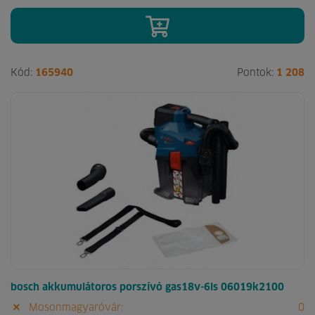
Kód:
165940
Pontok:
1 208
bosch akkumulátoros porszívó gas18v-6ls 06019k2100
Mosonmagyaróvár:
0