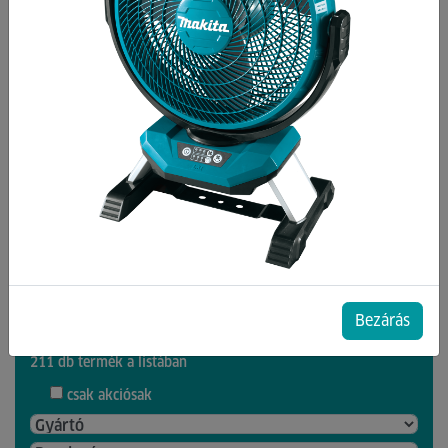
Kategóriák
Ablaktisztító gépek
Gőztisztítók
Hamuporszívók
Porszívók
Seprőgépek
Szőnyeg és kárpit tisztítók
Takarítógépek
Bezárás
211 db termék a listában
csak akciósak