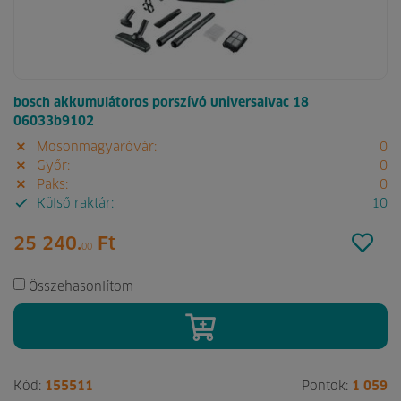
bosch akkumulátoros porszívó universalvac 18
06033b9102
Mosonmagyaróvár:
0
Győr:
0
Paks:
0
Külső raktár:
10
25 240.
Ft
00
Összehasonlítom
Kód:
155511
Pontok:
1 059