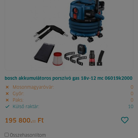
bosch akkumulátoros porszívó gas 18v-12 mc 06019k2000
Mosonmagyaróvár:
0
Győr:
0
Paks:
0
Külső raktár:
10
195 800.
Ft
00
Összehasonlítom