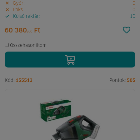
Győr:
0
Paks:
0
Külső raktár:
10
60 380.
Ft
00
Összehasonlítom
Kód:
155513
Pontok:
505