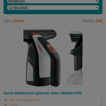
Kód:
154547
Pontok:
540
bosch ablaktisztító glassvac solo+ 06008b7200
Mosonmagyaróvár:
0
Győr:
0