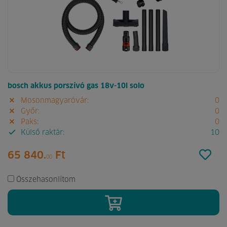
bosch akkus porszívó gas 18v-10l solo
Mosonmagyaróvár:
0
Győr:
0
Paks:
0
Külső raktár:
10
65 840.
Ft
00
Összehasonlítom