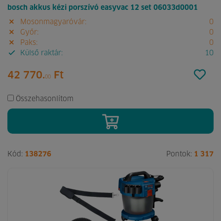
bosch akkus kézi porszívó easyvac 12 set 06033d0001
Mosonmagyaróvár:
0
Győr:
0
Paks:
0
Külső raktár:
10
42 770.
Ft
00
Összehasonlítom
Kód:
138276
Pontok:
1 317