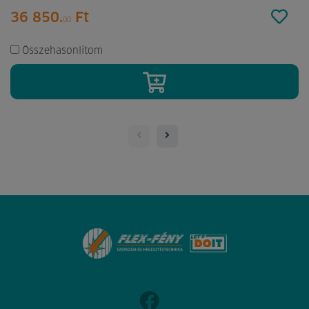
36 850.
Ft
00
Összehasonlítom