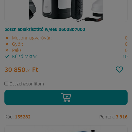
bosch ablaktisztító w/eeu 06008b7000
Mosonmagyaróvár:
0
Győr:
0
Paks:
0
Külső raktár:
10
30 850.
Ft
00
Összehasonlítom
Kód:
155282
Pontok:
3 916