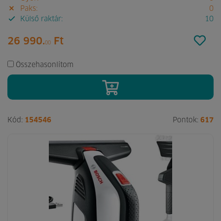
Paks:
0
Külső raktár:
10
26 990.
Ft
00
Összehasonlítom
Kód:
154546
Pontok:
617