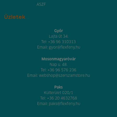
ÁSZF
Üzletek
Győr
Lajta út 34.
Tel:
+36 96 310313
Email:
gyor@flexfeny.hu
Mosonmagyaróvár
Nap u. 48.
Tel:
+36 96 576 236
Email:
webshop@szerszamstore.hu
Paks
Külterület 020/1
Tel:
+36 20 4632768
Email:
paks@flexfeny.hu