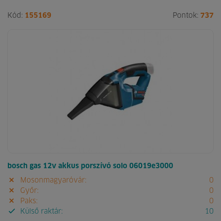
Kód:
155169
Pontok:
737
bosch gas 12v akkus porszívó solo 06019e3000
Mosonmagyaróvár:
0
Győr:
0
Paks:
0
Külső raktár:
10