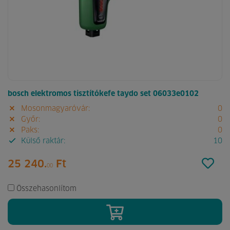
bosch elektromos tisztítókefe taydo set 06033e0102
Mosonmagyaróvár:
0
Győr:
0
Paks:
0
Külső raktár:
10
25 240.
Ft
00
Összehasonlítom