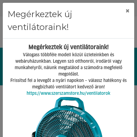
Regisztráció
Bejelentkezés
×
Megérkeztek új
ventilátoraink!
Megérkeztek új ventilátoraink!
Válogass többféle modell közül üzleteinkben és
webáruházunkban. Legyen szó otthonról, irodáról vagy
munkahelyről, nálunk megtalálod a számodra megfelelő
0.
Ft
megoldást.
00
0
0
Frissítsd fel a levegőt a nyári napokon – válassz hatékony és
megbízható ventilátort kedvező áron!
https://www.szerszamstore.hu/ventilatorok
Főoldal
Termékek
Barkács Gépek
Tísztítógépek
Vissza