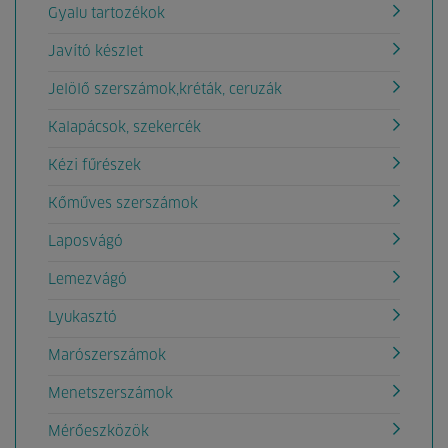
Gyalu tartozékok
Javító készlet
Jelölő szerszámok,kréták, ceruzák
Kalapácsok, szekercék
Kézi fűrészek
Kőműves szerszámok
Laposvágó
Lemezvágó
Lyukasztó
Marószerszámok
Menetszerszámok
Mérőeszközök