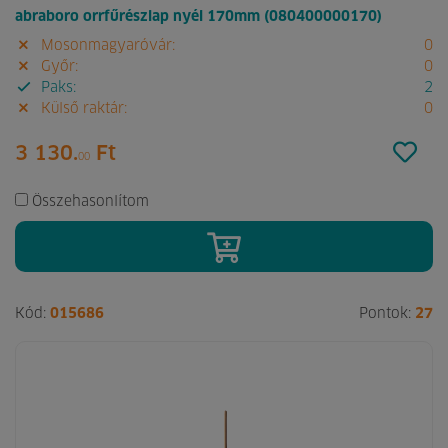
abraboro orrfűrészlap nyél 170mm (080400000170)
Mosonmagyaróvár:
0
Győr:
0
Paks:
2
Külső raktár:
0
3 130.
Ft
00
Összehasonlítom
Kód:
015686
Pontok:
27