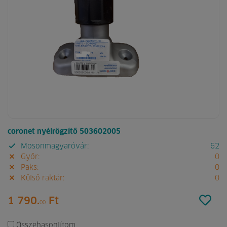
coronet nyélrögzítő 503602005
Mosonmagyaróvár:
62
Győr:
0
Paks:
0
Külső raktár:
0
1 790.
Ft
00
Összehasonlítom