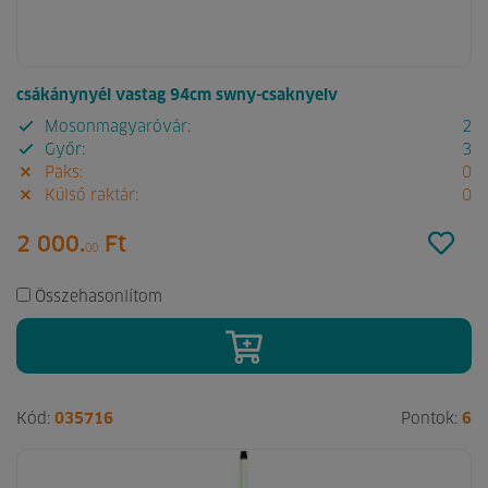
csákánynyél vastag 94cm swny-csaknyelv
Mosonmagyaróvár:
2
Győr:
3
Paks:
0
Külső raktár:
0
2 000.
Ft
00
Összehasonlítom
Kód:
035716
Pontok:
6