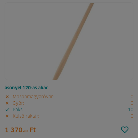
ásónyél 120-as akác
Mosonmagyaróvár:
0
Győr:
0
Paks:
10
Külső raktár:
0
1 370.
Ft
00