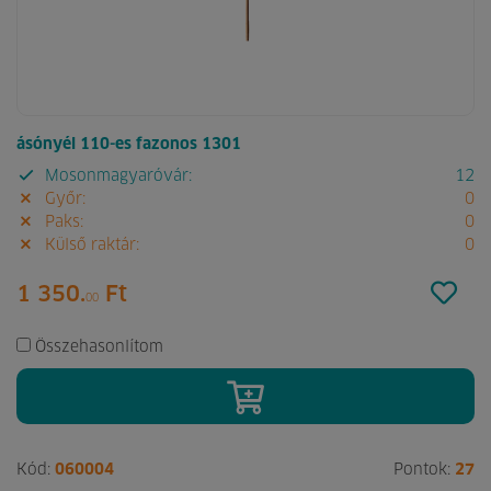
ásónyél 110-es fazonos 1301
Mosonmagyaróvár:
12
Győr:
0
Paks:
0
Külső raktár:
0
1 350.
Ft
00
Összehasonlítom
Kód:
060004
Pontok:
27