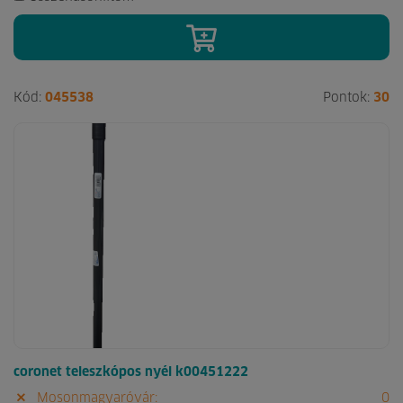
Kód:
045538
Pontok:
30
coronet teleszkópos nyél k00451222
Mosonmagyaróvár:
0