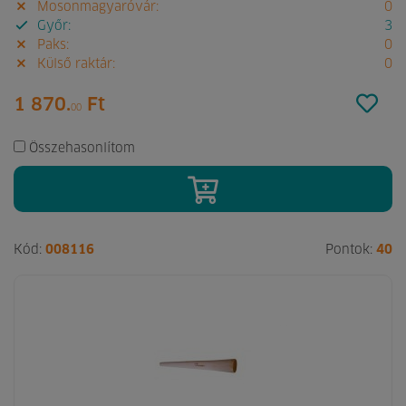
Mosonmagyaróvár:
0
Győr:
3
Paks:
0
Külső raktár:
0
1 870.
Ft
00
Összehasonlítom
Kód:
008116
Pontok:
40