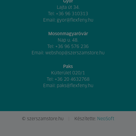
Győr
Lajta út 34.
Tel:
+36 96 310313
Email:
gyor@flexfeny.hu
Mosonmagyaróvár
Nap u. 48.
Tel:
+36 96 576 236
Email:
webshop@szerszamstore.hu
Paks
Külterület 020/1
Tel:
+36 20 4632768
Email:
paks@flexfeny.hu
© szerszamstore.hu
Készítette:
NeoSoft