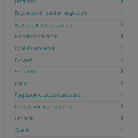
Drótkefék
Dugókulcs klt., betétek, kiegészítők
Kézi tűzőgépek, tartozékok
Emelőberendezések
Építési szerszámok
Favésők
Fenőidom
Fogók
Forgácsoló eszközök,tartozékok
Fűrészlapok kéziifűrészhez
Gérládák
Gyaluk