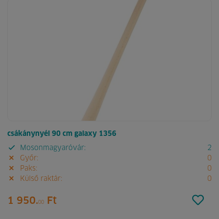
csákánynyél 90 cm galaxy 1356
Mosonmagyaróvár:
2
Győr:
0
Paks:
0
Külső raktár:
0
1 950.
Ft
00