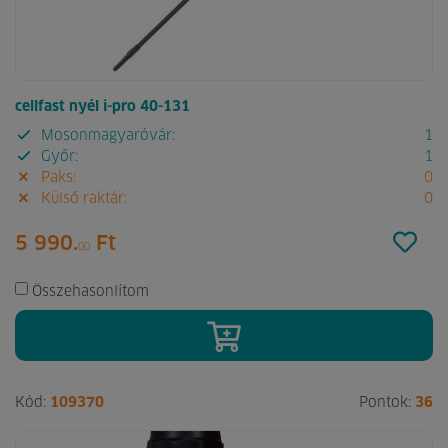
cellfast nyél i-pro 40-131
Mosonmagyaróvár:
1
Győr:
1
Paks:
0
Külső raktár:
0
5 990.
Ft
00
Összehasonlítom
Kód:
109370
Pontok:
36