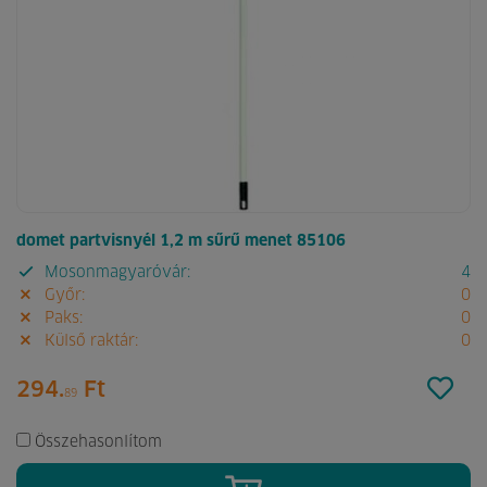
domet partvisnyél 1,2 m sűrű menet 85106
Mosonmagyaróvár:
4
Győr:
0
Paks:
0
Külső raktár:
0
294.
Ft
89
Összehasonlítom