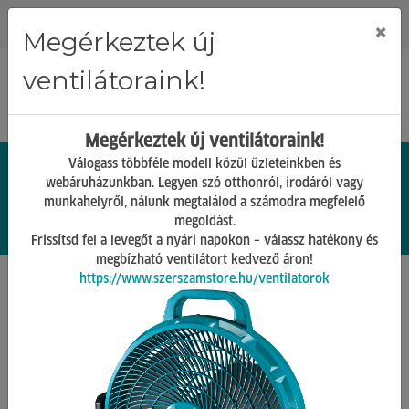
Regisztráció
Bejelentkezés
×
Megérkeztek új
ventilátoraink!
Megérkeztek új ventilátoraink!
Válogass többféle modell közül üzleteinkben és
webáruházunkban. Legyen szó otthonról, irodáról vagy
munkahelyről, nálunk megtalálod a számodra megfelelő
0.
Ft
megoldást.
00
0
0
Frissítsd fel a levegőt a nyári napokon – válassz hatékony és
megbízható ventilátort kedvező áron!
https://www.szerszamstore.hu/ventilatorok
Főoldal
Termékek
Kézi szerszámok
Nyelek,ékek
Vissza