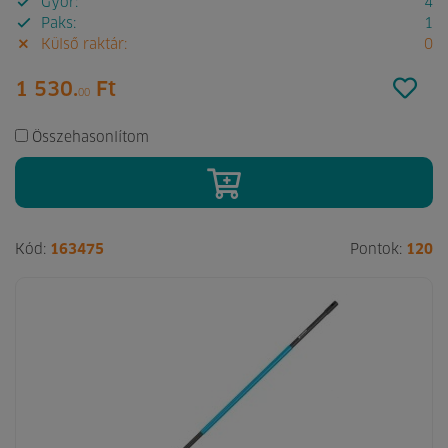
Győr:
4
Paks:
1
Külső raktár:
0
1 530.
Ft
00
Összehasonlítom
Kód:
163475
Pontok:
120