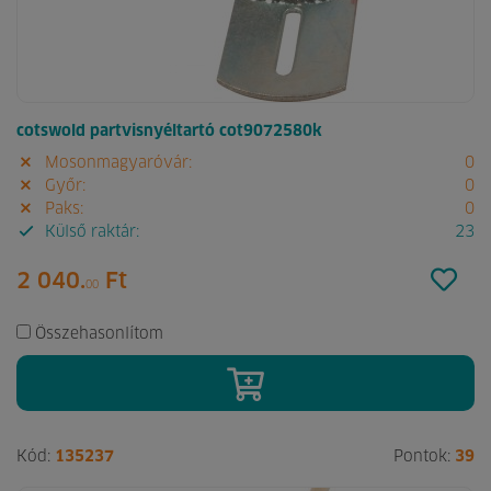
cotswold partvisnyéltartó cot9072580k
Mosonmagyaróvár:
0
Győr:
0
Paks:
0
Külső raktár:
23
2 040.
Ft
00
Összehasonlítom
Kód:
135237
Pontok:
39