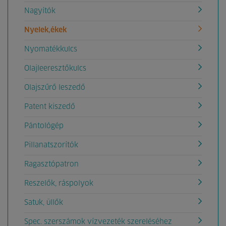
Nagyítók
Nyelek,ékek
Nyomatékkulcs
Olajleeresztőkulcs
Olajszűrő leszedő
Patent kiszedő
Pántológép
Pillanatszorítók
Ragasztópatron
Reszelők, ráspolyok
Satuk, üllők
Spec. szerszámok vízvezeték szereléséhez