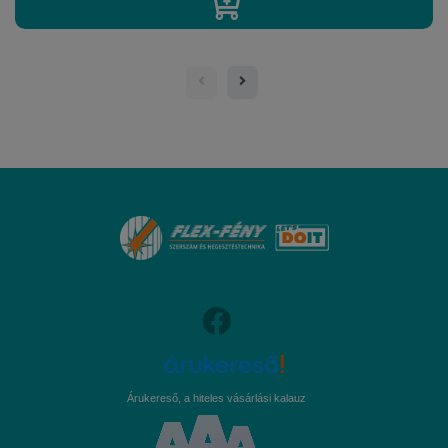
Árukereső, a hiteles vásárlási kalauz