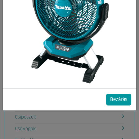
Kategóriák
Burkoló szerszámok
Cigányfúrók
Csapágylehúzó
Csapszegkiütő
Csapszegvágó
Csavarhúzók, készletek
Csavarkulcsok, készletek
Bezárás
Csempevágók, Kővágók, tartozékok
Csipeszek
Csővágók