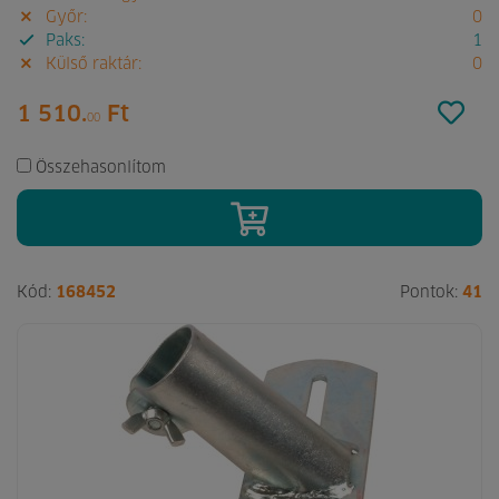
Győr:
0
Paks:
1
Külső raktár:
0
1 510.
Ft
00
Összehasonlítom
Kód:
168452
Pontok:
41