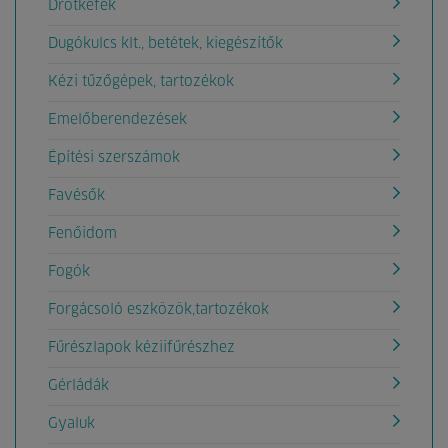
Drótkefék
Dugókulcs klt., betétek, kiegészítők
Kézi tűzőgépek, tartozékok
Emelőberendezések
Építési szerszámok
Favésők
Fenőidom
Fogók
Forgácsoló eszközök,tartozékok
Fűrészlapok kéziifűrészhez
Gérládák
Gyaluk