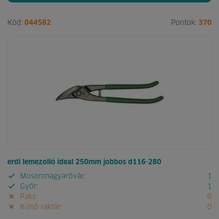
Kód:
044582
Pontok:
370
erdi lemezolló ideal 250mm jobbos d116-280
Mosonmagyaróvár:
1
Győr:
1
Paks:
0
Külső raktár:
0