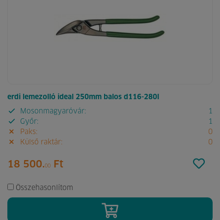
erdi lemezolló ideal 250mm balos d116-280l
Mosonmagyaróvár:
1
Győr:
1
Paks:
0
Külső raktár:
0
18 500.
Ft
00
Összehasonlítom