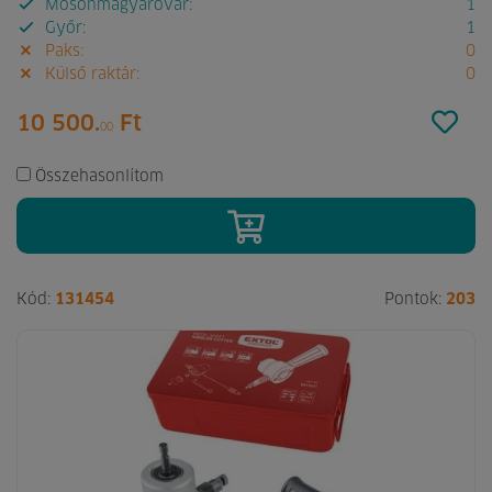
Mosonmagyaróvár:
1
Győr:
1
Paks:
0
Külső raktár:
0
10 500.
Ft
00
Összehasonlítom
Kód:
131454
Pontok:
203