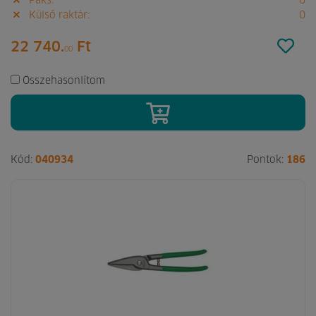
Paks:
0
Külső raktár:
0
22 740.
Ft
00
Összehasonlítom
Kód:
040934
Pontok:
186