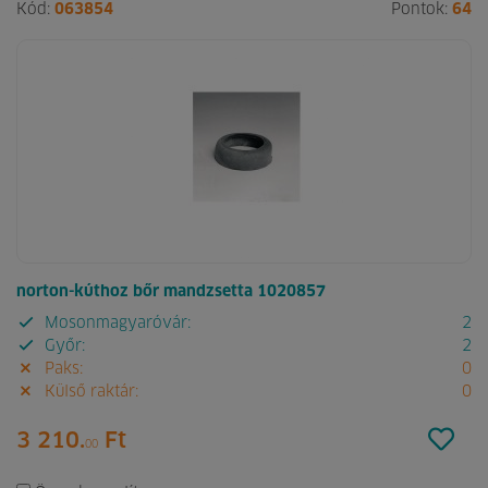
Kód:
063854
Pontok:
64
norton-kúthoz bőr mandzsetta 1020857
Mosonmagyaróvár:
2
Győr:
2
Paks:
0
Külső raktár:
0
3 210.
Ft
00