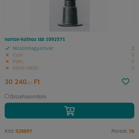
norton-kúthoz láb 1092571
Mosonmagyaróvár:
2
Győr:
0
Paks:
0
Külső raktár:
0
30 240.
Ft
00
Összehasonlítom
Kód:
028897
Pontok:
76