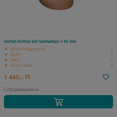
norton-kúthoz bőr karmantyú ¤ 65 mm
Mosonmagyaróvár:
0
Győr:
0
Paks:
0
Külső raktár:
0
1 440.
Ft
00
Összehasonlítom