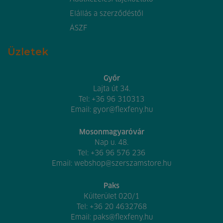
Elállás a szerződéstől
ÁSZF
Üzletek
Győr
Lajta út 34.
Tel:
+36 96 310313
Email:
gyor@flexfeny.hu
Mosonmagyaróvár
Nap u. 48.
Tel:
+36 96 576 236
Email:
webshop@szerszamstore.hu
Paks
Külterület 020/1
Tel:
+36 20 4632768
Email:
paks@flexfeny.hu