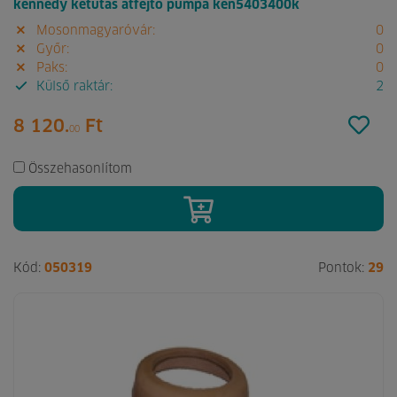
kennedy kétutas átfejtő pumpa ken5403400k
Mosonmagyaróvár:
0
Győr:
0
Paks:
0
Külső raktár:
2
8 120.
Ft
00
Összehasonlítom
Kód:
050319
Pontok:
29