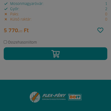
Mosonmagyaróvár:
1
Győr:
2
Paks:
0
Külső raktár:
0
5 770.
Ft
00
Összehasonlítom