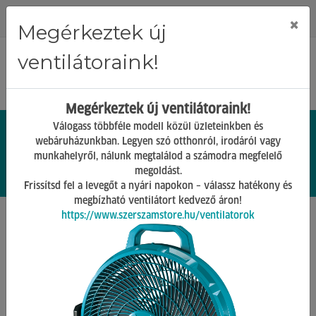
Regisztráció
Bejelentkezés
×
Megérkeztek új
ventilátoraink!
Megérkeztek új ventilátoraink!
Válogass többféle modell közül üzleteinkben és
webáruházunkban. Legyen szó otthonról, irodáról vagy
munkahelyről, nálunk megtalálod a számodra megfelelő
0.
Ft
megoldást.
00
0
0
Frissítsd fel a levegőt a nyári napokon – válassz hatékony és
megbízható ventilátort kedvező áron!
https://www.szerszamstore.hu/ventilatorok
Főoldal
Termékek
Öntözés, öntőzőrendszerek
Kézi pumpák
Vissza