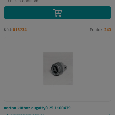
Összehasonlítom
Kód:
013734
Pontok:
243
norton-kúthoz dugattyú 75 1100439