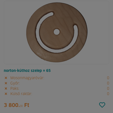
norton-kúthoz szelep ¤ 65
Mosonmagyaróvár:
0
Győr:
0
Paks:
0
Külső raktár:
0
3 800.
Ft
00