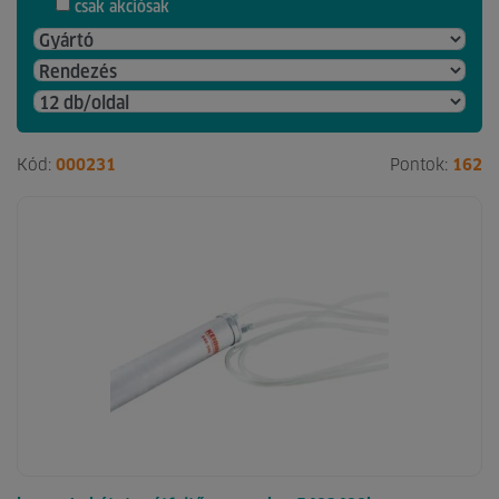
csak akciósak
Kód:
000231
Pontok:
162