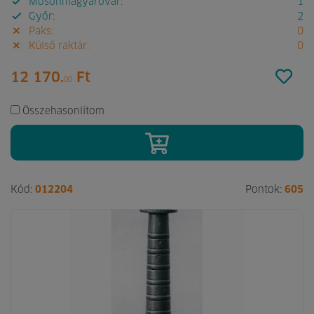
Mosonmagyaróvár:
1
Győr:
2
Paks:
0
Külső raktár:
0
12 170.
Ft
00
Összehasonlítom
Kód:
012204
Pontok:
605