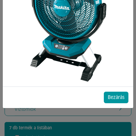
Kategóriák
Bilincsek
Kézi pumpák
Locsolók,kannák
Öntözőrendszerek
szerelvények,csatlakozók
Tömítések
Bezárás
Tömlőkocsik
Víztömlők
7 db termék a listában