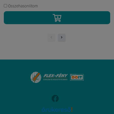
Összehasonlítom