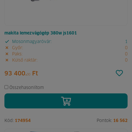
makita lemezvágógép 380w js1601
Mosonmagyaróvár:
1
Győr:
0
Paks:
0
Külső raktár:
0
93 400.
Ft
00
Összehasonlítom
Kód:
174954
Pontok:
16 562