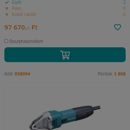
Győr:
2
Paks:
0
Külső raktár:
0
97 670.
Ft
00
Összehasonlítom
Kód:
058094
Pontok:
1 868