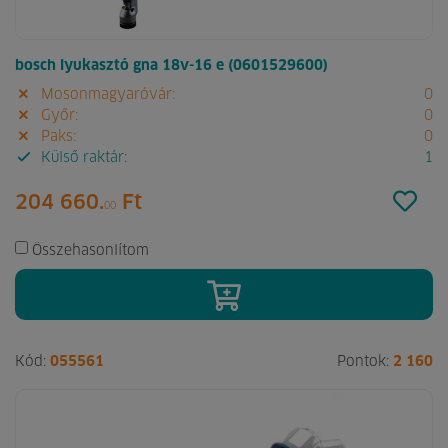
bosch lyukasztó gna 18v-16 e (0601529600)
Mosonmagyaróvár:
0
Győr:
0
Paks:
0
Külső raktár:
1
204 660.
Ft
00
Összehasonlítom
Kód:
055561
Pontok:
2 160