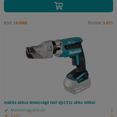
Kód:
142686
Pontok:
3 071
makita akkus lemezvágó test djs131z akku nélkül
Mosonmagyaróvár:
1
Győr:
0