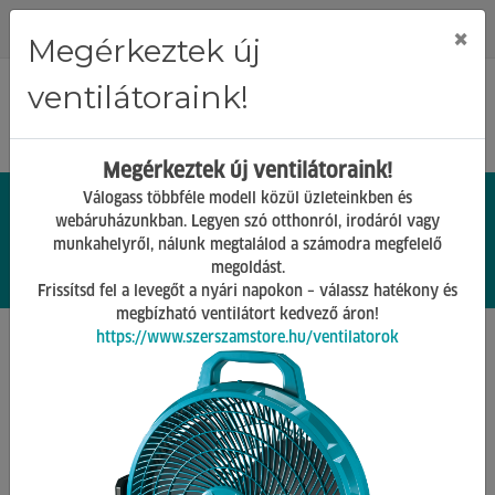
Regisztráció
Bejelentkezés
×
Megérkeztek új
ventilátoraink!
Megérkeztek új ventilátoraink!
Válogass többféle modell közül üzleteinkben és
webáruházunkban. Legyen szó otthonról, irodáról vagy
munkahelyről, nálunk megtalálod a számodra megfelelő
0.
Ft
megoldást.
00
0
0
Frissítsd fel a levegőt a nyári napokon – válassz hatékony és
megbízható ventilátort kedvező áron!
https://www.szerszamstore.hu/ventilatorok
Főoldal
Termékek
Barkács Gépek
Lemezlyukasztó,-vágó gépek
Vissza