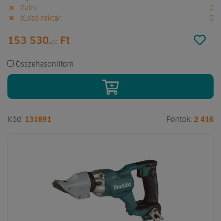
Paks:
0
Külső raktár:
0
153 530.
Ft
00
Összehasonlítom
Kód:
131891
Pontok:
2 416