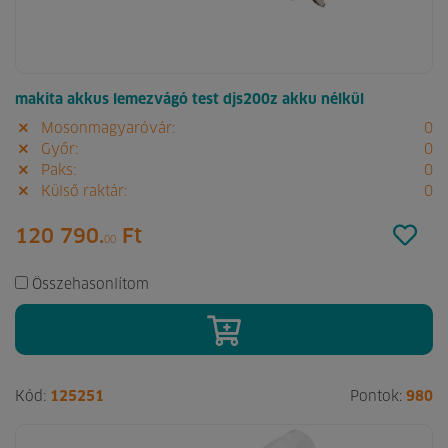
makita akkus lemezvágó test djs200z akku nélkül
Mosonmagyaróvár:
0
Győr:
0
Paks:
0
Külső raktár:
0
120 790.
Ft
00
Összehasonlítom
Kód:
125251
Pontok:
980