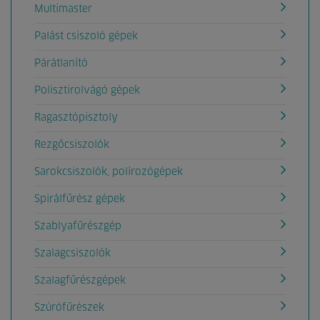
Multimaster
Palást csiszoló gépek
Párátlanító
Polisztirolvágó gépek
Ragasztópisztoly
Rezgőcsiszolók
Sarokcsiszolók, polírozógépek
Spirálfűrész gépek
Szablyafűrészgép
Szalagcsiszolók
Szalagfűrészgépek
Szúrófűrészek