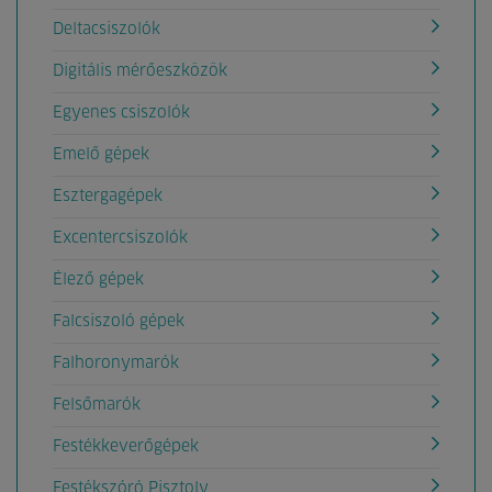
Deltacsiszolók
Digitális mérőeszközök
Egyenes csiszolók
Emelő gépek
Esztergagépek
Excentercsiszolók
Élező gépek
Falcsiszoló gépek
Falhoronymarók
Felsőmarók
Festékkeverőgépek
Festékszóró Pisztoly