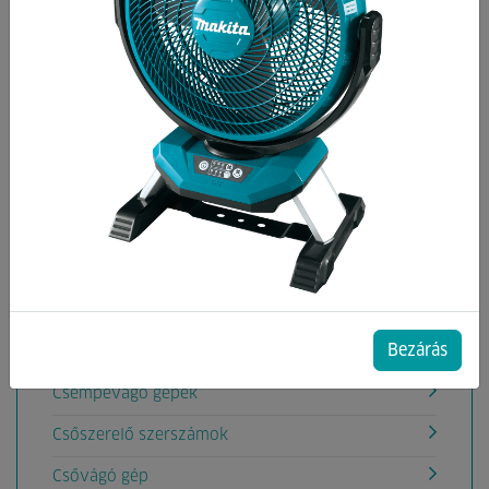
Kategóriák
Akkumulátoros rádiók
Aligátorfűrész gépek
Akkumulátoros Pumpák
Áramfejlesztők
Betoncsiszoló,Betonömörítő gépek
Betonkeverők
Bezárás
Csavarbehajtók, fúrógépek
Csempevágó gépek
Csőszerelő szerszámok
Csővágó gép