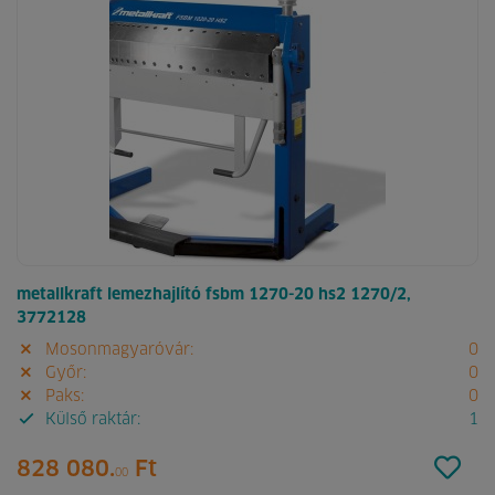
metallkraft lemezhajlító fsbm 1270-20 hs2 1270/2,
3772128
Mosonmagyaróvár:
0
Győr:
0
Paks:
0
Külső raktár:
1
828 080.
Ft
00