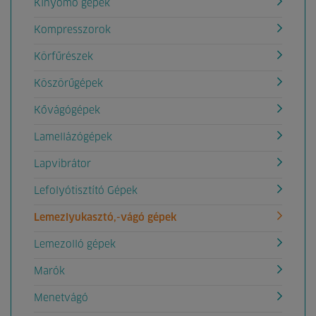
Kinyomó gépek
Kompresszorok
Körfűrészek
Köszörűgépek
Kővágógépek
Lamellázógépek
Lapvibrátor
Lefolyótisztító Gépek
Lemezlyukasztó,-vágó gépek
Lemezolló gépek
Marók
Menetvágó