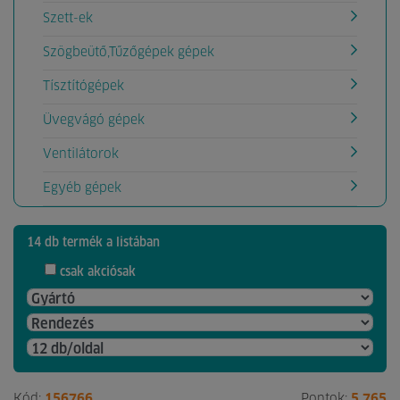
Szett-ek
Szögbeütő,Tűzőgépek gépek
Tísztítógépek
Üvegvágó gépek
Ventilátorok
Egyéb gépek
14 db termék a listában
csak akciósak
Kód:
156766
Pontok:
5 765