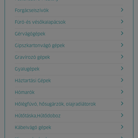
Forgácselszívók
Fúró-és vésőkalapácsok
Gérvágógépek
Gipszkartonvágó gépek
Gravírozó gépek
Gyalugépek
Háztartási Gépek
Hómarók
Hőlégfúvó, hősugárzók, olajradiátorok
Hűtőtáska,Hűtődoboz
Kábelvágó gépek