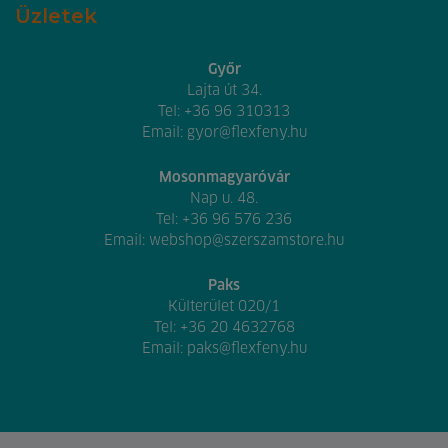
Üzletek
Győr
Lajta út 34.
Tel:
+36 96 310313
Email:
gyor@flexfeny.hu
Mosonmagyaróvár
Nap u. 48.
Tel:
+36 96 576 236
Email:
webshop@szerszamstore.hu
Paks
Külterület 020/1
Tel:
+36 20 4632768
Email:
paks@flexfeny.hu