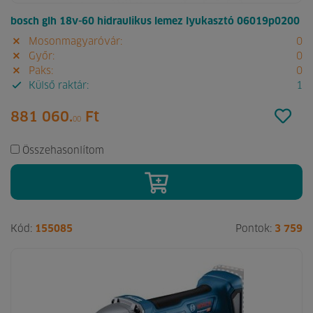
bosch glh 18v-60 hidraulikus lemez lyukasztó 06019p0200
Mosonmagyaróvár:
0
Győr:
0
Paks:
0
Külső raktár:
1
881 060.
Ft
00
Összehasonlítom
Kód:
155085
Pontok:
3 759