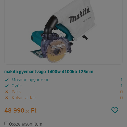
makita gyémántvágó 1400w 4100kb 125mm
Mosonmagyaróvár:
1
Győr:
1
Paks:
0
Külső raktár:
0
48 990.
Ft
00
Összehasonlítom