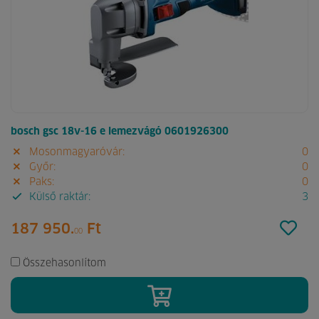
bosch gsc 18v-16 e lemezvágó 0601926300
Mosonmagyaróvár:
0
Győr:
0
Paks:
0
Külső raktár:
3
187 950.
Ft
00
Összehasonlítom