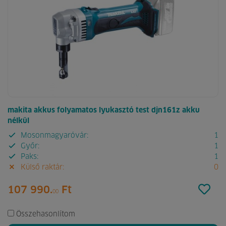
makita akkus folyamatos lyukasztó test djn161z akku
nélkül
Mosonmagyaróvár:
1
Győr:
1
Paks:
1
Külső raktár:
0
107 990.
Ft
00
Összehasonlítom