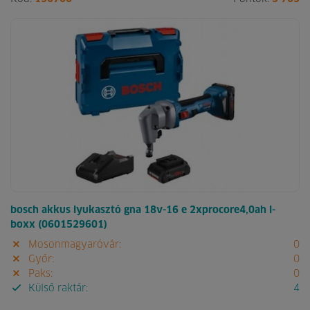
bosch akkus lyukasztó gna 18v-16 e 2xprocore4,0ah l-
boxx (0601529601)
Mosonmagyaróvár:
0
Győr:
0
Paks:
0
Külső raktár:
4