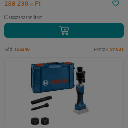
288 230.
Ft
00
Összehasonlítom
Kód:
156240
Pontok:
17 621