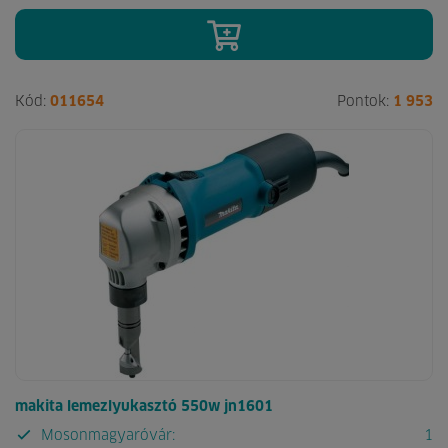
Kód:
011654
Pontok:
1 953
makita lemezlyukasztó 550w jn1601
Mosonmagyaróvár:
1