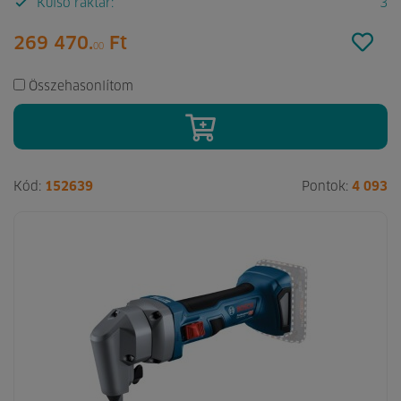
Külső raktár:
3
269 470.
Ft
00
Összehasonlítom
Kód:
152639
Pontok:
4 093