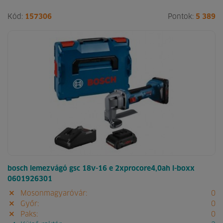
Kód:
157306
Pontok:
5 389
bosch lemezvágó gsc 18v-16 e 2xprocore4,0ah l-boxx
0601926301
Mosonmagyaróvár:
0
Győr:
0
Paks:
0