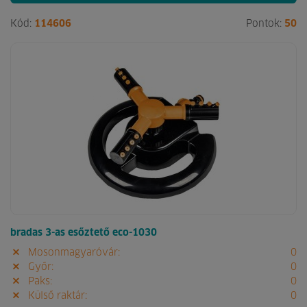
Kód:
114606
Pontok:
50
bradas 3-as esőztető eco-1030
Mosonmagyaróvár:
0
Győr:
0
Paks:
0
Külső raktár:
0