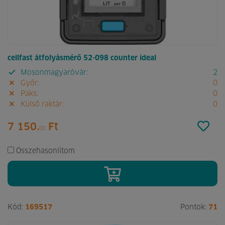
cellfast átfolyásmérő 52-098 counter ideal
Mosonmagyaróvár:
2
Győr:
0
Paks:
0
Külső raktár:
0
7 150.
Ft
00
Összehasonlítom
Kód:
169517
Pontok:
71