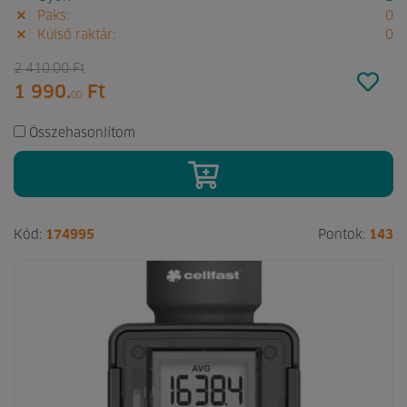
Paks:
0
Külső raktár:
0
2 410.
00
Ft
1 990.
Ft
00
Összehasonlítom
Kód:
174995
Pontok:
143