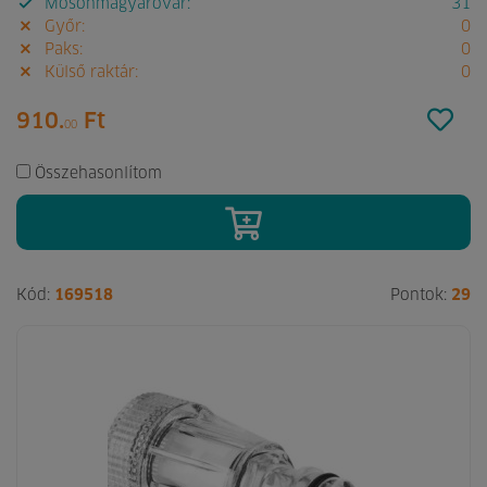
Mosonmagyaróvár:
31
Győr:
0
Paks:
0
Külső raktár:
0
910.
Ft
00
Összehasonlítom
Kód:
169518
Pontok:
29