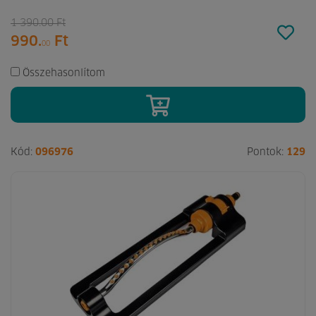
1 390.
00
Ft
990.
Ft
00
Összehasonlítom
Kód:
096976
Pontok:
129