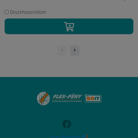
Összehasonlítom