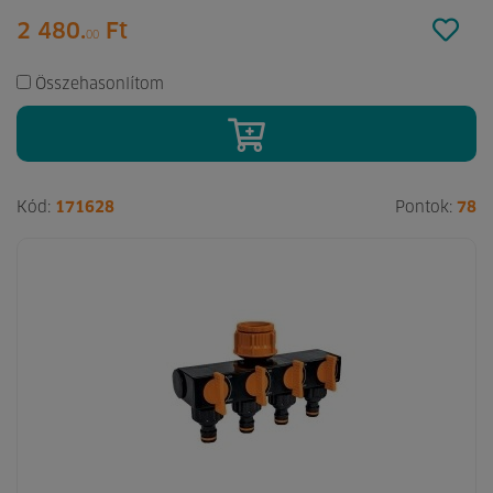
2 480.
Ft
00
Összehasonlítom
Kód:
171628
Pontok:
78