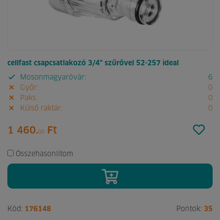
cellfast csapcsatlakozó 3/4" szűrővel 52-257 ideal
Mosonmagyaróvár:
6
Győr:
0
Paks:
0
Külső raktár:
0
1 460.
Ft
00
Összehasonlítom
Kód:
176148
Pontok:
35