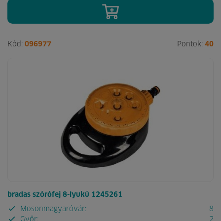
Kód:
096977
Pontok:
40
bradas szórófej 8-lyukú 1245261
Mosonmagyaróvár:
8
Győr:
2