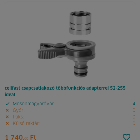
cellfast csapcsatlakozó többfunkciós adapterrel 52-255
ideal
Mosonmagyaróvár:
4
Győr:
0
Paks:
0
Külső raktár:
0
1 740.
Ft
00