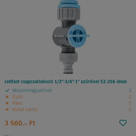
cellfast csapcsatlakozó 1/2"-3/4"-1" szűrővel 52-256 ideal
Mosonmagyaróvár:
3
Győr:
0
Paks:
0
Külső raktár:
0
3 560.
Ft
00