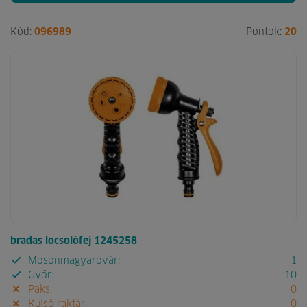
Kód:
096989
Pontok:
20
bradas locsolófej 1245258
Mosonmagyaróvár:
1
Győr:
10
Paks:
0
Külső raktár:
0