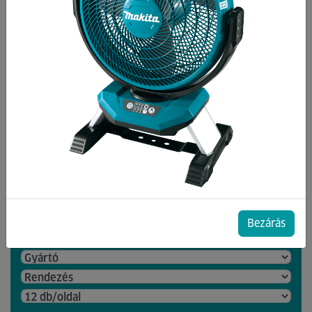
Kategóriák
Automata locsoló
Csepegtető öntözés
Locsoló csatlakozó
Locsolófej
Öntözőóra, öntözőautomata
384 db termék a listában
Bezárás
csak akciósak