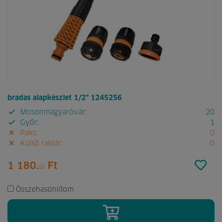
bradas alapkészlet 1/2" 1245256
Mosonmagyaróvár:
20
Győr:
1
Paks:
0
Külső raktár:
0
1 180.
Ft
00
Összehasonlítom