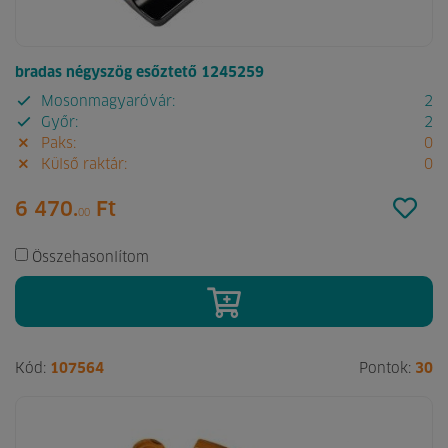
bradas négyszög esőztető 1245259
Mosonmagyaróvár:
2
Győr:
2
Paks:
0
Külső raktár:
0
6 470.
Ft
00
Összehasonlítom
Kód:
107564
Pontok:
30