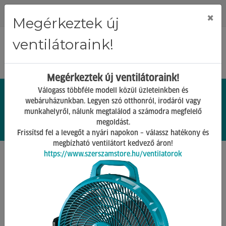
Regisztráció
Bejelentkezés
×
Megérkeztek új
ventilátoraink!
Megérkeztek új ventilátoraink!
Válogass többféle modell közül üzleteinkben és
webáruházunkban. Legyen szó otthonról, irodáról vagy
munkahelyről, nálunk megtalálod a számodra megfelelő
0.
Ft
megoldást.
00
0
0
Frissítsd fel a levegőt a nyári napokon – válassz hatékony és
megbízható ventilátort kedvező áron!
https://www.szerszamstore.hu/ventilatorok
Főoldal
Termékek
Öntözés, öntőzőrendszerek
Öntözőrendszerek
Vissza