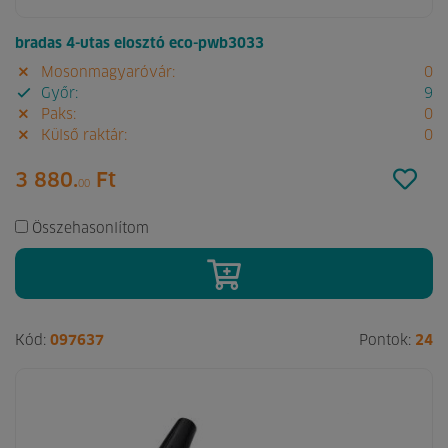
bradas 4-utas elosztó eco-pwb3033
Mosonmagyaróvár:
0
Győr:
9
Paks:
0
Külső raktár:
0
3 880.
Ft
00
Összehasonlítom
Kód:
097637
Pontok:
24