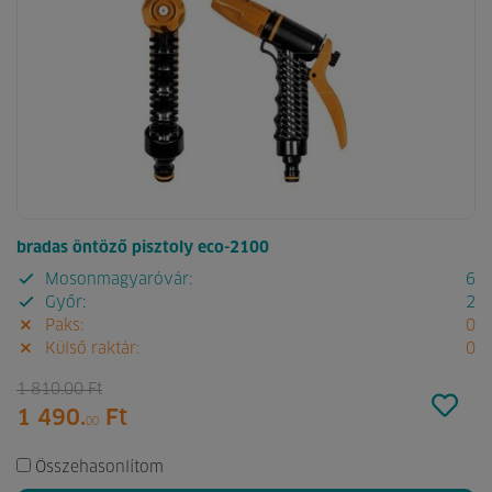
bradas öntöző pisztoly eco-2100
Mosonmagyaróvár:
6
Győr:
2
Paks:
0
Külső raktár:
0
1 810.
00
Ft
1 490.
Ft
00
Összehasonlítom