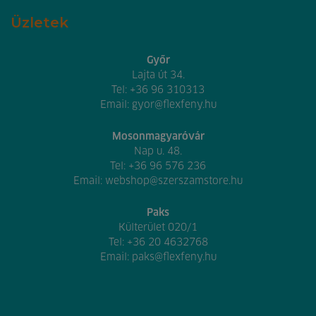
Üzletek
Győr
Lajta út 34.
Tel:
+36 96 310313
Email:
gyor@flexfeny.hu
Mosonmagyaróvár
Nap u. 48.
Tel:
+36 96 576 236
Email:
webshop@szerszamstore.hu
Paks
Külterület 020/1
Tel:
+36 20 4632768
Email:
paks@flexfeny.hu