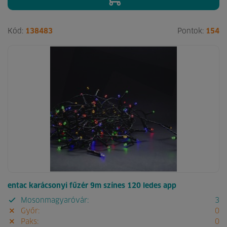
Kód:
138483
Pontok:
154
entac karácsonyi fűzér 9m színes 120 ledes app
Mosonmagyaróvár:
3
Győr:
0
Paks:
0