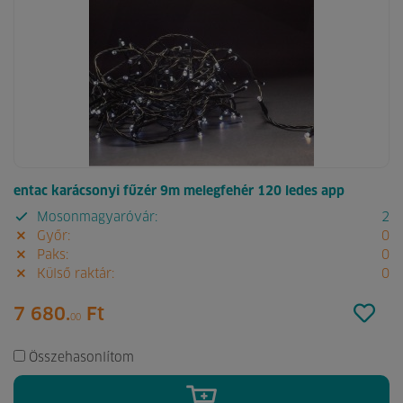
entac karácsonyi fűzér 9m melegfehér 120 ledes app
Mosonmagyaróvár:
2
Győr:
0
Paks:
0
Külső raktár:
0
7 680.
Ft
00
Összehasonlítom