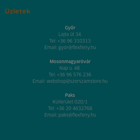
Üzletek
Győr
Lajta út 34.
Tel:
+36 96 310313
Email:
gyor@flexfeny.hu
Mosonmagyaróvár
Nap u. 48.
Tel:
+36 96 576 236
Email:
webshop@szerszamstore.hu
Paks
Külterület 020/1
Tel:
+36 20 4632768
Email:
paks@flexfeny.hu