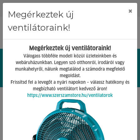
Regisztráció
Bejelentkezés
×
Megérkeztek új
ventilátoraink!
Megérkeztek új ventilátoraink!
Válogass többféle modell közül üzleteinkben és
webáruházunkban. Legyen szó otthonról, irodáról vagy
munkahelyről, nálunk megtalálod a számodra megfelelő
0.
Ft
megoldást.
00
0
0
Frissítsd fel a levegőt a nyári napokon – válassz hatékony és
megbízható ventilátort kedvező áron!
https://www.szerszamstore.hu/ventilatorok
Főoldal
Termékek
Világítás és Elektronika
Fényfűzér
Vissza