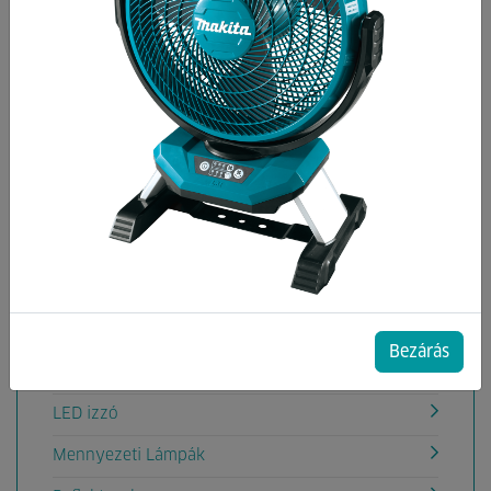
Kategóriák
Elemek
Elemlámpák,zseblámpák
Elosztó, Hosszabbító
Elosztó, hosszabbító tartozékok
Fejlámpa
Izzó
Kapcsolók, mozgásérzékelők
Bezárás
Kábeldobok
LED izzó
Mennyezeti Lámpák