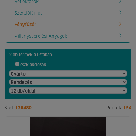
Reflektorok
Szerelőlámpa
Fényfűzér
Villanyszerelési Anyagok
2 db termék a listában
csak akciósak
Kód:
138480
Pontok:
154