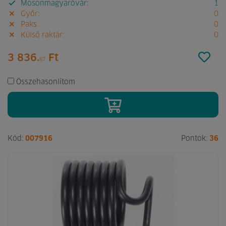
Mosonmagyaróvár:
1
Győr:
0
Paks:
0
Külső raktár:
0
3 836.
Ft
67
Összehasonlítom
Kód:
007916
Pontok:
36