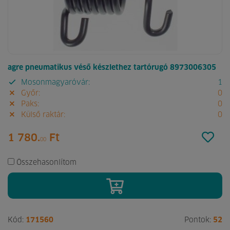
agre pneumatikus véső készlethez tartórugó 8973006305
Mosonmagyaróvár:
1
Győr:
0
Paks:
0
Külső raktár:
0
1 780.
Ft
00
Összehasonlítom
Kód:
171560
Pontok:
52