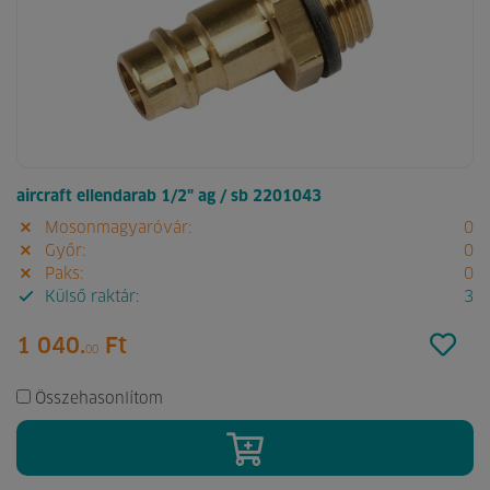
aircraft ellendarab 1/2" ag / sb 2201043
Mosonmagyaróvár:
0
Győr:
0
Paks:
0
Külső raktár:
3
1 040.
Ft
00
Összehasonlítom