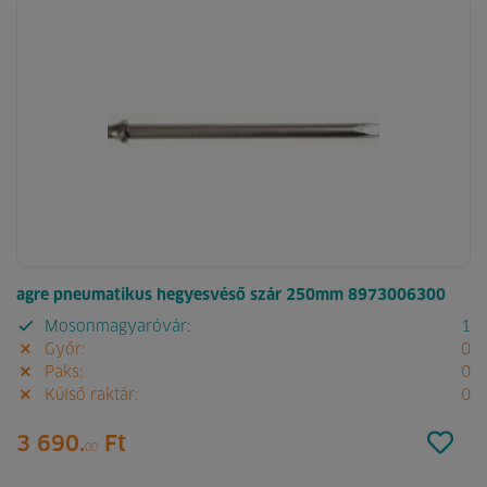
agre pneumatikus hegyesvéső szár 250mm 8973006300
Mosonmagyaróvár:
1
Győr:
0
Paks:
0
Külső raktár:
0
3 690.
Ft
00