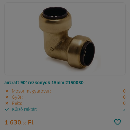
aircraft 90° rézkönyök 15mm 2150030
Mosonmagyaróvár:
0
Győr:
0
Paks:
0
Külső raktár:
2
1 630.
Ft
00