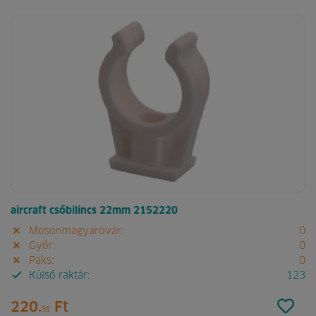
aircraft csőbilincs 22mm 2152220
Mosonmagyaróvár:
0
Győr:
0
Paks:
0
Külső raktár:
123
220.
Ft
98