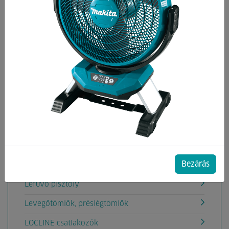
Kategóriák
Csatlakozók
Szelepek
Golyóscsapok
Közcsavarok
Idomok
Pneumatikai Tömlök
Bezárás
Pneumatikai dugók
Lefúvó pisztoly
Levegőtömlők, préslégtömlők
LOCLINE csatlakozók