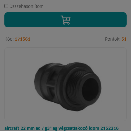
Összehasonlítom
Kód:
171561
Pontok:
51
aircraft 22 mm ad / g3" ag végcsatlakozó idom 2152216