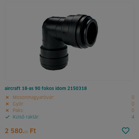
aircraft 18-as 90 fokos idom 2150318
Mosonmagyaróvár:
0
Győr:
0
Paks:
0
Külső raktár:
4
2 580.
Ft
00