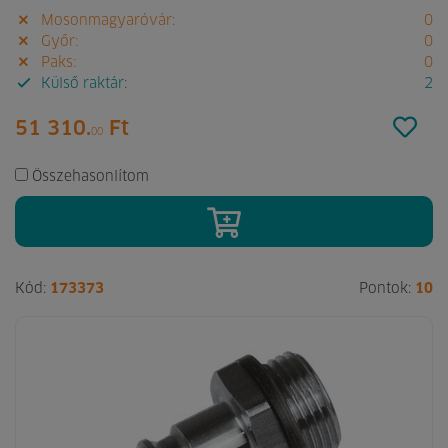
Mosonmagyaróvár:
0
Győr:
0
Paks:
0
Külső raktár:
2
51 310.
Ft
00
Összehasonlítom
Kód:
173373
Pontok:
10