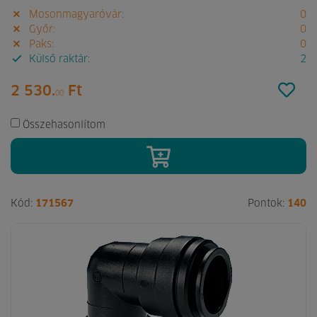
Mosonmagyaróvár:
0
Győr:
0
Paks:
0
Külső raktár:
2
2 530.
Ft
00
Összehasonlítom
Kód:
171567
Pontok:
140