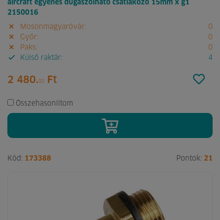
aircraft egyenes dugaszolható csatlakozó 15mm x g1
2150016
Mosonmagyaróvár:
0
Győr:
0
Paks:
0
Külső raktár:
4
2 480.
Ft
00
Összehasonlítom
Kód:
173388
Pontok:
21