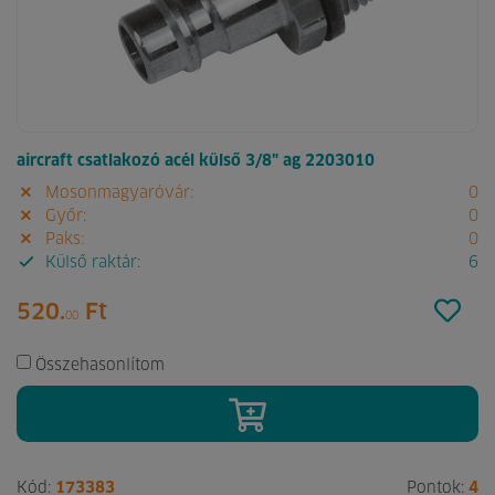
aircraft csatlakozó acél külső 3/8" ag 2203010
Mosonmagyaróvár:
0
Győr:
0
Paks:
0
Külső raktár:
6
520.
Ft
00
Összehasonlítom
Kód:
173383
Pontok:
4