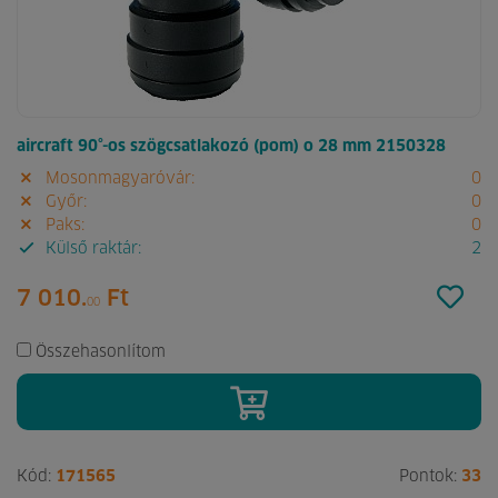
aircraft 90°-os szögcsatlakozó (pom) o 28 mm 2150328
Mosonmagyaróvár:
0
Győr:
0
Paks:
0
Külső raktár:
2
7 010.
Ft
00
Összehasonlítom
Kód:
171565
Pontok:
33