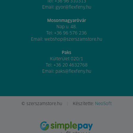
Tel:
+36 96 310313
Email:
gyor@flexfeny.hu
Mosonmagyaróvár
Nap u. 48.
Tel:
+36 96 576 236
Email:
webshop@szerszamstore.hu
Paks
Külterület 020/1
Tel:
+36 20 4632768
Email:
paks@flexfeny.hu
© szerszamstore.hu
Készítette:
NeoSoft