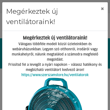
Regisztráció
Bejelentkezés
×
Megérkeztek új
ventilátoraink!
Megérkeztek új ventilátoraink!
Válogass többféle modell közül üzleteinkben és
webáruházunkban. Legyen szó otthonról, irodáról vagy
munkahelyről, nálunk megtalálod a számodra megfelelő
0.
Ft
megoldást.
00
0
0
Frissítsd fel a levegőt a nyári napokon – válassz hatékony és
megbízható ventilátort kedvező áron!
https://www.szerszamstore.hu/ventilatorok
Főoldal
Termékek
Pneumatika, Hidraulika
Pneumatika tartozékok
Vissza