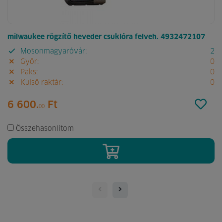
milwaukee rögzítő heveder csuklóra felveh. 4932472107
Mosonmagyaróvár:
2
Győr:
0
Paks:
0
Külső raktár:
0
6 600.
Ft
00
Összehasonlítom