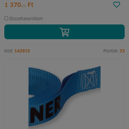
1 370.
Ft
00
Összehasonlítom
Kód:
142915
Pontok:
33