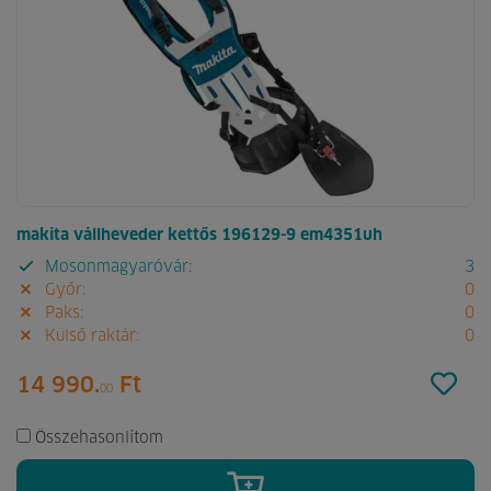
makita vállheveder kettős 196129-9 em4351uh
Mosonmagyaróvár:
3
Győr:
0
Paks:
0
Külső raktár:
0
14 990.
Ft
00
Összehasonlítom