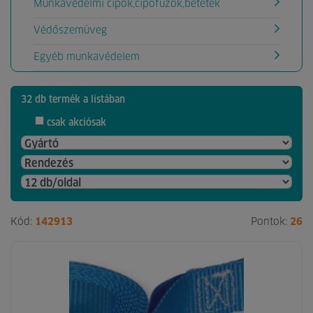
Munkavédelmi cipők,cipőfűzők,betétek
Védőszemüveg
Egyéb munkavédelem
32 db termék a listában
csak akciósak
Kód:
142913
Pontok:
26