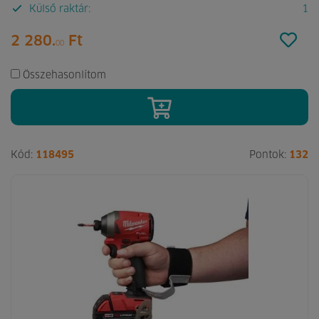
Külső raktár:
1
2 280.
Ft
00
Összehasonlítom
Kód:
118495
Pontok:
132