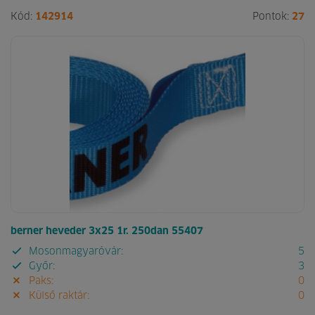
Kód:
142914
Pontok:
27
berner heveder 3x25 1r. 250dan 55407
Mosonmagyaróvár:
5
Győr:
3
Paks:
0
Külső raktár:
0