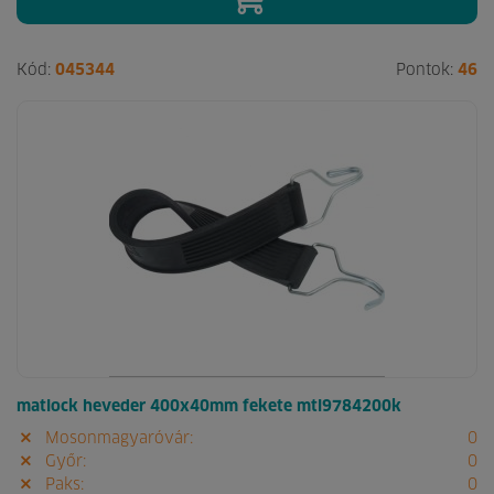
Kód:
045344
Pontok:
46
matlock heveder 400x40mm fekete mtl9784200k
Mosonmagyaróvár:
0
Győr:
0
Paks:
0