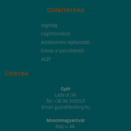
Oldaltérkép
Segítség
Céginformáció
Adatkezelési tájékoztató
Elállás a szerződéstől
ÁSZF
Üzletek
Győr
Lajta út 34.
Tel:
+36 96 310313
Email:
gyor@flexfeny.hu
Mosonmagyaróvár
Nap u. 48.