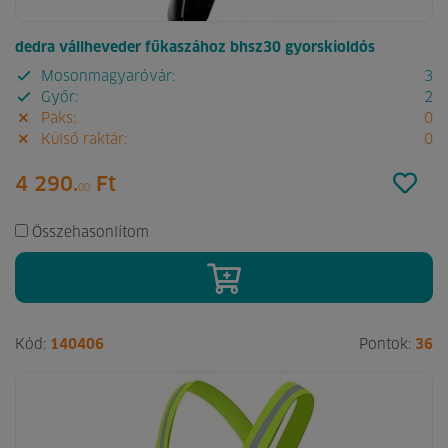
dedra vállheveder fűkaszához bhsz30 gyorskioldós
Mosonmagyaróvár:
3
Győr:
2
Paks:
0
Külső raktár:
0
4 290.
Ft
00
Összehasonlítom
Kód:
140406
Pontok:
36