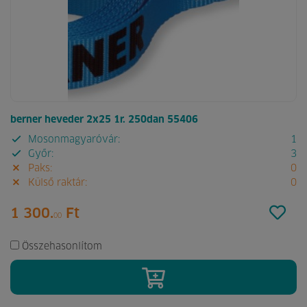
berner heveder 2x25 1r. 250dan 55406
Mosonmagyaróvár:
1
Győr:
3
Paks:
0
Külső raktár:
0
1 300.
Ft
00
Összehasonlítom