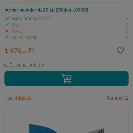
berner heveder 4x25 1r. 250dan 109058
Mosonmagyaróvár:
3
Győr:
3
Paks:
0
Külső raktár:
0
1 670.
Ft
00
Összehasonlítom
Kód:
142918
Pontok:
52