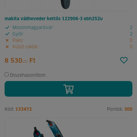
makita vállheveder kettős 122906-3 ebh252u
Mosonmagyaróvár:
2
Győr:
2
Paks:
0
Külső raktár:
0
8 530.
Ft
00
Összehasonlítom
Kód:
133472
Pontok:
300