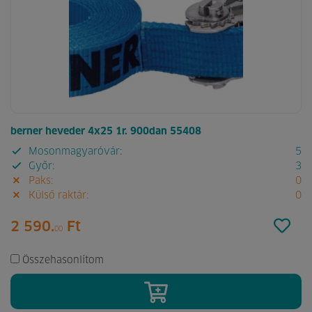
berner heveder 4x25 1r. 900dan 55408
Mosonmagyaróvár:
5
Győr:
3
Paks:
0
Külső raktár:
0
2 590.
Ft
00
Összehasonlítom