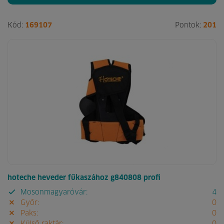
Kód:
169107
Pontok:
201
hoteche heveder fűkaszához g840808 profi
Mosonmagyaróvár:
4
Győr:
0
Paks:
0
Külső raktár:
0