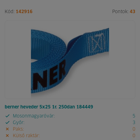
Kód:
142916
Pontok:
43
berner heveder 5x25 1r. 250dan 184449
Mosonmagyaróvár:
5
Győr:
3
Paks:
0
Külső raktár:
0