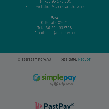
Tel:
+36 96 576 236
Email:
webshop@szerszamstore.hu
Paks
Külterület 020/1
Tel:
+36 20 4632768
Email:
paks@flexfeny.hu
© szerszamstore.hu
Készítette:
NeoSoft