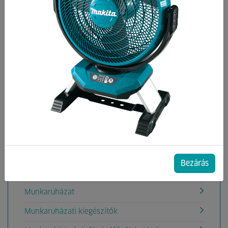
Kategóriák
Arc és fejvédők
Elsősegély dobozok
Sapkák
Figyelmeztető táblák
Hallásvédelem
Hevederek
Légzésvédők
Bezárás
Munkakesztyűk
Munkaruházat
Munkaruházati kiegészítők