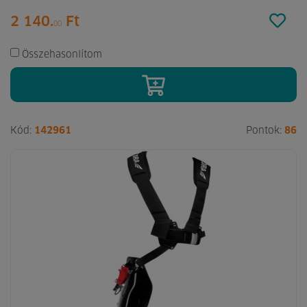
2 140.
Ft
00
Összehasonlítom
Kód:
142961
Pontok:
86