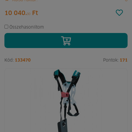
10 040.
Ft
00
Összehasonlítom
Kód:
133470
Pontok:
171