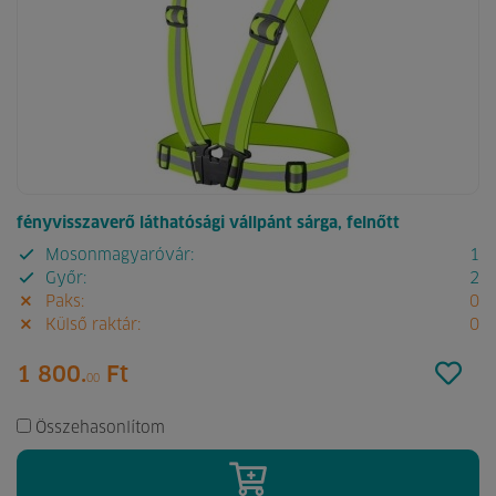
fényvisszaverő láthatósági vállpánt sárga, felnőtt
Mosonmagyaróvár:
1
Győr:
2
Paks:
0
Külső raktár:
0
1 800.
Ft
00
Összehasonlítom