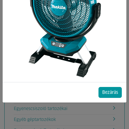
Kategóriák
Ablaktisztítógép tartozék
Akkumulátorok, töltők
Aligátorfűrész Tartozékok
Betoncsiszoló gép tartozékok
Betonvibrátor tartozékok
Csiszolás
Deltacsiszoló tartozéka
Bezárás
Drótkorongok
Egyenescsiszoló tartozékai
Egyéb géptartozékok