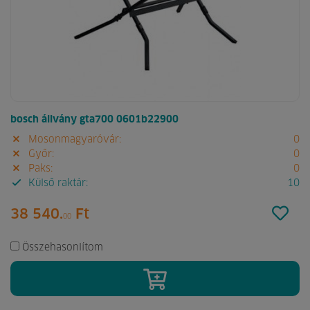
bosch állvány gta700 0601b22900
Mosonmagyaróvár:
0
Győr:
0
Paks:
0
Külső raktár:
10
38 540.
Ft
00
Összehasonlítom