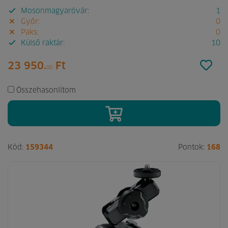
Mosonmagyaróvár:
1
Győr:
0
Paks:
0
Külső raktár:
10
23 950.
Ft
00
Összehasonlítom
Kód:
159344
Pontok:
168