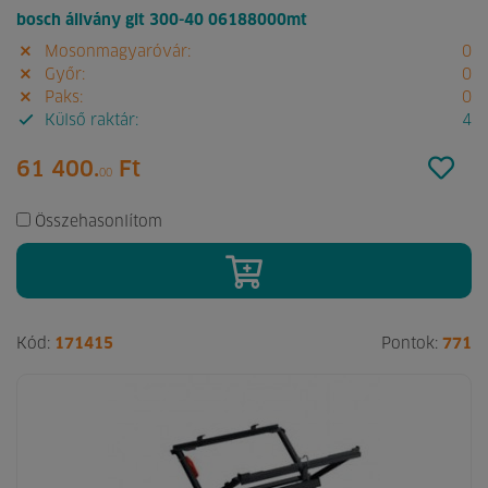
bosch állvány glt 300-40 06188000mt
Mosonmagyaróvár:
0
Győr:
0
Paks:
0
Külső raktár:
4
61 400.
Ft
00
Összehasonlítom
Kód:
171415
Pontok:
771