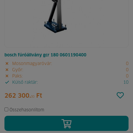
bosch fúróállvány gcr 180 0601190400
Mosonmagyaróvár:
0
Győr:
0
Paks:
0
Külső raktár:
10
262 300.
Ft
00
Összehasonlítom