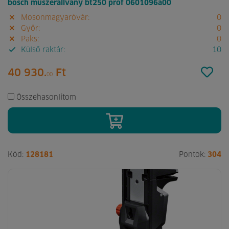
bosch műszerállvány bt250 prof 0601096a00
Mosonmagyaróvár:
0
Győr:
0
Paks:
0
Külső raktár:
10
40 930.
Ft
00
Összehasonlítom
Kód:
128181
Pontok:
304