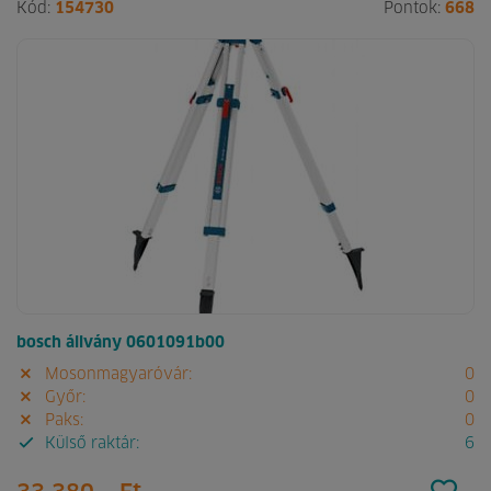
Kód:
154730
Pontok:
668
bosch állvány 0601091b00
Mosonmagyaróvár:
0
Győr:
0
Paks:
0
Külső raktár:
6