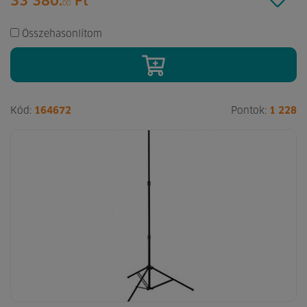
33 380.
Ft
00
Összehasonlítom
Kód:
164672
Pontok:
1 228