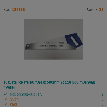
Kód:
134588
Pontok:
29
augusta rókafarkú fűrész 500mm 21118 500 műanyag
nyéllel
Mosonmagyaróvár:
2
Győr:
0
Paks:
0