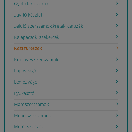
Gyalu tartozékok
Javító készlet
Jelölő szerszámok,kréták, ceruzák
Kalapácsok, szekercék
Kézi fűrészek
Kőműves szerszámok
Laposvágó
Lemezvágó
Lyukasztó
Marószerszámok
Menetszerszámok
Mérőeszközök