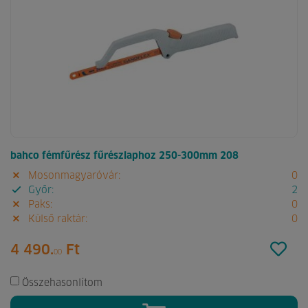
bahco fémfűrész fűrészlaphoz 250-300mm 208
Mosonmagyaróvár:
0
Győr:
2
Paks:
0
Külső raktár:
0
4 490.
Ft
00
Összehasonlítom