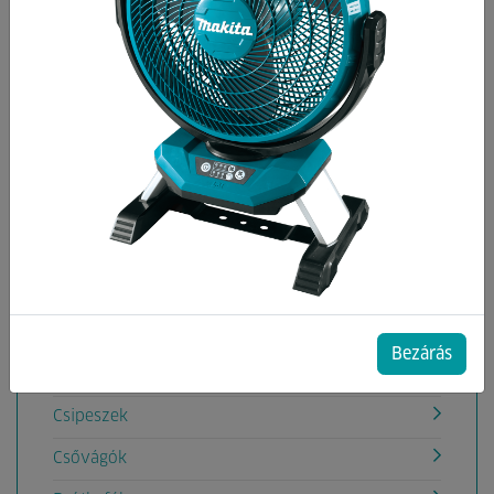
Kategóriák
Burkoló szerszámok
Cigányfúrók
Csapágylehúzó
Csapszegkiütő
Csapszegvágó
Csavarhúzók, készletek
Csavarkulcsok, készletek
Bezárás
Csempevágók, Kővágók, tartozékok
Csipeszek
Csővágók