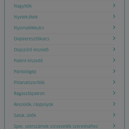
Nagyítók
Nyelek,ékek
Nyomatékkulcs
Olajleeresztőkulcs
Olajszűrő leszedő
Patent kiszedő
Pántológép
Pillanatszorítók
Ragasztópatron
Reszelők, ráspolyok
Satuk, üllők
Spec. szerszámok vízvezeték szereléséhez