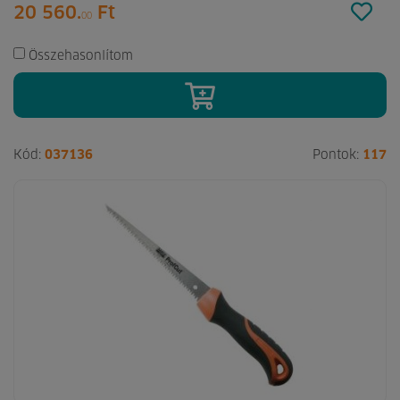
20 560.
Ft
00
Összehasonlítom
Kód:
037136
Pontok:
117