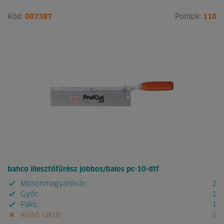
Kód:
007387
Pontok:
110
bahco illesztőfűrész jobbos/balos pc-10-dtf
Mosonmagyaróvár:
2
Győr:
1
Paks:
1
Külső raktár:
0