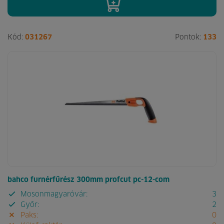
Kód:
031267
Pontok:
133
bahco furnérfűrész 300mm profcut pc-12-com
Mosonmagyaróvár:
3
Győr:
2
Paks:
0