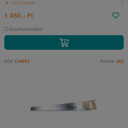
Külső raktár:
0
1 450.
Ft
00
Összehasonlítom
Kód:
134591
Pontok:
262