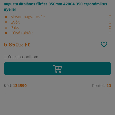
augusta általános fűrész 350mm 42004 350 ergonómikus
nyéllel
Mosonmagyaróvár:
0
Győr:
0
Paks:
0
Külső raktár:
0
6 850.
Ft
00
Összehasonlítom
Kód:
134590
Pontok:
13