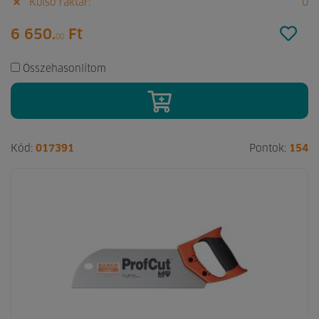
Külső raktár:
0
6 650.
Ft
00
Összehasonlítom
Kód:
017391
Pontok:
154