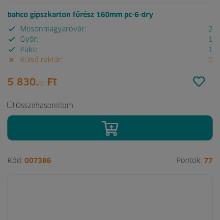
bahco gipszkarton fűrész 160mm pc-6-dry
Mosonmagyaróvár:
2
Győr:
1
Paks:
1
Külső raktár:
0
5 830.
Ft
00
Összehasonlítom
Kód:
007386
Pontok:
77