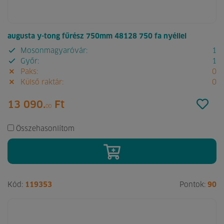
augusta y-tong fűrész 750mm 48128 750 fa nyéllel
Mosonmagyaróvár:
1
Győr:
1
Paks:
0
Külső raktár:
0
13 090.
Ft
00
Összehasonlítom
Kód:
119353
Pontok:
90