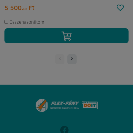
5 500.
Ft
00
Összehasonlítom