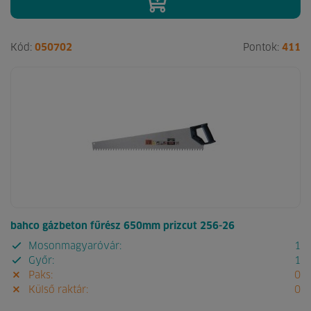
Kód:
050702
Pontok:
411
bahco gázbeton fűrész 650mm prizcut 256-26
Mosonmagyaróvár:
1
Győr:
1
Paks:
0
Külső raktár:
0