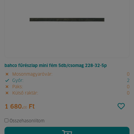
bahco fűrészlap mini fém 5db/csomag 228-32-5p
Mosonmagyaróvár:
0
Győr:
2
Paks:
0
Külső raktár:
0
1 680.
Ft
00
Összehasonlítom