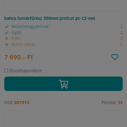
bahco furnérfűrész 300mm profcut pc-12-ven
Mosonmagyaróvár:
2
Győr:
2
Paks:
0
Külső raktár:
0
7 690.
Ft
00
Összehasonlítom
Kód:
007915
Pontok:
34