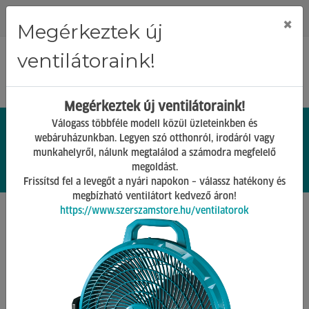
Regisztráció
Bejelentkezés
×
Megérkeztek új
ventilátoraink!
Megérkeztek új ventilátoraink!
Válogass többféle modell közül üzleteinkben és
webáruházunkban. Legyen szó otthonról, irodáról vagy
munkahelyről, nálunk megtalálod a számodra megfelelő
0.
Ft
megoldást.
00
0
0
Frissítsd fel a levegőt a nyári napokon – válassz hatékony és
megbízható ventilátort kedvező áron!
https://www.szerszamstore.hu/ventilatorok
Főoldal
Termékek
Kézi szerszámok
Kézi fűrészek
Vissza