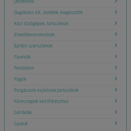
Drótkefék
Dugókulcs klt., betétek, kiegészítők
Kézi tűzőgépek, tartozékok
Emelőberendezések
Építési szerszámok
Favésők
Fenőidom
Fogók
Forgácsoló eszközök,tartozékok
Fűrészlapok kéziifűrészhez
Gérládák
Gyaluk