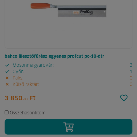
bahco illesztőfűrész egyenes profcut pc-10-dtr
Mosonmagyaróvár:
3
Győr:
1
Paks:
0
Külső raktár:
0
3 850.
Ft
00
Összehasonlítom