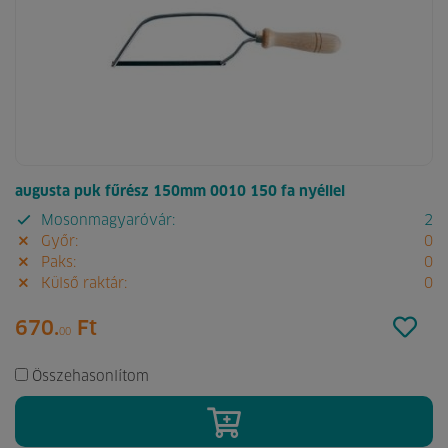
augusta puk fűrész 150mm 0010 150 fa nyéllel
Mosonmagyaróvár:
2
Győr:
0
Paks:
0
Külső raktár:
0
670.
Ft
00
Összehasonlítom