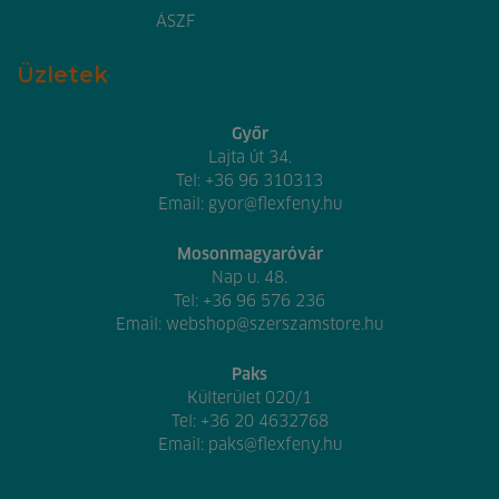
ÁSZF
Üzletek
Győr
Lajta út 34.
Tel:
+36 96 310313
Email:
gyor@flexfeny.hu
Mosonmagyaróvár
Nap u. 48.
Tel:
+36 96 576 236
Email:
webshop@szerszamstore.hu
Paks
Külterület 020/1
Tel:
+36 20 4632768
Email:
paks@flexfeny.hu