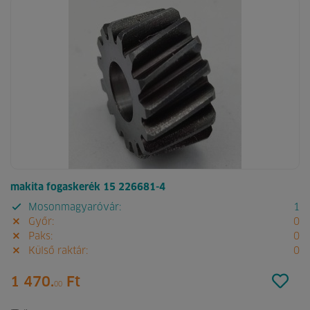
makita fogaskerék 15 226681-4
Mosonmagyaróvár:
1
Győr:
0
Paks:
0
Külső raktár:
0
1 470.
Ft
00