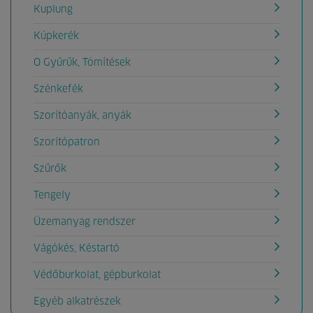
Kuplung
Kúpkerék
O Gyűrűk, Tömítések
Szénkefék
Szorítóanyák, anyák
Szorítópatron
Szűrők
Tengely
Üzemanyag rendszer
Vágókés, Késtartó
Védőburkolat, gépburkolat
Egyéb alkatrészek