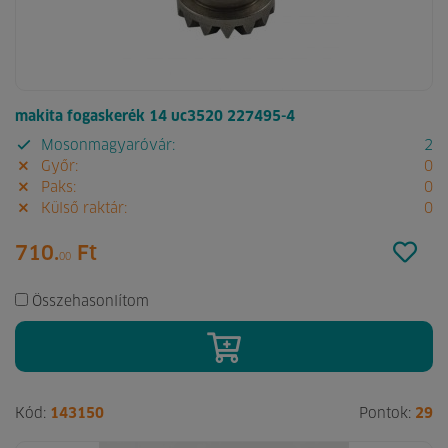
makita fogaskerék 14 uc3520 227495-4
Mosonmagyaróvár:
2
Győr:
0
Paks:
0
Külső raktár:
0
710.
Ft
00
Összehasonlítom
Kód:
143150
Pontok:
29