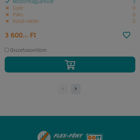
Mosonmagyaróvár:
3
Győr:
0
Paks:
0
Külső raktár:
0
3 600.
Ft
45
Összehasonlítom