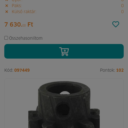
Győr:
0
Paks:
0
Külső raktár:
0
7 630.
Ft
00
Összehasonlítom
Kód:
097449
Pontok:
102