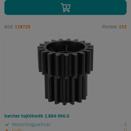
Kód:
118729
Pontok:
153
karcher hajtókerék 2.884-966.0
Mosonmagyaróvár:
1