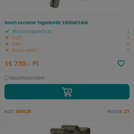
bosch excenter fogaskerék 1600a014s6
Mosonmagyaróvár:
1
Győr:
0
Paks:
0
Külső raktár:
0
15 730.
Ft
00
Összehasonlítom
Kód:
106528
Pontok:
27