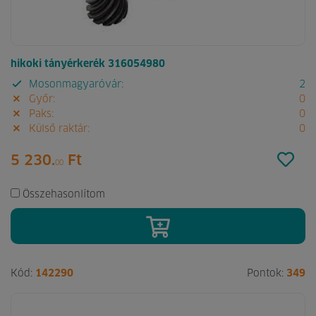
hikoki tányérkerék 316054980
Mosonmagyaróvár:
2
Győr:
0
Paks:
0
Külső raktár:
0
5 230.
Ft
00
Összehasonlítom
Kód:
142290
Pontok:
349