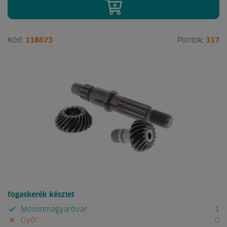
Kód:
118673
Pontok:
317
fogaskerék készlet
Mosonmagyaróvár:
1
Győr:
0