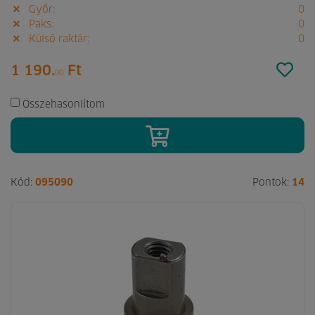
Győr:
0
Paks:
0
Külső raktár:
0
1 190.
Ft
00
Összehasonlítom
Kód:
095090
Pontok:
14