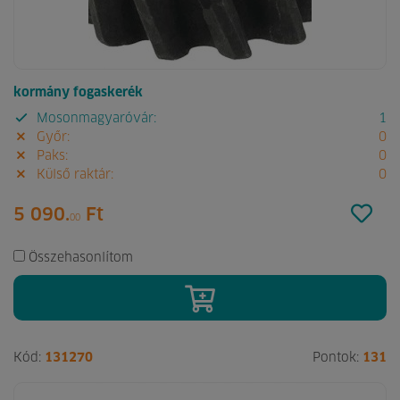
kormány fogaskerék
Mosonmagyaróvár:
1
Győr:
0
Paks:
0
Külső raktár:
0
5 090.
Ft
00
Összehasonlítom
Kód:
131270
Pontok:
131