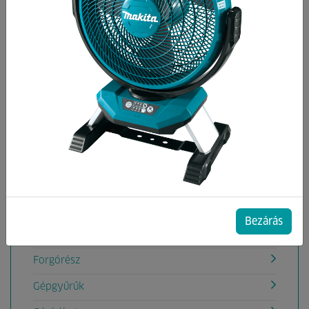
Kategóriák
Állórész
Bowden
Csapágyak
Csapszeg
Dugattyú, Henger
Ékszíjak
Fogaskerekek
Bezárás
Fogantyú, markolat
Forgórész
Gépgyűrűk