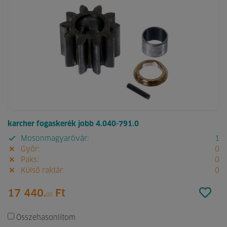
karcher fogaskerék jobb 4.040-791.0
Mosonmagyaróvár:
1
Győr:
0
Paks:
0
Külső raktár:
0
17 440.
Ft
00
Összehasonlítom