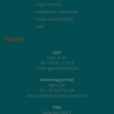
Céginformáció
Adatkezelési tájékoztató
Elállás a szerződéstől
ÁSZF
Üzletek
Győr
Lajta út 34.
Tel:
+36 96 310313
Email:
gyor@flexfeny.hu
Mosonmagyaróvár
Nap u. 48.
Tel:
+36 96 576 236
Email:
webshop@szerszamstore.hu
Paks
Külterület 020/1