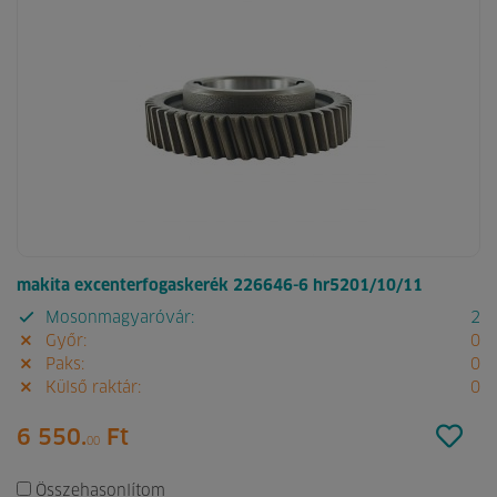
makita excenterfogaskerék 226646-6 hr5201/10/11
Mosonmagyaróvár:
2
Győr:
0
Paks:
0
Külső raktár:
0
6 550.
Ft
00
Összehasonlítom