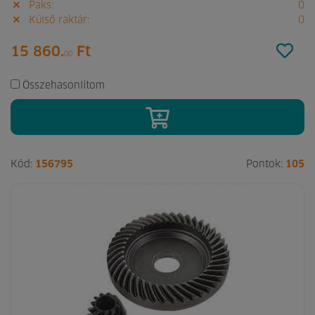
Paks:
0
Külső raktár:
0
15 860.
Ft
00
Összehasonlítom
Kód:
156795
Pontok:
105