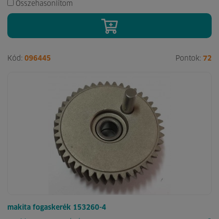
Összehasonlítom
Kód:
096445
Pontok:
72
makita fogaskerék 153260-4