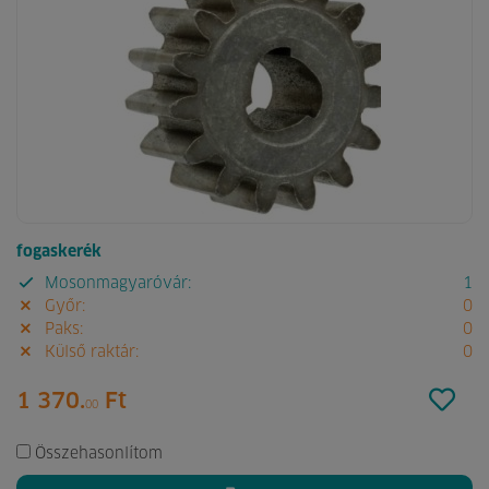
fogaskerék
Mosonmagyaróvár:
1
Győr:
0
Paks:
0
Külső raktár:
0
1 370.
Ft
00
Összehasonlítom