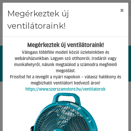
Regisztráció
Bejelentkezés
×
Megérkeztek új
ventilátoraink!
Megérkeztek új ventilátoraink!
Válogass többféle modell közül üzleteinkben és
webáruházunkban. Legyen szó otthonról, irodáról vagy
munkahelyről, nálunk megtalálod a számodra megfelelő
0.
Ft
megoldást.
00
0
0
Frissítsd fel a levegőt a nyári napokon – válassz hatékony és
megbízható ventilátort kedvező áron!
https://www.szerszamstore.hu/ventilatorok
Főoldal
Termékek
Alkatrészek
Fogaskerekek
Vissza