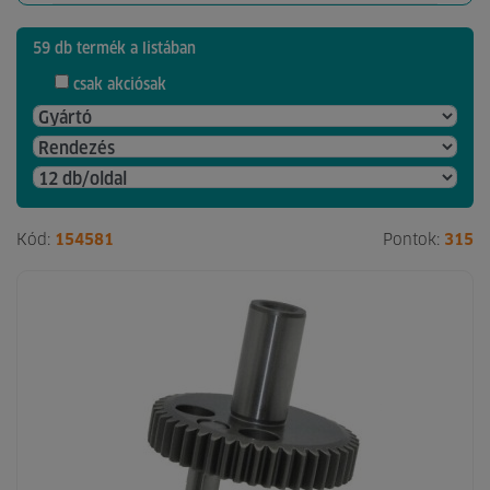
59 db termék a listában
csak akciósak
Kód:
154581
Pontok:
315