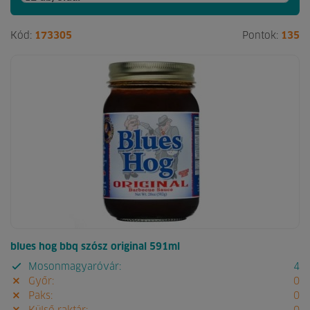
Kód:
173305
Pontok:
135
blues hog bbq szósz original 591ml
Mosonmagyaróvár:
4
Győr:
0
Paks:
0