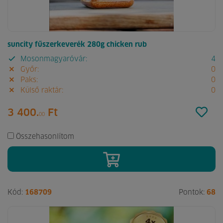
suncity fűszerkeverék 280g chicken rub
Mosonmagyaróvár:
4
Győr:
0
Paks:
0
Külső raktár:
0
3 400.
Ft
00
Összehasonlítom
Kód:
168709
Pontok:
68