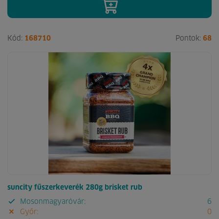
Kód:
168710
Pontok:
68
suncity fűszerkeverék 280g brisket rub
Mosonmagyaróvár:
6
Győr:
0