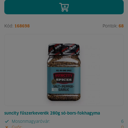
Kód:
168698
Pontok:
68
suncity fűszerkeverék 280g só-bors-fokhagyma
Mosonmagyaróvár:
6
Győr:
0