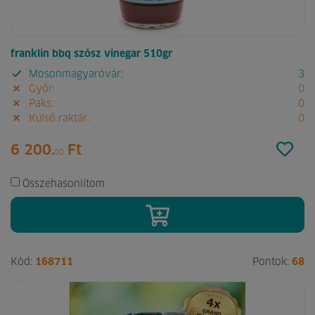
franklin bbq szósz vinegar 510gr
Mosonmagyaróvár:
3
Győr:
0
Paks:
0
Külső raktár:
0
6 200.
Ft
00
Összehasonlítom
Kód:
168711
Pontok:
68