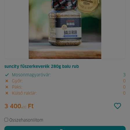
suncity fűszerkeverék 280g balu rub
Mosonmagyaróvár:
3
Győr:
0
Paks:
0
Külső raktár:
0
3 400.
Ft
00
Összehasonlítom