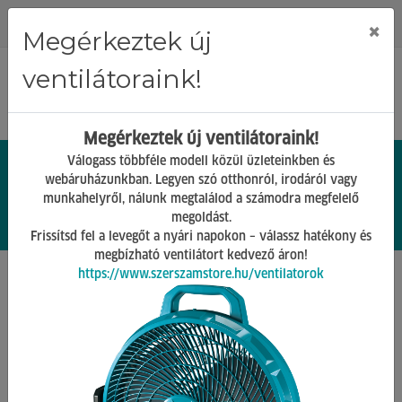
Regisztráció
Bejelentkezés
×
Megérkeztek új
ventilátoraink!
Megérkeztek új ventilátoraink!
Válogass többféle modell közül üzleteinkben és
webáruházunkban. Legyen szó otthonról, irodáról vagy
munkahelyről, nálunk megtalálod a számodra megfelelő
0.
Ft
megoldást.
00
0
0
Frissítsd fel a levegőt a nyári napokon – válassz hatékony és
megbízható ventilátort kedvező áron!
https://www.szerszamstore.hu/ventilatorok
Főoldal
Termékek
Grillek és tartozékai
Fűszerek
Vissza