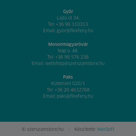
Győr
Lajta út 34.
Tel:
+36 96 310313
Email:
gyor@flexfeny.hu
Mosonmagyaróvár
Nap u. 48.
Tel:
+36 96 576 236
Email:
webshop@szerszamstore.hu
Paks
Külterület 020/1
Tel:
+36 20 4632768
Email:
paks@flexfeny.hu
© szerszamstore.hu
Készítette:
NeoSoft