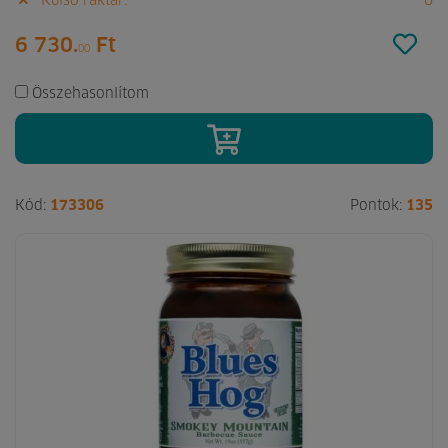
Külső raktár:
0
6 730.
Ft
00
Összehasonlítom
Kód:
173306
Pontok:
135