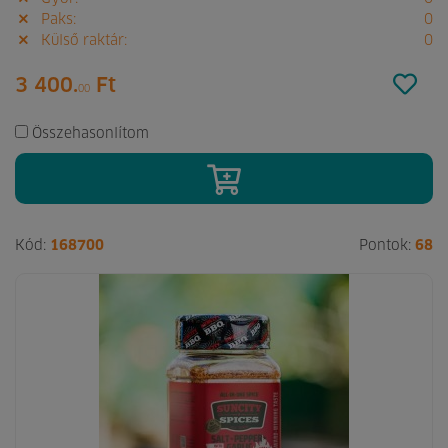
Paks:
0
Külső raktár:
0
3 400.
Ft
00
Összehasonlítom
Kód:
168700
Pontok:
68