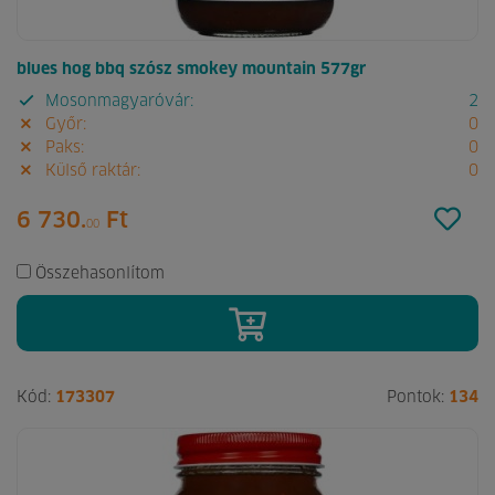
blues hog bbq szósz smokey mountain 577gr
Mosonmagyaróvár:
2
Győr:
0
Paks:
0
Külső raktár:
0
6 730.
Ft
00
Összehasonlítom
Kód:
173307
Pontok:
134