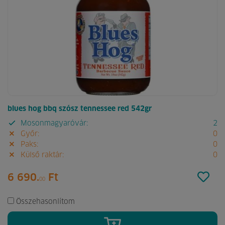
blues hog bbq szósz tennessee red 542gr
Mosonmagyaróvár:
2
Győr:
0
Paks:
0
Külső raktár:
0
6 690.
Ft
00
Összehasonlítom