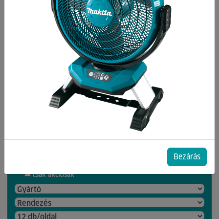
Kategóriák
Bográcsok, Üstök
Pizzakemence
Pizzakemencék Tartozékai
Weber
Egyéb grill
Fűszerek
Bezárás
21 db termék a listában
csak akciósak