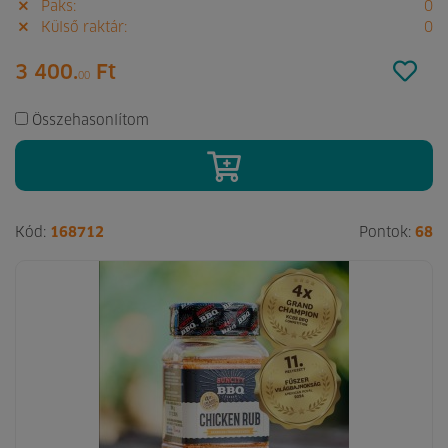
Paks:
0
Külső raktár:
0
3 400.
Ft
00
Összehasonlítom
Kód:
168712
Pontok:
68