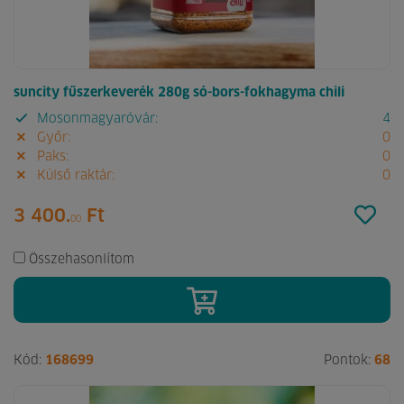
suncity fűszerkeverék 280g só-bors-fokhagyma chili
Mosonmagyaróvár:
4
Győr:
0
Paks:
0
Külső raktár:
0
3 400.
Ft
00
Összehasonlítom
Kód:
168699
Pontok:
68