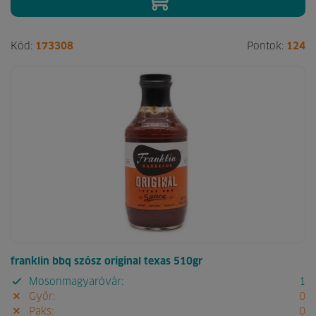
Kód:
173308
Pontok:
124
franklin bbq szósz original texas 510gr
Mosonmagyaróvár:
1
Győr:
0
Paks:
0