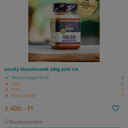
suncity fűszerkeverék 280g pork rub
Mosonmagyaróvár:
4
Győr:
0
Paks:
0
Külső raktár:
0
3 400.
Ft
00
Összehasonlítom