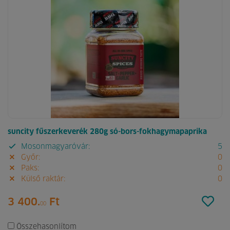
suncity fűszerkeverék 280g só-bors-fokhagymapaprika
Mosonmagyaróvár:
5
Győr:
0
Paks:
0
Külső raktár:
0
3 400.
Ft
00
Összehasonlítom