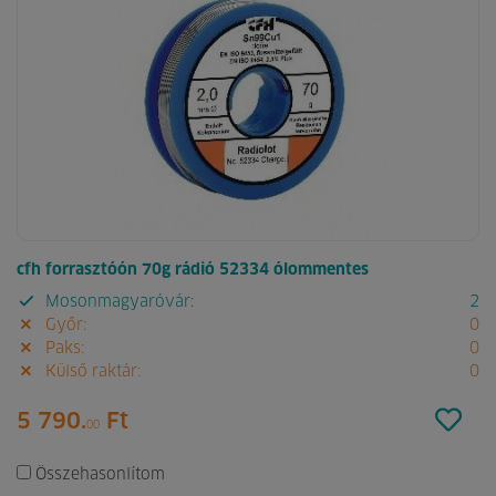
cfh forrasztóón 70g rádió 52334 ólommentes
Mosonmagyaróvár:
2
Győr:
0
Paks:
0
Külső raktár:
0
5 790.
Ft
00
Összehasonlítom