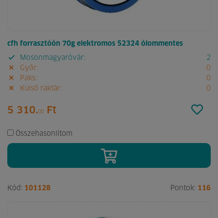
cfh forrasztóón 70g elektromos 52324 ólommentes
Mosonmagyaróvár:
2
Győr:
0
Paks:
0
Külső raktár:
0
5 310.
Ft
00
Összehasonlítom
Kód:
101128
Pontok:
116