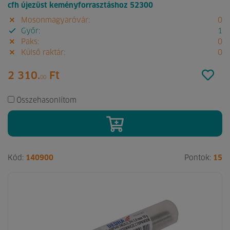
cfh újezüst keményforrasztáshoz 52300
Mosonmagyaróvár:
0
Győr:
1
Paks:
0
Külső raktár:
0
2 310.
Ft
00
Összehasonlítom
Kód:
140900
Pontok:
15