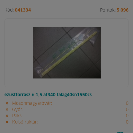
Kód:
041334
Pontok:
5 096
ezüstforrasz ¤ 1,5 af340 falag40sn1550cs
Mosonmagyaróvár:
0
Győr:
0
Paks:
0
Külső raktár:
0