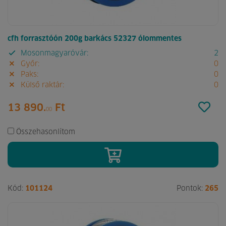
cfh forrasztóón 200g barkács 52327 ólommentes
Mosonmagyaróvár:
2
Győr:
0
Paks:
0
Külső raktár:
0
13 890.
Ft
00
Összehasonlítom
Kód:
101124
Pontok:
265