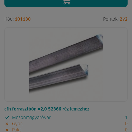
Kód:
101130
Pontok:
272
cfh forrasztóón ¤2,0 52366 réz lemezhez
Mosonmagyaróvár:
1
Győr:
0
Paks:
0