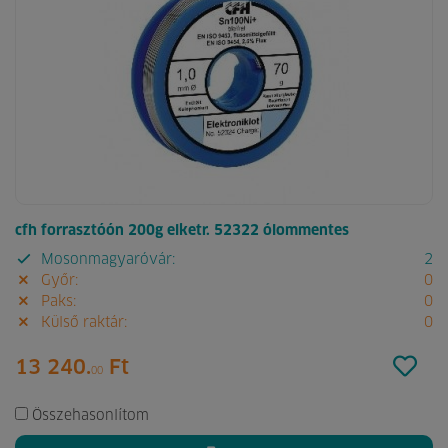
cfh forrasztóón 200g elketr. 52322 ólommentes
Mosonmagyaróvár:
2
Győr:
0
Paks:
0
Külső raktár:
0
13 240.
Ft
00
Összehasonlítom