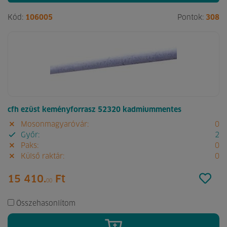
Kód:
106005
Pontok:
308
cfh ezüst keményforrasz 52320 kadmiummentes
Mosonmagyaróvár:
0
Győr:
2
Paks:
0
Külső raktár:
0
15 410.
Ft
00
Összehasonlítom