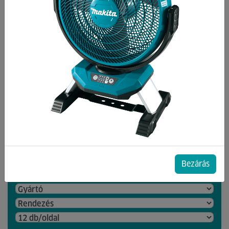
Kategóriák
Forrasztóanyag
Forrasztó eszközök
Forrasztó tartozékok
Forrasztópáka
Forrasztólámpa
42 db termék a listában
Bezárás
csak akciósak