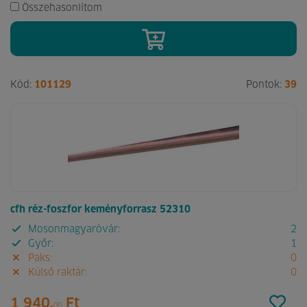
Összehasonlítom
Kód:
101129
Pontok:
39
cfh réz-foszfor keményforrasz 52310
Mosonmagyaróvár:
2
Győr:
1
Paks:
0
Külső raktár:
0
1 940.
Ft
00