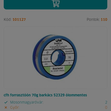
Kód:
101127
Pontok:
110
cfh forrasztóón 70g barkács 52329 ólommentes
Mosonmagyaróvár:
2
Győr:
0