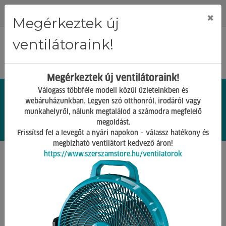
Regisztráció
Bejelentkezés
×
Megérkeztek új
ventilátoraink!
Megérkeztek új ventilátoraink!
Válogass többféle modell közül üzleteinkben és
webáruházunkban. Legyen szó otthonról, irodáról vagy
munkahelyről, nálunk megtalálod a számodra megfelelő
0.
Ft
megoldást.
00
0
0
Frissítsd fel a levegőt a nyári napokon – válassz hatékony és
megbízható ventilátort kedvező áron!
https://www.szerszamstore.hu/ventilatorok
Főoldal
Termékek
Forrasztó eszközök, tartozékok
Forrasztóanyag
Vissza