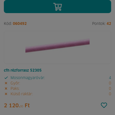
Kód:
060492
Pontok:
42
cfh rézforrasz 52305
Mosonmagyaróvár:
4
Győr:
0
Paks:
0
Külső raktár:
0
2 120.
Ft
00