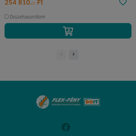
254 810.
Ft
00
Összehasonlítom