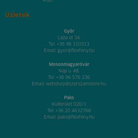
ÁSZF
Üzletek
Győr
Lajta út 34.
Tel:
+36 96 310313
Email:
gyor@flexfeny.hu
Mosonmagyaróvár
Nap u. 48.
Tel:
+36 96 576 236
Email:
webshop@szerszamstore.hu
Paks
Külterület 020/1
Tel:
+36 20 4632768
Email:
paks@flexfeny.hu