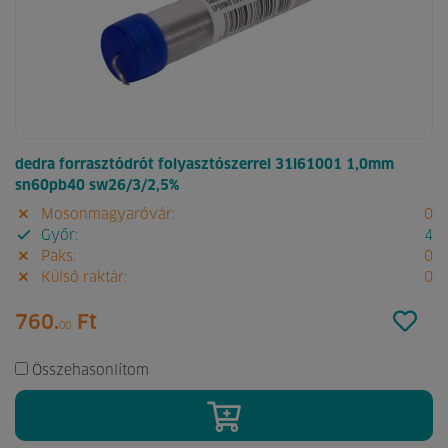
dedra forrasztódrót folyasztószerrel 31l61001 1,0mm
sn60pb40 sw26/3/2,5%
Mosonmagyaróvár:
0
Győr:
4
Paks:
0
Külső raktár:
0
760.
Ft
00
Összehasonlítom