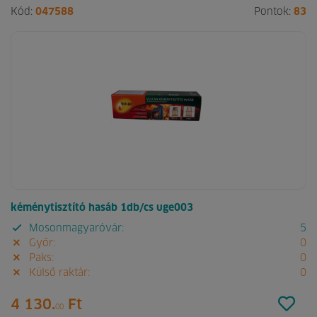
Kód:
047588
Pontok:
83
kéménytisztító hasáb 1db/cs uge003
Mosonmagyaróvár:
5
Győr:
0
Paks:
0
Külső raktár:
0
4 130.
Ft
00