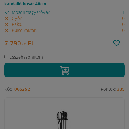
kandalló kosár 48cm
Mosonmagyaróvár:
1
Győr:
0
Paks:
0
Külső raktár:
0
7 290.
Ft
00
Összehasonlítom
Kód:
065252
Pontok:
335