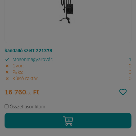
kandalló szett 221378
Mosonmagyaróvár:
1
Győr:
0
Paks:
0
Külső raktár:
0
16 760.
Ft
00
Összehasonlítom