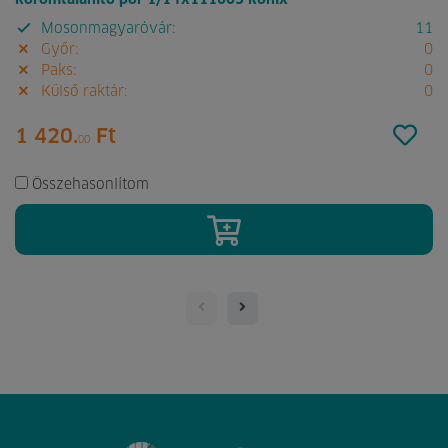
koromtalanító por 1/1 fx111005 konix
Mosonmagyaróvár:
11
Győr:
0
Paks:
0
Külső raktár:
0
1 420.
Ft
00
Összehasonlítom