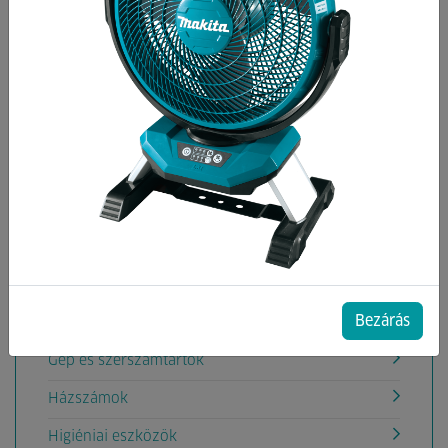
Kategóriák
Egyéb
Autó és kerékpár tartozékok
Bútor Tartozékok
Camping Tartozékok
Építési vasalatok
Építési vegyi anyagok
Bezárás
Festékek,Festőkellékek
Gép és szerszámtartók
Házszámok
Higiéniai eszközök