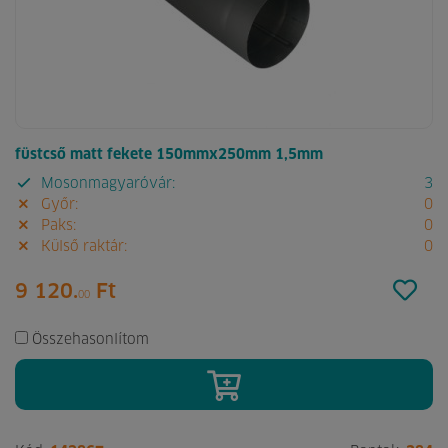
füstcső matt fekete 150mmx250mm 1,5mm
Mosonmagyaróvár:
3
Győr:
0
Paks:
0
Külső raktár:
0
9 120.
Ft
00
Összehasonlítom