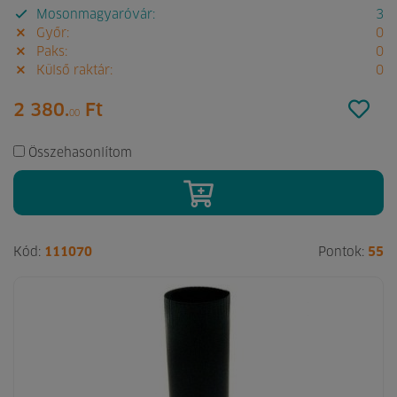
Mosonmagyaróvár:
3
Győr:
0
Paks:
0
Külső raktár:
0
2 380.
Ft
00
Összehasonlítom
Kód:
111070
Pontok:
55