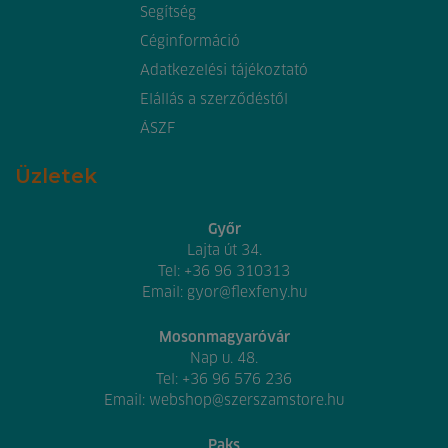
Segítség
Céginformáció
Adatkezelési tájékoztató
Elállás a szerződéstől
ÁSZF
Üzletek
Győr
Lajta út 34.
Tel:
+36 96 310313
Email:
gyor@flexfeny.hu
Mosonmagyaróvár
Nap u. 48.
Tel:
+36 96 576 236
Email:
webshop@szerszamstore.hu
Paks