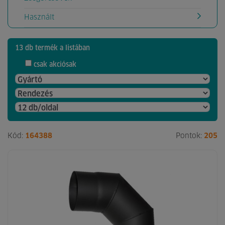
Használt
13 db termék a listában
csak akciósak
Kód:
164388
Pontok:
205