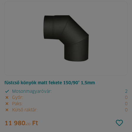
füstcső könyök matt fekete 150/90° 1,5mm
Mosonmagyaróvár:
2
Győr:
0
Paks:
0
Külső raktár:
0
11 980.
Ft
00