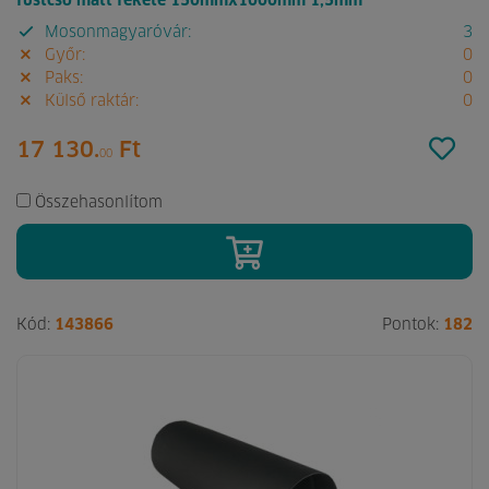
füstcső matt fekete 150mmx1000mm 1,5mm
Mosonmagyaróvár:
3
Győr:
0
Paks:
0
Külső raktár:
0
17 130.
Ft
00
Összehasonlítom
Kód:
143866
Pontok:
182