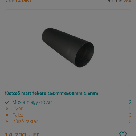
Kód:
143867
Pontok:
284
füstcső matt fekete 150mmx500mm 1,5mm
Mosonmagyaróvár:
2
Győr:
0
Paks:
0
Külső raktár:
0
14 200.
Ft