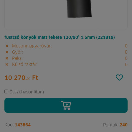
füstcső könyök matt fekete 120/90° 1,5mm (221819)
Mosonmagyaróvár:
0
Győr:
0
Paks:
0
Külső raktár:
0
10 270.
Ft
00
Összehasonlítom
Kód:
143864
Pontok:
240