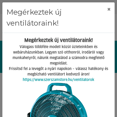
Regisztráció
Bejelentkezés
×
Megérkeztek új
ventilátoraink!
Megérkeztek új ventilátoraink!
Válogass többféle modell közül üzleteinkben és
webáruházunkban. Legyen szó otthonról, irodáról vagy
munkahelyről, nálunk megtalálod a számodra megfelelő
0.
Ft
megoldást.
00
0
0
Frissítsd fel a levegőt a nyári napokon – válassz hatékony és
megbízható ventilátort kedvező áron!
https://www.szerszamstore.hu/ventilatorok
Főoldal
Termékek
Egyéb termékek
Kandalló kiegészítők
Vissza