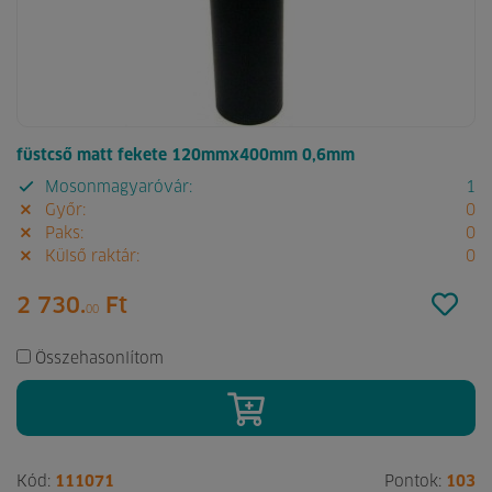
füstcső matt fekete 120mmx400mm 0,6mm
Mosonmagyaróvár:
1
Győr:
0
Paks:
0
Külső raktár:
0
2 730.
Ft
00
Összehasonlítom
Kód:
111071
Pontok:
103