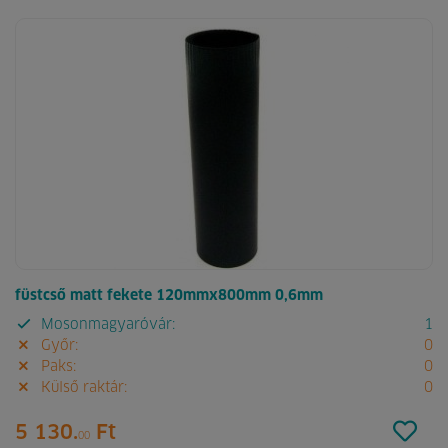
füstcső matt fekete 120mmx800mm 0,6mm
Mosonmagyaróvár:
1
Győr:
0
Paks:
0
Külső raktár:
0
5 130.
Ft
00