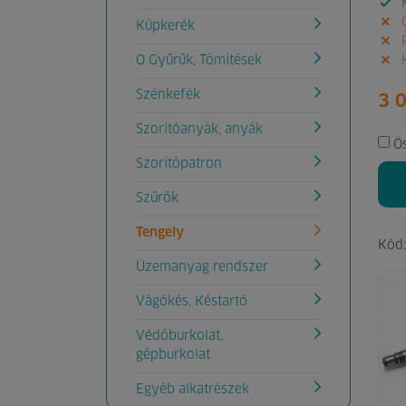
M
G
Kúpkerék
P
K
O Gyűrűk, Tömítések
Szénkefék
3 
Szorítóanyák, anyák
Ö
Szorítópatron
Szűrők
Tengely
Kód
Üzemanyag rendszer
Vágókés, Késtartó
Védőburkolat,
gépburkolat
Egyéb alkatrészek