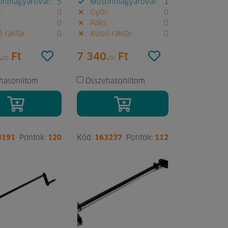
nmagyaróvár:
5
Mosonmagyaróvár:
1
:
0
Győr:
0
:
0
Paks:
0
 raktár:
0
Külső raktár:
0
.
Ft
7 340.
Ft
00
00
hasonlítom
Összehasonlítom
3191
Pontok:
120
Kód:
163237
Pontok:
112