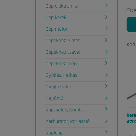
Gép elektronika
Ö
Gép kerék
Gép motor
Gépekhez Alátét
Kód
Gépekhez csavar
Gépekhez rugó
Gyújtás, Indítás
Gyűjtőzsákok
Hajtómű
Kapcsolók, Gombok
keré
Karburátor, Porlasztó
470
Kuplung