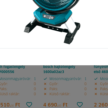
:
067722
Pontok:
230
Kód:
160153
Pontok:
94
Kód:
06
h fogastengely
bosch hajtótengely
fűnyíró
7000556
1600a02az3
első 46
osonmagyaróvár:
1
Mosonmagyaróvár:
1
Moso
yőr:
0
Győr:
0
Győr
aks:
0
Paks:
0
Paks
ülső raktár:
0
Külső raktár:
0
Külső
 510.
Ft
4 690.
Ft
2 260
00
00