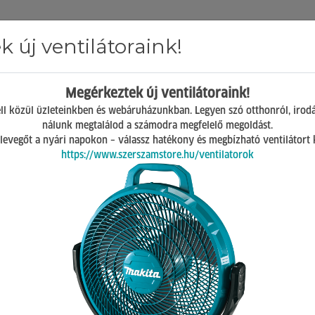
 új ventilátoraink!
Hírek
ÁSZF
GY.I.K.
Kapcsolat
Megérkeztek új ventilátoraink!
Mosonmagyaróvár
ll közül üzleteinkben és webáruházunkban. Legyen szó otthonról, irod
H-P 07:00-17:00
nálunk megtalálod a számodra megfelelő megoldást.
Sz 08:00-12:00
 a levegőt a nyári napokon – válassz hatékony és megbízható ventilátort
https://www.szerszamstore.hu/ventilatorok
 db termék a listában
csak akciósak