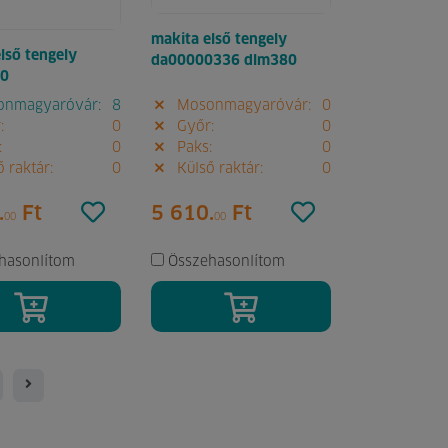
makita első tengely
lső tengely
da00000336 dlm380
-0
nmagyaróvár:
8
Mosonmagyaróvár:
0
:
0
Győr:
0
:
0
Paks:
0
 raktár:
0
Külső raktár:
0
.
Ft
5 610.
Ft
00
00
hasonlítom
Összehasonlítom