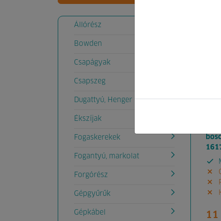
Kód
Állórész
Bowden
Csapágyak
Csapszeg
Dugattyú, Henger
Ékszíjak
bosc
Fogaskerekek
161
Fogantyú, markolat
M
G
Forgórész
P
K
Gépgyűrűk
Gépkábel
11