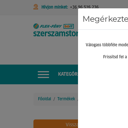
Hívjon minket:
+36 96 576 236
Megérkeztek
STIHL
Válogass többféle mode
Frissítsd fel
KATEGÓRIÁK
Főoldal
Termékek
Alkatrészek
Tengely
Vissza
43