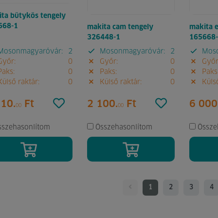
ta bütykös tengely
668-1
makita cam tengely
makita e
326448-1
165668
osonmagyaróvár:
2
Mosonmagyaróvár:
2
Moso
yőr:
0
Győr:
0
Győr
aks:
0
Paks:
0
Paks
ülső raktár:
0
Külső raktár:
0
Külső
310.
Ft
2 100.
Ft
6 000
00
00
sszehasonlítom
Összehasonlítom
Össze
1
2
3
4