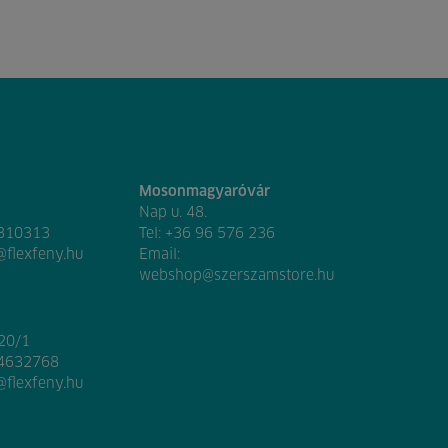
Mosonmagyaróvár
Nap u. 48.
 310313
Tel:
+36 96 576 236
@flexfeny.hu
Email:
webshop@szerszamstore.hu
020/1
 4632768
@flexfeny.hu