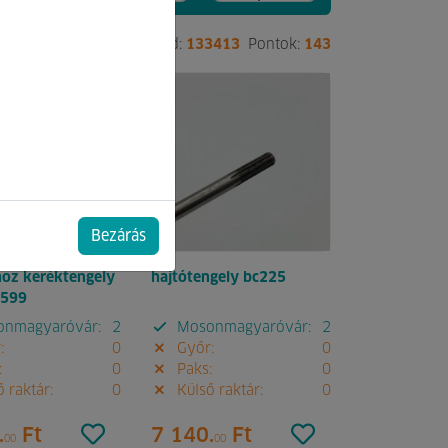
2497
Pontok:
45
Kód:
133413
Pontok:
143
Bezárás
hoz keréktengely
hajtótengely bc225
0599
nmagyaróvár:
2
Mosonmagyaróvár:
2
:
0
Győr:
0
:
0
Paks:
0
 raktár:
0
Külső raktár:
0
.
Ft
7 140.
Ft
00
00