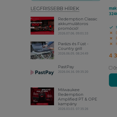
LEGFRISSEBB HÍREK
maki
324
Redemption Classic
akkumulátoros
promóció!
M
G
2026.07.06. 09:01:33
P
Parázs és Füst -
K
Country grill
2026.06.05. 08:24:49
4 
PastPay
Ö
2026.04.16. 09:35:20
Milwaukee
Redemption
Amplified PT & OPE
kampány
2026.03.03. 07:35:26