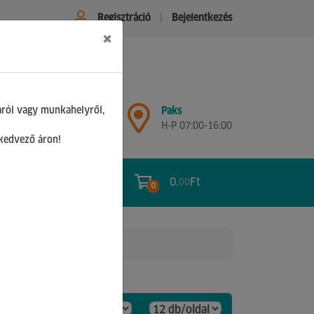
Regisztráció
Bejelentkezés
×
Győr
áról vagy munkahelyről,
Paks
H-P 07:00-17:00
H-P 07:00-16:00
Sz 08:00-12:00
 kedvező áron!
0.
Ft
00
0
0