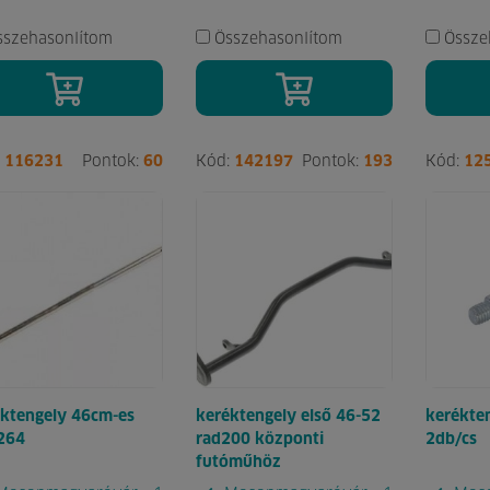
sszehasonlítom
Összehasonlítom
Össze
:
116231
Pontok:
60
Kód:
142197
Pontok:
193
Kód:
12
ktengely 46cm-es
keréktengely első 46-52
kerékte
264
rad200 központi
2db/cs
futóműhöz