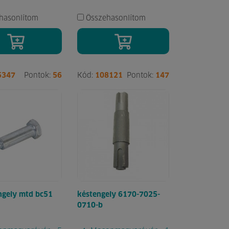
hasonlítom
Összehasonlítom
5347
Pontok:
56
Kód:
108121
Pontok:
147
ngely mtd bc51
késtengely 6170-7025-
0710-b