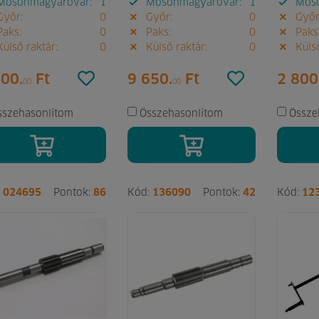
osonmagyaróvár:
1
Mosonmagyaróvár:
1
Moso
yőr:
0
Győr:
0
Győr
aks:
0
Paks:
0
Paks
ülső raktár:
0
Külső raktár:
0
Külső
000.
Ft
9 650.
Ft
2 800
00
00
sszehasonlítom
Összehasonlítom
Össze
:
024695
Pontok:
86
Kód:
136090
Pontok:
42
Kód:
12