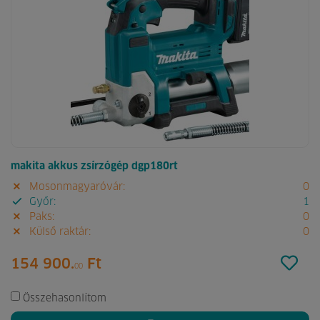
makita akkus zsírzógép dgp180rt
Mosonmagyaróvár:
0
Győr:
1
Paks:
0
Külső raktár:
0
154 900.
Ft
00
Összehasonlítom