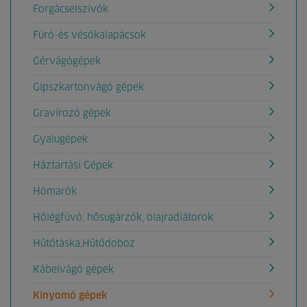
Forgácselszívók
Fúró-és vésőkalapácsok
Gérvágógépek
Gipszkartonvágó gépek
Gravírozó gépek
Gyalugépek
Háztartási Gépek
Hómarók
Hőlégfúvó, hősugárzók, olajradiátorok
Hűtőtáska,Hűtődoboz
Kábelvágó gépek
Kinyomó gépek