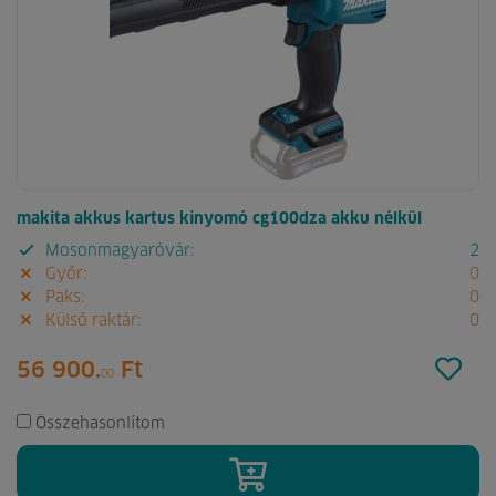
makita akkus kartus kinyomó cg100dza akku nélkül
Mosonmagyaróvár:
2
Győr:
0
Paks:
0
Külső raktár:
0
56 900.
Ft
00
Összehasonlítom