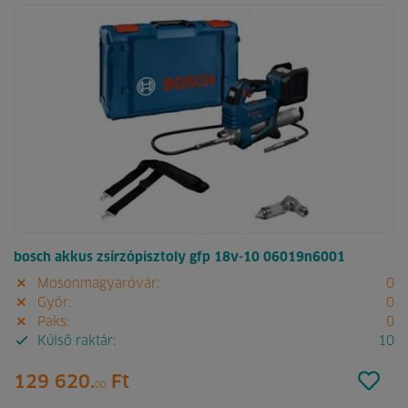
bosch akkus zsírzópisztoly gfp 18v-10 06019n6001
Mosonmagyaróvár:
0
Győr:
0
Paks:
0
Külső raktár:
10
129 620.
Ft
00