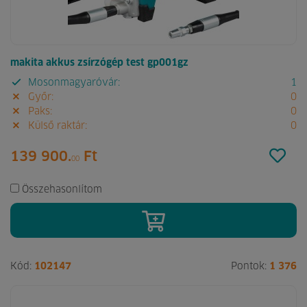
makita akkus zsírzógép test gp001gz
Mosonmagyaróvár:
1
Győr:
0
Paks:
0
Külső raktár:
0
139 900.
Ft
00
Összehasonlítom
Kód:
102147
Pontok:
1 376