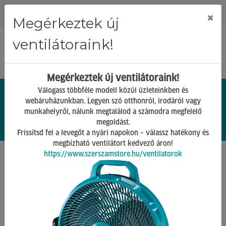
Regisztráció
Bejelentkezés
×
Megérkeztek új
ventilátoraink!
Megérkeztek új ventilátoraink!
Válogass többféle modell közül üzleteinkben és
webáruházunkban. Legyen szó otthonról, irodáról vagy
munkahelyről, nálunk megtalálod a számodra megfelelő
0.
Ft
megoldást.
00
0
0
Frissítsd fel a levegőt a nyári napokon – válassz hatékony és
megbízható ventilátort kedvező áron!
https://www.szerszamstore.hu/ventilatorok
Főoldal
Termékek
Barkács Gépek
Kinyomó gépek
Vissza