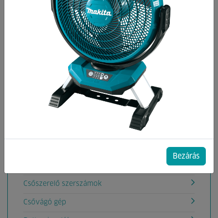
Kategóriák
Akkumulátoros rádiók
Aligátorfűrész gépek
Akkumulátoros Pumpák
Áramfejlesztők
Betoncsiszoló,Betonömörítő gépek
Betonkeverők
Csavarbehajtók, fúrógépek
Bezárás
Csempevágó gépek
Csőszerelő szerszámok
Csővágó gép