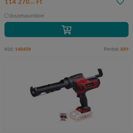
114 270.
Ft
00
Összehasonlítom
Kód:
140459
Pontok:
697