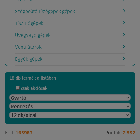
Szögbeütő,Tűzőgépek gépek
Tísztítógépek
Üvegvágó gépek
Ventilátorok
Egyéb gépek
18 db termék a listában
csak akciósak
Kód:
165967
Pontok:
2 592