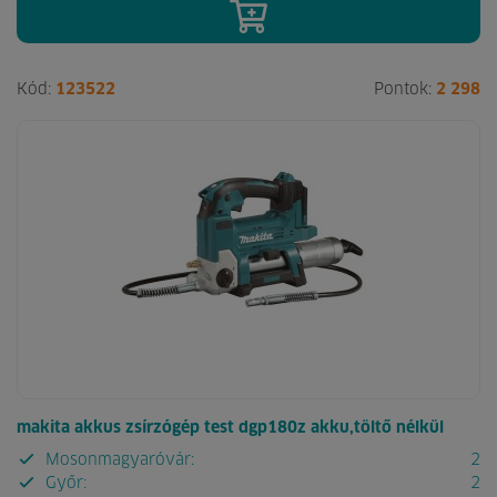
Kód:
123522
Pontok:
2 298
makita akkus zsírzógép test dgp180z akku,töltő nélkül
Mosonmagyaróvár:
2
Győr:
2