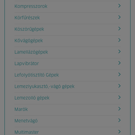
Kompresszorok
Körfűrészek
Köszörűgépek
Kővágógépek
Lamellázógépek
Lapvibrátor
Lefolyótisztító Gépek
Lemezlyukasztó,-vágó gépek
Lemezolló gépek
Marók
Menetvágó
Multimaster