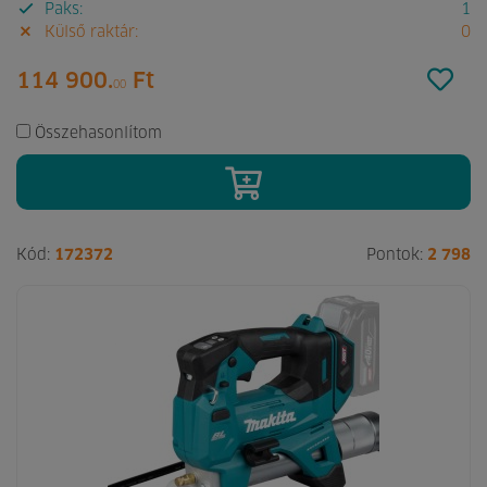
Paks:
1
Külső raktár:
0
114 900.
Ft
00
Összehasonlítom
Kód:
172372
Pontok:
2 798