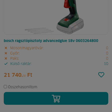
bosch ragsztópisztoly advancedglue 18v 0603264800
Mosonmagyaróvár:
0
Győr:
0
Paks:
0
Külső raktár:
10
21 740.
Ft
00
Összehasonlítom