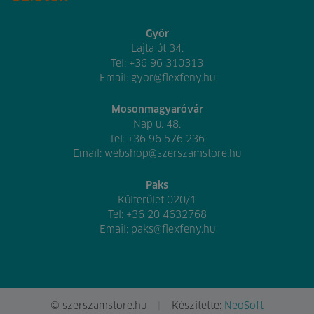
Győr
Lajta út 34.
Tel:
+36 96 310313
Email:
gyor@flexfeny.hu
Mosonmagyaróvár
Nap u. 48.
Tel:
+36 96 576 236
Email:
webshop@szerszamstore.hu
Paks
Külterület 020/1
Tel:
+36 20 4632768
Email:
paks@flexfeny.hu
© szerszamstore.hu
Készítette:
NeoSoft