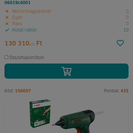
06019c4001
Mosonmagyaróvár:
0
Győr:
0
Paks:
0
Külső raktár:
10
130 310.
Ft
00
Összehasonlítom
Kód:
156697
Pontok:
435