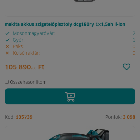
makita akkus szigetelőpisztoly dcg180ry 1x1,5ah li-ion
Mosonmagyaróvár:
2
Győr:
1
Paks:
0
Külső raktár:
0
105 890.
Ft
00
Összehasonlítom
Kód:
135739
Pontok:
3 098