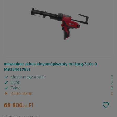
milwaukee akkus kinyomópisztoly m12pcg/310c-0
(4933441783)
Mosonmagyaróvár:
2
Győr:
2
Paks:
2
Külső raktár:
0
68 800.
Ft
00