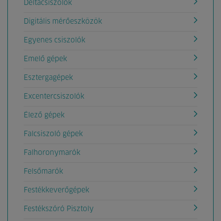
Deltacsiszolók
Digitális mérőeszközök
Egyenes csiszolók
Emelő gépek
Esztergagépek
Excentercsiszolók
Élező gépek
Falcsiszoló gépek
Falhoronymarók
Felsőmarók
Festékkeverőgépek
Festékszóró Pisztoly