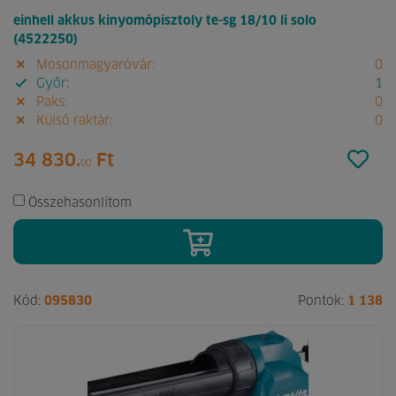
einhell akkus kinyomópisztoly te-sg 18/10 li solo
(4522250)
Mosonmagyaróvár:
0
Győr:
1
Paks:
0
Külső raktár:
0
34 830.
Ft
00
Összehasonlítom
Kód:
095830
Pontok:
1 138