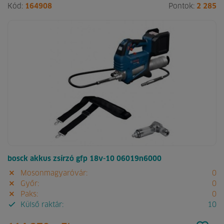
Kód:
164908
Pontok:
2 285
bosck akkus zsírzó gfp 18v-10 06019n6000
Mosonmagyaróvár:
0
Győr:
0
Paks:
0
Külső raktár:
10