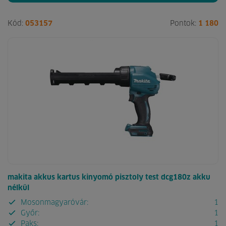
Kód:
053157
Pontok:
1 180
makita akkus kartus kinyomó pisztoly test dcg180z akku
nélkül
Mosonmagyaróvár:
1
Győr:
1
Paks:
1