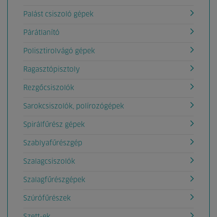
Palást csiszoló gépek
Párátlanító
Polisztirolvágó gépek
Ragasztópisztoly
Rezgőcsiszolók
Sarokcsiszolók, polírozógépek
Spirálfűrész gépek
Szablyafűrészgép
Szalagcsiszolók
Szalagfűrészgépek
Szúrófűrészek
Szett-ek