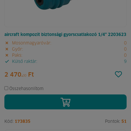
aircraft kompozit biztonsági gyorscsatlakozó 1/4" 2203623
Mosonmagyaróvár:
0
Győr:
0
Paks:
0
Külső raktár:
9
2 470.
Ft
00
Összehasonlítom
Kód:
173835
Pontok:
51