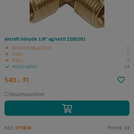
aircraft könyök 1/8" ag/ve10 2200201
Mosonmagyaróvár:
0
Győr:
0
Paks:
0
Külső raktár:
14
540.
Ft
00
Összehasonlítom
Kód:
173838
Pontok:
33