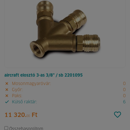
aircraft elosztó 3-as 3/8" / sb 2201095
Mosonmagyaróvár:
0
Győr:
0
Paks:
0
Külső raktár:
6
11 320.
Ft
00
Összehasonlítom