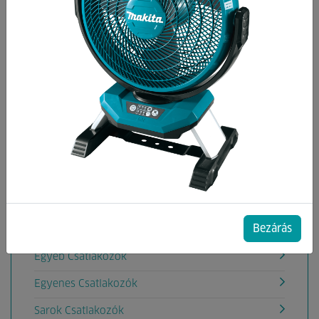
Kategóriák
Toldó Csatlakozó
Gyorscsatlakozók
Tömlőcsatlakozók
T Csatlakozók
Gyűrűs Csatlakozók
Y Csatlakozók
Bezárás
Könyök Csatlakozó
Egyéb Csatlakozók
Egyenes Csatlakozók
Sarok Csatlakozók