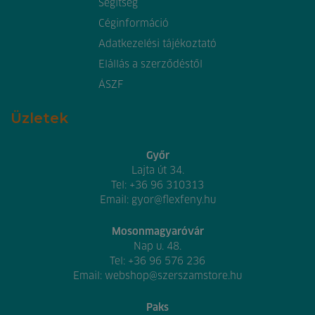
Segítség
Céginformáció
Adatkezelési tájékoztató
Elállás a szerződéstől
ÁSZF
Üzletek
Győr
Lajta út 34.
Tel:
+36 96 310313
Email:
gyor@flexfeny.hu
Mosonmagyaróvár
Nap u. 48.
Tel:
+36 96 576 236
Email:
webshop@szerszamstore.hu
Paks