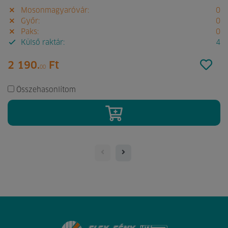
Mosonmagyaróvár:
0
Győr:
0
Paks:
0
Külső raktár:
4
2 190.
Ft
00
Összehasonlítom