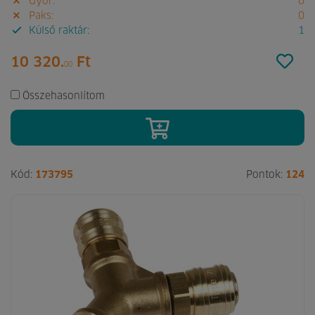
Győr:
0
Paks:
0
Külső raktár:
1
10 320.
Ft
00
Összehasonlítom
Kód:
173795
Pontok:
124