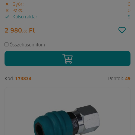
Győr:
0
Paks:
0
Külső raktár:
9
2 980.
Ft
00
Összehasonlítom
Kód:
173834
Pontok:
49