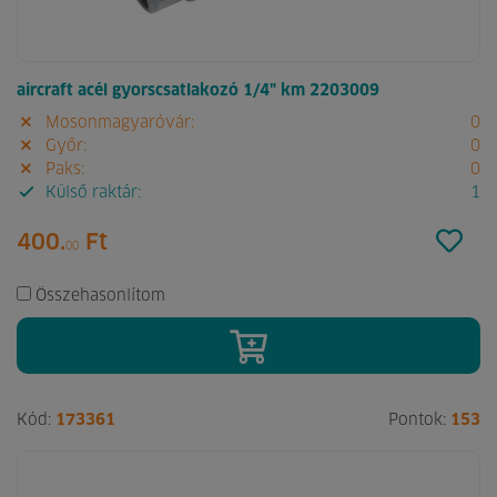
aircraft acél gyorscsatlakozó 1/4" km 2203009
Mosonmagyaróvár:
0
Győr:
0
Paks:
0
Külső raktár:
1
400.
Ft
00
Összehasonlítom
Kód:
173361
Pontok:
153