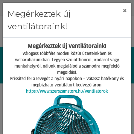
Regisztráció
Bejelentkezés
×
Megérkeztek új
ventilátoraink!
Megérkeztek új ventilátoraink!
Válogass többféle modell közül üzleteinkben és
webáruházunkban. Legyen szó otthonról, irodáról vagy
munkahelyről, nálunk megtalálod a számodra megfelelő
0.
Ft
megoldást.
00
0
0
Frissítsd fel a levegőt a nyári napokon – válassz hatékony és
megbízható ventilátort kedvező áron!
https://www.szerszamstore.hu/ventilatorok
Főoldal
Termékek
Pneumatika, Hidraulika
Csatlakozók
Vissza