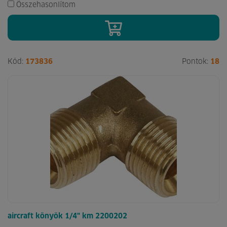
Összehasonlítom
Kód:
173836
Pontok:
18
aircraft könyök 1/4" km 2200202