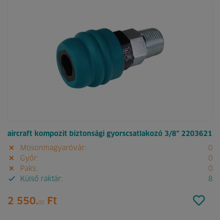
aircraft kompozit biztonsági gyorscsatlakozó 3/8" 2203621
Mosonmagyaróvár:
0
Győr:
0
Paks:
0
Külső raktár:
8
2 550.
Ft
00