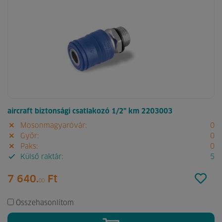
aircraft biztonsági csatlakozó 1/2" km 2203003
Mosonmagyaróvár:
0
Győr:
0
Paks:
0
Külső raktár:
5
7 640.
Ft
00
Összehasonlítom