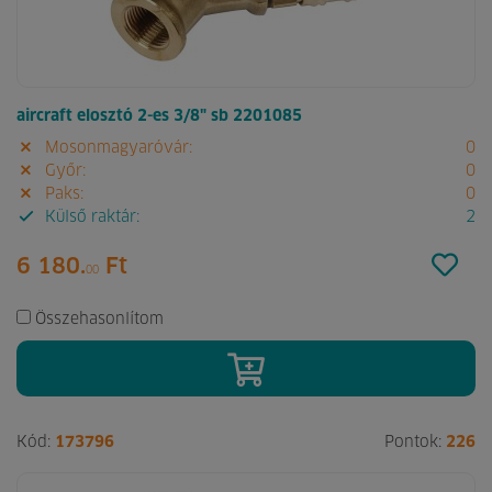
aircraft elosztó 2-es 3/8" sb 2201085
Mosonmagyaróvár:
0
Győr:
0
Paks:
0
Külső raktár:
2
6 180.
Ft
00
Összehasonlítom
Kód:
173796
Pontok:
226