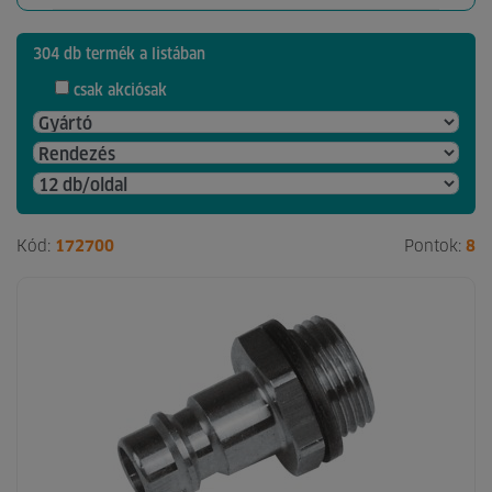
304 db termék a listában
csak akciósak
Kód:
172700
Pontok:
8