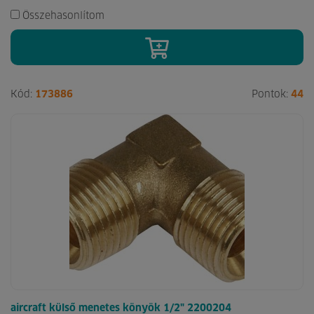
Összehasonlítom
Kód:
173886
Pontok:
44
aircraft külső menetes könyök 1/2" 2200204