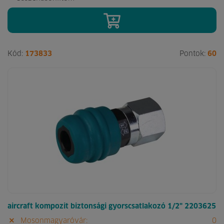
Kód:
173833
Pontok:
60
aircraft kompozit biztonsági gyorscsatlakozó 1/2" 2203625
Mosonmagyaróvár:
0