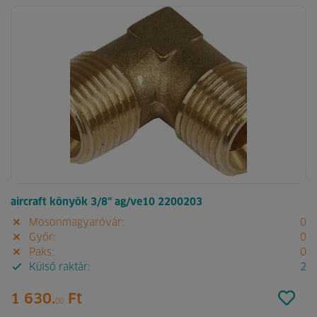
aircraft könyök 3/8" ag/ve10 2200203
Mosonmagyaróvár:
0
Győr:
0
Paks:
0
Külső raktár:
2
1 630.
Ft
00