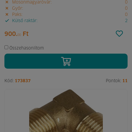
Mosonmagyaróvár:
0
Győr:
0
Paks:
0
Külső raktár:
2
900.
Ft
00
Összehasonlítom
Kód:
173837
Pontok:
11