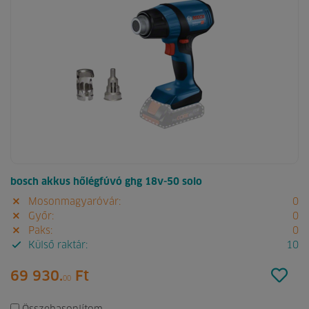
bosch akkus hőlégfúvó ghg 18v-50 solo
Mosonmagyaróvár:
0
Győr:
0
Paks:
0
Külső raktár:
10
69 930.
Ft
00