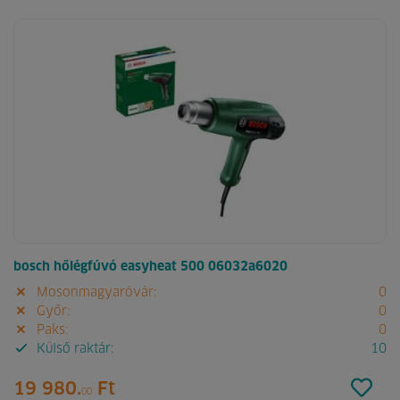
bosch hőlégfúvó easyheat 500 06032a6020
Mosonmagyaróvár:
0
Győr:
0
Paks:
0
Külső raktár:
10
19 980.
Ft
00