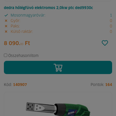
dedra hőlégfúvó elektromos 2,0kw ptc ded9930c
Mosonmagyaróvár:
1
Győr:
0
Paks:
0
Külső raktár:
0
8 090.
Ft
00
Összehasonlítom
Kód:
140907
Pontok:
164