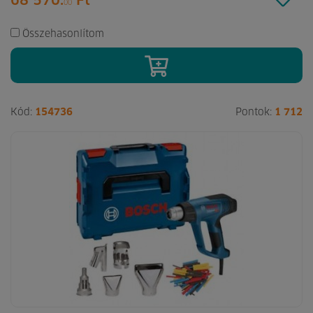
68 570.
Ft
00
Összehasonlítom
Kód:
154736
Pontok:
1 712