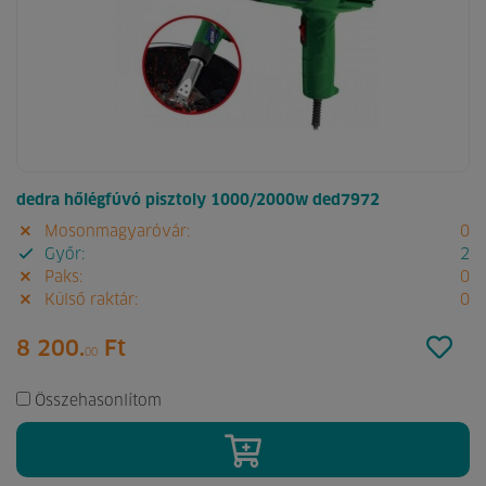
dedra hőlégfúvó pisztoly 1000/2000w ded7972
Mosonmagyaróvár:
0
Győr:
2
Paks:
0
Külső raktár:
0
8 200.
Ft
00
Összehasonlítom