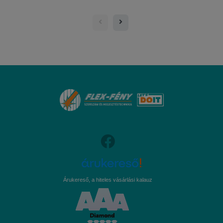
Árukereső, a hiteles vásárlási kalauz