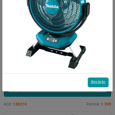
Kategóriák
Hőlégfúvó
Hősugárzó
Olajradiátorok
65 db termék a listában
csak akciósak
Bezárás
Kód:
138274
Pontok:
1 399