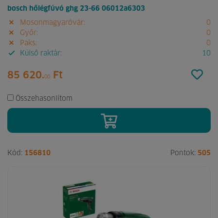
bosch hőlégfúvó ghg 23-66 06012a6303
Mosonmagyaróvár:
0
Győr:
0
Paks:
0
Külső raktár:
10
85 620.
Ft
00
Összehasonlítom
Kód:
156810
Pontok:
505