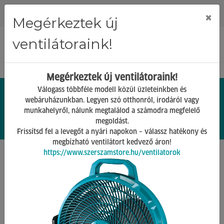
Regisztráció
Bejelentkezés
×
Megérkeztek új
ventilátoraink!
Megérkeztek új ventilátoraink!
Válogass többféle modell közül üzleteinkben és
webáruházunkban. Legyen szó otthonról, irodáról vagy
munkahelyről, nálunk megtalálod a számodra megfelelő
0.
Ft
megoldást.
00
0
0
Frissítsd fel a levegőt a nyári napokon – válassz hatékony és
megbízható ventilátort kedvező áron!
https://www.szerszamstore.hu/ventilatorok
Főoldal
Termékek
Barkács Gépek
Hőlégfúvó, hősugárzók, olajradiátorok
Vissza