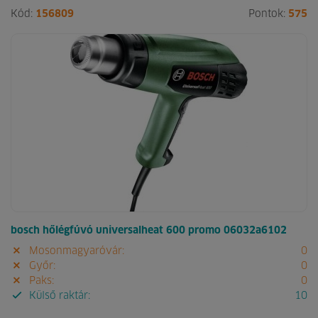
Kód:
156809
Pontok:
575
bosch hőlégfúvó universalheat 600 promo 06032a6102
Mosonmagyaróvár:
0
Győr:
0
Paks:
0
Külső raktár:
10