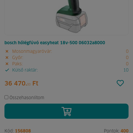
bosch hőlégfúvó easyheat 18v-500 06032a8000
Mosonmagyaróvár:
0
Győr:
0
Paks:
0
Külső raktár:
10
36 470.
Ft
00
Összehasonlítom
Kód:
156808
Pontok:
400