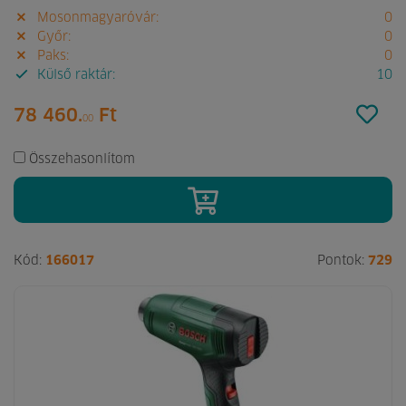
Mosonmagyaróvár:
0
Győr:
0
Paks:
0
Külső raktár:
10
78 460.
Ft
00
Összehasonlítom
Kód:
166017
Pontok:
729