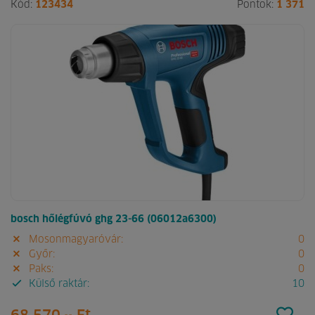
Kód:
123434
Pontok:
1 371
bosch hőlégfúvó ghg 23-66 (06012a6300)
Mosonmagyaróvár:
0
Győr:
0
Paks:
0
Külső raktár:
10