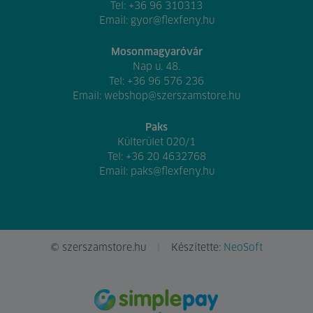
Tel:
+36 96 310313
Email:
gyor@flexfeny.hu
Mosonmagyaróvár
Nap u. 48.
Tel:
+36 96 576 236
Email:
webshop@szerszamstore.hu
Paks
Külterület 020/1
Tel:
+36 20 4632768
Email:
paks@flexfeny.hu
© szerszamstore.hu
Készítette:
NeoSoft