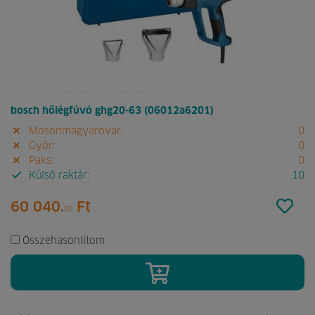
bosch hőlégfúvó ghg20-63 (06012a6201)
Mosonmagyaróvár:
0
Győr:
0
Paks:
0
Külső raktár:
10
60 040.
Ft
00
Összehasonlítom