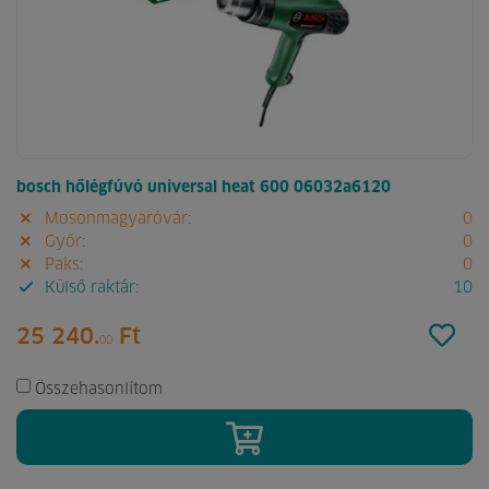
bosch hőlégfúvó universal heat 600 06032a6120
Mosonmagyaróvár:
0
Győr:
0
Paks:
0
Külső raktár:
10
25 240.
Ft
00
Összehasonlítom