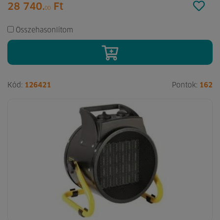
28 740.
Ft
00
Összehasonlítom
Kód:
126421
Pontok:
162