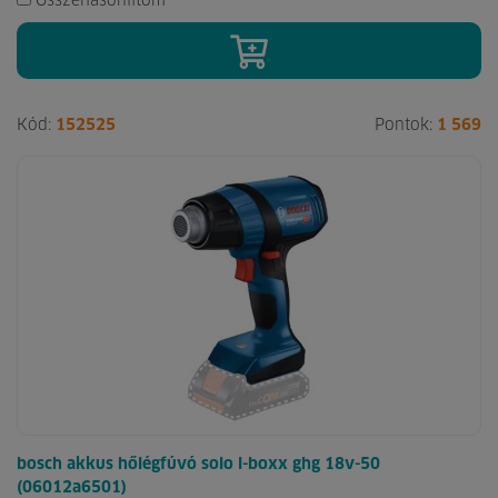
Összehasonlítom
Kód:
152525
Pontok:
1 569
bosch akkus hőlégfúvó solo l-boxx ghg 18v-50
(06012a6501)