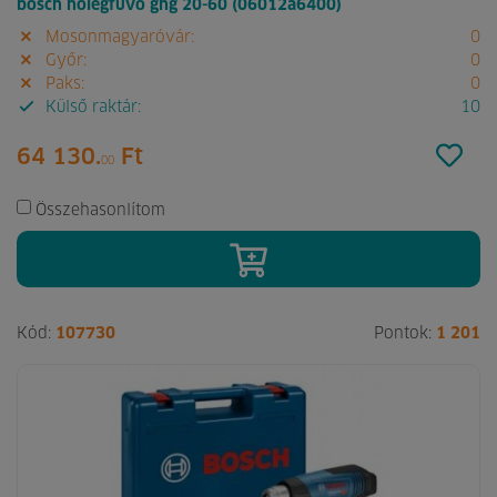
bosch hőlégfúvó ghg 20-60 (06012a6400)
Mosonmagyaróvár:
0
Győr:
0
Paks:
0
Külső raktár:
10
64 130.
Ft
00
Összehasonlítom
Kód:
107730
Pontok:
1 201